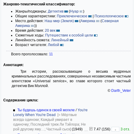
Жанрово-тематический классификатор:
Жанры/поджанры:
Детектив
(
Нуар
)
Общие характеристики:
Приключенческое
|
Психологическое
Место действия:
Наш мир (Земля)
(
Америка
(
Северная
Америка
)
)
Время действия:
20 век
Сюжетные ходы:
Путешествие к особой цели
Линейность сюжета:
Линейный
Возраст читателя:
Любой
Всего проголосовало:
11
Аннотация:
Три истории, рассказывающие о весьма мудреных
криминальных расследованиях, совершенных независимым частным
агентством «Universal service», во главе которого стоит частный
детектив Вик Мэллой.
©
Darth_Veter
Содержание цикла:
Ты будешь одинок в своей могиле
/
You're
Lonely When You're Dead
[= Мёртвые
всегда одиноки; Каждый умирает в
одиночку; Последний трюк Ли Тэйлора; Не
рой другому яму…; Частный сыск]
(1949)
7.47 (156)
3 отз.
-