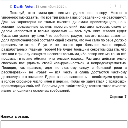
[
1
]
Darth_Veter
,
18 сентября 2025 г.
Пожалуй, этот мини-цикл весьма удался его автору. Можно с
уверенностью сказать, что все три романа вас определенно не разочаруют.
Для них характерна не только высокая динамика происходящего, но и
хорошо продуманные мотивы преступлений, разгадка которых окажется
делом непростым и весьма кровавым — весь путь Вика Мэллоя будет
буквально усеян трупами. Что особенно радует, так это весьма заметная
доля приключенческой составляющей сюжета, что уже само по себе должно
привлечь читателя. Я уж и не говорю про большое число версий,
разработанных главным героем! Не будет большим секретом сказать, что
все они к финалу окажутся несостоятельными, ибо автор весьма тонко всё
продумал в плане обмана читательских надежд. Разгадка действительно
способна вас удивить своей «закрученностью» и непредсказуемостью.
Полиция, как правило, идет по ложному следу и большой роли в
расследовании не играет — вся честь и слава достаются частному
детективу и его компании. Единственная сложность — необходимо держать
в голове огромное число имен и версий, чтобы не запутаться с трактовкой
происходящих событий. Впрочем, для любителей детектива такое качество
является одним из основных требований.
Оценка:
7
Написать отзыв: