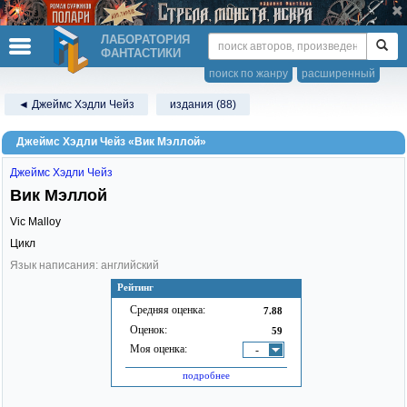
ЛАБОРАТОРИЯ
ФАНТАСТИКИ
поиск по жанру
расширенный
◄ Джеймс Хэдли Чейз
издания (88)
Джеймс Хэдли Чейз «Вик Мэллой»
Джеймс Хэдли Чейз
Вик Мэллой
Vic Malloy
Цикл
Язык написания: английский
Рейтинг
Средняя оценка:
7.88
Оценок:
59
Моя оценка:
-
подробнее