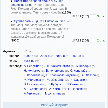
Положите её среди лилий
/
Lay Her
among the Lilies
[= Too Dangerous to Be
Free; Положи её среди лилий; Шантаж; В
сетях шантажа; Тайна семьи Кросби]
(1950)
7.81 (157)
3 отз.
-
Судите сами
/
Figure It Out for Yourself
[=
The Marijuana Mob; Карусель загадок;
Крысы Баррета; Крысы Джеффа Баррета;
Смерть в особняке; Месть обманутой
женщины; Догадайся сам; Похищение]
(1950)
7.82 (154)
2 отз.
-
Издания:
ВСЕ
(88)
/период:
1990-е
,
2000-е
,
2010-е
,
2020-е
(67)
(7)
(11)
(3)
/языки:
русский
(88)
/перевод:
А. Бережной
,
Н. Каймачникова
,
Б. Колодин
,
(1)
(8)
(7)
Н. Колпаков
,
В. Коноплева
,
С. Коноплёв
,
(2)
(1)
(1)
Е. Королёва
,
Н. Краснослободский
,
Ю. Лавров
,
(2)
(6)
(2)
М. Малькова
,
М. Ойзерман
,
Н. Олешко
,
(9)
(2)
(5)
В. Постников
,
П. Рубцов
,
В. Соколов
,
(6)
(7)
(1)
А.Д. Степанов
,
А. Хомич
,
Н. Чадович
,
(3)
(10)
(2)
А. Чихалов
,
Т. Шульпина
(1)
(1)
+ещё 42 издания