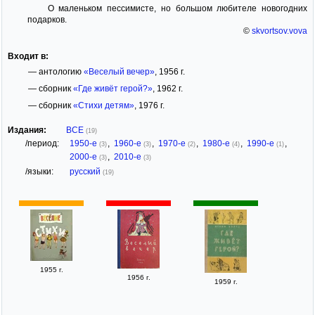
О маленьком пессимисте, но большом любителе новогодних
подарков.
©
skvortsov.vova
Входит в:
— антологию
«Веселый вечер»
, 1956 г.
— сборник
«Где живёт герой?»
, 1962 г.
— сборник
«Стихи детям»
, 1976 г.
Издания:
ВСЕ
(19)
/период:
1950-е
,
1960-е
,
1970-е
,
1980-е
,
1990-е
,
(3)
(3)
(2)
(4)
(1)
2000-е
,
2010-е
(3)
(3)
/языки:
русский
(19)
1955 г.
1956 г.
1959 г.