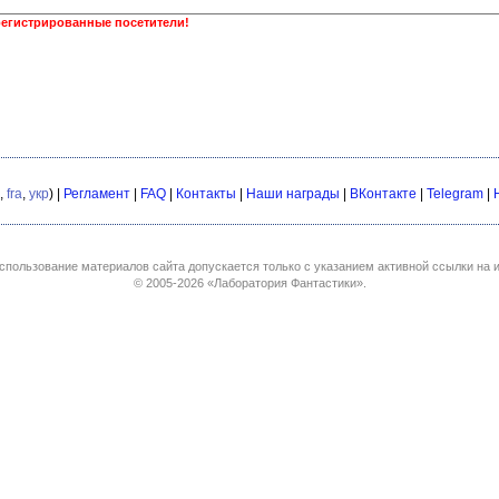
регистрированные посетители!
,
fra
,
укр
) |
Регламент
|
FAQ
|
Контакты
|
Наши награды
|
ВКонтакте
|
Telegram
|
спользование материалов сайта допускается только с указанием активной ссылки на и
© 2005-2026
«Лаборатория Фантастики»
.