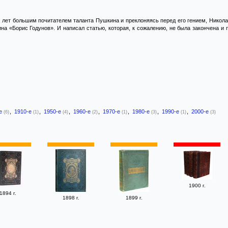
лет большим почитателем таланта Пушкина и преклоняясь перед его гением, Николай
на «Борис Годунов». И написал статью, которая, к сожалению, не была закончена и
-е
,
1910-е
,
1950-е
,
1960-е
,
1970-е
,
1980-е
,
1990-е
,
2000-е
(6)
(1)
(4)
(2)
(1)
(3)
(1)
(3)
1900 г.
1894 г.
1898 г.
1899 г.