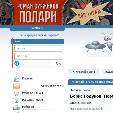
fantlab ru
регистрация
|
забыли пароль?
вход
OK
◄ Николай Гоголь
издан
Главная
Николай Гоголь «Борис Году
Авторы, книги
Николай Гоголь
Новинки и планы
Борис Годунов. Поэ
Награды, премии
Статья,
1881
год
Рейтинги
Язык написания: русский