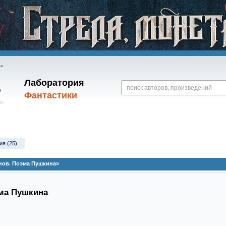
Лаборатория
Фантастики
ия (25)
нов. Поэма Пушкина»
ма Пушкина