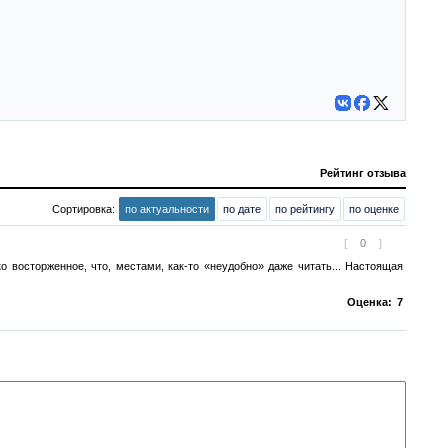
Рейтинг отзыва
Сортировка:
по актуальности
по дате
по рейтингу
по оценке
[
0
]
 восторженное, что, местами, как-то «неудобно» даже читать... Настоящая
Оценка:
7