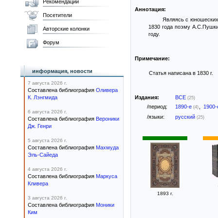
Рекомендации
Аннотация:
Посетители
Являясь с юношеских 
1830 года поэму А.С.Пушки
Авторские колонки
году.
Форум
Примечание:
информация, новости
Статья написана в 1830 г.
7 августа 2026 г.
Составлена библиография
Оливера
К. Лэнгмида
Издания:
ВСЕ
(25)
/период:
1890-е
,
1900
(4)
6 августа 2026 г.
/языки:
русский
(25)
Составлена библиография
Вероники
Дж. Генри
5 августа 2026 г.
Составлена библиография
Махмуда
Эль-Сайеда
4 августа 2026 г.
Составлена библиография
Маркуса
Кливера
1893 г.
3 августа 2026 г.
Составлена библиография
Моники
Ким