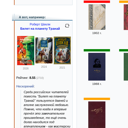
А вот, например:
Роберт Шекли
Билет на планету Транай
1902 г.
2024
2021
2026
Рейтинг:
8.55
(2710)
1968 г.
Нескорений
:
Среди российских читателей
повесть "Билет на планету
Транай" пользуется давней и
вполне заслуженной любовью.
Помню, что когда я впервые
прочёл это замечательное
произведение, то ещё очень
долго находился под
впечатлением - как мастерски