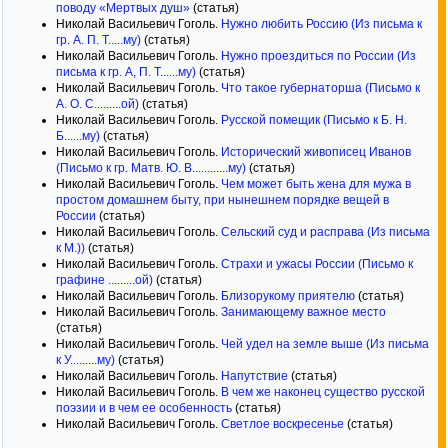
поводу «Мертвых душ»
(статья)
Николай Васильевич Гоголь.
Нужно любить Россию (Из письма к
гр. А. П. Т.....му)
(статья)
Николай Васильевич Гоголь.
Нужно проездиться по России (Из
письма к гр. А, П. Т......му)
(статья)
Николай Васильевич Гоголь.
Что такое губернаторша (Письмо к
А. О. С.........ой)
(статья)
Николай Васильевич Гоголь.
Русской помещик (Письмо к Б. Н.
Б......му)
(статья)
Николай Васильевич Гоголь.
Исторический живописец Иванов
(Письмо к гр. Матв. Ю. В............му)
(статья)
Николай Васильевич Гоголь.
Чем может быть жена для мужа в
простом домашнем быту, при нынешнем порядке вещей в
России
(статья)
Николай Васильевич Гоголь.
Сельский суд и расправа (Из письма
к М.))
(статья)
Николай Васильевич Гоголь.
Страхи и ужасы России (Письмо к
графине .........ой)
(статья)
Николай Васильевич Гоголь.
Близорукому приятелю
(статья)
Николай Васильевич Гоголь.
Занимающему важное место
(статья)
Николай Васильевич Гоголь.
Чей удел на земле выше (Из письма
к У.........му)
(статья)
Николай Васильевич Гоголь.
Напутствие
(статья)
Николай Васильевич Гоголь.
В чем же наконец существо русской
поэзии и в чем ее особенность
(статья)
Николай Васильевич Гоголь.
Светлое воскресенье
(статья)