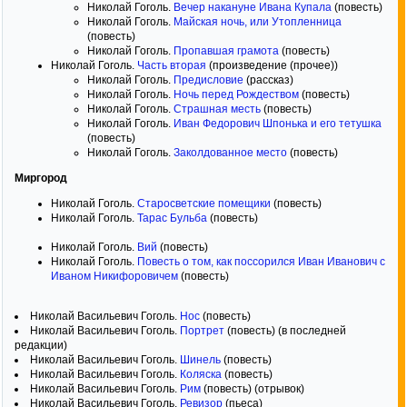
Николай Гоголь.
Вечер накануне Ивана Купала
(повесть)
Николай Гоголь.
Майская ночь, или Утопленница
(повесть)
Николай Гоголь.
Пропавшая грамота
(повесть)
Николай Гоголь.
Часть вторая
(произведение (прочее))
Николай Гоголь.
Предисловие
(рассказ)
Николай Гоголь.
Ночь перед Рождеством
(повесть)
Николай Гоголь.
Страшная месть
(повесть)
Николай Гоголь.
Иван Федорович Шпонька и его тетушка
(повесть)
Николай Гоголь.
Заколдованное место
(повесть)
Миргород
Николай Гоголь.
Старосветские помещики
(повесть)
Николай Гоголь.
Тарас Бульба
(повесть)
Николай Гоголь.
Вий
(повесть)
Николай Гоголь.
Повесть о том, как поссорился Иван Иванович с
Иваном Никифоровичем
(повесть)
Николай Васильевич Гоголь.
Нос
(повесть)
Николай Васильевич Гоголь.
Портрет
(повесть) (в последней
редакции)
Николай Васильевич Гоголь.
Шинель
(повесть)
Николай Васильевич Гоголь.
Коляска
(повесть)
Николай Васильевич Гоголь.
Рим
(повесть) (отрывок)
Николай Васильевич Гоголь.
Ревизор
(пьеса)