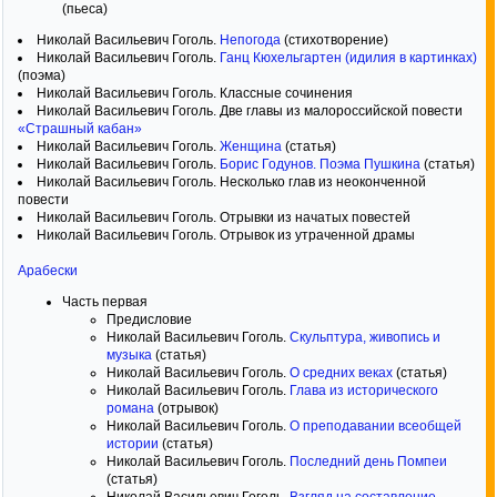
(пьеса)
Николай Васильевич Гоголь.
Непогода
(стихотворение)
Николай Васильевич Гоголь.
Ганц Кюхельгартен (идилия в картинках)
(поэма)
Николай Васильевич Гоголь. Классные сочинения
Николай Васильевич Гоголь. Две главы из малороссийской повести
«Страшный кабан»
Николай Васильевич Гоголь.
Женщина
(статья)
Николай Васильевич Гоголь.
Борис Годунов. Поэма Пушкина
(статья)
Николай Васильевич Гоголь. Несколько глав из неоконченной
повести
Николай Васильевич Гоголь. Отрывки из начатых повестей
Николай Васильевич Гоголь. Отрывок из утраченной драмы
Арабески
Часть первая
Предисловие
Николай Васильевич Гоголь.
Скульптура, живопись и
музыка
(статья)
Николай Васильевич Гоголь.
О средних веках
(статья)
Николай Васильевич Гоголь.
Глава из исторического
романа
(отрывок)
Николай Васильевич Гоголь.
О преподавании всеобщей
истории
(статья)
Николай Васильевич Гоголь.
Последний день Помпеи
(статья)