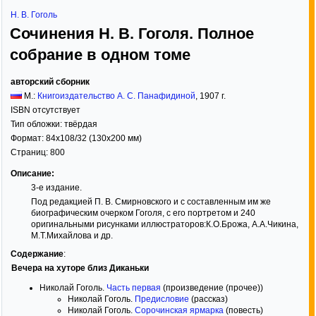
Н. В. Гоголь
Сочинения Н. В. Гоголя. Полное
собрание в одном томе
авторский сборник
М.:
Книгоиздательство А. С. Панафидиной
,
1907
г.
ISBN отсутствует
Тип обложки:
твёрдая
Формат:
84x108/32
(130x200 мм)
Страниц:
800
Описание:
3-е издание.
Под редакцией П. В. Смирновского и с составленным им же
биографическим очерком Гоголя, с его портретом и 240
оригинальными рисунками иллюстраторов:К.О.Брожа, А.А.Чикина,
М.Т.Михайлова и др.
Содержание
:
Вечера на хуторе близ Диканьки
Николай Гоголь.
Часть первая
(произведение (прочее))
Николай Гоголь.
Предисловие
(рассказ)
Николай Гоголь.
Сорочинская ярмарка
(повесть)