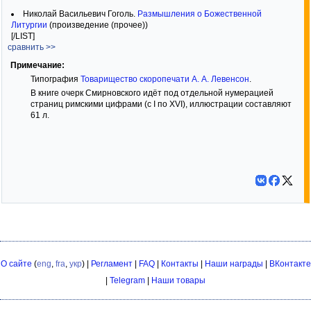
Николай Васильевич Гоголь.
Размышления о Божественной
Литургии
(произведение (прочее))
[/LIST]
сравнить >>
Примечание:
Типография
Товарищество скоропечати А. А. Левенсон
.
В книге очерк Смирновского идёт под отдельной нумерацией
страниц римскими цифрами (с I по XVI), иллюстрации составляют
61 л.
О сайте
(
eng
,
fra
,
укр
) |
Регламент
|
FAQ
|
Контакты
|
Наши награды
|
ВКонтакте
|
Telegram
|
Наши товары