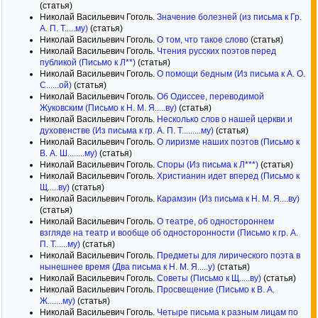
(статья)
Николай Васильевич Гоголь.
Значение болезней (из письма к Гр.
А. П. Т.....му)
(статья)
Николай Васильевич Гоголь.
О том, что такое слово
(статья)
Николай Васильевич Гоголь.
Чтения русских поэтов перед
публикой (Письмо к Л**)
(статья)
Николай Васильевич Гоголь.
О помощи бедным (Из письма к А. О.
С......ой)
(статья)
Николай Васильевич Гоголь.
Об Одиссее, переводимой
Жуковским (Письмо к Н. М. Я.....ву)
(статья)
Николай Васильевич Гоголь.
Несколько слов о нашей церкви и
духовенстве (Из письма к гр. А. П. Т.........му)
(статья)
Николай Васильевич Гоголь.
О лиризме наших поэтов (Письмо к
В. А. Ш........му)
(статья)
Николай Васильевич Гоголь.
Споры (Из письма к Л***)
(статья)
Николай Васильевич Гоголь.
Христианин идет вперед (Письмо к
Щ.....ву)
(статья)
Николай Васильевич Гоголь.
Карамзин (Из письма к Н. М. Я....ву)
(статья)
Николай Васильевич Гоголь.
О театре, об одностороннем
взгляде на театр и вообще об односторонности (Письмо к гр. А.
П. Т......му)
(статья)
Николай Васильевич Гоголь.
Предметы для лирического поэта в
нынешнее время (Два письма к Н. М. Я.....у)
(статья)
Николай Васильевич Гоголь.
Советы (Письмо к Щ.....ву)
(статья)
Николай Васильевич Гоголь.
Просвещение (Письмо к В. А.
Ж.......му)
(статья)
Николай Васильевич Гоголь.
Четыре письма к разным лицам по