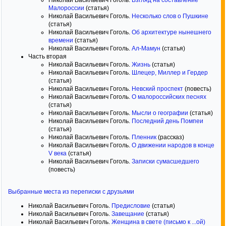
Николай Васильевич Гоголь.
Взгляд на составление
Малороссии
(статья)
Николай Васильевич Гоголь.
Несколько слов о Пушкине
(статья)
Николай Васильевич Гоголь.
Об архитектуре нынешнего
времени
(статья)
Николай Васильевич Гоголь.
Ал-Мамун
(статья)
Часть вторая
Николай Васильевич Гоголь.
Жизнь
(статья)
Николай Васильевич Гоголь.
Шлецер, Миллер и Гердер
(статья)
Николай Васильевич Гоголь.
Невский проспект
(повесть)
Николай Васильевич Гоголь.
О малороссийских песнях
(статья)
Николай Васильевич Гоголь.
Мысли о географии
(статья)
Николай Васильевич Гоголь.
Последний день Помпеи
(статья)
Николай Васильевич Гоголь.
Пленник
(рассказ)
Николай Васильевич Гоголь.
О движении народов в конце
V века
(статья)
Николай Васильевич Гоголь.
Записки сумасшедшего
(повесть)
Выбранные места из переписки с друзьями
Николай Васильевич Гоголь.
Предисловие
(статья)
Николай Васильевич Гоголь.
Завещание
(статья)
Николай Васильевич Гоголь.
Женщина в свете (письмо к ...ой)