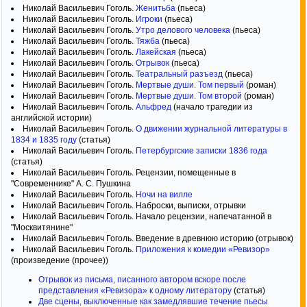
Николай Васильевич Гоголь.
Женитьба
(пьеса)
Николай Васильевич Гоголь.
Игроки
(пьеса)
Николай Васильевич Гоголь.
Утро делового человека
(пьеса)
Николай Васильевич Гоголь.
Тяжба
(пьеса)
Николай Васильевич Гоголь.
Лакейская
(пьеса)
Николай Васильевич Гоголь.
Отрывок
(пьеса)
Николай Васильевич Гоголь.
Театральный разъезд
(пьеса)
Николай Васильевич Гоголь.
Мертвые души. Том первый
(роман)
Николай Васильевич Гоголь.
Мертвые души. Том второй
(роман)
Николай Васильевич Гоголь.
Альфред
(начало трагедии из
английской истории)
Николай Васильевич Гоголь.
О движении журнальной литературы в
1834 и 1835 году
(статья)
Николай Васильевич Гоголь.
Петербургские записки 1836 года
(статья)
Николай Васильевич Гоголь. Рецензии, помещенные в
"Современнике" А. С. Пушкина
Николай Васильевич Гоголь.
Ночи на вилле
Николай Васильевич Гоголь. Наброски, выписки, отрывки
Николай Васильевич Гоголь. Начало рецензии, напечатанной в
"Москвитянине"
Николай Васильевич Гоголь. Введение в древнюю историю (отрывок)
Николай Васильевич Гоголь.
Приложения к комедии «Ревизор»
(произведение (прочее))
Отрывок из письма, писанного автором вскоре после
представления «Ревизора» к одному литератору
(статья)
Две сцены, выключенные как замедлявшие течение пьесы