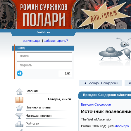
fantlab ru
регистрация
|
забыли пароль?
вход
OK
◄ Брендон Сандерсон
и
Главная
Брендон Сандерсон «Источн
Авторы, книги
Брендон Сандерсон
Новинки и планы
Источник вознесени
Награды, премии
The Well of Ascension
Рейтинги
Роман,
2007
год; цикл
«Космер»