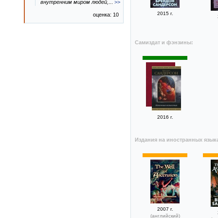
внутренним миром людей,
...
>>
2015 г.
оценка: 10
Самиздат и фэнзины:
2016 г.
Издания на иностранных язык
2007 г.
(английский)