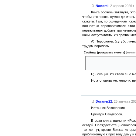
Nonomi
,
2 апреля 2026 г.
Книга ооочень затянута, это
чтобы это понять нужно дочитать 
сюжета. Там, по ощущениям, сюже
полностью переворачивали стол.
переживания добрые три четверти
начинает утомлять. Из прочих ме
А) Персонажи. (сугубо личн
трудом верилось.
Спойлер (раскрытие сюжета)
(кликни
Например, эмоции Сейзида в ко
ученый просто увидел ошибку 
Б) Локации. Их стало ещё м
Но это, опять же, мелочи, н
Doraner22
,
25 августа 202
Источник Вознесения.
Брендон Сандерсон.
Вторая книга трилогии «Ро
осадой. Осаждает отец новоиспеч
так же тут, кроме Бризза котор
приближенную к престолу даму и 