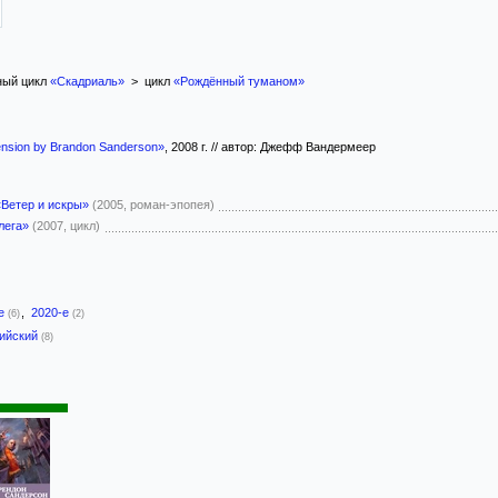
ый цикл
«Скадриаль»
> цикл
«Рождённый туманом»
ension by Brandon Sanderson»
, 2008 г. // автор: Джефф Вандермеер
«Ветер и искры»
(2005, роман-эпопея)
лега»
(2007, цикл)
-е
,
2020-е
(6)
(2)
лийский
(8)