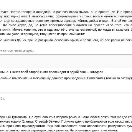
 факт. Честно говоря, в середине не раз возникала мысль, а не бросить ли. И я прос
до последних глав. Пытаюсь сейчас сформулировать отзыв, но всё кажется спойлером.
т шел по заранее выстроенным прямым рельсам «битвы добра и зла» . В этой же част
 Это было круто, да, но темп повествования значительно просел из-за того, что
 книги. Может, конечно, это и сделало её столь качественной, но когда в, казалос
лких минусов, в принципе, тянущихся из прошлой части:
ое мнение) Да, их лучше раскрыли, особенно Бриза и Колченога, но все равно не по
те по нему, чтобы увидеть)
нце книги практически не тронули. Он вроде потерял свою любовь, утратил веру (Сейзи
в своих суждениях и решил поменять точку зрения, не более.
еньше. Сюжет всей второй книги происходит в одной лишь Лютодели.
е сильно влияющие на мою оценку данного произведения. Снял баллы только за затянут
5 г.
жденный туманом». По сути события второго романа начинаются почти там же где к
енного короля Эленда, Страфф Венчер. Попутно где-то приближаются еще несколько ар
ый в принципе присоединится. Вин всё осваивает свои способности рожденного ту
почти святую, новой зарождающийся религии. Чего конечно принять не может.