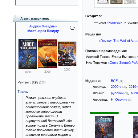
Входит в:
А вот, например:
— цикл
«Космер»
> условн
Андрей Ливадный
Мост через Бездну
Рецензии:
—
«Review: The Well of Asc
Похожие произведения:
Алексей Пехов, Елена Бычкова
Ник Перумов
«Семь Зверей Рай
2006
2006
2008
Издания:
ВСЕ
(11)
Рейтинг:
8.25
(253)
/период:
2000-е
,
2010
(3)
Тиань
:
/языки:
русский
,
анг
(3)
Роман произвел глубокое
/перевод:
Н. Осояну
(3)
впечатление. Гиперсфера - не
единственная бездна, через
которую герои смогли
проложить мост. В
виртуальной Вселенной, где
встретились Селена и Ветер,
также проходит мост между
внешним реальным миром и