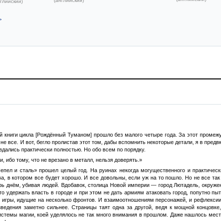
(английский)
глийский)
>
 книги цикла [Рождённый Туманом] прошло без малого четыре года. За этот промежу
и не все. И вот, бегло пролистав этот том, дабы вспомнить некоторые детали, я в пре
вдались практически полностью. Но обо всем по порядку.
и, ибо тому, что не врезано в металл, нельзя доверять.»
епел и сталь» прошел целый год. На руинах некогда могущественного и практичес
ва, в котором все будет хорошо. И все довольны, если уж на то пошло. Но не все т
рь днём, убивая людей. Вдобавок, столица Новой империи — город Лютадель, окружен
то удержать власть в городе и при этом не дать армиям атаковать город, попутно п
е игры, идущие на несколько фронтов. И взаимоотношениям персонажей, и рефлексии
ведения заметно сильнее. Страницы таят одна за другой, ведя к мощной концовке
истемы магии, коей уделялось не так много внимания в прошлом. Даже нашлось место