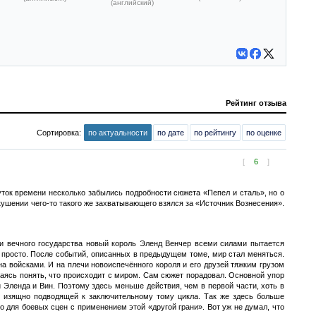
(английский)
Рейтинг отзыва
Сортировка:
по актуальности
по дате
по рейтингу
по оценке
[
6
]
ток времени несколько забылись подробности сюжета «Пепел и сталь», но о
двкушении чего-то такого же захватывающего взялся за «Источник Вознесения».
ки вечного государства новый король Эленд Венчер всеми силами пытается
ак просто. После событий, описанных в предыдущем томе, мир стал меняться.
а войсками. И на плечи новоиспечённого короля и его друзей тяжким грузом
ытаясь понять, что происходит с миром. Сам сюжет порадовал. Основной упор
 Эленда и Вин. Поэтому здесь меньше действия, чем в первой части, хоть в
, изящно подводящей к заключительному тому цикла. Так же здесь больше
 для боевых сцен с применением этой «другой грани». Вот уж не думал, что