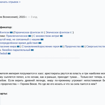
качать отрывок >
ик Вознесения)
; 2015 г.
— 3 изд.
ификатор:
Фэнтези
(
Героическое фэнтези
|
Эпическое фэнтези
)
тики:
Приключенческое
|
С множеством интриг
ругой мир, не связанный с нашим
еопределённое время действия
пасение мира
|
Становление/взросление героя
|
Пророчество
|
Сверхъестеств
а:
Линейно-параллельный
Любой
ителя империя погружается в хаос: аристократы рвутся во власть и три наиболее м
му сыплется пепел, а по ночам, как и раньше, приходит туман… Только вот теперь о
ебом. Если верить древней легенде, миру по-прежнему угрожает непостижимая Б
 пророчества — Героем Веков. Но где же его искать и что за сила таится в нем?
карты: