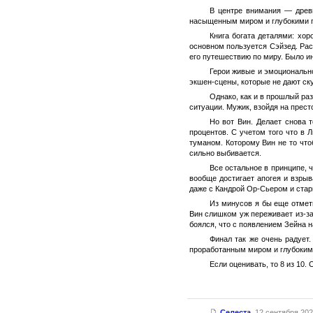
В центре внимания — древн
насыщенным миром и глубокими по
Книга богата деталями: хо
основном пользуется Сэйзед. Рас
его путешествию по миру. Было и
Герои живые и эмоциональн
экшен-сцены, которые не дают ск
Однако, как и в прошлый ра
ситуации. Мужик, взойдя на прес
Но вот Вин. Делает снова т
процентов. С учетом того что в
туманом. Которому Вин не то что
сильно выбивается.
Все остальное в принципе, 
вообще достигает апогея и взры
даже с Кандрой Ор-Сьером и стар
Из минусов я бы еще отмет
Вин слишком уж переживает из-за 
боялся, что с появлением Зейна 
Финал так же очень радует.
проработанным миром и глубокими
Если оценивать, то 8 из 10. 
Селеста
,
12 сентября 2025