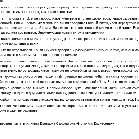
но!
сложнее принять хаос переходного периода, чем тиранию, которая существовала до 
ось не столь болезненно, как неизвестность».
ть, что сказать. Все они продолжают меняться в плане характеров, мировоззрения
сонажей, Вин и Эленда. Их любовная линия совершает новый виток, хотя перед этим о
 на протяжении почти всей книги. Для меня это единственный минус второй части. 
ь да должен состояться. Знаменующий новый виток в отношениях.
 только если все принимают его руководство. У него ровно столько власти, сколько 
 к ним прислушиваться.»
ных по отдельности. То Вин учится доверию и разбирается наконец в том, кем она д
как известно «привычка — вещь неискоренимая».
и колоссальный рывок в плане развития. Как в плане внешности, так и внутренне. С
ьсер. Она обучает Эленда как быть королем и вести себя на людях (так, как и подоб
 властным, но остающийся все таким же непоколебимым идеалистом, мечтающим пост
аж, достойный упоминания. Рождённый Туманом по имени Зейн. Со своим, здоровенным
 голосок, этот занятный персонаж вынужден причинять себе боль. Что-то вроде самоб
ндвил крайне мало в книге. Первый скорее нужен для внесения какой-никакой су
 между Тиндвил и другими людьми одно удовольствие. Но, увы, имеем то, что имеем.
о-либо, что используешь слишком часто. Когда оно становится привычным для тебя. 
Источник Вознесения» практически так же хорош как и «Пепел и сталь». Это увлека
о не может не радовать.
ользованы цитаты из книги Брендона Сандерсона «Источник Вознесения».