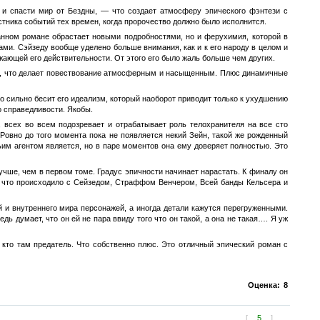
 и спасти мир от Бездны, — что создает атмосферу эпического фэнтези с
тника событий тех времен, когда пророчество должно было исполнится.
данном романе обрастает новыми подробностями, но и ферухимия, которой в
ми. Сэйзеду вообще уделено больше внимания, как и к его народу в целом и
жающей его действительности. От этого его было жаль больше чем других.
и, что делает повествование атмосферным и насыщенным. Плюс динамичные
то сильно бесит его идеализм, который наоборот приводит только к ухудшению
о справедливости. Якобы.
, всех во всем подозревает и отрабатывает роль телохранителя на все сто
Ровно до того момента пока не появляется некий Зейн, такой же рожденный
ьим агентом является, но в паре моментов она ему доверяет полностью. Это
учше, чем в первом томе. Градус эпичности начинает нарастать. К финалу он
, что происходило с Сейзедом, Страффом Венчером, Всей банды Кельсера и
 и внутреннего мира персонажей, а иногда детали кажутся перегруженными.
ь думает, что он ей не пара ввиду того что он такой, а она не такая…. Я уж
я кто там предатель. Что собственно плюс. Это отличный эпический роман с
Оценка:
8
[
5
]