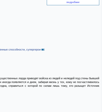
подробнее
енные способности, супергерои
огущественных лорда приводят войска из людей и нелюдей под стены бывшей
н иногда появляется и днем, забирая жизнь у тех, кому не посчастливилось
ездна, справиться с которой по силам лишь тому, кто разыщет Источник