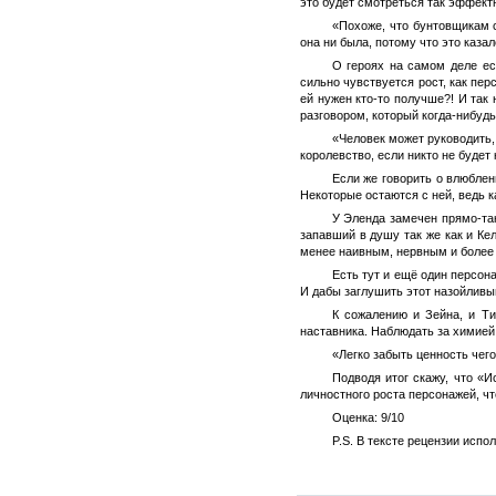
это будет смотреться так эффект
«Похоже, что бунтовщикам 
она ни была, потому что это казал
О героях на самом деле ес
сильно чувствуется рост, как пер
ей нужен кто-то получше?! И так
разговором, который когда-нибуд
«Человек может руководить,
королевство, если никто не будет
Если же говорить о влюблен
Некоторые остаются с ней, ведь 
У Эленда замечен прямо-так
запавший в душу так же как и Кел
менее наивным, нервным и более
Есть тут и ещё один персон
И дабы заглушить этот назойливый
К сожалению и Зейна, и Ти
наставника. Наблюдать за химией
«Легко забыть ценность чег
Подводя итог скажу, что «
личностного роста персонажей, чт
Оценка: 9/10
P.S. В тексте рецензии исп