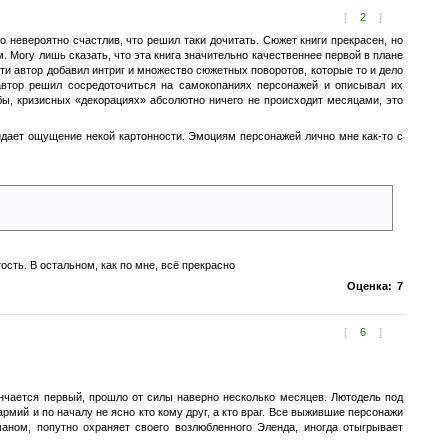
[
2
]
то невероятно счастлив, что решил таки дочитать. Сюжет книги прекрасен, но
 Могу лишь сказать, что эта книга значительно качественнее первой в плане
и автор добавил интриг и множество сюжетных поворотов, которые то и дело
 автор решил сосредоточиться на самокопаниях персонажей и описывал их
ь бы, кризисных «декорациях» абсолютно ничего не происходит месяцами, это
кидает ощущение некой картонности. Эмоциям персонажей лично мне как-то с
д!!! Утратил свою веру!!! Задумайтесь!!!), но ощущалось это как будто
ость. В остальном, как по мне, всё прекрасно
Оценка:
7
[
6
]
ончается первый, прошло от силы наверно несколько месяцев. Лютодель под
мий и по началу не ясно кто кому друг, а кто враг. Все выжившие персонажи
маном, попутно охраняет своего возлюбленного Эленда, иногда отыгрывает