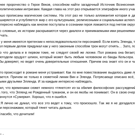
ее пророчество о Герое Веков, способном найти загадочный Источник Вознесения
литическими интригами. Каждая глава на этот раз открывается эпиграфом иного учас
рошо прописаны магические системы. На этот раз не только алломантия которая в 
ширяется и углубляется мир с его культурными, религиозными и социальными аспекта
нтересно наблюдать как многие постулаты в сознании героя ломаются под гнетом окру
о сложные, их истории раскрываются через диалоги и принимаемыми ими решениям
учать.
з у меня имеются претензии к непоследовательности персонажей. Если взять Эленда, 
тол первым делом придумал как у него законным способом трон могут отнять… Зато, п
о что делала и в первом томе, не следует своей же логике. Пол романа она бегает
 Лютодели орудует шпион, который может быть любым человеком из банды Кельсера. 
бы доверяет, но ведет очень доверительные отношения. Причем она знает кто он и ч
что происходит в романе меня устраивает. Как по мне повествование выдалось даже л
вается. Причем не только в сюжетной линии Вин и Эленда. Потрясающе описано всё
ыми друзьями Элленда. И за каждым интересно наблюдать.
ил, что временами сюжет немного «тянется» из-за обилия философских рассуждений
того, что Элленд не Рожденный туманом, и он ее якобы не понимает. Он в свою очеред
начнутся «Сумерки». Хорошо, что я ошибся.
 Я лично не думал, что все это ведет к тому, что произошло. Так же я не догадалс
 персонажами, который тянет читать дальше.
Спасибо, что дочитали!
 г.