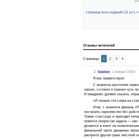
(ан
страница всех изданий (11 шт.) >
Отзывы читателей
Страницы:
1
2
3
4
Salafan
,
1 января 2026 г.
Я вас приветствую!
С момента прочтения первой
героях, сэттинге я помнил чуть л
И ожидания, должен сказать, опра
«Я чеканю эти слова на стал
Итак, с момента финала «П
построить королевство без рабст
Туман стал гуще и приходит тепе
ложится непростая задача — как-
делается в книге на политически
финальной трети динамика произ
раскрыта другая грань местной с