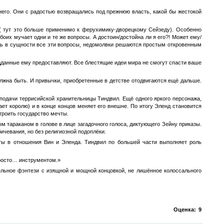
него. Они с радостью возвращались под прежнюю власть, какой бы жестокой
 ( тут это больше применимо к ферухимику-дворецкому Сейзеду). Особенно
боих мучает одни и те же вопросы. А достоин/достойна ли я его?! Может ему/
Ведь в сущности все эти вопросы, недомолвки решаются простым откровенным
подданные ему предоставляют. Все блестящие идеи мира не смогут спасти ваше
олжна быть. И привычки, приобретенные в детстве отодвигаются ещё дальше.
 подачи террисийской хранительницы Тиндвил. Ещё одного яркого персонажа,
ает королю) и в конце концов меняет его внешне. По итогу Эленд становится
роить государство мечты.
 тараканом в голове в лице загадочного голоса, диктующего Зейну приказы.
ичевания, но без религиозной подоплёки.
еты в отношения Вин и Эленда. Тиндвил по большей части выполняет роль
Просто… инструментом.»
тельное фэнтези с изящной и мощной концовкой, не лишённое колоссального
Оценка:
9