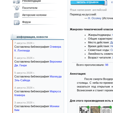
Рекомендации
читать отрывок
с
Посетители
Язык написания: английский
Перевод на русский:
Авторские колонки
—
Н. Осояну
(Источн
Форум
Жанрово-тематический класс
Жанры/поджанры:
информация, новости
Общие характерис
Место действия:
Д
7 августа 2026 г.
Время действия:
Н
Составлена библиография
Оливера
Сюжетные ходы:
С
К. Лэнгмида
Линейность сюжет
Возраст читателя:
6 августа 2026 г.
Составлена библиография
Вероники
Всего проголосовало:
98
Дж. Генри
5 августа 2026 г.
Аннотация:
Составлена библиография
Махмуда
После смерти Вседерж
Эль-Сайеда
столицы. С неба по-прежне
оказаться под открытым н
4 августа 2026 г.
Вознесения и станет героем
Составлена библиография
Маркуса
Кливера
Для этого произведения есть 
3 августа 2026 г.
Составлена библиография
Моники
Ким