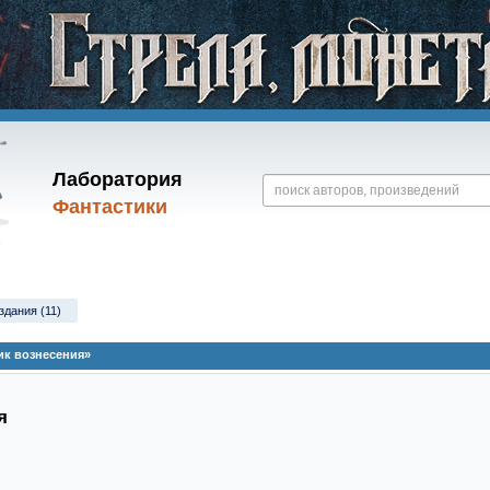
Лаборатория
Фантастики
здания (11)
ик вознесения»
я