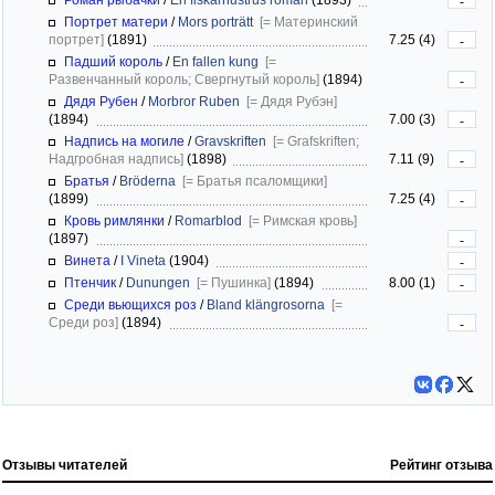
-
Портрет матери
/
Mors porträtt
[= Материнский
портрет]
(1891)
7.25 (4)
-
Падший король
/
En fallen kung
[=
Развенчанный король; Свергнутый король]
(1894)
-
Дядя Рубен
/
Morbror Ruben
[= Дядя Рубэн]
(1894)
7.00 (3)
-
Надпись на могиле
/
Gravskriften
[= Grafskriften;
Надгробная надпись]
(1898)
7.11 (9)
-
Братья
/
Bröderna
[= Братья псаломщики]
(1899)
7.25 (4)
-
Кровь римлянки
/
Romarblod
[= Римская кровь]
(1897)
-
Винета
/
I Vineta
(1904)
-
Птенчик
/
Dunungen
[= Пушинка]
(1894)
8.00 (1)
-
Среди вьющихся роз
/
Bland klängrosorna
[=
Среди роз]
(1894)
-
Отзывы читателей
Рейтинг отзыва