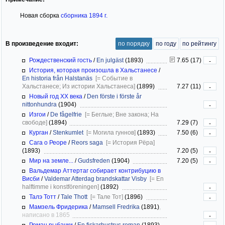
Новая сборка
сборника 1894 г.
В произведение входит:
по порядку
по году
по рейтингу
Рождественский гость
/
En julgäst
(1893)
7.65 (17)
-
История, которая произошла в Хальстанесе
/
En historia från Halstanäs
[= Событие в
Хальстанесе; Из истории Хальстанеса]
(1899)
7.27 (11)
-
Новый год XX века
/
Den förste i förste år
nittonhundra
(1904)
-
Изгои
/
De fågelfrie
[= Беглые; Вне закона; На
свободе]
(1894)
7.29 (7)
-
Курган
/
Stenkumlet
[= Могила гуннов]
(1893)
7.50 (6)
-
Сага о Реоре
/
Reors saga
[= История Рёра]
(1893)
7.20 (5)
-
Мир на земле...
/
Gudsfreden
(1904)
7.20 (5)
-
Вальдемар Аттертаг собирает контрибуцию в
Висби
/
Valdemar Atterdag brandskattar Visby
[= En
halftimme i konstföreningen]
(1892)
-
Талэ Тотт
/
Tale Thott
[= Тале Тот]
(1896)
-
Мамзель Фридерика
/
Mamsell Fredrika
(1891)
,
написано в 1865
-
Роман рыбачки
/
En fiskarhustrus roman
(1893)