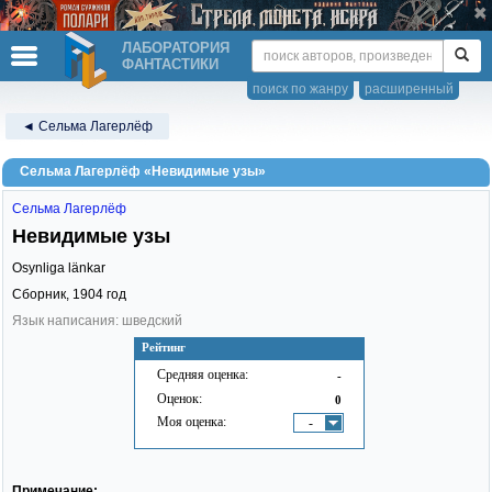
ЛАБОРАТОРИЯ
ФАНТАСТИКИ
поиск по жанру
расширенный
◄ Сельма Лагерлёф
Сельма Лагерлёф «Невидимые узы»
Сельма Лагерлёф
Невидимые узы
Osynliga länkar
Сборник,
1904
год
Язык написания: шведский
Рейтинг
Средняя оценка:
-
Оценок:
0
Моя оценка:
-
Примечание: