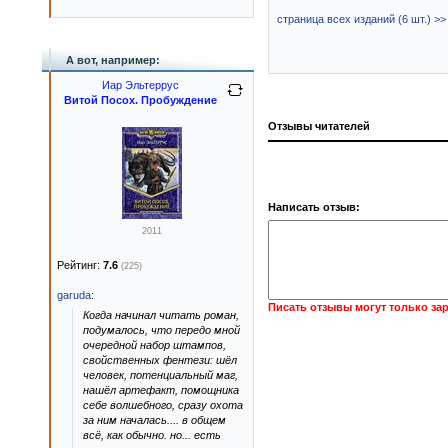
страница всех изданий (6 шт.) >>
А вот, например:
Иар Эльтеррус
Витой Посох. Пробуждение
Отзывы читателей
Написать отзыв:
2011
Рейтинг:
7.6
(225)
garuda
:
Писать отзывы могут только за
Когда начинал читать роман,
подумалось, что передо мной
очередной набор штампов,
свойственных фентези: шёл
человек, потенциальный маг,
нашёл артефакт, помощника
себе волшебного, сразу охота
за ним началась.... в общем
всё, как обычно. но... есть