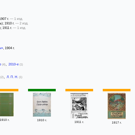
 1907 г.
— 1 изд.
ъ)
; 1910 г.
— 2 изд.
)
; 1911 г.
— 1 изд.
ы»
, 1904 г.
-е
,
2010-е
(4)
(1)
ш
,
Л. П. Н.
(2)
(1)
1910 г.
1910 г.
1911 г.
1917 г.