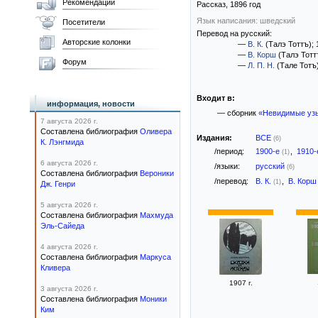
Рекомендации
Рассказ,
1896
год
Язык написания: шведский
Посетители
Перевод на русский:
Авторские колонки
—
В. К.
(Талэ Тоттъ)
;
—
В. Корш
(Талэ Тотт
Форум
—
Л. П. Н.
(Тале Тотъ
Входит в:
информация, новости
— сборник
«Невидимые уз
7 августа 2026 г.
Составлена библиография
Оливера
Издания:
ВСЕ
(6)
К. Лэнгмида
/период:
1900-е
,
1910
(1)
6 августа 2026 г.
/языки:
русский
(6)
Составлена библиография
Вероники
/перевод:
В. К.
,
В. Кор
(1)
Дж. Генри
5 августа 2026 г.
Составлена библиография
Махмуда
Эль-Сайеда
4 августа 2026 г.
Составлена библиография
Маркуса
Кливера
1907 г.
3 августа 2026 г.
Составлена библиография
Моники
Ким