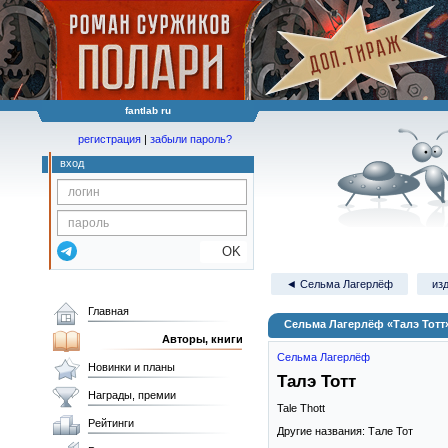
fantlab ru
регистрация
|
забыли пароль?
вход
OK
◄ Сельма Лагерлёф
изд
Главная
Сельма Лагерлёф «Талэ Тотт
Авторы, книги
Сельма Лагерлёф
Новинки и планы
Талэ Тотт
Награды, премии
Tale Thott
Рейтинги
Другие названия: Тале Тот