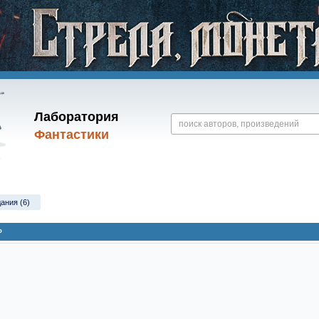
Лаборатория
Фантастики
ания (6)
»