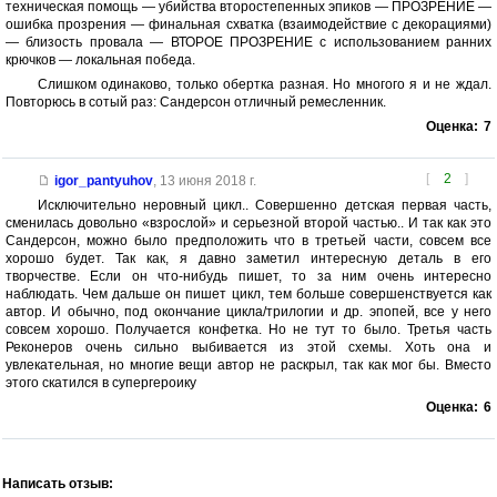
техническая помощь — убийства второстепенных эпиков — ПРОЗРЕНИЕ —
ошибка прозрения — финальная схватка (взаимодействие с декорациями)
— близость провала — ВТОРОЕ ПРОЗРЕНИЕ с использованием ранних
крючков — локальная победа.
Слишком одинаково, только обертка разная. Но многого я и не ждал.
Повторюсь в сотый раз: Сандерсон отличный ремесленник.
Оценка:
7
[
2
]
igor_pantyuhov
,
13 июня 2018 г.
Исключительно неровный цикл.. Совершенно детская первая часть,
сменилась довольно «взрослой» и серьезной второй частью.. И так как это
Сандерсон, можно было предположить что в третьей части, совсем все
хорошо будет. Так как, я давно заметил интересную деталь в его
творчестве. Если он что-нибудь пишет, то за ним очень интересно
наблюдать. Чем дальше он пишет цикл, тем больше совершенствуется как
автор. И обычно, под окончание цикла/трилогии и др. эпопей, все у него
совсем хорошо. Получается конфетка. Но не тут то было. Третья часть
Реконеров очень сильно выбивается из этой схемы. Хоть она и
увлекательная, но многие вещи автор не раскрыл, так как мог бы. Вместо
этого скатился в супергероику
Оценка:
6
Написать отзыв: