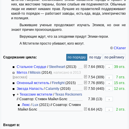
них, как жестокие тираны, более слабые им подчиняются. Обычные
люди не имеют никаких прав. Лучшие из правителей поддерживают
какой-то порядок — работают заводы, есть еда, вода, электричество
и полиция.
Выжившие ученые продолжают изучать Эпиков, но они не
знают причин произошедшего.
Верующие ждут, что за злодеями придут Эпики-герои.
А Мстители просто убивают, кого могут.
©
CKaner
Содержание цикла:
по порядку
по году
по рейтингу
Стальное Сердце
/
Steelheart
(2013)
7.64 (993)
39 отз.
-
Митоз
/
Mitosis
(2014)
, написано в 2013
[рассказ]
7.54 (309)
7 отз.
-
Огненный мститель
/
Firefight
(2015)
7.76 (695)
15 отз.
-
Звезда Напасть
/
Calamity
(2016)
7.50 (440)
12 отз.
-
+
Техасские мстители
/
Texas Reckoners
//
Соавтор: Стивен Майкл Болс
7.38 (13)
-
Люкс
/
Lux
(2021)
//
Соавтор: Стивен
Майкл Болс
6.64 (42)
2 отз.
-
Входит в: