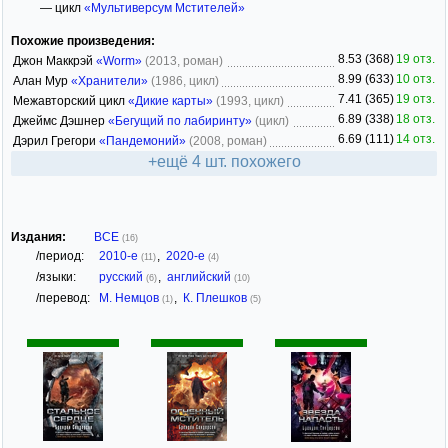
— цикл
«Мультиверсум Мстителей»
Похожие произведения:
8.53 (368)
19 отз.
Джон Маккрэй
«Worm»
(2013, роман)
8.99 (633)
10 отз.
Алан Мур
«Хранители»
(1986, цикл)
7.41 (365)
19 отз.
Межавторский цикл
«Дикие карты»
(1993, цикл)
6.89 (338)
18 отз.
Джеймс Дэшнер
«Бегущий по лабиринту»
(цикл)
6.69 (111)
14 отз.
Дэрил Грегори
«Пандемоний»
(2008, роман)
+ещё 4 шт. похожего
Издания:
ВСЕ
(16)
/период:
2010-е
,
2020-е
(11)
(4)
/языки:
русский
,
английский
(6)
(10)
/перевод:
М. Немцов
,
К. Плешков
(1)
(5)