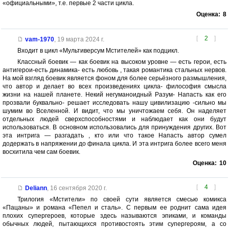
«официальными», т.е. первые 2 части цикла.
Оценка:
8
[
2
]
vam-1970
,
19 марта 2024 г.
Входит в цикл «Мультиверсум Мстителей» как подцикл.
Классный боевик — как боевик на высоком уровне — есть герои, есть
антигерои-есть динамика- есть любовь , такая романтика стальных нервов.
На мой взгляд боевик является фоном для более серьёзного размышления,
что автор и делает во всех произведениях цикла- философия смысла
жизни на нашей планете. Некий негуманоидный Разум- Напасть как его
прозвали буквально- решает исследовать нашу цивилизацию -сильно мы
шумим во Вселенной. И видит, что мы уничтожаем себя. Он наделяет
отдельных людей сверхспособностями и наблюдает как они будут
использоваться. В основном использовались для принуждения других. Вот
эта интрига — разгадать , кто или что такое Напасть автор сумел
додержать в напряжении до финала цикла. И эта интрига более всего меня
восхитила чем сам боевик.
Оценка:
10
[
4
]
Deliann
,
16 сентября 2020 г.
Трилогия «Мстители» по своей сути является смесью комикса
«Пацаны» и романа «Пепел и сталь». С первым ее роднит сама идея
плохих супергероев, которые здесь называются эпиками, и команды
обычных людей, пытающихся противостоять этим супергероям, а со