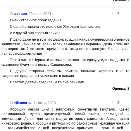
[
3
]
aviraen
,
25 июля 2021 г.
Очень странное произведение.
С одной стороны это неплохая Янг эдалт фантастика.
А с другой она сверх вторична
И дело даже не в том что деконструкции жанра супергероики огромное
количество начиная от Хранителей заканчивая Пацанами. Дело в том что
примерно такой же сюжет примерно в таком же сеттинге уже был написан
на пару порядков лучше
Те кто читал «Червя» и потом прочитают это сразу увидят сходство. И
сравнения будут не в пользу Сандерсона.
С другой стороны если вы боитесь больших хороших книг то
сандерсен предлагает маленькие и плохие
Советую детям наверное. И то оче ленивым.
Оценка:
3
[
3
]
Nikonorov
,
11 июня 2018 г.
Хороший легкий цикл с неплохими сюжетными твистами. Где-то
неожиданный, где-то предсказуемый. Дикий экшен, зрелищный и
комиксовый. Лично для меня градус интереса снижался. Автор пишет
интересно, ровно, с хорошим ритмом, но по одной схеме: красивая локация
— взаимодействие с ней посредством примочек — эпик в ней —