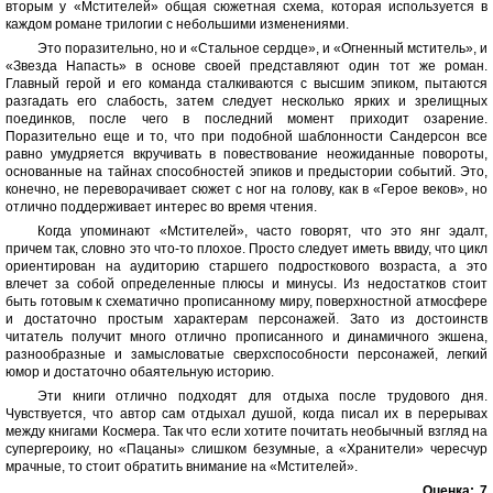
вторым у «Мстителей» общая сюжетная схема, которая используется в
каждом романе трилогии с небольшими изменениями.
Это поразительно, но и «Стальное сердце», и «Огненный мститель», и
«Звезда Напасть» в основе своей представляют один тот же роман.
Главный герой и его команда сталкиваются с высшим эпиком, пытаются
разгадать его слабость, затем следует несколько ярких и зрелищных
поединков, после чего в последний момент приходит озарение.
Поразительно еще и то, что при подобной шаблонности Сандерсон все
равно умудряется вкручивать в повествование неожиданные повороты,
основанные на тайнах способностей эпиков и предыстории событий. Это,
конечно, не переворачивает сюжет с ног на голову, как в «Герое веков», но
отлично поддерживает интерес во время чтения.
Когда упоминают «Мстителей», часто говорят, что это янг эдалт,
причем так, словно это что-то плохое. Просто следует иметь ввиду, что цикл
ориентирован на аудиторию старшего подросткового возраста, а это
влечет за собой определенные плюсы и минусы. Из недостатков стоит
быть готовым к схематично прописанному миру, поверхностной атмосфере
и достаточно простым характерам персонажей. Зато из достоинств
читатель получит много отлично прописанного и динамичного экшена,
разнообразные и замысловатые сверхспособности персонажей, легкий
юмор и достаточно обаятельную историю.
Эти книги отлично подходят для отдыха после трудового дня.
Чувствуется, что автор сам отдыхал душой, когда писал их в перерывах
между книгами Космера. Так что если хотите почитать необычный взгляд на
супергероику, но «Пацаны» слишком безумные, а «Хранители» чересчур
мрачные, то стоит обратить внимание на «Мстителей».
Оценка:
7