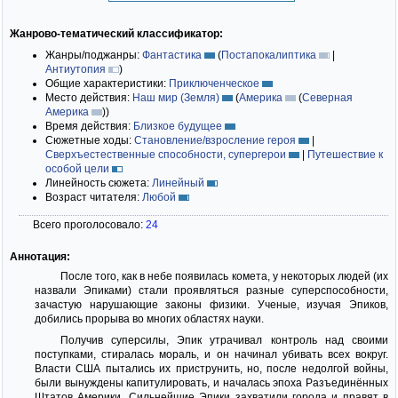
Жанрово-тематический классификатор:
Жанры/поджанры:
Фантастика
(
Постапокалиптика
|
Антиутопия
)
Общие характеристики:
Приключенческое
Место действия:
Наш мир (Земля)
(
Америка
(
Северная
Америка
)
)
Время действия:
Близкое будущее
Сюжетные ходы:
Становление/взросление героя
|
Сверхъестественные способности, супергерои
|
Путешествие к
особой цели
Линейность сюжета:
Линейный
Возраст читателя:
Любой
Всего проголосовало:
24
Аннотация:
После того, как в небе появилась комета, у некоторых людей (их
назвали Эпиками) стали проявляться разные суперспособности,
зачастую нарушающие законы физики. Ученые, изучая Эпиков,
добились прорыва во многих областях науки.
Получив суперсилы, Эпик утрачивал контроль над своими
поступками, стиралась мораль, и он начинал убивать всех вокруг.
Власти США пытались их приструнить, но, после недолгой войны,
были вынуждены капитулировать, и началась эпоха Разъединённых
Штатов Америки. Сильнейшие Эпики захватили города и правят в