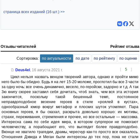
страница всех изданий (16 шт.) >>
Отзывы читателей
Рейтинг отзыва
Сортировка:
по актуальности
по дате
по рейтингу
по оценке
[
5
]
Deus4el
,
16 августа 2021 г.
Цикл нельзя назвать венцом творений автора, однако и пройти мимо
него было бы обидно. Будь я на лет 15-20 моложе, проглотил бы все 3 части
за одну ночь: все очень динамично, весело, по-геройски, задорно и т.д. А так
3ю книгу скорее заставил себя дочитать, чтоб знать, чем вся эта история
закончится, поскольку такой бешенный темп, постоянное
неправдоподобное везение героев в стиле «роялей в кустах»,
однообразный юмор вокруг метафор и плоских шуток утомляют. Пара
основных героев, я бы сказал, раскрыта довольно хорошо: их мотивы,
страхи, переживания, стремления и прочее, но все остальные — массовка.
Интересна сама по себе идея мира, в котором супргерои не помогают
человечеству, а порабощают его, что выглядит более правдоподобно.
Вконце не хватило трагедии, драмы, чересчур как-то просто все оказалось.
Отношения Дэвида и Меган были интересны до тех пор, пока не стали