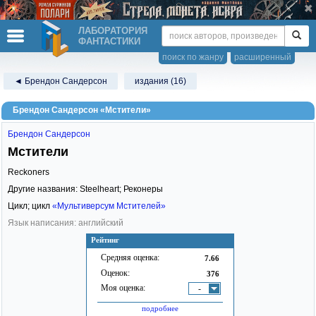
ЛАБОРАТОРИЯ
ФАНТАСТИКИ
поиск по жанру
расширенный
◄ Брендон Сандерсон
издания (16)
Брендон Сандерсон «Мстители»
Брендон Сандерсон
Мстители
Reckoners
Другие названия: Steelheart; Реконеры
Цикл; цикл
«Мультиверсум Мстителей»
Язык написания: английский
Рейтинг
Средняя оценка:
7.66
Оценок:
376
Моя оценка:
-
подробнее