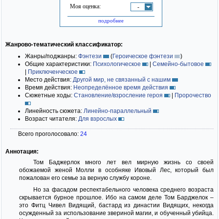
Моя оценка:
-
подробнее
Жанрово-тематический классификатор:
Жанры/поджанры:
Фэнтези
(
Героическое фэнтези
)
Общие характеристики:
Психологическое
|
Семейно-бытовое
|
Приключенческое
Место действия:
Другой мир, не связанный с нашим
Время действия:
Неопределённое время действия
Сюжетные ходы:
Становление/взросление героя
|
Пророчество
Линейность сюжета:
Линейно-параллельный
Возраст читателя:
Для взрослых
Всего проголосовало:
24
Аннотация:
Том Баджерлок много лет вел мирную жизнь со своей
обожаемой женой Молли в особняке Ивовый Лес, который был
пожалован его семье за верную службу короне.
Но за фасадом респектабельного человека среднего возраста
скрывается бурное прошлое. Ибо на самом деле Том Барджелок –
это Фитц Чивел Видящий, бастард из династии Видящих, некогда
осужденный за использование звериной магии, и обученный убийца.