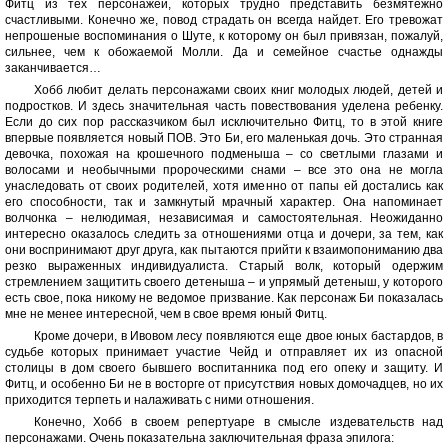
Фитц из тех персонажей, которых трудно представить безмятежно
счастливыми. Конечно же, повод страдать он всегда найдет. Его тревожат
непрошеные воспоминания о Шуте, к которому он был привязан, пожалуй,
сильнее, чем к обожаемой Молли. Да и семейное счастье однажды
заканчивается…
Хобб любит делать персонажами своих книг молодых людей, детей и
подростков. И здесь значительная часть повествования уделена ребенку.
Если до сих пор рассказчиком был исключительно Фитц, то в этой книге
впервые появляется новый ПОВ. Это Би, его маленькая дочь. Это странная
девочка, похожая на крошечного подменыша – со светлыми глазами и
волосами и необычными пророческими снами – все это она не могла
унаследовать от своих родителей, хотя именно от папы ей достались как
его способности, так и замкнутый мрачный характер. Она напоминает
волчонка – нелюдимая, независимая и самостоятельная. Неожиданно
интересно оказалось следить за отношениями отца и дочери, за тем, как
они воспринимают друг друга, как пытаются прийти к взаимопониманию два
резко выраженных индивидуалиста. Старый волк, который одержим
стремлением защитить своего детеныша – и упрямый детеныш, у которого
есть свое, пока никому не ведомое призвание. Как персонаж Би показалась
мне не менее интересной, чем в свое время юный Фитц.
Кроме дочери, в Ивовом лесу появляются еще двое юных бастардов, в
судьбе которых принимает участие Чейд и отправляет их из опасной
столицы в дом своего бывшего воспитанника под его опеку и защиту. И
Фитц, и особенно Би не в восторге от присутствия новых домочадцев, но их
приходится терпеть и налаживать с ними отношения.
Конечно, Хобб в своем репертуаре в смысле издевательств над
персонажами. Очень показательна заключительная фраза эпилога: