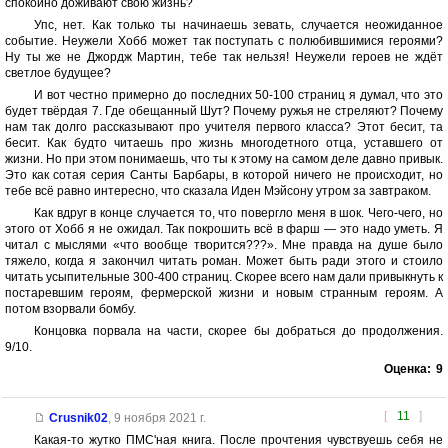
спокойно доживают свою жизнь?
Упс, нет. Как только ты начинаешь зевать, случается неожиданное
событие. Неужели Хобб может так поступать с полюбившимися героями?
Ну ты же не Джордж Мартин, тебе так нельзя! Неужели героев не ждёт
светлое будущее?
И вот честно примерно до последних 50-100 страниц я думал, что это
будет твёрдая 7. Где обещанный Шут? Почему ружья не стреляют? Почему
нам так долго рассказывают про учителя первого класса? Этот бесит, та
бесит. Как будто читаешь про жизнь многодетного отца, уставшего от
жизни. Но при этом понимаешь, что ты к этому на самом деле давно привык.
Это как сотая серия Санты Барбары, в которой ничего не происходит, но
тебе всё равно интересно, что сказала Иден Мэйсону утром за завтраком.
Как вдруг в конце случается то, что повергло меня в шок. Чего-чего, но
этого от Хобб я не ожидал. Так покрошить всё в фарш — это надо уметь. Я
читал с мыслями «что вообще творится???». Мне правда на душе было
тяжело, когда я закончил читать роман. Может быть ради этого и стоило
читать усыпительные 300-400 страниц. Скорее всего нам дали привыкнуть к
постаревшим героям, фермерской жизни и новым странным героям. А
потом взорвали бомбу.
Концовка порвала на части, скорее бы добраться до продолжения.
9/10.
Оценка:
9
[
11
]
Crusnik02
,
9 ноября 2021 г.
Какая-то жутко ПМС'ная книга. После прочтения чувствуешь себя не