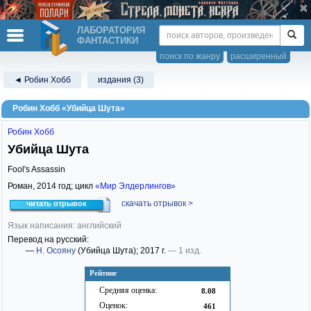
ЛАБОРАТОРИЯ
ФАНТАСТИКИ
поиск по жанру
расширенный
◄ Робин Хобб
издания (3)
Робин Хобб «Убийца Шута»
Робин Хобб
Убийца Шута
Fool's Assassin
Роман,
2014
год; цикл
«Мир Элдерлингов»
скачать отрывок >
читать отрывок
Язык написания: английский
Перевод на русский:
—
Н. Осояну
(Убийца Шута)
; 2017 г.
— 1 изд.
Рейтинг
Средняя оценка:
8.08
Оценок:
461