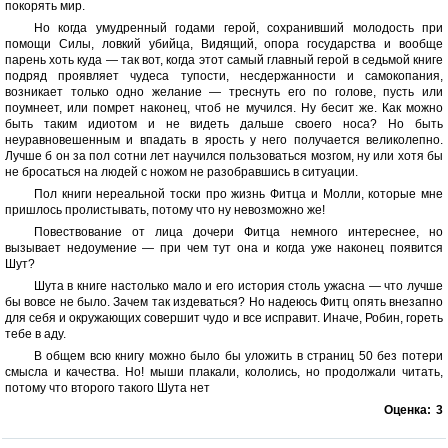
покорять мир.
Но когда умудренный годами герой, сохранивший молодость при
помощи Силы, ловкий убийца, Видящий, опора государства и вообще
парень хоть куда — так вот, когда этот самый главный герой в седьмой книге
подряд проявляет чудеса тупости, несдержанности и самокопания,
возникает только одно желание — треснуть его по голове, пусть или
поумнеет, или помрет наконец, чтоб не мучился. Ну бесит же. Как можно
быть таким идиотом и не видеть дальше своего носа? Но быть
неуравновешенным и впадать в ярость у него получается великолепно.
Лучше б он за пол сотни лет научился пользоваться мозгом, ну или хотя бы
не бросаться на людей с ножом не разобравшись в ситуации.
Пол книги нереальной тоски про жизнь Фитца и Молли, которые мне
пришлось пролистывать, потому что ну невозможно же!
Повествование от лица дочери Фитца немного интереснее, но
вызывает недоумение — при чем тут она и когда уже наконец появится
Шут?
Шута в книге настолько мало и его история столь ужасна — что лучше
бы вовсе не было. Зачем так издеваться? Но надеюсь Фитц опять внезапно
для себя и окружающих совершит чудо и все исправит. Иначе, Робин, гореть
тебе в аду.
В общем всю книгу можно было бы уложить в страниц 50 без потери
смысла и качества. Но! мыши плакали, кололись, но продолжали читать,
потому что второго такого Шута нет
Оценка:
3