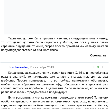
Несколько неладно выражено мое негодование, но сам факт
того, что я испытал желание высказаться говорит о том, что оно
достаточно сильно. Мне не нравятся сюжеты с предсказаниями —
слишком избито и слишком легко подставить мотивацию героев под
«судьбу». Если раньше Шут был интересным персонажем, то спустя
пару томов я все чаще задавал вопрос, почему тряпка Фитц, не
выкинет Шута из своей жизни, вместе с другими занозами, которые
дают о себе знать самым неприятным для Фитца образом.
Терпению должен быть придел и, уверен, в следующем томе я увижу,
то, что давно должно было случиться у Фитца, но пока у меня очень
странные ощущения от книги, скорее просто прочитал как жевачку, нежели
получил удовольствие от сильного чтива.
Оценка:
нет
[
6
]
mikereader
,
11 сентября 2019 г.
Когда читаешь седьмую книгу в серии (а книги у Хобб длиннее обычных
раза в два-три!), то начинаешь уже узнавать стандартные для автора
шаблоны. Просто понимаешь, что вот сейчас нагнетается обстановка,
чтобы потом сбросить напряжение «фу, обошлось!» А в десятый раз
сложно вестись на подобное. В целом мне было интересно, но книга все
равно показалась гораздо слабее предыдущих.
Если вспомнить, а что же все-таки произошло в этом томе? То ничего
особо интересного и эпичного не вспоминается, куча ссор, нравственных
страданий героев по любым поводам. Всего лишь три важных события,