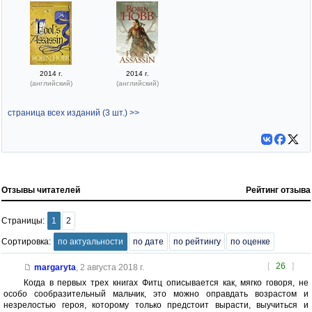
2014 г.
2014 г.
(английский)
(английский)
страница всех изданий (3 шт.) >>
Отзывы читателей
Рейтинг отзыва
Страницы:
1
2
Сортировка:
по актуальности
по дате
по рейтингу
по оценке
[
26
]
margaryta
,
2 августа 2018 г.
Когда в первых трех книгах Фитц описывается как, мягко говоря, не
особо сообразительный мальчик, это можно оправдать возрастом и
незрелостью героя, которому только предстоит вырасти, выучиться и