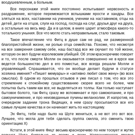
воодушевленным, а больным.
Все персонажи этой книги постоянно испытывают нервозность и
раздражение, которое перемежается вспышками ярости и хандры. Все
зляться на всех, наставники на учеников, ученики на наставников, отцы на
детей, дети на отцов, слуги на господ, господа на слуг, друзья друг на друга,
а остальные на весь мир. Да и в целом, в книге царит атмосфера какого-то
тотального уныния. Все что могло стать неправильным, стало таковым.
Такое впечатление что Фитц в душе сам не рад, ни размеренной
благопристойной жизни, ни ролью отца семейства. Похоже, что несмотря
на все заверения самому себе, наш бастард все же скучает по той жизни,
которую он вел будучи королевским убийцей. Об этом красноречиво говорит
и то, что после смерти Молли он оказывается совершенно не в курсе как
ведется большинство дел в его поместье, все всегда решали Молли и
управляющий. Спрашивается, что он вообще делает будучи в статусе
хозяина имения? «Пишет мемуары» и «активно любит свою жену» (во всех
смыслах). В одном из прошлых отзывов я уже писал о том, что все это
стремление к спокойному существованию скорее всего не более, чем
попытка быть таким как все, не выделяться из толпы. Как только наступает
бытовое болото, так Фитц сразу же вспоминает и про самокопание, и про
самоуничижение, и про неизведанные пучины меланхолии. И напротив, на
очередном задании трона Видящих, в нем сразу просыпаются все его
самые лучшие качества и он начинает жить по настоящему.
Эх Фитц, тебе надо было на Шуте жениться, а не вот это вот все.
Лучшее, что могла для тебя сделать группа скилла, это сменить твою
ориентацию Х)
Кстати, в этой книге Фицт весьма красноречиво по нем тоскует и жутко
ревнует Шута буквально ко всему и всем. Напрашивается вполне