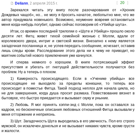
[
20
]
Deliann
,
2 апреля 2015 г.
Зарекался читать эту книгу после разочарования от «Хроник
Дождевых чащоб», но... не могу я бросить начатое, любопытно мне, что же
автор придумала новенького. Возможно, неумение вовремя остановиться
меня когда-нибудь погубит, однако сейчас поговорим об «Убийце шута».
Итак, со времен последней трилогии о «Шуте и Убийце» прошло около
десяти лет. Фитц живет тихой семейной жизнью с Молли, вдали от
королевского двора, интриг и светской жизни. Внезапно к нему является
загадочная посланница и, не успев передать сообщение, исчезает, оставив
лишь следы крови. Расследование этого дела ни к чему не приводит, но
маятник событий нового приключения уже качнулся.
И сперва немного о хорошем. В книге потрясающий эффект
присутствия и убегать от гнетущей действительности получается без
проблем. Ну а теперь о плохом.
1) Камерность происходящего. Если в «Ученике убийцы» все
происходящее не выходило за пределы конюшни, то теперь все
происходит в поместье Фитца. Такой подход неплох для начала цикла, но
не для завершения, когда душа просит размаха. Повествование вязнет в
бытовухе, что быстро приедается и вызывает скуку и уныние.
2) Любовь. Я мог принять хэппи-энд с Молли, пока он оставался за
кадром, но бесконечные описания любовных отношений Фитца вызывали у
меня отторжение и неприязнь.
3) Шут. Загадочность Шута выродилась в его увечность. Пол его строго
мужской, он искалечен донельзя и не вызывает никаких чувств, кроме грусти
и жалости.