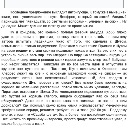
догадываюсь?
Последнее предложение выглядит интригующе. К тому же в нынешней
книге, есть упоминание о внуке Джофрон, который «высокий, бледный
парнишка лет пятнадцати, со светлыми волосами». Бледный, высокий... Ну
да ладно. Может дальше по сюжету что-то проясниться.
Ну и концовка, это конечно полная феерия абсурда. Хобб плохо
удается реализм и стратегия, поэтому вместо того, чтобы по замыслу
автора испытать леденящий ужас от того, что сделали с Шутом,
испытываешь только недоумение. Приехали значит такие Прилкоп с Шутом
на свою родину и стали своими подвигами похваляться. За это в их честь
устроили пир на весь мир...эээ Клеррес. Но пирушка затянулась, пирующие
перебрали спиртного и решили своих героев замучить к чертовой бабушки,
ибо нефиг хвастаться. Напихали им во все места ядов и отпустили в
кругосветное путешествие... Так стоп, Шута ослепили в Клерресе, сам
Клеррес лежит на юге и с основным материком никак не связан — их
разделяет океан. Как ослепленный, искалеченный, без средств к
существованию Шут, пересек этот океан? Ему нужно было проплыть на
корабле не маленькое расстояние, потом плыть мимо Удачного, Калсиды,
Пиратских островов и Шокса. Это многодневное недешевое путешествие,
кто пустил на корабль слепого, нищего оборванца? Как он себя там
обслуживал? Даже если он воспользовался камнями, то как он к ним
добирался? Как понимал какую грань камня использовать? Р-е-а-л-и-з-м
требуют наши сердца, реализм требуют наши глаза (с)? Да уж... Поддержу
многих в том, что «Судьба шута», была более чем достойным окончанием.
Нет, читать по прежнему интересно, просто градус повествования упал, а
шкала бреда пошла вверх.