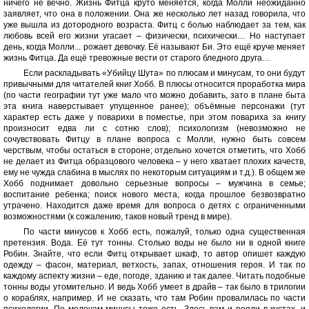
ничего не вечно. Жизнь Фитца круто меняется, когда Молли неожиданно
заявляет, что она в положении. Она же несколько лет назад говорила, что
уже вышла из дотородного возраста. Фитц с болью наблюдает за тем, как
любовь всей его жизни угасает – физически, психически… Но наступает
день, когда Молли... рожает девочку. Её называют Би. Это ещё круче меняет
жизнь Фитца. Да ещё тревожные вести от старого бледного друга…
Если раскладывать «Убийцу Шута» по плюсам и минусам, то они будут
привычными для читателей книг Хобб. В плюсы относится проработка мира
(по части географии тут уже мало что можно добавить, зато в плане быта
эта книга наверстывает упущенное ранее); объёмные персонажи (тут
характер есть даже у поварихи в поместье, при этом повариха за книгу
произносит едва ли с сотню слов); психологизм (невозможно не
сочувствовать Фитцу в плане вопроса с Молли, нужно быть совсем
черствым, чтобы остаться в стороне; отдельно хочется отметить, что Хобб
не делает из Фитца образцового человека – у него хватает плохих качеств,
ему не чужда слабина в мыслях по некоторым ситуациям и т.д.). В общем же
Хобб поднимает довольно серьезные вопросы – мужчина в семье;
воспитание ребенка; поиск нового места, когда прошлое безвозвратно
утрачено. Находится даже время для вопроса о детях с ограниченными
возможностями (к сожалению, таков новый тренд в мире).
По части минусов к Хобб есть, пожалуй, только одна существенная
претензия. Вода. Её тут тонны. Столько воды не было ни в одной книге
Робин. Знайте, что если Фитц открывает шкаф, то автор опишет каждую
одежду – фасон, материал, ветхость, запах, отношения героя. И так по
каждому аспекту жизни – еде, погоде, зданию и так далее. Читать подобные
тонны воды утомительно. И ведь Хобб умеет в драйв – так было в трилогии
о кораблях, например. И не сказать, что там Робин провалилась по части
психологии. По мелочам минусы тоже есть. Здесь вам и рояли в кустах, и