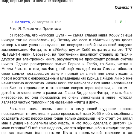
жир) первые раз 10 почти не раздражало.
Оценка:
7
[
9
]
Селеста
,
27 августа 2016 г.
Что. Я. Только что. Прочитала.
Я говорила, что «Миссия шута» — самая слабая книга Хобб? Я ещё
никогда так не ошибалась. (ц) Потому что если в «Миссии шута» целая
четверть книги ушла на скучное, не несущее особой смысловой нагрузки
жизнеописание Фитца, то в «Убийце шута» Хобб потратила на это ТРИ
ЧЕТВЕРТИ книги. Серьёзно, на протяжении восьмисот страниц из тысячи
двухсот (на электронной книге, разумеется) не происходит ровным счётом
ничего. Эдакое размеренное житие Бориса и Глеба, то бишь, Фитца и
Молли. Читать о том, как Фитц, всё ещё молодой из-за Скилла, обожает
свою сильно постаревшую жену и придаётся с ней плотским утехам, а
потом носится с новорожденным младенцем как курица с яйцом лично мне
неинтересно абсолютно. Зачем Хобб это написала? Вся книга напоминает
пособие по терпимости в отношении сперва геронтофилии, а потом —
детей с отклонениями в развитии. Главы Би, дочери Фитца, читать было
интереснее, но они показались не очень уместными в книге, которая
является частью трилогии под названием «Фитц и Шут».
Читалась книга очень тяжело в силу своей нудности, просто
невозможная тягомотина, и даже прекрасный язык Хобб и её способность
создавать ярких персонажей (один только дворецкий чего стоит, он запал
мне в душу) не облегчили мою участь. А что Хобб сделала с Шутом? Он
мало страдал? Я всё-таки надеюсь, что это обратимо, ибо выглядит это уже
не как трагедия (над пытками Шута в предыдущей трилогии я аж