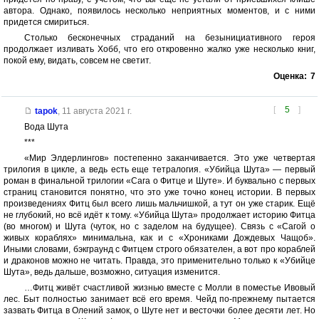
автора. Однако, появилось несколько неприятных моментов, и с ними
придется смириться.
Столько бесконечных страданий на безынициативного героя
продолжает изливать Хобб, что его откровенно жалко уже несколько книг,
покой ему, видать, совсем не светит.
Оценка:
7
[
5
]
tapok
,
11 августа 2021 г.
Вода Шута
***
«Мир Элдерлингов» постепенно заканчивается. Это уже четвертая
трилогия в цикле, а ведь есть еще тетралогия. «Убийца Шута» — первый
роман в финальной трилогии «Сага о Фитце и Шуте». И буквально с первых
страниц становится понятно, что это уже точно конец истории. В первых
произведениях Фитц был всего лишь мальчишкой, а тут он уже старик. Ещё
не глубокий, но всё идёт к тому. «Убийца Шута» продолжает историю Фитца
(во многом) и Шута (чуток, но с заделом на будущее). Связь с «Сагой о
живых кораблях» минимальна, как и с «Хрониками Дождевых Чащоб».
Иными словами, бэкграунд с Фитцем строго обязателен, а вот про кораблей
и драконов можно не читать. Правда, это применительно только к «Убийце
Шута», ведь дальше, возможно, ситуация изменится.
…Фитц живёт счастливой жизнью вместе с Молли в поместье Ивовый
лес. Быт полностью занимает всё его время. Чейд по-прежнему пытается
зазвать Фитца в Олений замок, о Шуте нет и весточки более десяти лет. Но