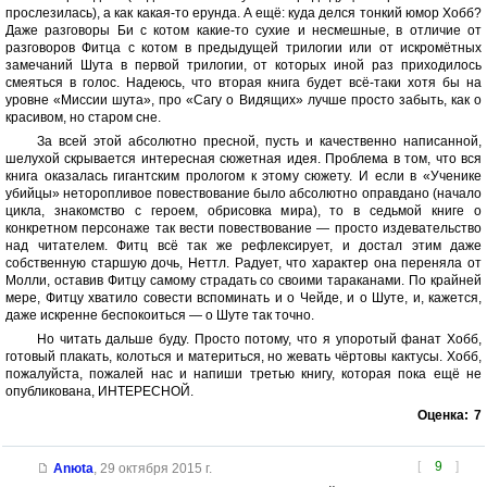
прослезилась), а как какая-то ерунда. А ещё: куда делся тонкий юмор Хобб?
Даже разговоры Би с котом какие-то сухие и несмешные, в отличие от
разговоров Фитца с котом в предыдущей трилогии или от искромётных
замечаний Шута в первой трилогии, от которых иной раз приходилось
смеяться в голос. Надеюсь, что вторая книга будет всё-таки хотя бы на
уровне «Миссии шута», про «Сагу о Видящих» лучше просто забыть, как о
красивом, но старом сне.
За всей этой абсолютно пресной, пусть и качественно написанной,
шелухой скрывается интересная сюжетная идея. Проблема в том, что вся
книга оказалась гигантским прологом к этому сюжету. И если в «Ученике
убийцы» неторопливое повествование было абсолютно оправдано (начало
цикла, знакомство с героем, обрисовка мира), то в седьмой книге о
конкретном персонаже так вести повествование — просто издевательство
над читателем. Фитц всё так же рефлексирует, и достал этим даже
собственную старшую дочь, Неттл. Радует, что характер она переняла от
Молли, оставив Фитцу самому страдать со своими тараканами. По крайней
мере, Фитцу хватило совести вспоминать и о Чейде, и о Шуте, и, кажется,
даже искренне беспокоиться — о Шуте так точно.
Но читать дальше буду. Просто потому, что я упоротый фанат Хобб,
готовый плакать, колоться и материться, но жевать чёртовы кактусы. Хобб,
пожалуйста, пожалей нас и напиши третью книгу, которая пока ещё не
опубликована, ИНТЕРЕСНОЙ.
Оценка:
7
[
9
]
Anюta
,
29 октября 2015 г.