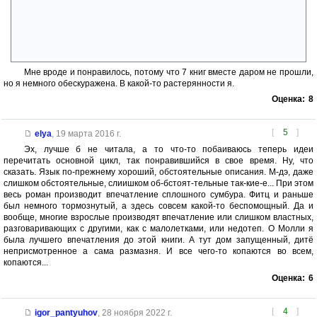
Я ждала Шута. Шута все никак не наблюдалось. Но автор помнит про
него. Она даёт намёки на его появление, а потом он не появляется.
Фитц думает о нем. И автор вводит персонажа, которого Фитц
принимает за Шута. Дальше Шун. Ну я вообще подзависла на этом
моменте. Персонаж с созвучным именем и снова не Шут ?.
Мне вроде и понравилось, потому что 7 книг вместе даром не прошли,
но я немного обескуражена. В какой-то растерянности я.
Оценка:
8
[
5
]
elya
,
19 марта 2016 г.
Эх, лучше б не читала, а то что-то побаиваюсь теперь идеи
перечитать основной цикл, так понравившийся в свое время. Ну, что
сказать. Язык по-прежнему хороший, обстоятельные описания. М-дэ, даже
слишком обстоятельные, слиишком об-бстоят-тельные так-кие-е... При этом
весь роман производит впечатление сплошного сумбура. Фитц и раньше
был немного тормознутый, а здесь совсем какой-то беспомощный. Да и
вообще, многие взрослые производят впечатление или слишком властных,
разговаривающих с другими, как с малолетками, или недотеп. О Молли я
была лучшего впечатления до этой книги. А тут дом запущенный, дитё
неприсмотренное а сама размазня. И все чего-то копаются во всем,
копаются...
Оценка:
6
[
4
]
igor_pantyuhov
,
28 ноября 2022 г.