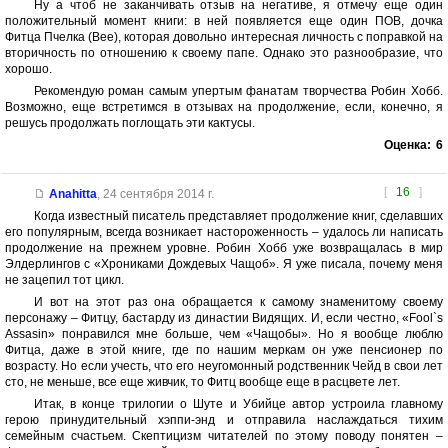
Ну а чтоб не заканчивать отзыв на негативе, я отмечу еще один
положительный момент книги: в ней появляется еще один ПОВ, дочка
Фитца Пчелка (Bee), которая довольно интересная личность с поправкой на
вторичность по отношению к своему папе. Однако это разнообразие, что
хорошо.
Рекомендую роман самым упертым фанатам творчества Робин Хобб.
Возможно, еще встретимся в отзывах на продолжение, если, конечно, я
решусь продолжать поглощать эти кактусы.
Оценка:
6
[
16
]
Anahitta
,
24 сентября 2014 г.
Когда известный писатель представляет продолжение книг, сделавших
его популярным, всегда возникает настороженность – удалось ли написать
продолжение на прежнем уровне. Робин Хобб уже возвращалась в мир
Элдерлингов с «Хрониками Дождевых Чащоб». Я уже писала, почему меня
не зацепил тот цикл.
И вот на этот раз она обращается к самому знаменитому своему
персонажу – Фитцу, бастарду из династии Видящих. И, если честно, «Fool`s
Assasin» понравился мне больше, чем «Чащобы». Но я вообще люблю
Фитца, даже в этой книге, где по нашим меркам он уже пенсионер по
возрасту. Но если учесть, что его неугомонный родственник Чейд в свои лет
сто, не меньше, все еще живчик, то Фитц вообще еще в расцвете лет.
Итак, в конце трилогии о Шуте и Убийце автор устроила главному
герою принудительный хэппи-энд и отправила наслаждаться тихим
семейным счастьем. Скептицизм читателей по этому поводу понятен –