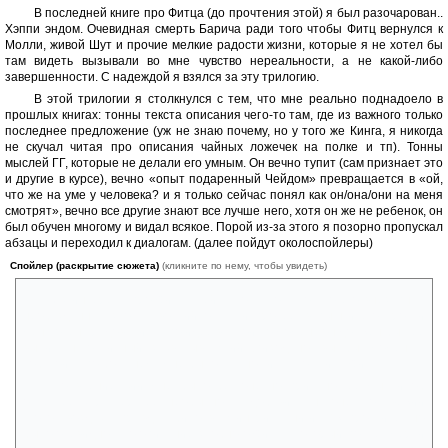
В последней книге про Фитца (до прочтения этой) я был разочарован..
Хэппи эндом. Очевидная смерть Барича ради того чтобы Фитц вернулся к
Молли, живой Шут и прочие мелкие радости жизни, которые я не хотел бы
там видеть вызывали во мне чувство нереальности, а не какой-либо
завершенности. С надеждой я взялся за эту трилогию.
В этой трилогии я столкнулся с тем, что мне реально поднадоело в
прошлых книгах: тонны текста описания чего-то там, где из важного только
последнее предложение (уж не знаю почему, но у того же Кинга, я никогда
не скучал читая про описания чайных ложечек на полке и тп). Тонны
мыслей ГГ, которые не делали его умным. Он вечно тупит (сам признает это
и другие в курсе), вечно «опыт подаренный Чейдом» превращается в «ой,
что же на уме у человека? и я только сейчас понял как он/она/они на меня
смотрят», вечно все другие знают все лучше него, хотя он же не ребенок, он
был обучен многому и видал всякое. Порой из-за этого я позорно пропускал
абзацы и переходил к диалогам. (далее пойдут околоспойлеры)
Спойлер (раскрытие сюжета)
(кликните по нему, чтобы увидеть)
Из интереса про Фитца сейчас осталось только его внезапная
необузданная злость, волчий оскал и прочее, вспышки его ярости
меня очень радовали т.к. по идее в какой-то момент он должен был её
вылить на отличный, захватывающий эпизод, но увы, был момент с
собакой, а по большему мне было скучно читать от лица Фитца.
Появление Бии мне было бесконечно приятно: её мысли об
отце, её характер, её необычность добавила наконец-то свежий
глоток воздуха, правда убило всю интригу книги. Уж простите, но
было очевидно, что описание злобного Фитца, который после смерти