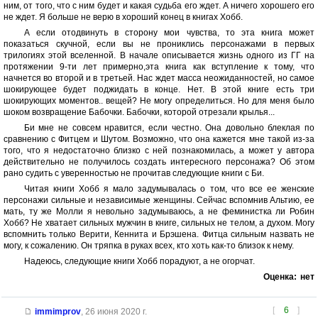
ним, от того, что с ним будет и какая судьба его ждет. А ничего хорошего его
не ждет. Я больше не верю в хороший конец в книгах Хобб.
А если отодвинуть в сторону мои чувства, то эта книга может
показаться скучной, если вы не прониклись персонажами в первых
трилогиях этой вселенной. В начале описывается жизнь одного из ГГ на
протяжении 9-ти лет примерно,эта книга как вступление к тому, что
начнется во второй и в третьей. Нас ждет масса неожиданностей, но самое
шокирующее будет поджидать в конце. Нет. В этой книге есть три
шокирующих моментов.. вещей? Не могу определиться. Но для меня было
шоком возвращение Бабочки. Бабочки, которой отрезали крылья...
Би мне не совсем нравится, если честно. Она довольно блеклая по
сравнению с Фитцем и Шутом. Возможно, что она кажется мне такой из-за
того, что я недостаточно близко с ней познакомилась, а может у автора
действительно не получилось создать интересного персонажа? Об этом
рано судить с уверенностью не прочитав следующие книги с Би.
Читая книги Хобб я мало задумывалась о том, что все ее женские
персонажи сильные и независимые женщины. Сейчас вспомнив Альтию, ее
мать, ту же Молли я невольно задумываюсь, а не феминистка ли Робин
Хобб? Не хватает сильных мужчин в книге, сильных не телом, а духом. Могу
вспомнить только Верити, Кеннита и Брэшена. Фитца сильным назвать не
могу, к сожалению. Он тряпка в руках всех, кто хоть как-то близок к нему.
Надеюсь, следующие книги Хобб порадуют, а не огорчат.
Оценка:
нет
[
6
]
immimprov
,
26 июня 2020 г.