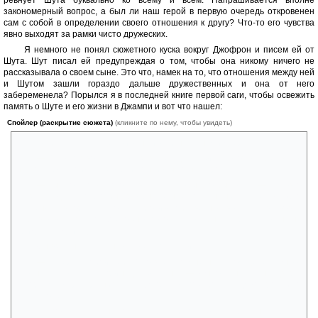
закономерный вопрос, а был ли наш герой в первую очередь откровенен
сам с собой в определении своего отношения к другу? Что-то его чувства
явно выходят за рамки чисто дружеских.
Я немного не понял сюжетного куска вокруг Джофрон и писем ей от
Шута. Шут писал ей предупреждая о том, чтобы она никому ничего не
рассказывала о своем сыне. Это что, намек на то, что отношения между ней
и Шутом зашли гораздо дальше дружественных и она от него
забеременела? Порылся я в последней книге первой саги, чтобы освежить
память о Шуте и его жизни в Джампи и вот что нашел:
Спойлер (раскрытие сюжета)
(кликните по нему, чтобы увидеть)
Шут озабоченно оглядел хижину и закрыл за нами дверь.
— Это первое место из всех, где я жил, которое было по-
настоящему моим, — заметил он, и мы пошли прочь.
— Ты столько всего оставляешь, чтобы это было так, — неловко
сказал я, думая о его инструментах, незаконченных куклах и даже о
растениях в горшках у окна. Против собственной воли я чувствовал
себя в ответе за это. Возможно, потому, что я был так рад, что мне не
придется идти одному.
Он взглянул на меня и пожал плечами:
— Я беру с собой себя. Это все, что мне на самом деле нужно и
что на самом деле принадлежит мне. — Он оглянулся на дверь,
которую сам раскрашивал. — О прочем позаботится Джофрон. И о
Кеттл тоже.
Я подумал, а не оставляет ли он здесь больше, чем я