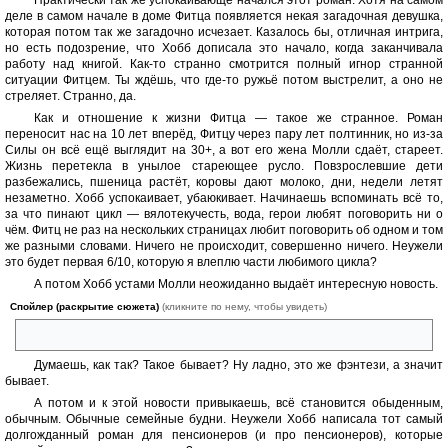
деле в самом начале в доме Фитца появляется некая загадочная девушка,
которая потом так же загадочно исчезает. Казалось бы, отличная интрига,
но есть подозрение, что Хобб дописала это начало, когда заканчивала
работу над книгой. Как-то странно смотрится полный игнор странной
ситуации Фитцем. Ты ждёшь, что где-то ружьё потом выстрелит, а оно не
стреляет. Странно, да.
Как и отношение к жизни Фитца — такое же странное. Роман
переносит нас на 10 лет вперёд, Фитцу через пару лет полтинник, но из-за
Силы он всё ещё выглядит на 30+, а вот его жена Молли сдаёт, стареет.
Жизнь перетекла в унылое стареющее русло. Повзрослевшие дети
разбежались, пшеница растёт, коровы дают молоко, дни, недели летят
незаметно. Хобб успокаивает, убаюкивает. Начинаешь вспоминать всё то,
за что пинают цикл — вялотекучесть, вода, герои любят поговорить ни о
чём. Фитц не раз на нескольких страницах любит поговорить об одном и том
же разными словами. Ничего не происходит, совершенно ничего. Неужели
это будет первая 6/10, которую я влеплю части любимого цикла?
А потом Хобб устами Молли неожиданно выдаёт интересную новость.
Спойлер (раскрытие сюжета)
(кликните по нему, чтобы увидеть)
Молли ждёт ребёнка
Думаешь, как так? Такое бывает? Ну ладно, это же фэнтези, а значит
бывает.
А потом и к этой новости привыкаешь, всё становится обыденным,
обычным. Обычные семейные будни. Неужели Хобб написала тот самый
долгожданный роман для пенсионеров (и про пенсионеров), которые