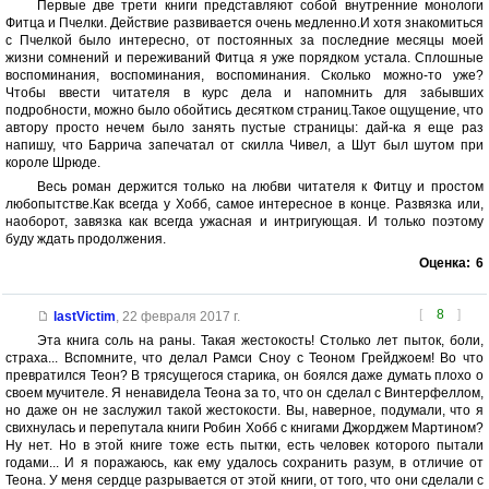
Первые две трети книги представляют собой внутренние монологи
Фитца и Пчелки. Действие развивается очень медленно.И хотя знакомиться
с Пчелкой было интересно, от постоянных за последние месяцы моей
жизни сомнений и переживаний Фитца я уже порядком устала. Сплошные
воспоминания, воспоминания, воспоминания. Сколько можно-то уже?
Чтобы ввести читателя в курс дела и напомнить для забывших
подробности, можно было обойтись десятком страниц.Такое ощущение, что
автору просто нечем было занять пустые страницы: дай-ка я еще раз
напишу, что Баррича запечатал от скилла Чивел, а Шут был шутом при
короле Шрюде.
Весь роман держится только на любви читателя к Фитцу и простом
любопытстве.Как всегда у Хобб, самое интересное в конце. Развязка или,
наоборот, завязка как всегда ужасная и интригующая. И только поэтому
буду ждать продолжения.
Оценка:
6
[
8
]
lastVictim
,
22 февраля 2017 г.
Эта книга соль на раны. Такая жестокость! Столько лет пыток, боли,
страха... Вспомните, что делал Рамси Сноу с Теоном Грейджоем! Во что
превратился Теон? В трясущегося старика, он боялся даже думать плохо о
своем мучителе. Я ненавидела Теона за то, что он сделал с Винтерфеллом,
но даже он не заслужил такой жестокости. Вы, наверное, подумали, что я
свихнулась и перепутала книги Робин Хобб с книгами Джорджем Мартином?
Ну нет. Но в этой книге тоже есть пытки, есть человек которого пытали
годами... И я поражаюсь, как ему удалось сохранить разум, в отличие от
Теона. У меня сердце разрывается от этой книги, от того, что они сделали с