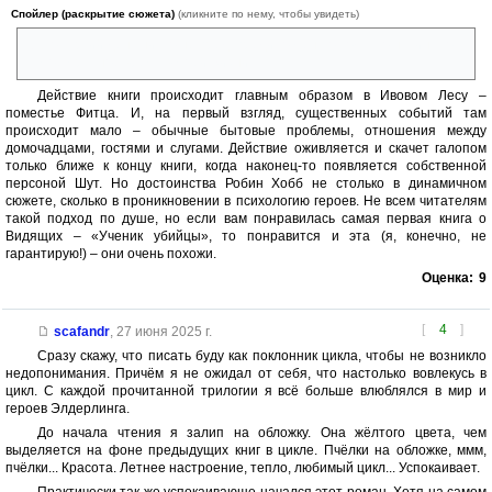
Спойлер (раскрытие сюжета)
(кликните по нему, чтобы увидеть)
В этот яркий день ничто не предупредило меня о том, что начиналось
самое мрачное время в моей жизни.
Действие книги происходит главным образом в Ивовом Лесу –
поместье Фитца. И, на первый взгляд, существенных событий там
происходит мало – обычные бытовые проблемы, отношения между
домочадцами, гостями и слугами. Действие оживляется и скачет галопом
только ближе к концу книги, когда наконец-то появляется собственной
персоной Шут. Но достоинства Робин Хобб не столько в динамичном
сюжете, сколько в проникновении в психологию героев. Не всем читателям
такой подход по душе, но если вам понравилась самая первая книга о
Видящих – «Ученик убийцы», то понравится и эта (я, конечно, не
гарантирую!) – они очень похожи.
Оценка:
9
[
4
]
scafandr
,
27 июня 2025 г.
Сразу скажу, что писать буду как поклонник цикла, чтобы не возникло
недопонимания. Причём я не ожидал от себя, что настолько вовлекусь в
цикл. С каждой прочитанной трилогии я всё больше влюблялся в мир и
героев Элдерлинга.
До начала чтения я залип на обложку. Она жёлтого цвета, чем
выделяется на фоне предыдущих книг в цикле. Пчёлки на обложке, ммм,
пчёлки... Красота. Летнее настроение, тепло, любимый цикл... Успокаивает.
Практически так же успокаивающе начался этот роман. Хотя на самом