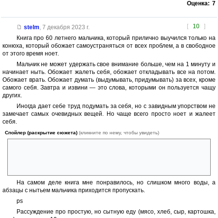
Оценка:
7
[
10
]
stelm
,
7 декабря 2023 г.
Книга про 60 летнего мальчика, который прилично выучился только на
конюха, который обожает самоустраняться от всех проблем, а в свободное
от этого время ноет.
Мальчик не может удержать свое внимание больше, чем на 1 минуту и
начинает ныть. Обожает жалеть себя, обожает откладывать все на потом.
Обожает врать. Обожает думать (выдумывать, придумывать) за всех, кроме
самого себя. Завтра и извини — это слова, которыми он пользуется чащу
других.
Иногда дает себе труд подумать за себя, но с завидным упорством не
замечает самых очевидных вещей. Но чаще всего просто ноет и жалеет
себя.
Спойлер (раскрытие сюжета)
(кликните по нему, чтобы увидеть)
Умерла его жена, приехали старшие дети, у него есть
малолетняя дочь. А он сидит в своей конуре, игнорируя абсолютно
все и ноет (и пьет, судя по тому, что сказала его старшая дочь).
На самом деле книга мне понравилось, но слишком много воды, а
абзацы с нытьем мальчика приходится пропускать.
ps
Рассуждение про простую, но сытную еду (мясо, хлеб, сыр, картошка,