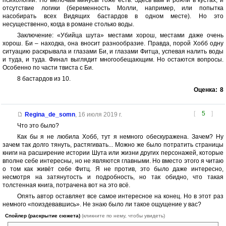
отсутствие логики (беременность Молли, например, или попытка
насобирать всех Видящих бастардов в одном месте). Но это
несущественно, когда в романе столько воды.
Заключение: «Убийца шута» местами хорош, местами даже очень
хорош. Би – находка, она вносит разнообразие. Правда, порой Хобб одну
ситуацию раскрывала и глазами Би, и глазами Фитца, успевая налить воды
и туда, и туда. Финал выглядит многообещающим. Но остаются вопросы.
Особенно по части твиста с Би.
8 бастардов из 10.
Оценка:
8
[
5
]
Regina_de_somn
,
16 июля 2019 г.
Что это было?
Как бы я не любила Хобб, тут я немного обескуражена. Зачем? Ну
зачем так долго тянуть, растягивать... Можно же было потратить страницы
книги на расширение истории Шута или жизни других персонажей, которые
вполне себе интересны, но не являются главными. Но вместо этого я читаю
о том как живёт себе Фитц. Я не против, это было даже интересно,
несмотря на затянутость и подробность, но так обидно, что такая
толстенная книга, потрачена вот на это всё.
Опять автор оставляет все самое интересное на конец. Но в этот раз
немного «поиздевавшись». Не знаю было ли такое ощущение у вас?
Спойлер (раскрытие сюжета)
(кликните по нему, чтобы увидеть)