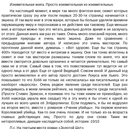
Изюмительная книга. Просто изюмительная из изюмительных.
На настоящий момент, в мире так много фэнтези-книг, сюжет которых
практически сразу (ну или после первых 20-30-ти страниц) начинается с
экшена. И так мало книг в этом жанре, которые бы больше уделяли времени
окружающему миру и персонажам а не действию как таковому. Еще меньше
книг, в которых можно про это читать довольно долгое время и не заскучать
от этого. Данная книга как раз из таких. Очень много описаний героев, много
описания природы и очень мало экшена. Даже по сравнению с
предыдущими книгами автора. И написано это очень мастерски. По
прочтении данной книги, думаешь – «Вот здорово. Еще бы так страниц
400!» Находится тут место и интригам и экшену. Они так тонко вплетены в
сюжет и они так мастерски размазаны тонким слоем по книге, что все
вместе смотрится довольно органично и читается увлекательно. Но самый
смак не в этом. Самый смак в том, что повествование тут ведется не от
одного лица а от двух. Еще от одной Видящей. Совсем юной. И данный ход
просто великолепен и его автор просто достоин Локуса или Хьюго. Это
показывает то что Хобб не только не «исписалась» как писательница но и
наоборот «выросла». Очень редкое явление среди писателей. Еще раз
утвердившись в моем личном рейтинге, на первом месте среди писателей.
(Прости Стивен Эриксон, я понимаю что ты тоже никем не превзойден, но
Хобб навсегда украла мое сердце) Ну а эту книгу я бы отнес к одной из
лучших из всего цикла об Элбдерлингах. Если подумать, я бы ее водрузил
на второе место, вместе с романом «Ученик убийцы». На первом конечно
Королевский убийца. Как-то они очень похожи. И не только из-за возраста
главных действующих лиц. Просто по духу они схожи. Такие же
неторопливые, дающие насладиться собой, истории. 10/10
П.с. На третьем месте роман «Золотой Шут»