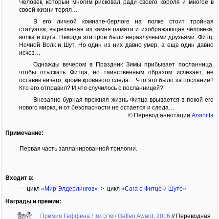
Человек, который многим рисковал ради своего короля и многое в
своей жизни терял…
В его личной комнате-берлоге на полке стоит тройная
статуэтка, вырезанная из камня памяти и изображающая человека,
волка и шута. Некогда эти трое были неразлучными друзьями: Фитц,
Ночной Волк и Шут. Но один из них давно умер, а еще один давно
исчез…
Однажды вечером в Праздник Зимы прибывает посланница,
чтобы отыскать Фитца, но таинственным образом исчезает, не
оставив ничего, кроме кровавого следа… Что это было за послание?
Кто его отправил? И что случилось с посланницей?
Внезапно бурная прежняя жизнь Фитца врывается в покой его
нового мирка, и от безопасности не остается и следа…
© Перевод аннотации
Anahitta
Примечание:
Первая часть запланированной трилогии.
Входит в:
— цикл
«Мир Элдерлингов»
> цикл
«Сага о Фитце и Шуте»
Награды и премии:
Премия Геффена / פרס גפן / Geffen Award, 2016
//
Переводная