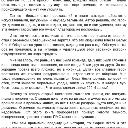
остальные по сути просто тягомотина, которую лишь спасает талант
писательницы оживлять рутину, но еще немного и вторичность
происходящего начнет уже утомлять.
Так вот, большинство переживаний в книге выглядят абсолютно
искусственными, натужными и неубедительными. Автор решила, что герой
тут должен страдать, и он страдает, но, кажется, он и сам удивлен, почему
эти мелочи так сильно его мучают. С автором не поспоришь...
И вот во что все это выливается: очень плохо прописаны отношения
отца с ребенком. Совершенно не верится, что эти люди жили вместе целых
9 лет! Общение на уровне знакомцев, видящихся раз в год. Оба мучаются,
оба не понимают, а ты читаешь и удивляешься этой странной истории
отчужденности, но надо страдать!
Мне казалось, что раньше у нас была команда, да, у них были сложные
и не всегда понятные отношения, но они всегда были друг за друга. За все
хорошее против всего плохого, но в «Убийца Шута» все главные герои
постоянно испытывают раздражение и недовольство от общения. Мне
такое нововведение не очень нравится. Отца бесят дочери, дочерей —
отец, гости какие-то моральные уроды, зачем их впустили в книгу? Слуги
бесят всех, дети мерзкие... Что автор сделал с ними??? И зачем?
Почему-то теперь старый наставник считается врагом, его поступки
глупы и непонятны. Старшая дочь то же на штыках, я думал все это мы уже
прошли еще в прошлых книгах, но нет. Старые раздоры будто никуда и не
девались. Огромное количество искусственно созданных конфликтов, все
недовольны. От этого книга приобретает привкус чего-то темного,
испорченного, царство вечного ПМС какое-то получилось...
Если вам нравились предыдущие истории, то скорее всего и эта
придется по нраву, с учетом, что вы еще не устали от приевшихся клише