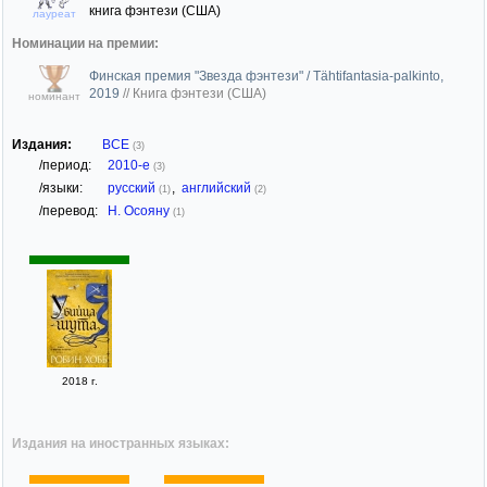
книга фэнтези (США)
лауреат
Номинации на премии:
Финская премия "Звезда фэнтези" / Tähtifantasia-palkinto,
2019
//
Книга фэнтези (США)
номинант
Издания:
ВСЕ
(3)
/период:
2010-е
(3)
/языки:
русский
,
английский
(1)
(2)
/перевод:
Н. Осояну
(1)
2018 г.
Издания на иностранных языках: