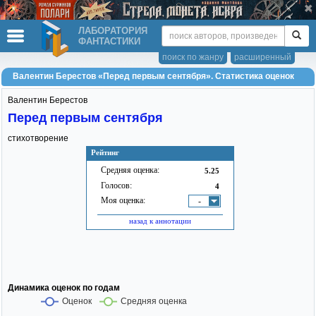
ЛАБОРАТОРИЯ
ФАНТАСТИКИ
поиск по жанру
расширенный
Валентин Берестов «Перед первым сентября». Статистика оценок
Валентин Берестов
Перед первым сентября
стихотворение
Рейтинг
Средняя оценка:
5.25
Голосов:
4
Моя оценка:
-
назад к аннотации
Динамика оценок по годам