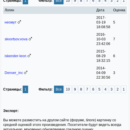
Страницы:
1
Фильтр:
Все
10
9
8
7
6
5
4
3
2
1
Логин
Дата
Оценка
2017-
неомут
03-19
5
18:08:58
2016-
skvortsov.vova
10-03
7
23:42:06
2015-
iskender-leon
08-29
6
18:32:15
2014-
Denver_inc
04-09
3
22:30:56
Страницы:
1
Фильтр:
Все
10
9
8
7
6
5
4
3
2
1
Экспорт:
Вы можете разместить на другом сайте (форуме, блоге) картинку со
средней оценкой этого произведения. Посетители будут видеть всегда
актуальную, мгновенно обновляемую среднюю оценку.