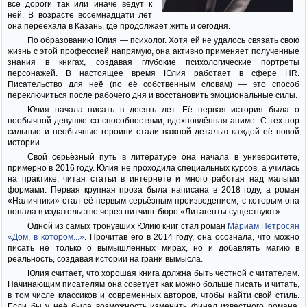
все дороги так или иначе ведут к
ней. В возрасте восемнадцати лет
она переехала в Казань, где продолжает жить и сегодня.
По образованию Юлия — психолог. Хотя ей не удалось связать свою
жизнь с этой профессией напрямую, она активно применяет полученные
знания в книгах, создавая глубокие психологические портреты
персонажей. В настоящее время Юлия работает в сфере HR.
Писательство для неё (по её собственным словам) — это способ
переключиться после рабочего дня и восстановить эмоциональные силы.
Юлия начала писать в десять лет. Её первая история была о
необычной девушке со способностями, вдохновлённая аниме. С тех пор
сильные и необычные героини стали важной деталью каждой её новой
истории.
Свой серьёзный путь в литературе она начала в университете,
примерно в 2016 году. Юлия не проходила специальных курсов, а училась
на практике, читая статьи в интернете и много работая над малыми
формами. Первая крупная проза была написана в 2018 году, а роман
«Наличники» стал её первым серьёзным произведением, с которым она
попала в издательство через питчинг-бюро «Литагенты существуют».
Одной из самых тронувших Юлию книг стал роман
Мариам Петросян
«Дом, в котором...»
. Прочитав его в 2014 году, она осознала, что можно
писать не только о вымышленных мирах, но и добавлять магию в
реальность, создавая истории на грани вымысла.
Юлия считает, что хорошая книга должна быть честной с читателем.
Начинающим писателям она советует как можно больше писать и читать,
в том числе классиков и современных авторов, чтобы найти свой стиль.
Если бы у неё была возможность изменить финал известного романа,