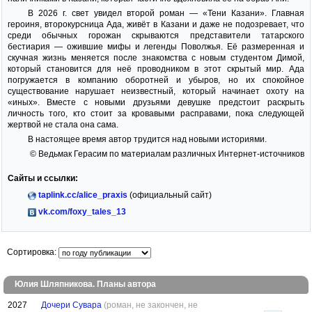
В 2026 г. свет увидел второй роман — «Тени Казани». Главная
героиня, второкурсница Ада, живёт в Казани и даже не подозревает, что
среди обычных горожан скрываются представители татарского
бестиария — ожившие мифы и легенды Поволжья. Её размеренная и
скучная жизнь меняется после знакомства с новым студентом Димой,
который становится для неё проводником в этот скрытый мир. Ада
погружается в компанию оборотней и убыров, но их спокойное
существование нарушает неизвестный, который начинает охоту на
«иных». Вместе с новыми друзьями девушке предстоит раскрыть
личность того, кто стоит за кровавыми расправами, пока следующей
жертвой не стала она сама.
В настоящее время автор трудится над новыми историями.
© Ведьмак Герасим по материалам различных Интернет-источников
Сайты и ссылки:
taplink.cc/alice_praxis
(официальный сайт)
vk.com/foxy_tales_13
Сортировка:
Юлия Шляпникова. Планы автора
2027
Дочери Сувара
(роман, не закончен, не