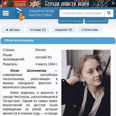
ЛАБОРАТОРИЯ
ФАНТАСТИКИ
поиск по жанру
расширенный
◄ авторы
отзывы (2)
издания (4)
статистика
Юлия Шляпникова
Страна:
Россия
Языки
русский (6)
произведений:
Родилась:
4 марта 1994 г.
Юлия Шляпникова
—
современная российская
писательница, работающая в
жанрах городского фэнтези и
магического реализма.
Юлия родилась и выросла в
городе Чистополь, расположенном в
Татарстане. Одним из самых ярких
впечатлений её детства были
наблюдения за рекой, которая
меняется в течение года, — в городе