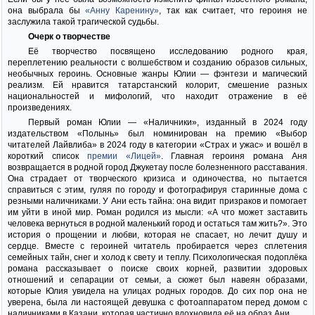
она выбрала бы
«Анну Каренину»
, так как считает, что героиня не
заслужила такой трагической судьбы.
Очерк о творчестве
Её творчество посвящено исследованию родного края,
переплетению реальности с волшебством и созданию образов сильных,
необычных героинь. Основные жанры Юлии — фэнтези и магический
реализм. Ей нравится татарстанский колорит, смешение разных
национальностей и мифологий, что находит отражение в её
произведениях.
Первый роман Юлии — «Наличники», изданный в 2024 году
издательством «Полынь» был номинирован на премию «Выбор
читателей Лайвлиба» в 2024 году в категории «Страх и ужас» и вошёл в
короткий список
премии «Лицей»
. Главная героиня романа Аня
возвращается в родной город Джукетау после болезненного расставания.
Она страдает от творческого кризиса и одиночества, но пытается
справиться с этим, гуляя по городу и фотографируя старинные дома с
резными наличниками. У Ани есть тайна: она видит призраков и помогает
им уйти в иной мир. Роман родился из мысли: «А что может заставить
человека вернуться в родной маленький город и остаться там жить?». Это
история о прощении и любви, которая не спасает, но лечит душу и
сердце. Вместе с героиней читатель пробирается через сплетения
семейных тайн, снег и холод к свету и теплу. Психологическая подоплёка
романа рассказывает о поиске своих корней, развитии здоровых
отношений и сепарации от семьи, а сюжет был навеян образами,
которые Юлия увидела на улицах родных городов. До сих пор она не
уверена, была ли настоящей девушка с фотоаппаратом перед домом с
наличниками в Казани, которая частично вдохновила её на образ Ани.