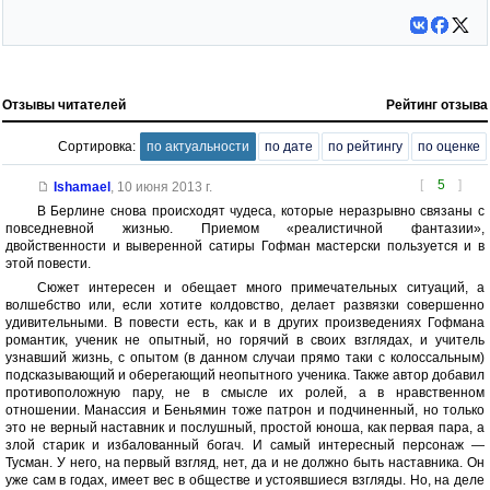
Отзывы читателей
Рейтинг отзыва
Сортировка:
по актуальности
по дате
по рейтингу
по оценке
[
5
]
Ishamael
,
10 июня 2013 г.
В Берлине снова происходят чудеса, которые неразрывно связаны с
повседневной жизнью. Приемом «реалистичной фантазии»,
двойственности и выверенной сатиры Гофман мастерски пользуется и в
этой повести.
Сюжет интересен и обещает много примечательных ситуаций, а
волшебство или, если хотите колдовство, делает развязки совершенно
удивительными. В повести есть, как и в других произведениях Гофмана
романтик, ученик не опытный, но горячий в своих взглядах, и учитель
узнавший жизнь, с опытом (в данном случаи прямо таки с колоссальным)
подсказывающий и оберегающий неопытного ученика. Также автор добавил
противоположную пару, не в смысле их ролей, а в нравственном
отношении. Манассия и Беньямин тоже патрон и подчиненный, но только
это не верный наставник и послушный, простой юноша, как первая пара, а
злой старик и избалованный богач. И самый интересный персонаж —
Тусман. У него, на первый взгляд, нет, да и не должно быть наставника. Он
уже сам в годах, имеет вес в обществе и устоявшиеся взгляды. Но, на деле