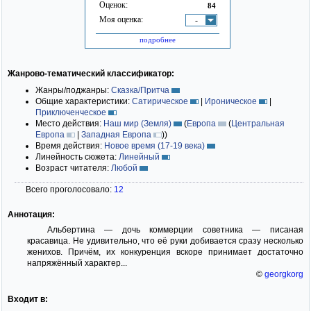
Оценок:
84
Моя оценка:
-
подробнее
Жанрово-тематический классификатор:
Жанры/поджанры:
Сказка/Притча
Общие характеристики:
Сатирическое
|
Ироническое
|
Приключенческое
Место действия:
Наш мир (Земля)
(
Европа
(
Центральная
Европа
|
Западная Европа
)
)
Время действия:
Новое время (17-19 века)
Линейность сюжета:
Линейный
Возраст читателя:
Любой
Всего проголосовало:
12
Аннотация:
Альбертина — дочь коммерции советника — писаная
красавица. Не удивительно, что её руки добивается сразу несколько
женихов. Причём, их конкуренция вскоре принимает достаточно
напряжённый характер...
©
georgkorg
Входит в: