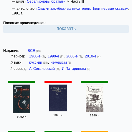
— цикл
«Серапионовы братья»
> Часть III
— антологию
«Сказки зарубежных писателей. Твои первые сказки»
,
1991 г.
Похожие произведения:
показать
Издания:
ВСЕ
(16)
/период:
1960-е
,
1990-е
,
2000-е
,
2010-е
(2)
(8)
(2)
(4)
/языки:
русский
,
немецкий
(15)
(1)
/перевод:
А. Соколовский
,
И. Татаринова
(5)
(8)
1990 г.
1990 г.
1962 г.