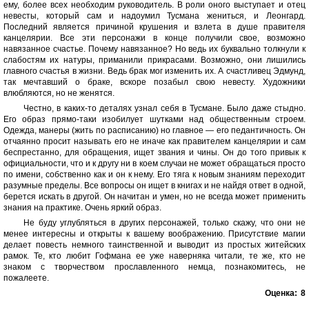
ему, более всех необходим руководитель. В роли оного выступает и отец
невесты, который сам и надоумил Тусмана жениться, и Леонгард.
Последний является причиной крушения и взлета в душе правителя
канцелярии. Все эти персонажи в конце получили свое, возможно
навязанное счастье. Почему навязанное? Но ведь их буквально толкнули к
слабостям их натуры, приманили прикрасами. Возможно, они лишились
главного счастья в жизни. Ведь брак мог изменить их. А счастливец Эдмунд,
так мечтавший о браке, вскоре позабыл свою невесту. Художники
влюбляются, но не женятся.
Честно, в каких-то деталях узнал себя в Тусмане. Было даже стыдно.
Его образ прямо-таки изобилует шутками над общественным строем.
Одежда, манеры (жить по расписанию) но главное — его педантичность. Он
отчаянно просит называть его не иначе как правителем канцелярии и сам
беспрестанно, для обращения, ищет звания и чины. Он до того привык к
официальности, что и к другу ни в коем случаи не может обращаться просто
по имени, собственно как и он к нему. Его тяга к новым знаниям переходит
разумные пределы. Все вопросы он ищет в книгах и не найдя ответ в одной,
берется искать в другой. Он начитан и умен, но не всегда может применить
знания на практике. Очень яркий образ.
Не буду углубляться в других персонажей, только скажу, что они не
менее интересны и открыты к вашему воображению. Присутствие магии
делает повесть немного таинственной и выводит из простых житейских
рамок. Те, кто любит Гофмана ее уже наверняка читали, те же, кто не
знаком с творчеством прославленного немца, познакомитесь, не
пожалеете.
Оценка:
8