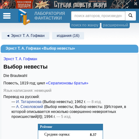
ЛАБОРАТОРИЯ
ФАНТАСТИКИ
поиск по жанру
расширенный
◄ Эрнст Т. А. Гофман
издания (16)
Эрнст Т. А. Гофман «Выбор невесты»
Эрнст Т. А. Гофман
Выбор невесты
Die Brautwahl
Повесть,
1819
год; цикл
«Серапионовы братья»
Язык написания: немецкий
Перевод на русский:
—
И. Татаринова
(Выбор невесты)
; 1962 г.
— 8 изд.
—
А. Соколовский
(Выбор невесты; Выбор невесты. [i]История, в
которой описывается несколько совершенно невероятных
происшествий[/i])
; 1994 г.
— 5 изд.
Рейтинг
Средняя оценка:
8.37