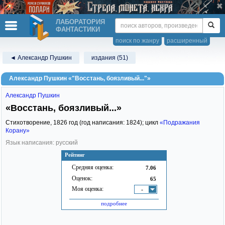
ЛАБОРАТОРИЯ
ФАНТАСТИКИ
поиск по жанру
расширенный
◄ Александр Пушкин
издания (51)
Александр Пушкин «"Восстань, боязливый..."»
Александр Пушкин
«Восстань, боязливый...»
Стихотворение,
1826
год (год написания: 1824); цикл
«Подражания
Корану»
Язык написания: русский
Рейтинг
Средняя оценка:
7.06
Оценок:
65
Моя оценка:
-
подробнее