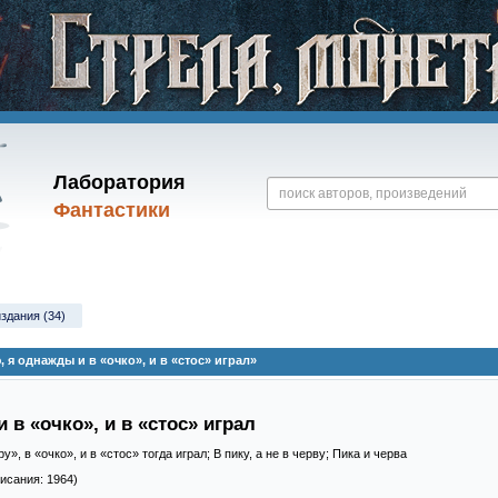
Лаборатория
Фантастики
издания (34)
я однажды и в «очко», и в «стос» играл»
в «очко», и в «стос» играл
», в «очко», и в «стос» тогда играл; В пику, а не в черву; Пика и черва
писания: 1964)