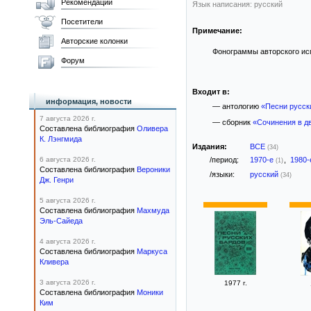
Рекомендации
Язык написания: русский
Посетители
Примечание:
Авторские колонки
Фонограммы авторского исп
Форум
Входит в:
информация, новости
— антологию
«Песни русски
7 августа 2026 г.
— сборник
«Сочинения в д
Составлена библиография
Оливера
К. Лэнгмида
Издания:
ВСЕ
(34)
6 августа 2026 г.
/период:
1970-е
,
1980
(1)
Составлена библиография
Вероники
/языки:
русский
(34)
Дж. Генри
5 августа 2026 г.
Составлена библиография
Махмуда
Эль-Сайеда
4 августа 2026 г.
Составлена библиография
Маркуса
Кливера
3 августа 2026 г.
1977 г.
Составлена библиография
Моники
Ким