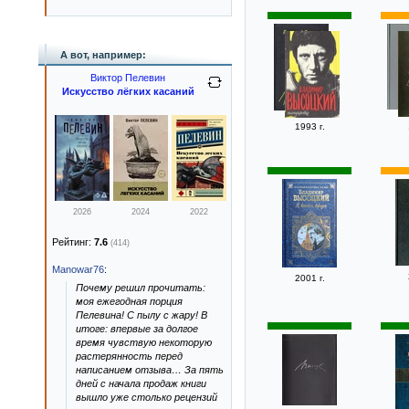
А вот, например:
Виктор Пелевин
Искусство лёгких касаний
1993 г.
2026
2024
2022
Рейтинг:
7.6
(414)
Manowar76
:
2001 г.
Почему решил прочитать:
моя ежегодная порция
Пелевина! С пылу с жару! В
итоге: впервые за долгое
время чувствую некоторую
растерянность перед
написанием отзыва… За пять
дней с начала продаж книги
вышло уже столько рецензий