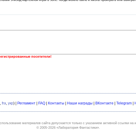
регистрированные посетители!
,
fra
,
укр
) |
Регламент
|
FAQ
|
Контакты
|
Наши награды
|
ВКонтакте
|
Telegram
|
спользование материалов сайта допускается только с указанием активной ссылки на и
© 2005-2026
«Лаборатория Фантастики»
.