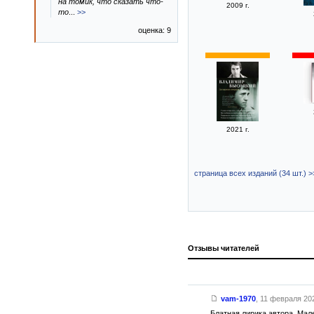
на томик, что сказать что-
2009 г.
то
...
>>
оценка: 9
2021 г.
страница всех изданий (34 шт.) >
Отзывы читателей
vam-1970
,
11 февраля 202
Блатная лирика автора. Мале