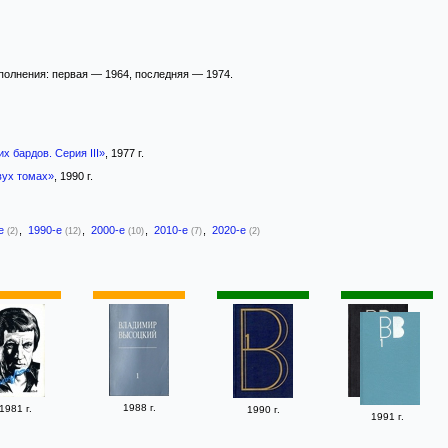
олнения: первая — 1964, последняя — 1974.
х бардов. Серия III»
, 1977 г.
вух томах»
, 1990 г.
-е
,
1990-е
,
2000-е
,
2010-е
,
2020-е
(2)
(12)
(10)
(7)
(2)
1988 г.
1981 г.
1990 г.
1991 г.