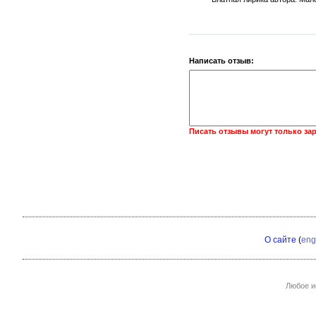
Написать отзыв:
Писать отзывы могут только за
О сайте
(
eng
Любое и