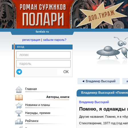
fantlab ru
регистрация
|
забыли пароль?
вход
OK
◄ Владимир Высоцкий
Главная
Владимир Высоцкий «Помню, 
Авторы, книги
Владимир Высоцкий
Новинки и планы
Помню, я однажды и 
Награды, премии
Другие названия: Помню, я в «буру
Рейтинги
Стихотворение,
1977
год (год на