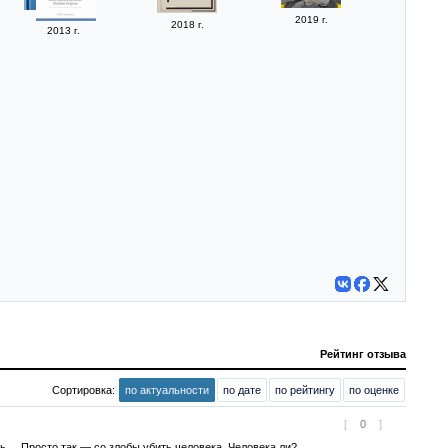
2019 г.
2018 г.
2013 г.
Рейтинг отзыва
Сортировка:
по актуальности
по дате
по рейтингу
по оценке
[
0
]
.... Просто так — со злобы убить человека. Человека ли?