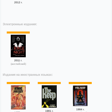
2012 г.
Электронные издания:
2011 г.
(английский)
Издания на иностранных языках:
1984 г.
1981 г.