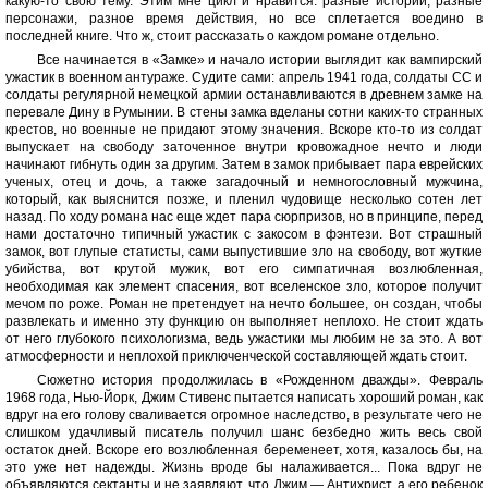
какую-то свою тему. Этим мне цикл и нравится: разные истории, разные
персонажи, разное время действия, но все сплетается воедино в
последней книге. Что ж, стоит рассказать о каждом романе отдельно.
Все начинается в «Замке» и начало истории выглядит как вампирский
ужастик в военном антураже. Судите сами: апрель 1941 года, солдаты СС и
солдаты регулярной немецкой армии останавливаются в древнем замке на
перевале Дину в Румынии. В стены замка вделаны сотни каких-то странных
крестов, но военные не придают этому значения. Вскоре кто-то из солдат
выпускает на свободу заточенное внутри кровожадное нечто и люди
начинают гибнуть один за другим. Затем в замок прибывает пара еврейских
ученых, отец и дочь, а также загадочный и немногословный мужчина,
который, как выяснится позже, и пленил чудовище несколько сотен лет
назад. По ходу романа нас еще ждет пара сюрпризов, но в принципе, перед
нами достаточно типичный ужастик с закосом в фэнтези. Вот страшный
замок, вот глупые статисты, сами выпустившие зло на свободу, вот жуткие
убийства, вот крутой мужик, вот его симпатичная возлюбленная,
необходимая как элемент спасения, вот вселенское зло, которое получит
мечом по роже. Роман не претендует на нечто большее, он создан, чтобы
развлекать и именно эту функцию он выполняет неплохо. Не стоит ждать
от него глубокого психологизма, ведь ужастики мы любим не за это. А вот
атмосферности и неплохой приключенческой составляющей ждать стоит.
Сюжетно история продолжилась в «Рожденном дважды». Февраль
1968 года, Нью-Йорк, Джим Стивенс пытается написать хороший роман, как
вдруг на его голову сваливается огромное наследство, в результате чего не
слишком удачливый писатель получил шанс безбедно жить весь свой
остаток дней. Вскоре его возлюбленная беременеет, хотя, казалось бы, на
это уже нет надежды. Жизнь вроде бы налаживается... Пока вдруг не
объявляются сектанты и не заявляют, что Джим — Антихрист, а его ребенок