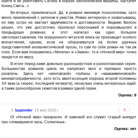
найти и не уничтожить Сатану в образе биологической машины, наступит
Конец Света...»
Во-вторых, приключаться. Да, в романе минимум психологизма, зато
много приключений с уклоном в ужастик. Роман интересен и захватывающ,
но ему остро не хватает вдумчивости и достоверности. Видимо Вилсон
решил, что уже достаточно прописал персонажей и поразмышлял в
предыдущих романах, и этот написал как одно большое
светопреставление. На искушенного читателя книга не произведет особого
впечатления, однако, если не оборачиваться на более удачных
представителей апокалиптической прозы, то сам по себе роман не так уж
плох. Если вам понравились «Могила» и «Замок», то и «Ночной мир» точно
придется по вкусу.
В итоге перед нами довольно разношерстная и разноплановая серия.
Большинство романов цикла не напрягает мозг и призвано просто
развлечь. Здесь нет «кинговской» глубины и «маккаммоновской»
кинематографичности, зато есть квинтэссенция хоррора второй половины
ХХ века (а скорее, последней четверти), несколько очень интересных идей,
а также разнообразие сюжетов в рамках одной серии.
Оценка:
8
[
-1
]
laapooder
,
15 мая 2020 г.
О! «Ночной мир» прекрасен. И завязкой его служит старый анекдот
про сломавшиеся часы. Солнечные...
Оценка:
нет