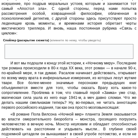
искушение, про подрыв моральных устоев, которым и занимается тот
самый «Апостол зла». С одной стороны, перед нами попытка
рассмотрения особой, извращенной философии, облаченная в
психологический детектив, с другой стороны здесь присутствуют просто
леденящие кровь моменты, и временами история обретает черты
мистического триллера. И вновь, наша постоянная рубрика «Связь с
циклом»:
Спойлер (раскрытие сюжета)
(кликните по нему, чтобы увидеть)
Апостол зла — это Расалом, который успешно выжил после смерти в
«Замке», а затем родился в «Рожденном дважды» и вырос.
И вот мы подошли к концу этой истории, к «Ночному миру». Последние
три романа происходили в 80-х года ХХ века, этот роман — в начале 90-х,
по-крайней мере, я так думаю. Расалом начинает действовать, открывает
по всему миру врата в инфернальные измерения, из которых лезут жуткие
твари. Все более-менее значимые персонажи предыдущих книг
объединяются вместе для того, чтобы оказать Врагу хоть какое-то
сопротивление. Проблема в том, что главный герой «Замка» уже стар,
магическая сила ушла из него еще 1941-м, а меч давно сломан. Что же
делать нашим смельчакам теперь? Ну, во-первых, не читать аннотацию
первого российского издания, так как она просто мозговыносящая:
«В романе Пола Вилсона «Ночной мир» планета Земля оказывается
во власти омерзительного биоробота – монстра, грозящего погрузить
человечество в вечную ночь. Монстр неуязвим и обладает способностью
действовать на расстоянии и угадывать мысли... В глубине своей
подземной цитадели он вынашивает в своей утробе потомство, и если не