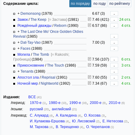
Содержание цикла:
по порядку
по году
по рейтингу
+
Demonsong
(1979)
6.67 (3)
-
Замок
/
The Keep
[= Застава]
(1981)
7.46 (421)
24 отз.
-
Рождённый дважды
/
Reborn
(1990)
6.57 (86)
4 отз.
-
+
The Last One Mo' Once Golden Oldies
Revival
(1985)
-
+
Dat-Tay-Vao
(1987)
7.00 (3)
-
+
Faces
(1988)
-
Могила
/
The Tomb
[= Rakoshi;
Гробница]
(1984)
7.56 (107)
6 отз.
-
Прикосновение
/
The Touch
(1986)
7.59 (59)
3 отз.
-
+
Tenants
(1988)
-
Апостол зла
/
Reprisal
(1991)
7.60 (55)
2 отз.
-
Ночной мир
/
Nightworld
(1992)
7.34 (67)
4 отз.
-
Издания:
ВСЕ
(41)
/период:
1970-е
,
1980-е
,
1990-е
,
2000-е
,
2010-е
(1)
(10)
(16)
(8)
(6)
/языки:
русский
,
английский
(20)
(21)
/перевод:
С. Алукард
,
А. Каледина
,
О. Косова
,
(4)
(4)
(3)
И. Кулакова-Ершова
,
Ю. Лисовский
,
Е. Нетесова
,
(4)
(2)
(2)
М. Тархова
,
В. Терещенко
,
О. Черепанов
(4)
(4)
(1)