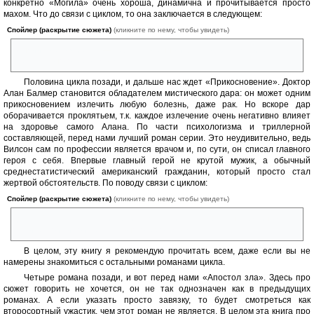
конкретно «Могила» очень хороша, динамична и прочитывается просто
махом. Что до связи с циклом, то она заключается в следующем:
Спойлер (раскрытие сюжета)
(кликните по нему, чтобы увидеть)
Индийские ожерелья — переплавленный эфес второго магического
меча главного героя «Замка».
Половина цикла позади, и дальше нас ждет «Прикосновение». Доктор
Алан Балмер становится обладателем мистического дара: он может одним
прикосновением излечить любую болезнь, даже рак. Но вскоре дар
оборачивается проклятьем, т.к. каждое излечение очень негативно влияет
на здоровье самого Алана. По части психологизма и триллерной
составляющей, перед нами лучший роман серии. Это неудивительно, ведь
Вилсон сам по профессии является врачом и, по сути, он списал главного
героя с себя. Впервые главный герой не крутой мужик, а обычный
среднестатистический американский гражданин, который просто стал
жертвой обстоятельств. По поводу связи с циклом:
Спойлер (раскрытие сюжета)
(кликните по нему, чтобы увидеть)
Дат-тай-вао, та самая излечивающая сила, является не чем иным, как
магической силой меча главного героя «Замка».
В целом, эту книгу я рекомендую прочитать всем, даже если вы не
намерены знакомиться с остальными романами цикла.
Четыре романа позади, и вот перед нами «Апостол зла». Здесь про
сюжет говорить не хочется, он не так однозначен как в предыдущих
романах. А если указать просто завязку, то будет смотреться как
второсортный ужастик, чем этот роман не является. В целом эта книга про