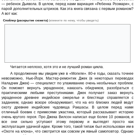
— ребенок Дьявола. В целом, перед нами вариация «Ребенка Розмари», с
парой дополнительных штрихов. Как эта книга связана с первым романом?
А вот как:
Спойлер (раскрытие сюжета)
(кликните по нему, чтобы увидеть)
Главгад первой книги Расалом в конце «Замка» не совсем умер, его
дух начал искать себе новое тело. Вскоре тело было найдено: в
Америке создали первого человеческого клона, которого назвали
Джим Стивенс. А т.к. у клона нет души, то в него смог вселиться
Расалом, но влиять на действия носителя он не мог, так что просто
наблюдал. Однако вскоре он смог переселиться в сына Джима, а
точнее он сам и стал этим сыном.
Читается неплохо, хотя это и не лучший роман цикла.
А продолжение мы увидим уже в «Могиле». 80-е годы, сказать точнее
невозможно, Нью-Йорк. Мастер-ремонтик Джек (в некоторых переводах
Наладчик Джек) — специалист по улаживанию очень необычных проблем.
Он поможет вернуть украденное, наказать обидчиков, разобраться с
практическими любыми преступниками. Джек получает заказ вернуть
украденное древнее индийское ожерелье и блестяще справляется с
заданием, однако вскоре обнаруживает, что на его близких людей ведут
охоту древние индийские чудовища Ракшасы. В целом перед нами
отличный боевик с примесями ужастика, который рассказывает историю
очень крутого героя. Про Джека Вилсон написал еще более 10 романов, и
все они сильно уступают этому первому и выглядят просто как
эксплуатация удачной идеи. Кроме того, такой типаж был использован им в
«Охоте на клона», что смотрится как совсем уж явный самоповтор. Однако