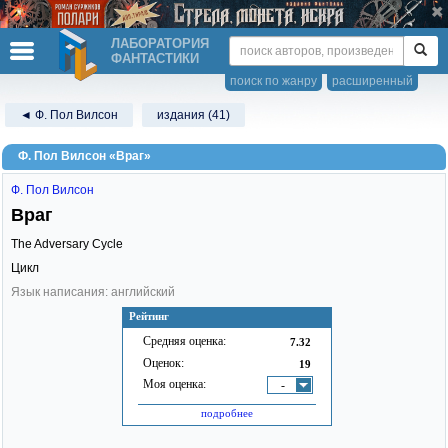
ЛАБОРАТОРИЯ
ФАНТАСТИКИ
поиск по жанру
расширенный
◄ Ф. Пол Вилсон
издания (41)
Ф. Пол Вилсон «Враг»
Ф. Пол Вилсон
Враг
The Adversary Cycle
Цикл
Язык написания: английский
Рейтинг
Средняя оценка:
7.32
Оценок:
19
Моя оценка:
-
подробнее