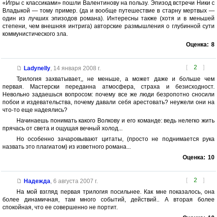
«Игры с классиками» пошли Валентинову на пользу. Эпизод встречи Ники с
Владыкой — тому пример. (да и вообще путешествие в старну мертвых —
один из лучших эпизодов романа). Интересны также (хотя и в меньшей
степени, чем внешняя интрига) авторские размышления о глубинной сути
коммунистического зла.
Оценка:
8
[
2
]
Ladynelly
,
14 января 2008 г.
Трилогия захватывает,, не меньше, а может даже и больше чем
первая. Мастерски переданна атмосфера, страха и безисходност.
Невольно задаешься вопросом: почему все же люди безропотно сносили
побои и издевательства, почему давали себя арестовать? неужели они на
что-то еще надеялись?
Начинаешь понимать какого Волкову и его команде: ведь нелегко жить
прячась от света и ощущая вечный холод...
Но особенно зачаровывают цитаты, (просто не поднимается рука
назвать это плагиатом) из изветного романа...
Оценка:
10
[
2
]
Надежда
,
6 августа 2007 г.
На мой взгляд первая трилогия посильнее. Как мне показалось, она
более динамичная, там много событий, действий.. А вторая более
спокойная, что ее совершенно не портит.