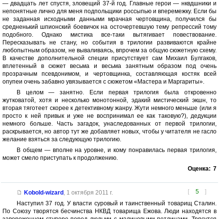
— двадцать лет спустя, зловещий 37-й год. Главные герои — нквдшники и
непонятные лично для меня подпольщики россыпью и вперемежку. Если бы
не заданная исходными данными мрачная чертовщина, получился бы
средненький шпионский боевичок на осточертевшую тему репрессий тому
подобного. Однако мистика все-таки вытягивает повествование.
Пересказывать не стану, но события в трилогии развиваются крайне
любопытным образом, не вываливаясь, впрочем за общую сюжетную схему.
В качестве дополнительной специи присутствует сам Михаил Булгаков,
вплетенный в сюжет весьма и весьма занятным образом под очень
прозрачным псевдонимом, и чертовщинка, составляющая костяк всей
опупеи очень забавно увязывается с сюжетом «Мастера и Маргариты».
В целом — занятно. Если первая трилогия была откровенно
жутковатой, хотя и несколько монотонной, эдакий мистический экшн, то
вторая тяготеет скорее к детективному жанру. Жути немного меньше (или я
просто к ней привык и уже не воспринимал ее как таковую?), дедукции
немного больше. Часть загадок, унаследованных от первой трилогии,
раскрывается, но автор тут же добавляет новых, чтобы у читателя не гасло
желание взяться за следующую трилогию.
В общем — вполне на уровне, и кому понравилась первая трилогия,
может смело приступать к продолжению.
Оценка:
7
[
5
]
Kobold-wizard
,
1 октября 2011 г.
Наступил 37 год. У власти суровый и таинственный товарищ Сталин.
По Союзу творятся бесчинства НКВД товарища Ежова. Люди находятся в