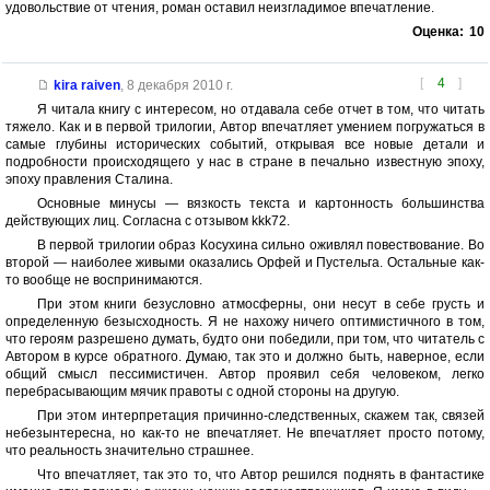
удовольствие от чтения, роман оставил неизгладимое впечатление.
Оценка:
10
[
4
]
kira raiven
,
8 декабря 2010 г.
Я читала книгу с интересом, но отдавала себе отчет в том, что читать
тяжело. Как и в первой трилогии, Автор впечатляет умением погружаться в
самые глубины исторических событий, открывая все новые детали и
подробности происходящего у нас в стране в печально известную эпоху,
эпоху правления Сталина.
Основные минусы — вязкость текста и картонность большинства
действующих лиц. Согласна с отзывом kkk72.
В первой трилогии образ Косухина сильно оживлял повествование. Во
второй — наиболее живыми оказались Орфей и Пустельга. Остальные как-
то вообще не воспринимаются.
При этом книги безусловно атмосферны, они несут в себе грусть и
определенную безысходность. Я не нахожу ничего оптимистичного в том,
что героям разрешено думать, будто они победили, при том, что читатель с
Автором в курсе обратного. Думаю, так это и должно быть, наверное, если
общий смысл пессимистичен. Автор проявил себя человеком, легко
перебрасывающим мячик правоты с одной стороны на другую.
При этом интерпретация причинно-следственных, скажем так, связей
небезынтересна, но как-то не впечатляет. Не впечатляет просто потому,
что реальность значительно страшнее.
Что впечатляет, так это то, что Автор решился поднять в фантастике