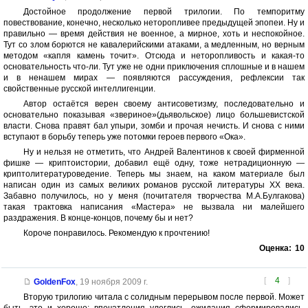
Достойное продолжение первой трилогии. По темпоритму
повествование, конечно, несколько неторопливее предыдущей эпопеи. Ну и
правильно — время действия не военное, а мирное, хоть и неспокойное.
Тут со злом борются не кавалерийскими атаками, а медленным, но верным
методом «капля камень точит». Отсюда и неторопливость и какая-то
основательность что-ли. Тут уже не одни приключения сплошные и в нашем
и в ненашем мирах — появляются рассуждения, рефлексии так
свойственные русской интеллигенции.
Автор остаётся верен своему антисоветизму, последовательно и
основательно показывая «звериное»(дьявольское) лицо большевистской
власти. Снова правят бал упыри, зомби и прочая нечисть. И снова с ними
вступают в борьбу теперь уже потомки героев первого «Ока».
Ну и нельзя не отметить, что Андрей Валентинов к своей фирменной
фишке — криптоистории, добавил ещё одну, тоже нетрадиционную —
криптолитературоведение. Теперь мы знаем, на каком материале был
написан один из самых великих романов русской литературы ХХ века.
Забавно получилось, но у меня (почитателя творчества М.А.Булгакова)
такая трактовка написания «Мастера» не вызвала ни малейшего
раздражения. В конце-концов, почему бы и нет?
Короче понравилось. Рекомендую к прочтению!
Оценка:
10
[
4
]
GoldenFox
,
19 ноября 2009 г.
Вторую трилогию читала с солидным перерывом после первой. Может