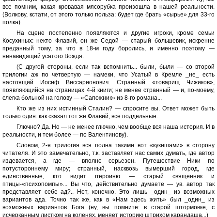
все помним, какая кровавая мясорубка произошла в нашей реальности.
(Волкову, кстати, от этого только польза: будет где брать «сырье» для 33-го
полка).
На сцене постепенно появляются и другие игроки, кроме семьи
Косухиных: некто Флавий, он же Седой — старый большевик, искренне
преданный тому, за что в 18-м году боролись, и именно поэтому —
ненавидящий усатого Вождя.
(С другой стороны, если так вспомнить... были, были — со второй
трилогии аж по четвертую — намеки, что Усатый в Кремле _не_ есть
настоящий Иосиф Виссарионович. Странный «товарищ Чижиков»,
появляющийся на страницах 4-й книги; не менее странный — и, по-моему,
слегка больной на голову — «Сапожник» из 8-го романа...
Кто же из них истинный Сталин? — спросите вы. Ответ может быть
только один: как сказал тот же Флавий, все поддельные.
Глючно? Да. Но — не менее глючно, чем вообще вся наша история. И в
реальности, и тем более — по Валентинову).
Словом, 2-я трилогия вся полна такими вот «кукишами» в сторону
читателя. И это замечательно, т.к. заставляет нас самих думать, где автор
издевается, а где — вполне серьезен. Путешествие Ники по
потустороннему миру; странный, насквозь вымерший город, где
единственные, кто видит ггероиню — старый священник и
птицы-«психопомпы»... Вы что, действительно думаете — ув. автор так
представляет себе ад?.. Нет, конечно. Это лишь _один_ из возможных
вариантов ада. Точно так же, как в «Нам здесь жить» был _один_ из
возможных вариантов Бога (ну, вы помните: в старой штормовке, с
исчерканным листком на коленях, меняет историю штрихом карандаша...)