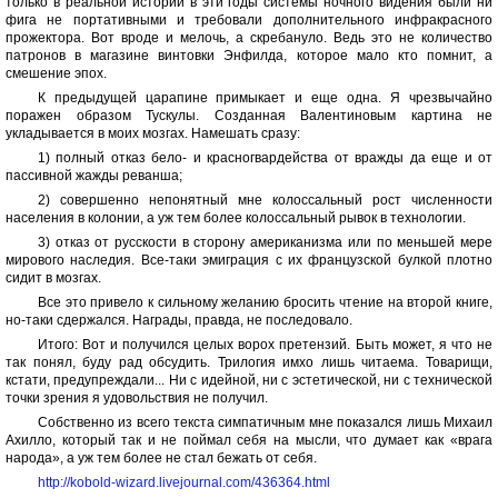
только в реальной истории в эти годы системы ночного видения были ни
фига не портативными и требовали дополнительного инфракрасного
прожектора. Вот вроде и мелочь, а скребануло. Ведь это не количество
патронов в магазине винтовки Энфилда, которое мало кто помнит, а
смешение эпох.
К предыдущей царапине примыкает и еще одна. Я чрезвычайно
поражен образом Тускулы. Созданная Валентиновым картина не
укладывается в моих мозгах. Намешать сразу:
1) полный отказ бело- и красногвардейства от вражды да еще и от
пассивной жажды реванша;
2) совершенно непонятный мне колоссальный рост численности
населения в колонии, а уж тем более колоссальный рывок в технологии.
3) отказ от русскости в сторону американизма или по меньшей мере
мирового наследия. Все-таки эмиграция с их французской булкой плотно
сидит в мозгах.
Все это привело к сильному желанию бросить чтение на второй книге,
но-таки сдержался. Награды, правда, не последовало.
Итого: Вот и получился целых ворох претензий. Быть может, я что не
так понял, буду рад обсудить. Трилогия имхо лишь читаема. Товарищи,
кстати, предупреждали... Ни с идейной, ни с эстетической, ни с технической
точки зрения я удовольствия не получил.
Собственно из всего текста симпатичным мне показался лишь Михаил
Ахилло, который так и не поймал себя на мысли, что думает как «врага
народа», а уж тем более не стал бежать от себя.
http://kobold-wizard.livejournal.com/436364.html