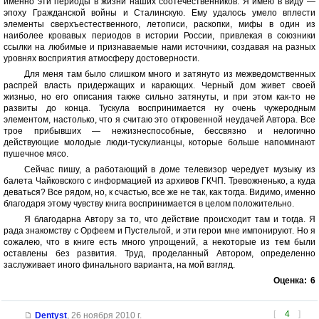
именно эти периоды в жизни наших соотечественников. Я имею в виду —
эпоху Гражданской войны и Сталинскую. Ему удалось умело вплести
элементы сверхъестественного, летописи, раскопки, мифы в один из
наиболее кровавых периодов в истории России, привлекая в союзники
ссылки на любимые и признаваемые нами источники, создавая на разных
уровнях восприятия атмосферу достоверности.
Для меня там было слишком много и затянуто из межведомственных
распрей власть придержащих и карающих. Черный дом живет своей
жизнью, но его описания также сильно затянуты, и при этом как-то не
развиты до конца. Тускула воспринимается ну очень чужеродным
элементом, настолько, что я считаю это откровенной неудачей Автора. Все
трое прибывших — нежизнеспособные, бессвязно и нелогично
действующие молодые люди-тускулианцы, которые больше напоминают
пушечное мясо.
Сейчас пишу, а работающий в доме телевизор чередует музыку из
балета Чайковского с информацией из архивов ГКЧП. Тревожненько, а куда
деваться? Все рядом, но, к счастью, все же не так, как тогда. Видимо, именно
благодаря этому чувству книга воспринимается в целом положительно.
Я благодарна Автору за то, что действие происходит там и тогда. Я
рада знакомству с Орфеем и Пустельгой, и эти герои мне импонируют. Но я
сожалею, что в книге есть много упрощений, а некоторые из тем были
оставлены без развития. Труд, проделанный Автором, определенно
заслуживает иного финального варианта, на мой взгляд.
Оценка:
6
[
4
]
Dentyst
,
26 ноября 2010 г.