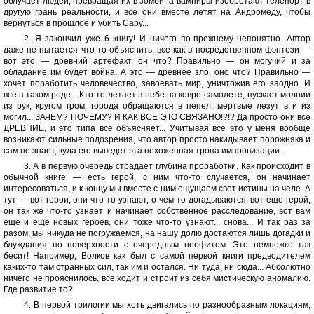
облучает людей, превращая их в зомби, а вампиры изобретают телепорт в
другую грань реальности, и все они вместе летят на Андромеду, чтобы
вернуться в прошлое и убить Сару...
2. Я закончил уже 6 книгу! И ничего по-прежнему непонятно. Автор
даже не пытается что-то объяснить, все как в посредственном фэнтези —
вот это — древний артефакт, он что? Правильно — он могучий и за
обладание им будет война. А это — древнее зло, оно что? Правильно —
хочет поработить человечество, завоевать мир, уничтожив его заодно. И
все в таком роде... Кто-то летает в небе на ковре-самолете, пускает молнии
из рук, кругом гром, города обращаются в пепел, мертвые лезут в и из
могил... ЗАЧЕМ? ПОЧЕМУ? И КАК ВСЕ ЭТО СВЯЗАНО!?!? Да просто они все
ДРЕВНИЕ, и это типа все объясняет... Учитывая все это у меня вообще
возникают сильные подозрения, что автор просто накидывает порожняка и
сам не знает, куда его выведет эта нехоженная тропа импровизации.
3. А в первую очередь страдает глубина проработки. Как происходит в
обычной книге — есть герой, с ним что-то случается, он начинает
интересоваться, и к концу мы вместе с ним ощущаем свет истины на челе. А
тут — вот герои, они что-то узнают, о чем-то догадываются, вот еще герой,
он так же что-то узнает и начинает собственное расследование, вот вам
еще и еще новых героев, они тоже что-то узнают... снова... И так раз за
разом, мы никуда не погружаемся, на нашу долю достаются лишь догадки и
блуждания по поверхности с очередным неофитом. Это немножко так
бесит! Например, Волков как был с самой первой книги предводителем
каких-то там странных сил, так им и остался. Ни туда, ни сюда... Абсолютно
ничего не прояснилось, все ходит и строит из себя мистическую аномалию.
Где развитие то?
4. В первой трилогии мы хоть двигались по разнообразным локациям,