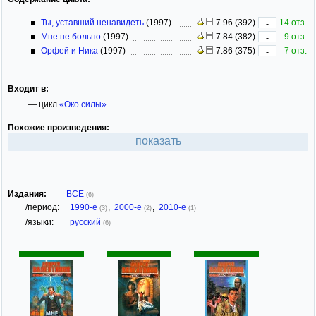
Ты, уставший ненавидеть
(1997)
7.96 (392)
14 отз.
-
Мне не больно
(1997)
7.84 (382)
9 отз.
-
Орфей и Ника
(1997)
7.86 (375)
7 отз.
-
Входит в:
— цикл
«Око силы»
Похожие произведения:
показать
Издания:
ВСЕ
(6)
/период:
1990-е
,
2000-е
,
2010-е
(3)
(2)
(1)
/языки:
русский
(6)