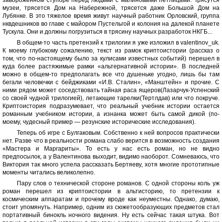
завороженном ступоре перед людьми с малиновыми петлицами. Трясутся
музеи, трясется Дом на Набережной, трясется даже Большой Дом на
Лубянке. В это тяжелое время живут научный работник Орловский, группа
нквдешников во главе с майором Пустельгой и колония на далекой планете
Тускула. Они и должны погрузиться в трясину научных разработок НКГБ...
В общем-то часть претензий к трилогии я уже изложил в valentinov_uk.
К моему глубокому сожалению, текст из рамок криптоистории (рассказ о
том, что по-настоящему было за кулисами известных событий) перешел в
куда более растяжимые рамки «альтернативной истории». В последней
можно в общем-то предполагать все что душеньке угодно, лишь бы там
бегали человечки с бейджиками «И.В. Сталин», «Манштейн» и прочие. С
ними рядом может соседствовать тайная раса ящеров(Лазарчук-Успенский
со своей чудной трилогией), летающие тарелки(Тертлдав) или что покруче.
Криптоистория подразумевает, что реальный учебник истории остается
романным учебником истории, а изнанка может быть самой дикой (по-
моему, чудесный пример — резунские исторические исследования).
Теперь об игре с Булгаковым. Собственно к ней вопросов практически
нет. Разве что в реальности романа слабо верится в возможность создания
«Мастера и Маргариты». То есть у нас есть роман, но не видно
предпосылок, а у Валентинова выходит, видимо наоборот. Сомневаюсь, что
Виктория так много успела рассказать Бертяеву, хотя многие прототипные
моменты читались великолепно.
Пару слов о технической стороне романов. С одной стороны коль уж
роман перешел из криптоистории в альтисторию, то претензии к
космическим аппаратам и прочему вроде как неуместны. Однако, думаю,
стоит упомянуть. Например, одним из сюжетообразующих предметов стал
портативный бинокль ночного видения. Ну есть сейчас такая штука. Вот