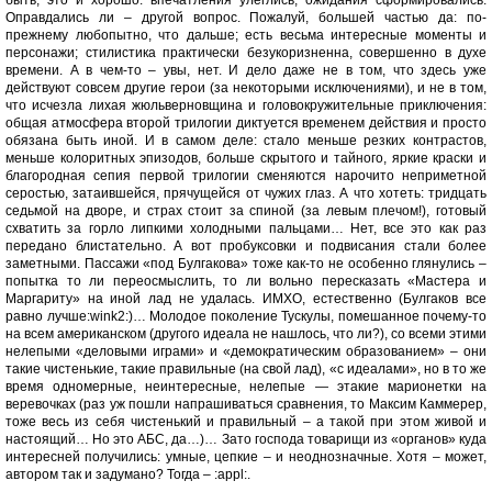
быть, это и хорошо: впечатления улеглись, ожидания сформировались.
Оправдались ли – другой вопрос. Пожалуй, большей частью да: по-
прежнему любопытно, что дальше; есть весьма интересные моменты и
персонажи; стилистика практически безукоризненна, совершенно в духе
времени. А в чем-то – увы, нет. И дело даже не в том, что здесь уже
действуют совсем другие герои (за некоторыми исключениями), и не в том,
что исчезла лихая жюльверновщина и головокружительные приключения:
общая атмосфера второй трилогии диктуется временем действия и просто
обязана быть иной. И в самом деле: стало меньше резких контрастов,
меньше колоритных эпизодов, больше скрытого и тайного, яркие краски и
благородная сепия первой трилогии сменяются нарочито неприметной
серостью, затаившейся, прячущейся от чужих глаз. А что хотеть: тридцать
седьмой на дворе, и страх стоит за спиной (за левым плечом!), готовый
схватить за горло липкими холодными пальцами… Нет, все это как раз
передано блистательно. А вот пробуксовки и подвисания стали более
заметными. Пассажи «под Булгакова» тоже как-то не особенно глянулись –
попытка то ли переосмыслить, то ли вольно пересказать «Мастера и
Маргариту» на иной лад не удалась. ИМХО, естественно (Булгаков все
равно лучше:wink2:)… Молодое поколение Тускулы, помешанное почему-то
на всем американском (другого идеала не нашлось, что ли?), со всеми этими
нелепыми «деловыми играми» и «демократическим образованием» – они
такие чистенькие, такие правильные (на свой лад), «с идеалами», но в то же
время одномерные, неинтересные, нелепые — этакие марионетки на
веревочках (раз уж пошли напрашиваться сравнения, то Максим Каммерер,
тоже весь из себя чистенький и правильный – а такой при этом живой и
настоящий… Но это АБС, да…)… Зато господа товарищи из «органов» куда
интересней получились: умные, цепкие – и неоднозначные. Хотя – может,
автором так и задумано? Тогда – :appl:.