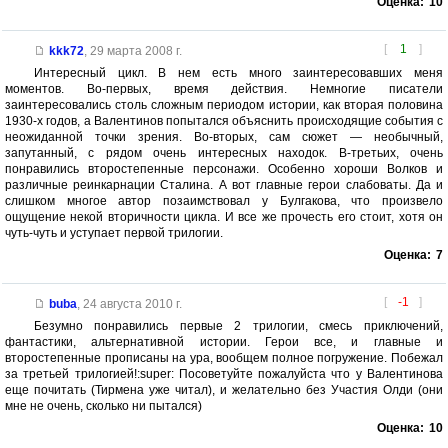
Оценка:
10
[
1
]
kkk72
,
29 марта 2008 г.
Интересный цикл. В нем есть много заинтересовавших меня
моментов. Во-первых, время действия. Немногие писатели
заинтересовались столь сложным периодом истории, как вторая половина
1930-х годов, а Валентинов попытался объяснить происходящие события с
неожиданной точки зрения. Во-вторых, сам сюжет — необычный,
запутанный, с рядом очень интересных находок. В-третьих, очень
понравились второстепенные персонажи. Особенно хороши Волков и
различные реинкарнации Сталина. А вот главные герои слабоваты. Да и
слишком многое автор позаимствовал у Булгакова, что произвело
ощущение некой вторичности цикла. И все же прочесть его стоит, хотя он
чуть-чуть и уступает первой трилогии.
Оценка:
7
[
-1
]
buba
,
24 августа 2010 г.
Безумно понравились первые 2 трилогии, смесь приключений,
фантастики, альтернативной истории. Герои все, и главные и
второстепенные прописаны на ура, вообщем полное погружение. Побежал
за третьей трилогией!:super: Посоветуйте пожалуйста что у Валентинова
еще почитать (Тирмена уже читал), и желательно без Участия Олди (они
мне не очень, сколько ни пытался)
Оценка:
10