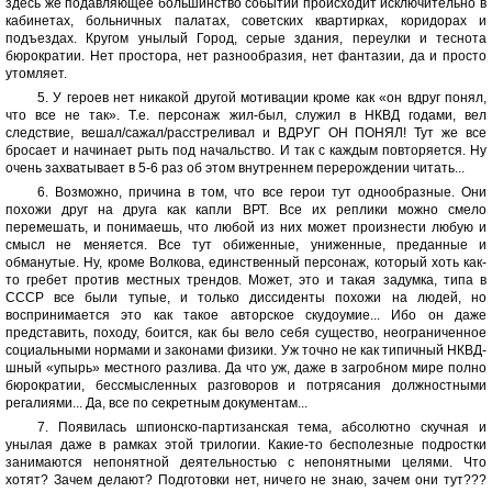
здесь же подавляющее большинство событий происходит исключительно в
кабинетах, больничных палатах, советских квартирках, коридорах и
подъездах. Кругом унылый Город, серые здания, переулки и теснота
бюрократии. Нет простора, нет разнообразия, нет фантазии, да и просто
утомляет.
5. У героев нет никакой другой мотивации кроме как «он вдруг понял,
что все не так». Т.е. персонаж жил-был, служил в НКВД годами, вел
следствие, вешал/сажал/расстреливал и ВДРУГ ОН ПОНЯЛ! Тут же все
бросает и начинает рыть под начальство. И так с каждым повторяется. Ну
очень захватывает в 5-6 раз об этом внутреннем перерождении читать...
6. Возможно, причина в том, что все герои тут однообразные. Они
похожи друг на друга как капли ВРТ. Все их реплики можно смело
перемешать, и понимаешь, что любой из них может произнести любую и
смысл не меняется. Все тут обиженные, униженные, преданные и
обманутые. Ну, кроме Волкова, единственный персонаж, который хоть как-
то гребет против местных трендов. Может, это и такая задумка, типа в
СССР все были тупые, и только диссиденты похожи на людей, но
воспринимается это как такое авторское скудоумие... Ибо он даже
представить, походу, боится, как бы вело себя существо, неограниченное
социальными нормами и законами физики. Уж точно не как типичный НКВД-
шный «упырь» местного разлива. Да что уж, даже в загробном мире полно
бюрократии, бессмысленных разговоров и потрясания должностными
регалиями... Да, все по секретным документам...
7. Появилась шпионско-партизанская тема, абсолютно скучная и
унылая даже в рамках этой трилогии. Какие-то бесполезные подростки
занимаются непонятной деятельностью с непонятными целями. Что
хотят? Зачем делают? Подготовки нет, ничего не знаю, зачем они тут???