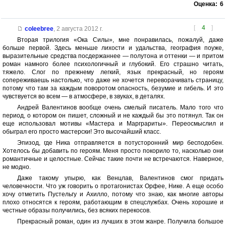
Оценка:
6
[
4
]
coleebree
,
2 августа 2012 г.
Вторая трилогия «Ока Силы», мне понравилась, пожалуй, даже
больше первой. Здесь меньше лихости и удальства, география поуже,
выразительные средства посдержаннее — полутона и оттенки — и притом
роман намного более психологичный и глубокий. Его страшно читать,
тяжело. Слог по прежнему легкий, язык прекрасный, но героям
сопереживаешь настолько, что даже не хочется переворачивать страницу,
потому что там за каждым поворотом опасность, безумие и гибель. И это
чувствуется во всем — в атмосфере, в звуках, в деталях.
Андрей Валентинов вообще очень смелый писатель. Мало того что
период, о котором он пишет, сложный и не каждый бы это потянул. Так он
еще использовал мотивы «Мастера и Марграриты». Переосмыслил и
обыграл его просто мастерски! Это высочайший класс.
Эпизод, где Ника отправляется в потусторонний мир бесподобен.
Хотелось бы добавить по героям. Меня просто покорило то, насколько они
романтичные и целостные. Сейчас такие почти не встречаются. Наверное,
не модно.
Даже такому упырю, как Венцлав, Валентинов смог придать
человечности. Что уж говорить о протагонистах Орфее, Нике. А еще особо
хочу отметить Пустельгу и Ахилло, потому что знаю, как многие авторы
плохо относятся к героям, работающим в спецслужбах. Очень хорошие и
честные образы получились, без всяких перекосов.
Прекрасный роман, один из лучших в этом жанре. Получила большое