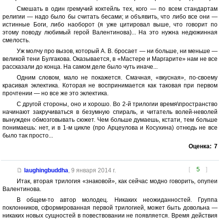
Смешать в один гремучий коктейль тех, кого — по всем стандартам
религии — надо было бы считать бесами; и объявить, что либо все они —
истинные Боги, либо наоборот (я уже цитировал выше, что говорит по
этому поводу любимый герой Валентинова)... На это нужна недюжинная
смелость.
Уж молчу про вызов, который А. В. бросает — ни больше, ни меньше —
великой тени Булгакова. Оказывается, в «Мастере и Маргарите» нам не все
рассказали до конца. На самом деле было чуть иначе...
Одним словом, мало не покажется. Смачная, «вкусная», по-своему
красивая эклектика. Которая не воспринимается как таковая при первом
прочтении — но все же это эклектика.
С другой стороны, оно и хорошо. Во 2-й трилогии время\пространство
начинают закручиваться в безумную спираль, и читатель волей-неволей
вынужден обмозговывать сюжет. Чем больше думаешь, кстати, тем больше
понимаешь: нет, и в 1-м цикле (про Арцеулова и Косухина) отнюдь не все
было так просто...
Оценка:
7
[
5
]
laughingbuddha
,
9 января 2014 г.
Итак, вторая трилогия «знаковой», как сейчас модно говорить, опупеи
Валентинова.
В общем-то автор молодец. Никаких неожиданностей. Группа
поклонников, сформированная первой трилогией, может быть довольна —
никаких новых сущностей в повествовании не появляется. Время действия