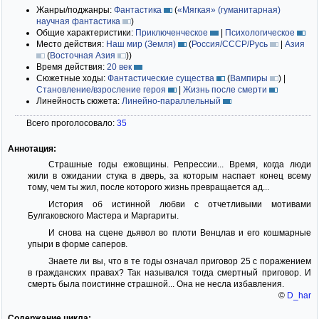
Жанры/поджанры:
Фантастика
(
«Мягкая» (гуманитарная)
научная фантастика
)
Общие характеристики:
Приключенческое
|
Психологическое
Место действия:
Наш мир (Земля)
(
Россия/СССР/Русь
|
Азия
(
Восточная Азия
)
)
Время действия:
20 век
Сюжетные ходы:
Фантастические существа
(
Вампиры
)
|
Становление/взросление героя
|
Жизнь после смерти
Линейность сюжета:
Линейно-параллельный
Всего проголосовало:
35
Аннотация:
Страшные годы ежовщины. Репрессии... Время, когда люди
жили в ожидании стука в дверь, за которым наспает конец всему
тому, чем ты жил, после которого жизнь превращается ад...
История об истинной любви с отчетливыми мотивами
Булгаковского Мастера и Маргариты.
И снова на сцене дьявол во плоти Венцлав и его кошмарные
упыри в форме саперов.
Знаете ли вы, что в те годы означал приговор 25 с поражением
в гражданских правах? Так назывался тогда смертный приговор. И
смерть была поистинне страшной... Она не несла избавления.
©
D_har
Содержание цикла: