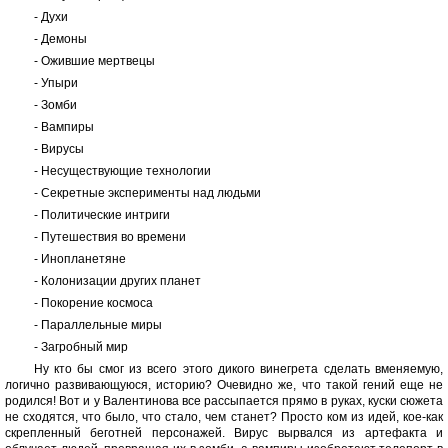
- Духи
- Демоны
- Ожившие мертвецы
- Упыри
- Зомби
- Вампиры
- Вирусы
- Несуществующие технологии
- Секретные эксперименты над людьми
- Политические интриги
- Путешествия во времени
- Инопланетяне
- Колонизации других планет
- Покорение космоса
- Параллельные миры
- Загробный мир
Ну кто бы смог из всего этого дикого винегрета сделать вменяемую,
логично развивающуюся, историю? Очевидно же, что такой гений еще не
родился! Вот и у Валентинова все рассыпается прямо в руках, куски сюжета
не сходятся, что было, что стало, чем станет? Просто ком из идей, кое-как
скрепленный беготней персонажей. Вирус вырвался из артефакта и