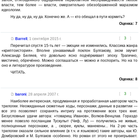
запоя, отягощенного ощущением первобытной несправедливости любой
власти, тем более — власти, омерзительно обезображенной маразмом
идеологии.
Ну да, ну да, ну да. Конечно же. А — кто обещал в пути кормить?
Оценка:
7
[
3
]
Barrell
,
1 сентября 2015 г.
Перечитал спустя 15-ть лет — эмоции не изменились. Классика жанра
«криптоистория». Вполне узнаваемый поклон Булгакову, эхом звучит
Александр Беляев, что довольно ясно подчёркивает эпоху. Трагично,
мистично, обречённо. Можно соглашаться — можно и поспорить. Но на то
оно и литературое произведение.
ЧИТАТЬ.
Оценка:
8
[
3
]
baroni
,
28 апреля 2007 г.
Наиболее интересная, продуманная и проработанная ьавтором часть
трилогии. Неожиданные сюжетные ходы, персонажи, данные в развитии —
все это позволяет сохранять интригу на протяжении всех трех книг.
Безусловные удачи автора: «товарищ Иванов», Волков-Венцлав. Гораздо
менее повезло посланцам Тускулыт (Чиф, Лу) — получились не живые,
полноценные персонажи, а , скорее, куклы, манекены... На 2-ую часть
трилогии оказали сильное влияние (в т.ч. и языковое) такие авторы, как Ю.
Домбровский и М. Булгаков -особенно. Но роман от этого не проигрывает.