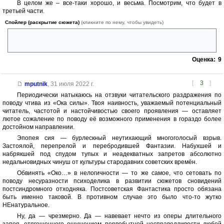
В целом же – все-таки хорошо, и весьма. Посмотрим, что будет в
третьей части.
Спойлер (раскрытие сюжета)
(кликните по нему, чтобы увидеть)
Кстати, судя по брошенному автором намеку, получается, что Волков
– это полоцкий князь Всеслав Чародей? Однако…
Оценка:
9
[
3
]
mputnik
,
31 июля 2022 г.
Периодически натыкаюсь на отзвуки читательского раздражения по
поводу чтива из «Ока силы». Твоя наивность, уважаемый потенциальный
читатель, частотой и настойчивостью своего проявления — оставляет
лютое сожаление по поводу её возможного применения в гораздо более
достойном направлении.
Эпопея сия — бурлескный неутихающий многоголосый взрыв.
Застоялой, перепрелой и перебродившей Фантазии. Набухшей и
набрякшей под спудом тупых и неадекватных запретов абсолютно
недальновидных чинуш от культуры стародавних советских времён.
Обвинять «Око…» в нелогичности — то же самое, что сетовать по
поводу несуразности психоделика в развитии сюжетов сновидений
постсиндромного отходняка. Постсоветская Фантастика просто обязана
быть именно таковой. В противном случае это было что-то жутко
НЕнатуральное.
Ну, да — чрезмерно. Да — навевает нечто из оперы длительного