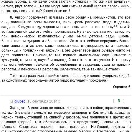
Ждешь Борна, а не деле оказываются истерики «что же нам делать?»,
бегают, рвут волосы... Разве могут они быть заменой героям первой книги,
на которых ссылаются? Конечно же нет!
8. Автор продолжает изливать свою обиду на коммунистов, это вот
они, поганцы во всем виноваты, пили кровь рабочего люда и детьми
заедали. Каждую среду черная месса и вызывание сотоны по субботам. И
вот замучил он уже эту туфту пропихивать. Не знаю, где там жил автор, но
при демонических коммунистах у нас были детские сады, школы,
бесплатная медицина и образование. Зато вот сейчас вернулись благие
капиталисты, и детские сады превратились в супермаркеты и парковки,
больницы и поликлиники закрыли, а без денег тебе даже букварь никто не
даст полистать. Наконец-то мы изгнали дьявольских слуг... вместе с
культурой, космосом, наукой и надеждой на хоть что-то лучшее. И теперь у
нас есть чебурнет, законы об оскорблении и уважении, суды за лайки и
репосты. И пенсионная реформа. Валентинов, тебе так лучше стало?
Так что за разваливающийся сюжет, за продвижение тупорылых идей,
за однотипных персонажей автор гордо получает «проходняк».
Оценка:
6
[
5
]
glupec
,
18 сентября 2014 г.
Жаль, что Валентинов не попытался написать о войне, ограничившись
только бледным намёком на немецких шпионов в Крыму... «Владыка из
черной тени», стоящий за спиной у фюрера, уже появлялся в других его
романах (верней, там обозначалось его присутствие): вспомните — в
«Ангеле Спартака» героиня тоже встречает Не-Людей, одетых в
фашистскую форму. Столкновение Темного Мессии с Агасфером... ну, мы