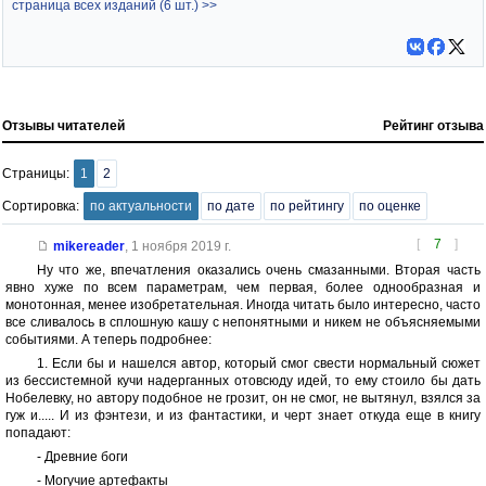
страница всех изданий (6 шт.) >>
Отзывы читателей
Рейтинг отзыва
Страницы:
1
2
Сортировка:
по актуальности
по дате
по рейтингу
по оценке
[
7
]
mikereader
,
1 ноября 2019 г.
Ну что же, впечатления оказались очень смазанными. Вторая часть
явно хуже по всем параметрам, чем первая, более однообразная и
монотонная, менее изобретательная. Иногда читать было интересно, часто
все сливалось в сплошную кашу с непонятными и никем не объясняемыми
событиями. А теперь подробнее:
1. Если бы и нашелся автор, который смог свести нормальный сюжет
из бессистемной кучи надерганных отовсюду идей, то ему стоило бы дать
Нобелевку, но автору подобное не грозит, он не смог, не вытянул, взялся за
гуж и..... И из фэнтези, и из фантастики, и черт знает откуда еще в книгу
попадают:
- Древние боги
- Могучие артефакты