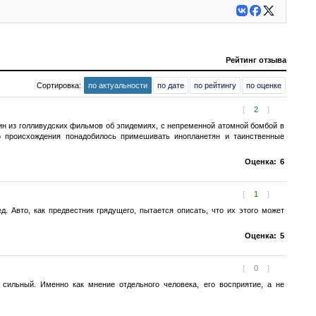
Рейтинг отзыва
Сортировка:
по актуальности
по дате
по рейтингу
по оценке
[
2
]
ин из голливудских фильмов об эпидемиях, с непременной атомной бомбой в
го происхождения понадобилось примешивать инопланетян и таинственные
Оценка:
6
[
1
]
. Авто, как предвестник грядущего, пытается описать, что их этого может
Оценка:
5
[
0
]
 сильный. Именно как мнение отдельного человека, его восприятие, а не