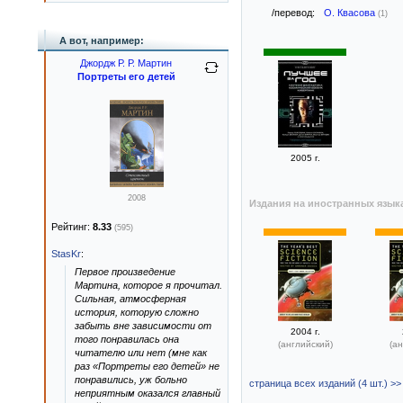
/перевод:
О. Квасова
(1)
А вот, например:
Джордж Р. Р. Мартин
Портреты его детей
2005 г.
2008
Издания на иностранных язык
Рейтинг:
8.33
(595)
StasKr
:
Первое произведение
Мартина, которое я прочитал.
Сильная, атмосферная
история, которую сложно
забыть вне зависимости от
2004 г.
того понравилась она
(английский)
(ан
читателю или нет (мне как
раз «Портреты его детей» не
понравились, уж больно
страница всех изданий (4 шт.) >>
неприятным оказался главный