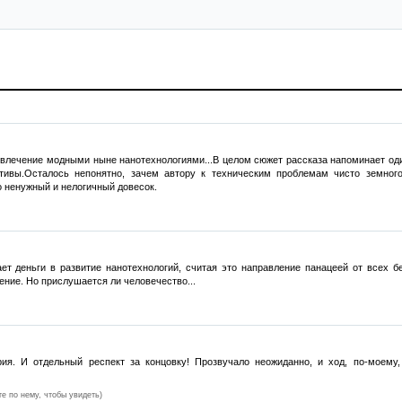
 увлечение модными ныне нанотехнологиями...В целом сюжет рассказа напоминает од
ативы.Осталось непонятно, зачем автору к техническим проблемам чисто земно
 ненужный и нелогичный довесок.
т деньги в развитие нанотехнологий, считая это направление панацеей от всех бед
ение. Но прислушается ли человечество...
ия. И отдельный респект за концовку! Прозвучало неожиданно, и ход, по-моему,
те по нему, чтобы увидеть)