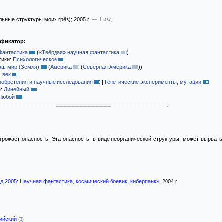
ьные структуры моих грёз)
; 2005 г.
— 1 изд.
ификатор:
Фантастика
(
«Твёрдая» научная фантастика
)
тики:
Психологическое
аш мир (Земля)
(
Америка
(
Северная Америка
)
)
1 век
зобретения и научные исследования
|
Генетические эксперименты, мутации
а:
Линейный
Любой
рожает опасность. Эта опасность, в виде неорганической структуры, может вырвать
д 2005: Научная фантастика, космический боевик, киберпанк»
, 2004 г.
лийский
(3)