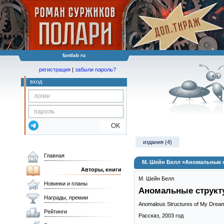
fantlab ru
регистрация
|
забыли пароль?
вход
OK
издания (4)
Главная
М. Шейн Белл «Аномальные с
Авторы, книги
М. Шейн Белл
Новинки и планы
Аномальные структ
Награды, премии
Anomalous Structures of My Drea
Рейтинги
Рассказ,
2003
год