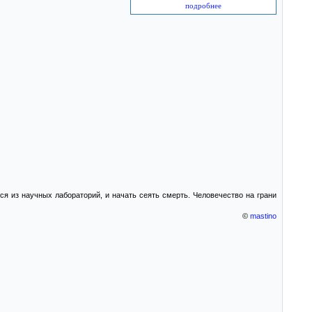
подробнее
ся из научных лабораторий, и начать сеять смерть. Человечество на грани
©
mastino