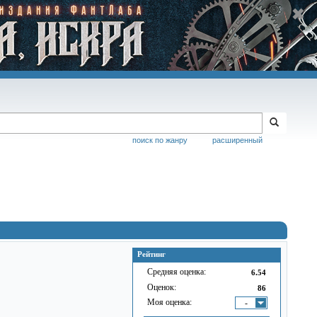
поиск по жанру
расширенный
Рейтинг
Средняя оценка:
6.54
Оценок:
86
Моя оценка:
-