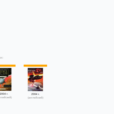
ах:
2004 г.
2004 г.
глийский)
(английский)