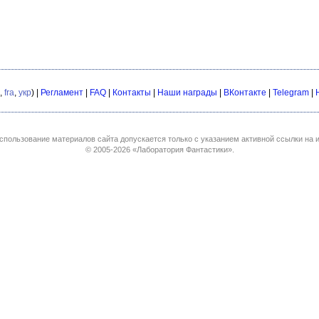
,
fra
,
укр
) |
Регламент
|
FAQ
|
Контакты
|
Наши награды
|
ВКонтакте
|
Telegram
|
спользование материалов сайта допускается только с указанием активной ссылки на и
© 2005-2026
«Лаборатория Фантастики»
.