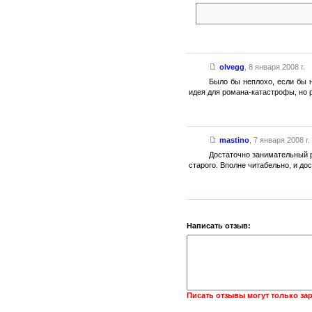
Несколько удивило, что решен
olvegg
,
8 января 2008 г.
Было бы неплохо, если бы 
идея для романа-катастрофы, но р
mastino
,
7 января 2008 г.
Достаточно занимательный р
старого. Вполне читабельно, и до
Написать отзыв:
Писать отзывы могут только за