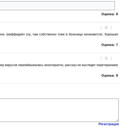
 знал рядовой сотрудник... Нелепо как-то, по-моему.
Оценка:
8
[
0
]
нь триффидов» (ну, там собственно тоже в больнице начинается). Хорошая
Оценка:
7
[
0
]
пер вирусов пережёвывалась многократно, рассказ не выглядит перетиранием
Оценка:
8
Регистрация