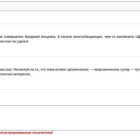
ие о использовании радиации не было принято моментально специалистами. Уж если это
не совершенно бредовая концовка. А начало многообещающее, чем-то напомнило «Де
ассказ не удался.
ассказ. Несмотря на то, что тема всяких органических — неорганических супер — пу
статочно интересно.
регистрированные посетители!