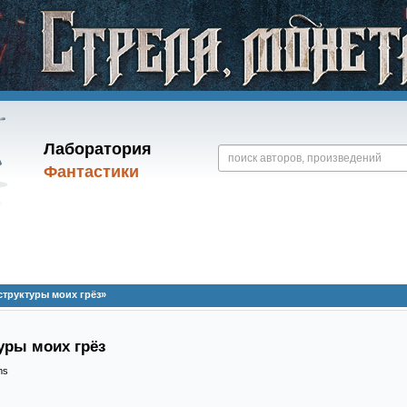
Лаборатория
Фантастики
труктуры моих грёз»
уры моих грёз
ms