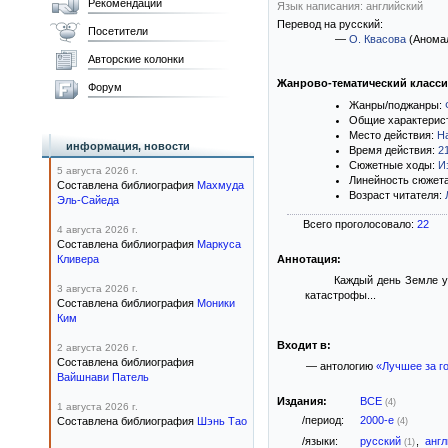
Рекомендации
Язык написания: английский
Перевод на русский:
Посетители
—
О. Квасова
(Аномал
Авторские колонки
Жанрово-тематический класс
Форум
Жанры/поджанры:
Общие характерис
Место действия:
Н
информация, новости
Время действия:
2
Сюжетные ходы:
И
5 августа 2026 г.
Линейность сюжет
Составлена библиография
Махмуда
Возраст читателя:
Эль-Сайеда
Всего проголосовало:
22
4 августа 2026 г.
Составлена библиография
Маркуса
Кливера
Аннотация:
Каждый день Земле уг
3 августа 2026 г.
катастрофы...
Составлена библиография
Моники
Ким
Входит в:
2 августа 2026 г.
Составлена библиография
— антологию
«Лучшее за го
Вайшнави Патель
Издания:
ВСЕ
(4)
1 августа 2026 г.
/период:
2000-е
Составлена библиография
Шэнь Тао
(4)
/языки:
русский
,
анг
(1)