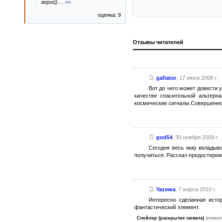
герой).
...
>>
оценка: 9
Отзывы читателей
gafiator
,
17 июня 2008 г.
Вот до чего может довести
качестве спасительной альтерн
космические сигналы.Совершенно
god54
,
30 ноября 2009 г.
Сегодня весь мир вкладывае
получиться. Рассказ-предостереж
Yazewa
,
7 марта 2010 г.
Интересно сделанная истор
фантастический элемент.
Спойлер (раскрытие сюжета)
(кликни