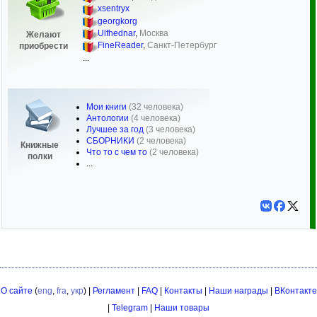
xsentryx
georgkorg
Ulfhednar
,
Москва
Желают
FineReader
,
Санкт-Петербург
приобрести
...
Мои книги
(32 человека)
Антологии
(4 человека)
Лучшее за год
(3 человека)
СБОРНИКИ
(2 человека)
Книжные
Что то с чем то
(2 человека)
полки
...
О сайте
(
eng
,
fra
,
укр
) |
Регламент
|
FAQ
|
Контакты
|
Наши награды
|
ВКонтакте
|
Telegram
|
Наши товары