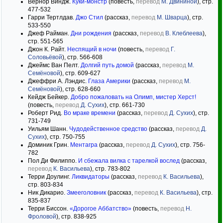
Вернор Виндж.
Куки-монстр
(повесть,
перевод
М. Двининой
), стр.
477-532
Гарри Тертлдав.
Джо Стил
(рассказ,
перевод
М. Шварца
), стр.
533-550
Джеф Райман.
Дни рождения
(рассказ,
перевод
В. Клеблеева
),
стр. 551-565
Джон К. Райт.
Неспящий в ночи
(повесть,
перевод
Г.
Соловьёвой
), стр. 566-608
Джеймс Ван Пелт.
Долгий путь домой
(рассказ,
перевод
М.
Семёновой
), стр. 609-627
Джеффри А. Лэндис.
Глаза Америки
(рассказ,
перевод
М.
Семёновой
), стр. 628-660
Кейдж Бейкер.
Добро пожаловать на Олимп, мистер Херст!
(повесть,
перевод
Д. Сухих
), стр. 661-730
Роберт Рид.
Во мраке времени
(рассказ,
перевод
Д. Сухих
), стр.
731-749
Уильям Шанн.
Чудодейственное средство
(рассказ,
перевод
Д.
Сухих
), стр. 750-755
Доминик Грин.
Ментагра
(рассказ,
перевод
Д. Сухих
), стр. 756-
782
Пол Ди Филиппо.
И сбежала вилка с тарелкой вослед
(рассказ,
перевод
К. Васильева
), стр. 783-802
Терри Доулинг.
Ликвидаторы
(рассказ,
перевод
К. Васильева
),
стр. 803-834
Ник Дикарио.
Змееголовник
(рассказ,
перевод
К. Васильева
), стр.
835-837
Терри Биссон.
«Дорогое Аббатство»
(повесть,
перевод
Н.
Фроловой
), стр. 838-925