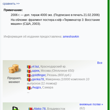
сравнить >>
Примечание:
2006 г. — доп. тираж 4000 экз. (Подписано в печать 21.02.2006)
На обложке: фрагмент постера к к/ф «Терминатор 3: Восстание
машин» (США, 2003).
Информация об издании предоставлена:
ameshavkin
Все
vl.laz
,
Краснодарский кр.
шрек
,
Москва
(Отличное 650)
goldfinger
,
Рязань
(800 руб.)
Продают,
genka78
,
Жмеринка
(10000 комплект 10
меняют
выпусков (11 томов))
Андрэ
,
Самара
...
книжные полки »
(62)
Aleks-78
,
Владивосток