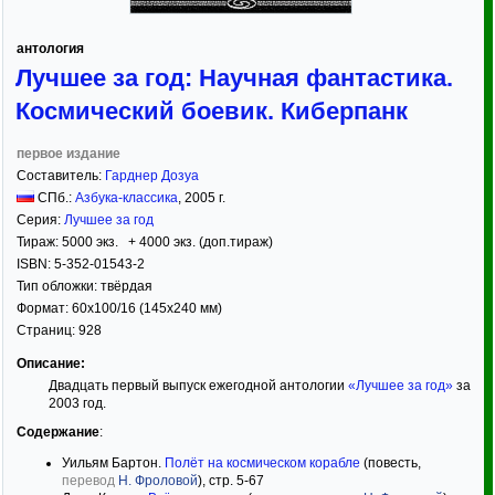
антология
Лучшее за год: Научная фантастика.
Космический боевик. Киберпанк
первое издание
Составитель:
Гарднер Дозуа
СПб.:
Азбука-классика
,
2005
г.
Серия:
Лучшее за год
Тираж:
5000 экз. + 4000 экз. (доп.тираж)
ISBN:
5-352-01543-2
Тип обложки:
твёрдая
Формат:
60x100/16
(145x240 мм)
Страниц:
928
Описание:
Двадцать первый выпуск ежегодной антологии
«Лучшее за год»
за
2003 год.
Содержание
:
Уильям Бартон.
Полёт на космическом корабле
(повесть,
перевод
Н. Фроловой
), стр. 5-67