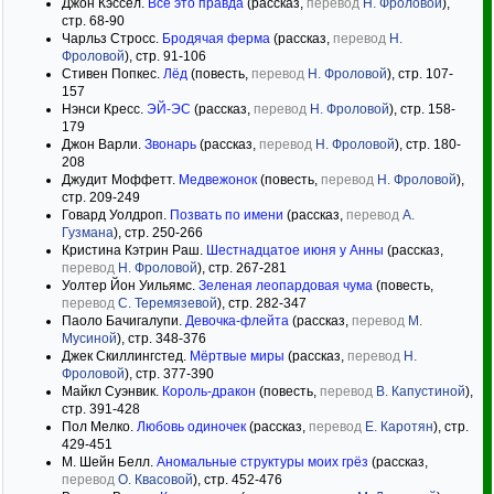
Джон Кэссел.
Всё это правда
(рассказ,
перевод
Н. Фроловой
),
стр. 68-90
Чарльз Стросс.
Бродячая ферма
(рассказ,
перевод
Н.
Фроловой
), стр. 91-106
Стивен Попкес.
Лёд
(повесть,
перевод
Н. Фроловой
), стр. 107-
157
Нэнси Кресс.
ЭЙ-ЭС
(рассказ,
перевод
Н. Фроловой
), стр. 158-
179
Джон Варли.
Звонарь
(рассказ,
перевод
Н. Фроловой
), стр. 180-
208
Джудит Моффетт.
Медвежонок
(повесть,
перевод
Н. Фроловой
),
стр. 209-249
Говард Уолдроп.
Позвать по имени
(рассказ,
перевод
А.
Гузмана
), стр. 250-266
Кристина Кэтрин Раш.
Шестнадцатое июня у Анны
(рассказ,
перевод
Н. Фроловой
), стр. 267-281
Уолтер Йон Уильямс.
Зеленая леопардовая чума
(повесть,
перевод
С. Теремязевой
), стр. 282-347
Паоло Бачигалупи.
Девочка-флейта
(рассказ,
перевод
М.
Мусиной
), стр. 348-376
Джек Скиллингстед.
Мёртвые миры
(рассказ,
перевод
Н.
Фроловой
), стр. 377-390
Майкл Суэнвик.
Король-дракон
(повесть,
перевод
В. Капустиной
),
стр. 391-428
Пол Мелко.
Любовь одиночек
(рассказ,
перевод
Е. Каротян
), стр.
429-451
М. Шейн Белл.
Аномальные структуры моих грёз
(рассказ,
перевод
О. Квасовой
), стр. 452-476