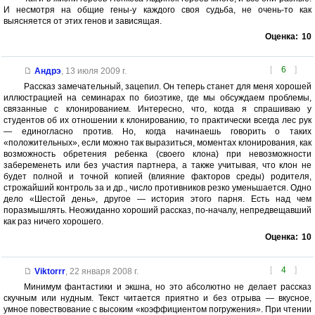
И несмотря на общие гены-у каждого своя судьба, не очень-то как
выясняется от этих генов и зависящая.
Оценка:
10
[
6
]
Андрэ
,
13 июля 2009 г.
Рассказ замечательный, зацепил. Он теперь станет для меня хорошей
иллюстрацией на семинарах по биоэтике, где мы обсуждаем проблемы,
связанные с клонированием. Интересно, что, когда я спрашиваю у
студентов об их отношении к клонированию, то практически всегда лес рук
— единогласно против. Но, когда начинаешь говорить о таких
«положительных», если можно так выразиться, моментах клонирования, как
возможность обретения ребенка (своего клона) при невозможности
забеременеть или без участия партнера, а также учитывая, что клон не
будет полной и точной копией (влияние факторов среды) родителя,
строжайший контроль за и др., число противников резко уменьшается. Одно
дело «Шестой день», другое — история этого парня. Есть над чем
поразмышлять. Неожиданно хороший рассказ, по-началу, непредвещавший
как раз ничего хорошего.
Оценка:
10
[
4
]
Viktorrr
,
22 января 2008 г.
Минимум фантастики и экшна, но это абсолютно не делает рассказ
скучным или нудным. Текст читается приятно и без отрыва — вкусное,
умное повествование с высоким «коэффициентом погружения». При чтении