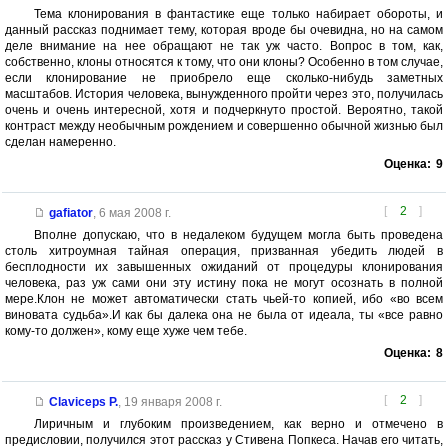
Тема клонирования в фантастике еще только набирает обороты, и
данный рассказ поднимает тему, которая вроде бы очевидна, но на самом
деле внимание на нее обращают не так уж часто. Вопрос в том, как,
собственно, клоны относятся к тому, что они клоны? Особенно в том случае,
если клонирование не приобрело еще сколько-нибудь заметных
масштабов. История человека, вынужденного пройти через это, получилась
очень и очень интересной, хотя и подчеркнуто простой. Вероятно, такой
контраст между необычным рождением и совершенно обычной жизнью был
сделан намеренно.
Оценка:
9
[
2
]
gafiator
,
6 мая 2008 г.
Вполне допускаю, что в недалеком будущем могла быть проведена
столь хитроумная тайная операция, призванная убедить людей в
бесплодности их завышенных ожиданий от процедуры клонирования
человека, раз уж сами они эту истину пока не могут осознать в полной
мере.Клон не может автоматически стать чьей-то копией, ибо «во всем
виновата судьба».И как бы далека она не была от идеала, ты «все равно
кому-то должен», кому еще хуже чем тебе.
Оценка:
8
[
2
]
Claviceps P.
,
19 января 2008 г.
Лиричным и глубоким произведением, как верно и отмечено в
предисловии, получился этот рассказ у Стивена Попкеса. Начав его читать,