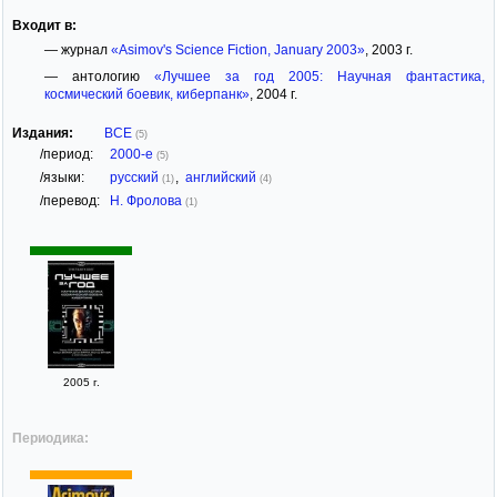
Входит в:
— журнал
«Asimov's Science Fiction, January 2003»
, 2003 г.
— антологию
«Лучшее за год 2005: Научная фантастика,
космический боевик, киберпанк»
, 2004 г.
Издания:
ВСЕ
(5)
/период:
2000-е
(5)
/языки:
русский
,
английский
(1)
(4)
/перевод:
Н. Фролова
(1)
2005 г.
Периодика: