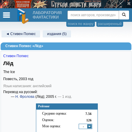
ЛАБОРАТОРИЯ
ФАНТАСТИКИ
поиск по жанру
расширенный
◄ Стивен Попкес
издания (5)
Стивен Попкес «Лёд»
Стивен Попкес
Лёд
The Ice
Повесть,
2003
год
Язык написания: английский
Перевод на русский:
—
Н. Фролова
(Лёд)
; 2005 г.
— 1 изд.
Рейтинг
Средняя оценка:
7.56
Оценок:
126
Моя оценка:
-