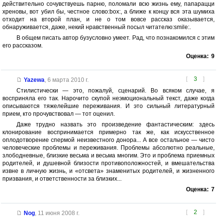
действительно сочувствуешь парню, поломали всю жизнь ему, папарацци
хреновы, вот убил бы, честное слово:box:, а ближе к концу вся эта шумиха
отходит на второй план, и не о том вовсе рассказ оказывается,
обнаруживается, даже, некий нравственный посыл читателю:smile:.
В общем писать автор бузусловно умеет. Рад, что познакомился с этим
его рассказом.
Оценка:
9
[
3
]
Yazewa
,
6 марта 2010 г.
Стилистически — это, пожалуй, сценарий. Во всяком случае, я
восприняла его так. Нарочито скупой неэмоциональный текст, даже когда
описываются тяжелейшие переживания. И это сильный литературный
прием, кто прочувствовал — тот оценил.
Даже трудно назвать это произведение фантастическим: здесь
клонирование воспринимается примерно так же, как искусственное
оплодотворение спермой неизвестного донора... А все остальное — чисто
человеческие проблемы и переживания. Проблемы абсолютно реальные,
злободневные, близкие весьма и весьма многим. Это и проблема приемных
родителей, и душевной близости противоположностей, и вмешательства
извне в личную жизнь, и «отсвета» знаменитых родителей, и жизненного
призвания, и ответственности за близких...
Оценка:
7
[
2
]
Nog
,
11 июня 2008 г.