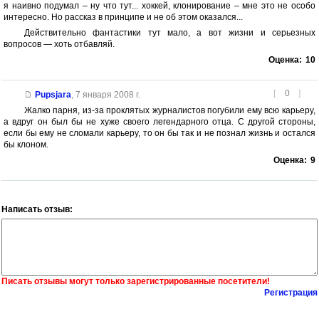
я наивно подумал – ну что тут... хоккей, клонирование – мне это не особо
интересно. Но рассказ в принципе и не об этом оказался...
Действительно фантастики тут мало, а вот жизни и серьезных
вопросов — хоть отбавляй.
Оценка:
10
[
0
]
Pupsjara
,
7 января 2008 г.
Жалко парня, из-за проклятых журналистов погубили ему всю карьеру,
а вдруг он был бы не хуже своего легендарного отца. С другой стороны,
если бы ему не сломали карьеру, то он бы так и не познал жизнь и остался
бы клоном.
Оценка:
9
Написать отзыв:
Писать отзывы могут только зарегистрированные посетители!
Регистрация