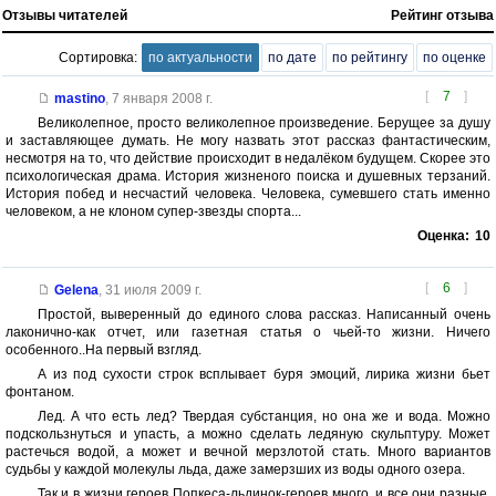
Отзывы читателей
Рейтинг отзыва
Сортировка:
по актуальности
по дате
по рейтингу
по оценке
[
7
]
mastino
,
7 января 2008 г.
Великолепное, просто великолепное произведение. Берущее за душу
и заставляющее думать. Не могу назвать этот рассказ фантастическим,
несмотря на то, что действие происходит в недалёком будущем. Скорее это
психологическая драма. История жизненого поиска и душевных терзаний.
История побед и несчастий человека. Человека, сумевшего стать именно
человеком, а не клоном супер-звезды спорта...
Оценка:
10
[
6
]
Gelena
,
31 июля 2009 г.
Простой, выверенный до единого слова рассказ. Написанный очень
лаконично-как отчет, или газетная статья о чьей-то жизни. Ничего
особенного..На первый взгляд.
А из под сухости строк всплывает буря эмоций, лирика жизни бьет
фонтаном.
Лед. А что есть лед? Твердая субстанция, но она же и вода. Можно
подскользнуться и упасть, а можно сделать ледяную скульптуру. Может
растечься водой, а может и вечной мерзлотой стать. Много вариантов
судьбы у каждой молекулы льда, даже замерзших из воды одного озера.
Так и в жизни героев Попкеса-льдинок-героев много, и все они разные.