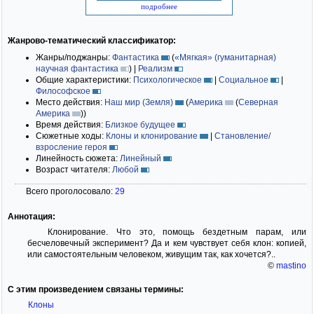
подробнее
Жанрово-тематический классификатор:
Жанры/поджанры:
Фантастика
(
«Мягкая» (гуманитарная)
научная фантастика
)
|
Реализм
Общие характеристики:
Психологическое
|
Социальное
|
Философское
Место действия:
Наш мир (Земля)
(
Америка
(
Северная
Америка
)
)
Время действия:
Близкое будущее
Сюжетные ходы:
Клоны и клонирование
|
Становление/
взросление героя
Линейность сюжета:
Линейный
Возраст читателя:
Любой
Всего проголосовало:
29
Аннотация:
Клонирование. Что это, помощь бездетным парам, или
бесчеловечный эксперимент? Да и кем чувствует себя клон: копией,
или самостоятельным человеком, живущим так, как хочется?..
©
mastino
С этим произведением связаны термины:
Клоны