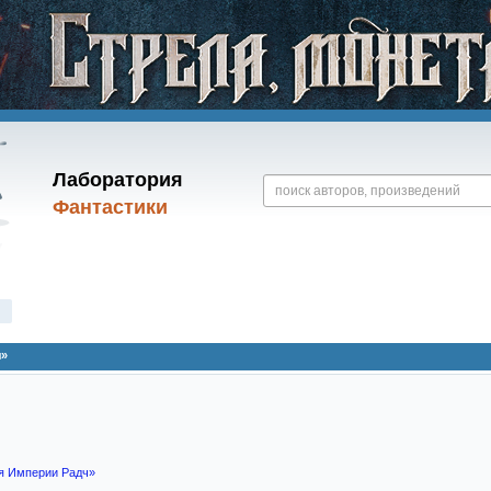
Лаборатория
Фантастики
я»
я Империи Радч»