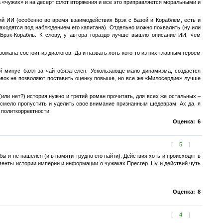
 «чужих» и на десерт флот вторжения и все это приправляется моральными и
ий ИИ (особенно во время взаимодействия Брэк с Базой и Кораблем, есть и
аходятся под наблюдением его капитана). Отдельно можно похвалить (ну или
 Брэк-Корабль. К слову, у автора гораздо лучше вышло описание ИИ, чем
 романа состоит из диалогов. Да и назвать хоть кого-то из них главным героем
 минус балл за чай обязателен. Ускользающе-мало динамизма, создается
овок не позволяют поставить оценку повыше, но все же «Милосердие» лучше
или нет?) история нужно и третий роман прочитать, для всех же остальных –
 смело пропустить и уделить свое внимание признанным шедеврам. Ах да, я
 политкорректности.
Оценка:
6
[
5
]
ы и не нашелся (и в памяти трудно его найти). Действия хоть и происходят в
гменты истории империи и информации о чужаках Пресгер. Ну и действий чуть
Оценка:
8
[
4
]