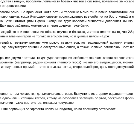
водства станции, проблемы лояльности боевых частей в системе, появление эмиссара
о героя\героини.
нологий роман не привносит. Хотя есть интересные моменты в плане взаимоотношен
мер, сцены, когда благодаря своему происхождению все события на борту корабля н
нию Брэк-Титанит (или Сфен). Общение двух кораблей-личностей дополняет линию
Да и пару забавных моментов с переводчиком тоже были.
людей, то они все плохи, их образы скучны и блеклые, и это не смотря на то, что 2\3
нный главный герой не только всего романа, но и цикла в целом – Брэк.
мений к третьему роману уже можно свыкнуться, но традиционный дополнительный
-где отсутствуют причинно-следственные связи, а также наличие логических нестык
рвыми двумя частями, то для удовлетворения любопытства, чем же все же кончится (
моменты (например, редкий концепт главного героя), но ничего выдающегося, можно
 и полученных премий — это не знак качества, скорее наоборот, дань господствующей
овно на том же месте, где закончилась вторая. Выпустить их в одном издании — шов б
а одной лишь станции Атхоек, к тому же позволяет заглянуть за угол, раскрывая фра
значении чужих пистолетов, слишком несуразно.
ньше первой (из-за эффекта новизны, видимо), но по прежнему затягивает.