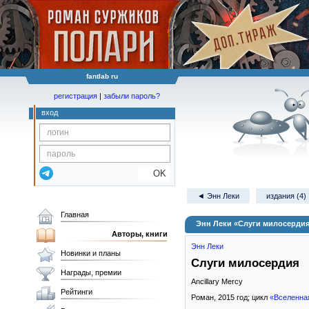
fantlab ru
регистрация
|
забыли пароль?
вход
OK
◄ Энн Леки
издания (4)
Главная
Энн Леки «Слуги милосерди
Авторы, книги
Энн Леки
Новинки и планы
Слуги милосердия
Награды, премии
Ancillary Mercy
Рейтинги
Роман,
2015
год; цикл
«Вселенна