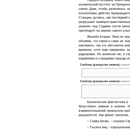
космической пустоте за Призрачн
смену Длик, чтобы развлекать ч
космооперы действо превращаетс
Станции, ругаясь, как последний 
разрушают межпространственные 
уровнях под Садами после рекон
претендует на звание самого уныл
Жалоба вторая: Леки не про
объявив, что герои и сами не з
наплевать, так что абсолютно не
времени, хотя вам наверняка за
радчанами. Не аннексия же, в с
кораблями и станциями гораздо и
Спойлер (раскрытие сюжета)
(кликни
Брэк пришла и заговорила зуб
Спойлер (раскрытие сюжета)
(кликни
Ну а уж политота, которую Лек
народов и пряника для потомс
Космическая фантастика в 
безусловно, важное и нужное. 
взаимоотношений превысила крит
разумеется). Как фанат трилогии,
– Слава богам, – сказала С
– Тысяча яиц – хорошенькие 