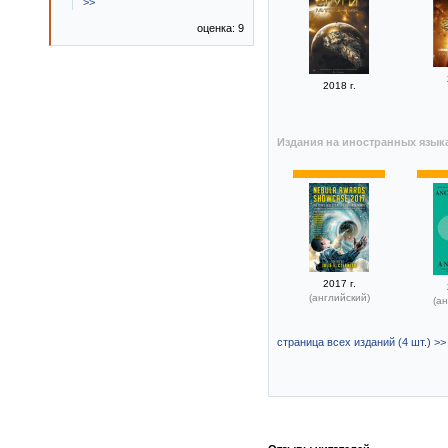
>>
оценка: 9
2018 г.
Издания на иностранных язык
2017 г.
(английский)
(ан
страница всех изданий (4 шт.) >>