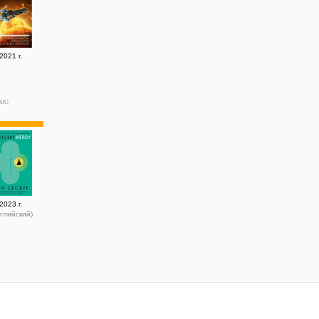
2021 г.
ах:
2023 г.
глийский)