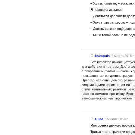
– Ух ты, Капитан, – восклик
Я перевела дыхание.
– Девятьсот девяносто девя
– Хрусь, хрусь, хрусь, – по
– Девять сотен и ещё девяно
– Мы с тобой больше не род
krampuls
,
4 марта 2016 г.
Вот тут автор наконец отпу
для действия в третьем. Достига
с оторванным фалом — очень хоро
прекрасен, автор демонстрирует
Пресгер нет ощущаемого различ
людьми и даже одним и тем же че
стиле язвительных разумов Бэнк
наконец немного про икону Брек.
экономическим, чем творческим. 
Gilad
,
15 июля 2018 г.
Моя оценка данного произвед
Третья часть трилогии прод