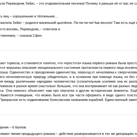
нула Переводчик Зейат, – это очаровательная песенка! Почему я раньше её от вас не
ть яиц – хорошенькие и тёпленькие…
дхватила Зейат – родился маленький цыплёнок. Пи-пи-пи-пи! Как весело! Там есть ещё
сто восемь, Переводчик, – ответила я.
ственники, – сказала Сфен.
скает тормоза, и становится понятно, что «простота» языка первого романа была про
ются вершины описания эмоционального состояния протагониста-первого лица исключ
ша. Одиночество и преодоление одиночества, переход от нечеловека к сверхчеловек
 его нечеловеческую природу убедительно, и в основном при помощи языка, но без 
ия между различными народами человечества (сознательным усилием она их разл
ловеком в разное время (настолько большие, что она воспринимает её как разных люд
са. Она немного объясняет нам про перчатки и другие исторические моменты. Ещё
 Кажется очевидным, что можно было все три части оформить в виде одного толстог
Прекрасное есть подмигивание бэнксовским названиям кораблей. Единственный замет
ения – 6 баллов.
олжают линию предыдущего романа – действие разворачивается в тех же декорациях н