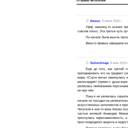
Отзывы читателей
Alexuz
,
8 июня 2026 г.
Уфф, наконец-то осилил тр
совсем плохо. Эта третья чуть лу
По началу была мысль прочи
Вместо бравых офицеров ко
Solnechnaja
,
8 мая 2016 г
Ещё до того, как третий 
препарировать его на предмет (
мира. «Слуги меча» замкнулись н
милосердия» (прямо с души вороти
увлеклась любованием персонажам
ни при чём.
Пока я не увлеклась серьёз
начале он походил на увлекатель
искусственных интеллектов и пре
Читателя в кои-то веки близко п
частью великой Анаандер Миана
проснулась наркозависимость; а
простонародного акцента и недос
Первую половину книги Лек