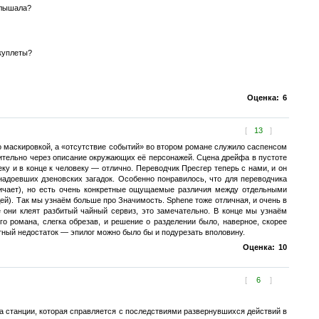
 слышала?
 куплеты?
Оценка:
6
[
13
]
сто маскировкой, а «отсутствие событий» во втором романе служило саспенсом
ительно через описание окружающих её персонажей. Сцена дрейфа в пустоте
у и в конце к человеку — отлично. Переводчик Пресгер теперь с нами, и он
надоевших дзеновских загадок. Особенно понравилось, что для переводчика
ичает), но есть очень конкретные ощущаемые различия между отдельными
ей). Так мы узнаём больше про Значимость. Sphene тоже отличная, и очень в
 они клеят разбитый чайный сервиз, это замечательно. В конце мы узнаём
о романа, слегка обрезав, и решение о разделении было, наверное, скорее
ный недостаток — эпилог можно было бы и подурезать вполовину.
Оценка:
10
[
6
]
а станции, которая справляется с последствиями развернувшихся действий в