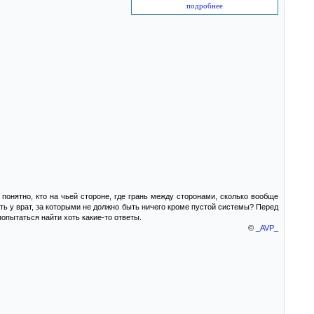
подробнее
е понятно, кто на чьей стороне, где грань между сторонами, сколько вообще
сть у врат, за которыми не должно быть ничего кроме пустой системы? Перед
опытаться найти хоть какие-то ответы.
©
_AVP_