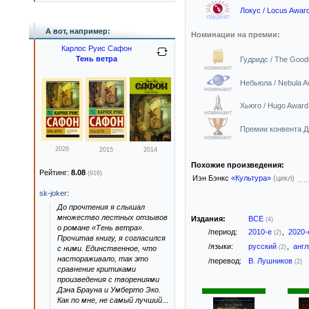
Локус / Locus Awar
лауреат
А вот, например:
Номинации на премии:
Карлос Руис Сафон
Тень ветра
Гудридс / The Good
номинант
Небьюла / Nebula A
номинант
Хьюго / Hugo Award
номинант
Премии конвента Др
номинант
2026
2015
2014
Похожие произведения:
Рейтинг:
8.08
(916)
Иэн Бэнкс
«Культура»
(цикл)
sk-joker
:
До прочтения я слышал
множество лестных отзывов
Издания:
ВСЕ
(4)
о романе «Тень ветра».
/период:
2010-е
,
2020
(2)
Прочитав книгу, я согласился
/языки:
русский
,
анг
(2)
с ними. Единственное, что
настораживало, так это
/перевод:
В. Лушников
(2)
сравнение критиками
произведения с творениями
Дэна Брауна и Умберто Эко.
Как по мне, не самый лучший
...