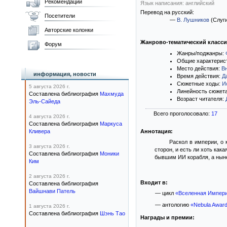
Рекомендации
Язык написания: английский
Перевод на русский:
Посетители
—
В. Лушников
(Слуг
Авторские колонки
Жанрово-тематический класс
Форум
Жанры/поджанры:
Общие характерис
Место действия:
В
информация, новости
Время действия:
Д
Сюжетные ходы:
И
5 августа 2026 г.
Линейность сюжет
Составлена библиография
Махмуда
Возраст читателя:
Эль-Сайеда
Всего проголосовало:
17
4 августа 2026 г.
Составлена библиография
Маркуса
Кливера
Аннотация:
Раскол в империи, о 
3 августа 2026 г.
сторон, и есть ли хоть как
Составлена библиография
Моники
бывшим ИИ корабля, а ныне
Ким
2 августа 2026 г.
Входит в:
Составлена библиография
Вайшнави Патель
— цикл
«Вселенная Импери
— антологию
«Nebula Awar
1 августа 2026 г.
Составлена библиография
Шэнь Тао
Награды и премии: