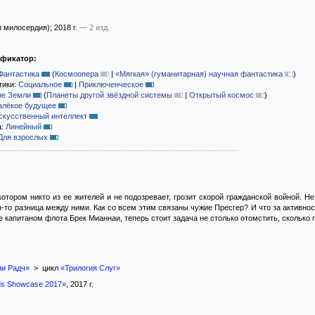
и милосердия)
; 2018 г.
— 2 изд.
ификатор:
Фантастика
(
Космоопера
|
«Мягкая» (гуманитарная) научная фантастика
)
тики:
Социальное
|
Приключенческое
не Земли
(
Планеты другой звёздной системы
|
Открытый космос
)
алёкое будущее
скусственный интеллект
а:
Линейный
Для взрослых
котором никто из ее жителей и не подозревает, грозит скорой гражданской войной. Н
ая-то разница между ними. Как со всем этим связаны чужие Пресгер? И что за активно
 капитаном флота Брек Мианнаи, теперь стоит задача не столько отомстить, сколько п
и Радч»
> цикл
«Трилогия Слуг»
ds Showcase 2017»
, 2017 г.