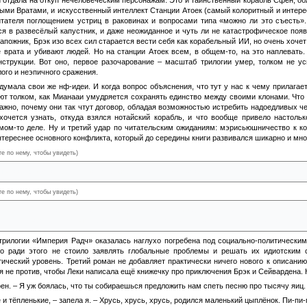
ыми Вратами, и искусственный интеллект Станции Атоек (самый колоритный и интерес
итателя поглощением устриц в раковинах и вопросами типа «можно ли это съесть».
я в развесёлый капустник, и даже неожиданное и чуть ли не катастрофическое поя
сапожник, Брэк изо всех сил старается вести себя как корабельный ИИ, но очень хоче
врата и убивают людей. Но на станции Атоек всем, в общем-то, на это наплевать. 
струкции. Вот оно, первое разочарование – масштаб трилогии умер, толком не ус
ого и неэпичного сражения.
думала свои же нф-идеи. И когда вопрос объяснения, что тут у нас к чему прилагае
нают толком, как Мианааи умудряется сохранять единство между своими клонами. Чт
важно, почему они так чтут договор, обладая возможностью истребить надоедливых че
хочется узнать, откуда взялся нотайский корабль, и что вообще привело настол
амом-то деле. Ну и третий удар по читательским ожиданиям: мэрисьюшничество к к
нтереснее основного конфликта, который до середины книги развивался шикарно и мн
те по нему, чтобы увидеть)
ы Анаандер Мианааи – тирану, державшему в своих руках целую империю. Вот так про
те по нему, чтобы увидеть)
и развела в финальной главе, вообще ни в какие ворота не лезет. Я почти готова вста
твенных радчан поддерживала в системе порядок. И всё ради того, чтобы кучка ИИ на
трилогии «Империя Радч» оказалась наглухо погребена под социально-политическим
Но ради этого не стоило заявлять глобальные проблемы и решать их идиотским 
ический уровень. Третий роман не добавляет практически ничего нового к описанию
 я не против, чтобы Леки написала ещё книжечку про приключения Брэк и Сейвардена. 
фен. – Я уж боялась, что ты собираешься предложить нам спеть песню про тысячу яиц.
и тёпленькие, – запела я. – Хрусь, хрусь, хрусь, родился маленький цыплёнок. Пи-пи-