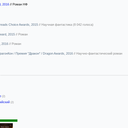
d, 2016
//
Роман НФ
reads Choice Awards, 2015
//
Научная фантастика (8 042 голоса)
ward, 2015
//
Роман
, 2016
//
Роман
агонКон / Премия "Дракон" / Dragon Awards, 2016
//
Научно-фантастический роман
-е
(2)
лийский
(2)