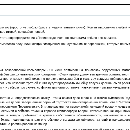
илогию (просто не люблю бросать недочитанными книги). Роман откровенно слабый 
чше второй, но слабее первой.
тать еще продолжение «Происхождение» , но книга сама отбило это желание.
смофлота получили ноющих эмоционально неустойчивых персонажей, которые не выз
.
том оскароносной космооперы Энн Леки появился на прилавках зарубежных магаз
не)сбывшихся читательских ожиданий. «Слуги правосудия» выстрелили оригинально 
а местечковых проблемах, но неплохо показали быт и культуру выдуманной цивилиза
т, что название третьей книги будет продолжать линейку «слуг») должны были расста
и и забыла про сюжет, но финал трилогии оставляет навязчивое чувство неудовлетв
ностью и непредвзятостью, скажу, что на самом деле я всё ещё люблю «Империю Радч
ные и в целом завершенные серии «Стартрека» или безвременно почившего «Светлячк
сгеровского Переводчика». В плане раскрытия персонажей последний роман – лучше в
ознакомили с лейтенантами на корабле «Милосердие Калра», которые все как один пс
аи, а теперь пребывает в кризисе собственной обыкновенности, никчёмности и н
 Экалу, поднявшись в ранге с обычного солдата до офицера, да ещё и находящего
таточно рафинированных манер.
и отдала на откуп нечеловеческим персонажам. Это и таинственный корабль Сфен, 