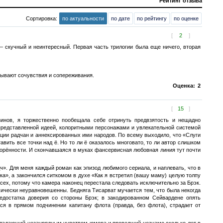
Рейтинг отзыва
Сортировка:
по актуальности
по дате
по рейтингу
по оценке
[
2
]
— скучный и неинтересный. Первая часть трилогии была еще ничего, вторая
ывают сочувствия и сопереживания.
Оценка:
2
[
15
]
инов, я торжественно пообещала себе отринуть предвзятость и нещадно
представленной идеей, колоритными персонажами и увлекательной системой
ции радчан и аннексированных ими народов. По всему выходило, что «Слуги
вить все точки над ё. Но то ли ё оказалось многовато, то ли автор слишком
орённости. И скончавшаяся в муках фансервисная любовная линия тут почти
». Для меня каждый роман как эпизод любимого сериала, и наплевать, что в
а», а закончился ситкомом в духе «Как я встретил (вашу маму) целую толпу
сех, потому что камера наконец перестала следовать исключительно за Брэк.
ихически неуравновешенны. Бедняга Тисарват мучается тем, что была некогда
едостатка доверия со стороны Брэк; в закодированном Сейвардене опять
ся в прямом подчинении капитану флота (правда, без флота), страдает от
обладающий незаурядным чувством юмора и проведший незнамо сколько лет в