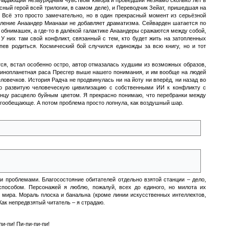
ный герой всей трилогии, в самом деле), и Переводчик Зейат, пришедшая на
 Всё это просто замечательно, но в один прекрасный момент из серьёзной
вление Анаандер Мианааи не добавляет драматизма. Сейварден шатается по
т обнимашек, а где-то в далёкой галактике Анаандеры сражаются между собой,
У них там свой конфликт, связанный с тем, кто будет жить на затопленных
пев родиться. Космический бой случился единожды за всю книгу, но и тот
тся, встал особенно остро, автор отмазалась худшим из возможных образов,
о инопланетная раса Пресгер выше нашего понимания, и им вообще на людей
ловечков. История Радча не продвинулась ни на йоту ни вперёд, ни назад во
ько развитую человеческую цивилизацию с собственными ИИ к конфликту с
онцу расцвело буйным цветом. Я прекрасно понимаю, что перебранки между
огообещающе. А потом проблема просто лопнула, как воздушный шар.
сто. Тут прямо напрашивается фейспалм.
ть на сторону Мианааи, которая политикой кнута для аннексированных
чала развивать чёртову бюрократию?!
и проблемами. Благосостояние обитателей отдельно взятой станции – дело,
способом. Персонажей я люблю, пожалуй, всех до единого, но милота их
 мира. Мораль плоска и банальна (кроме линии искусственных интеллектов,
Как непредвзятый читатель – я страдаю.
пи-пи! Пи-пи-пи-пи!