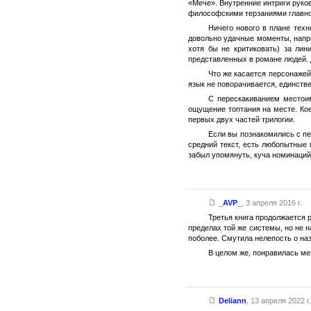
«Мече». Внутренние интриги руко
философскими терзаниями главног
Ничего нового в плане тех
довольно удачные моменты, напри
хотя бы не критиковать) за ли
представленных в романе людей. 
Что же касается персонажей-
язык не поворачивается, единстве
С перескакиванием местои
ощущение топтания на месте. Кое
первых двух частей трилогии.
Если вы познакомились с пе
средний текст, есть любопытные 
забыл упомянуть, куча номинаций
_AVP_
,
3 апреля 2016 г.
Третья книга продолжается р
пределах той же системы, но не н
поболее. Смутила нелепость о на
В целом же, понравилась ме
Deliann
,
13 апреля 2022 г.