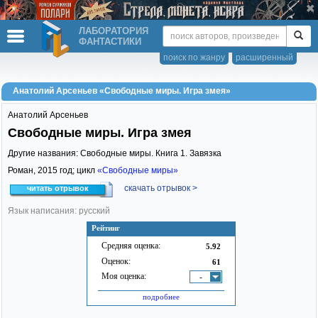
ЛАБОРАТОРИЯ
ФАНТАСТИКИ
поиск по жанру
расширенный
Анатолий Арсеньев «Свободные миры. Игра змея»
Анатолий Арсеньев
Свободные миры. Игра змея
Другие названия: Свободные миры. Книга 1. Завязка
Роман,
2015
год; цикл
«Свободные миры»
скачать отрывок >
читать отрывок
Язык написания: русский
Рейтинг
Средняя оценка:
5.92
Оценок:
61
Моя оценка:
-
подробнее