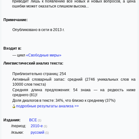
приводит лишь к появлению все новых и новых вопросов, а цена
ошибки может оказаться слишком высока...
Примечание:
Опубликовано в сети в 2013 г.
Входит в:
— цикл
«Свободные миры»
Лингвистический анализ текста:
Приблизительно страниц: 254
Активный словарный запас: средний (2746 уникальных слов на
10000 слов текста)
Средняя длина предложения: 54 знака — на редкость ниже
среднего (81)!
Доля диалогов в тексте: 34%, что близко к среднему (37%)
подробные результаты анализа >>
Издания:
ВСЕ
(1)
/период:
2010-е
(1)
/языки:
русский
(1)