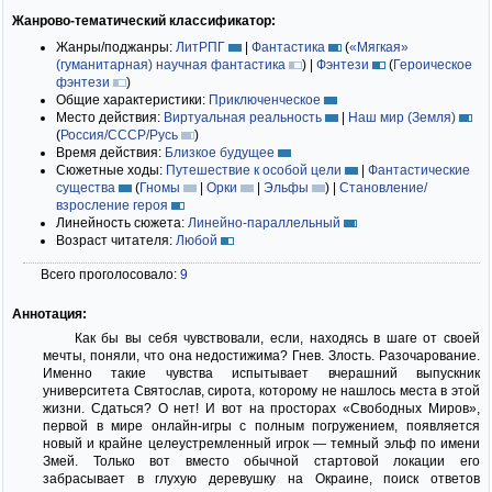
Жанрово-тематический классификатор:
Жанры/поджанры:
ЛитРПГ
|
Фантастика
(
«Мягкая»
(гуманитарная) научная фантастика
)
|
Фэнтези
(
Героическое
фэнтези
)
Общие характеристики:
Приключенческое
Место действия:
Виртуальная реальность
|
Наш мир (Земля)
(
Россия/СССР/Русь
)
Время действия:
Близкое будущее
Сюжетные ходы:
Путешествие к особой цели
|
Фантастические
существа
(
Гномы
|
Орки
|
Эльфы
)
|
Становление/
взросление героя
Линейность сюжета:
Линейно-параллельный
Возраст читателя:
Любой
Всего проголосовало:
9
Аннотация:
Как бы вы себя чувствовали, если, находясь в шаге от своей
мечты, поняли, что она недостижима? Гнев. Злость. Разочарование.
Именно такие чувства испытывает вчерашний выпускник
университета Святослав, сирота, которому не нашлось места в этой
жизни. Сдаться? О нет! И вот на просторах «Свободных Миров»,
первой в мире онлайн-игры с полным погружением, появляется
новый и крайне целеустремленный игрок — темный эльф по имени
Змей. Только вот вместо обычной стартовой локации его
забрасывает в глухую деревушку на Окраине, поиск ответов