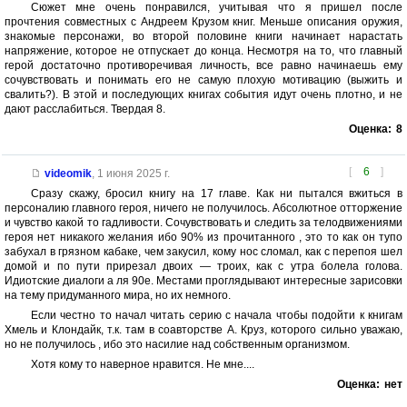
Сюжет мне очень понравился, учитывая что я пришел после
прочтения совместных с Андреем Крузом книг. Меньше описания оружия,
знакомые персонажи, во второй половине книги начинает нарастать
напряжение, которое не отпускает до конца. Несмотря на то, что главный
герой достаточно противоречивая личность, все равно начинаешь ему
сочувствовать и понимать его не самую плохую мотивацию (выжить и
свалить?). В этой и последующих книгах события идут очень плотно, и не
дают расслабиться. Твердая 8.
Оценка:
8
[
6
]
videomik
,
1 июня 2025 г.
Сразу скажу, бросил книгу на 17 главе. Как ни пытался вжиться в
персоналию главного героя, ничего не получилось. Абсолютное отторжение
и чувство какой то гадливости. Сочувствовать и следить за телодвижениями
героя нет никакого желания ибо 90% из прочитанного , это то как он тупо
забухал в грязном кабаке, чем закусил, кому нос сломал, как с перепоя шел
домой и по пути прирезал двоих — троих, как с утра болела голова.
Идиотские диалоги а ля 90е. Местами проглядывают интересные зарисовки
на тему придуманного мира, но их немного.
Если честно то начал читать серию с начала чтобы подойти к книгам
Хмель и Клондайк, т.к. там в соавторстве А. Круз, которого сильно уважаю,
но не получилось , ибо это насилие над собственным организмом.
Хотя кому то наверное нравится. Не мне....
Оценка:
нет