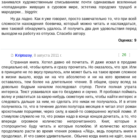
занимался художественным списыванием: почти одинаковые вселенные
«попаданцев» живущих в суровом мире, эстетика городских трущоб и
мародерки... :biggrin:
Ну да ладно. Как я уже говорил, просто замечательно то, что при всей
сложности нахождения боевичка, который можно читать и наслаждаться,
мне таковой обнаружить удалось. И получить два дня удовольствия перед
выходом на работу из отпуска. Спасибо автору.
Оценка:
9
[
26
]
Kriptozoy
,
8 августа 2011 г.
Странная книга. Хотел давно её почитать. И даже искал в продаже
специально её, чтобы купить и сразу прочитать. Но оказалось, что зря. Или
в принципе не по вкусу пришлось, или может быть на такое время сложное
в жизни вышло, когда ни на что абсолютно и ни на кого времени не
оставалось, тем более на длительное чтение. В общем, сразу вслед за
довольно бодрым началом последовал ступор. Почти полная утрата
интереса. Текст усваивался как-то бездумно и скучно. Я пробовал поймать
волну и ухватиться за какую-нибудь сюжетную нить, чтобы найти интерес и
следовать дальше за ним, но сделать это никак не получалось. И в итоге
получилось то, что в течение долгих полутора месяцев я читал этот роман
крохотными порциями, через силу, в какой-то совершенно жуткой ломке. И
стимулом служило не то, что роман надо в конце концов дочитать, а то, что
впереди огромное количество непрочитанного. Книг, которые я
стопроцентно буду читать и которые полюблю. И количество которых
продолжало расти во время чтения романа «Лёд», ведь покупать книги я
продолжал.. И что самое удивительное.. Обычно когда книга не идёт, она на