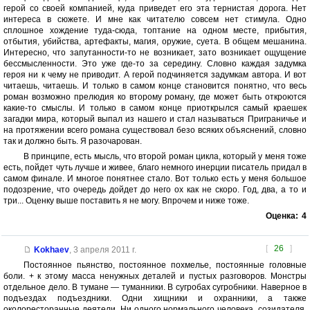
герой со своей компанией, куда приведет его эта тернистая дорога. Нет
интереса в сюжете. И мне как читателю совсем нет стимула. Одно
сплошное хождение туда-сюда, топтание на одном месте, прибытия,
отбытия, убийства, артефакты, магия, оружие, суета. В общем мешанина.
Интересно, что запутанности-то не возникает, зато возникает ощущение
бессмысленности. Это уже где-то за середину. Словно каждая задумка
героя ни к чему не приводит. А герой подчиняется задумкам автора. И вот
читаешь, читаешь. И только в самом конце становится понятно, что весь
роман возможно прелюдия ко второму роману, где может быть откроются
какие-то смыслы. И только в самом конце приоткрылся самый краешек
загадки мира, который выпал из нашего и стал называться Приграничье и
на протяжении всего романа существовал безо всяких объяснений, словно
так и должно быть. Я разочарован.
В принципе, есть мысль, что второй роман цикла, который у меня тоже
есть, пойдет чуть лучше и живее, благо немного инерции писатель придал в
самом финале. И многое понятнее стало. Вот только есть у меня большое
подозрение, что очередь дойдет до него ох как не скоро. Год, два, а то и
три... Оценку выше поставить я не могу. Впрочем и ниже тоже.
Оценка:
4
[
26
]
Kokhaev
,
3 апреля 2011 г.
Постоянное пьянство, постоянное похмелье, постоянные головные
боли. + к этому масса ненужных деталей и пустых разговоров. Монстры
отдельное дело. В тумане — туманники. В сугробах сугробники. Наверное в
подъездах подъездники. Одни хищники и охранники, а также
околоресторанные деятели. Ни одного нормального человека, созидателя.