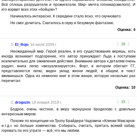
Всё сплошь разрушители и прожигатели. Мир- мечта гопника(смелого). И
кто кормит всех этих «бойцов»?
Начиналось интересно. К середине стало ясно, что скучновато.
Не смог дочитать. Скатилось в скуку и безумную фантазию.
Оценка:
4
[
16
]
El_Rojo
,
16 июля 2009 г.
Неожиданный мир. Герой реален, в его существование веришь, хоть
иногда возникает подозрение, что автор принуждает Льда к поступкам
исключительно для оживления действия. Внимание автора к деталям очень
радует, книга легко «визуализируется», Форт, в котором обитает ГГ,
представляется легко, виден уклад жизни людей, в общем, в текст
вживаешься. Одна из немногих книг в этом жанре, которую несколько раз
перечитал.
Оценка:
10
[
15
]
drogozin
,
18 января 2019 г.
Бодрое, очень честное, в меру чернушное бродилово с довольно
интересным миром.
Похоже по концепции на Тропу Брайдера-Чадовича «Клинки Максаров-
и.т.д.» но больше хомячества. Собирать, считать, прятать всякий хабар,
горевать по его утрате — всё, что мы любим.