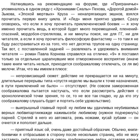
Наткнувшись на рекомендацию на форуме, где «Приграничье»
упоминалось в одном ряду с «Хрониками Сиалы» Пехова, «Дорогой домой»
Зыкова, «Эпохой мертвых» Круза — ненапрягающих экшнов, взялся
прочитать первую книгу цикла. И «Лед» меня приятно удивил. Сразу
оговорюсь, что если я хочу прочитать приключенческий боевик — я хочу
именно прочитать вещь, в которой будет много перемещений, пленений-
спасений, мордобоя-стрелялова, и ни минуты покоя, ни для ГГ, ни для
читателя, а если я хочу прочитать философскую фантастику — то там я не
буду расстраиваться из-за того, что нет десятка трупов на одну страницу.
Так вот, с поставленной задачей — развлекать и удерживать внимания
читателя — роман Павла Корнева справился на отлично. «9» я поставил
только за отдельные царапнувшие мое отмороженное восприятие (иначе
такие книги читать нельзя, приходится соображаловку отключать, се ля ви)
мелочи. Итак, что мы имеем в плюсе:
— непровисающий сюжет: действие не прекращается ни на минуту,
длительные перерывы типа «спустя неделю мы вышли к точке назначения,
в пути приключений не было» — отсутствуют. (Не совсем замороженная
соображаловка пытается настучать, что если рассмотреть действия с
хронологической точки зрения, то се, то не все так гладко, ну да кто эту
соображаловку слушать будет и портить себе удовольствие).
— выигрышный главный герой: ну любим мы удачливых неубиваемых
верных любвипартиижажде наживысебе любимому (нужное подчеркнуть)
парней. Стреляй в него из автомата, режь ножами, кусай зубами — он
очнется и поползет дальше.
— приятный язык: ой, очень даже достойный образчик. Обычно, книги-
боевички я отбрасываю в сторону после нескольких страниц, ибо не могу
заставить себя продираться сквозь графоманские дебри, оставляя клочья