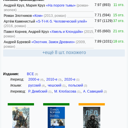
7.97 (893)
11 отз.
Андрей Круз, Мария Круз
«На пороге тьмы»
(роман-
эпопея)
7.71 (594)
15 отз.
Роман Злотников
«Ком»
(2013, роман)
7.97 (1129)
37 отз.
Артём Каменистый
«S-T-I-K-S. Человеческий улей»
(2016, роман)
7.65 (660)
21 отз.
Павел Корнев, Андрей Круз
«Хмель и Клондайк»
(2015,
роман)
7.89 (1031)
18 отз.
Андрей Буревой
«Охотник. Замок Древних»
(2009,
роман)
+ещё 8 шт. похожего
Издания:
ВСЕ
(8)
/период:
2000-е
,
2010-е
,
2020-е
(4)
(3)
(1)
/языки:
русский
,
чешский
,
польский
(4)
(1)
(3)
/перевод:
Р. Дембский
,
М. Клобасова
,
А. Савицкий
(1)
(1)
(2)