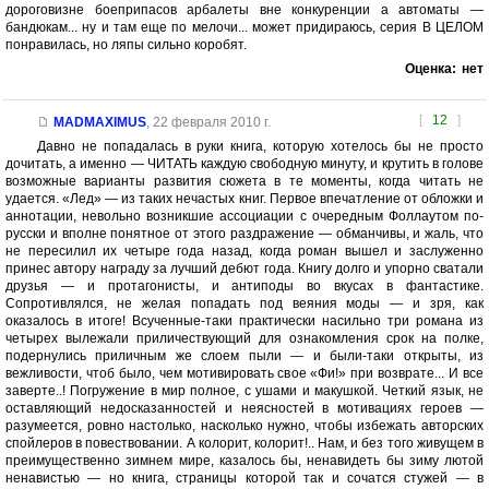
дороговизне боеприпасов арбалеты вне конкуренции а автоматы —
бандюкам... ну и там еще по мелочи... может придираюсь, серия В ЦЕЛОМ
понравилась, но ляпы сильно коробят.
Оценка:
нет
[
12
]
MADMAXIMUS
,
22 февраля 2010 г.
Давно не попадалась в руки книга, которую хотелось бы не просто
дочитать, а именно — ЧИТАТЬ каждую свободную минуту, и крутить в голове
возможные варианты развития сюжета в те моменты, когда читать не
удается. «Лед» — из таких нечастых книг. Первое впечатление от обложки и
аннотации, невольно возникшие ассоциации с очередным Фоллаутом по-
русски и вполне понятное от этого раздражение — обманчивы, и жаль, что
не пересилил их четыре года назад, когда роман вышел и заслуженно
принес автору награду за лучший дебют года. Книгу долго и упорно сватали
друзья — и протагонисты, и антиподы во вкусах в фантастике.
Сопротивлялся, не желая попадать под веяния моды — и зря, как
оказалось в итоге! Всученные-таки практически насильно три романа из
четырех вылежали приличествующий для ознакомления срок на полке,
подернулись приличным же слоем пыли — и были-таки открыты, из
вежливости, чтоб было, чем мотивировать свое «Фи!» при возврате... И все
заверте..! Погружение в мир полное, с ушами и макушкой. Четкий язык, не
оставляющий недосказанностей и неясностей в мотивациях героев —
разумеется, ровно настолько, насколько нужно, чтобы избежать авторских
спойлеров в повествовании. А колорит, колорит!.. Нам, и без того живущем в
преимущественно зимнем мире, казалось бы, ненавидеть бы зиму лютой
ненавистью — но книга, страницы которой так и сочатся стужей — в