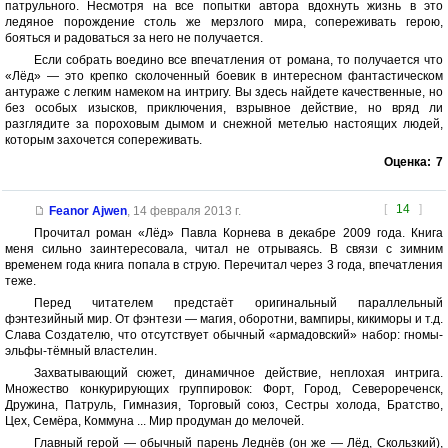
патрульного. Несмотря на все попытки автора вдохнуть жизнь в это
ледяное порождение столь же мерзлого мира, сопереживать герою,
бояться и радоваться за него не получается.
Если собрать воедино все впечатления от романа, то получается что
«Лёд» — это крепко сколоченный боевик в интересном фантастическом
антураже с легким намеком на интригу. Вы здесь найдете качественные, но
без особых изысков, приключения, взрывное действие, но вряд ли
разглядите за пороховым дымом и снежной метелью настоящих людей,
которым захочется сопереживать.
Оценка:
7
[
14
]
Feanor Ajwen
,
14 февраля 2013 г.
Прочитал роман «Лёд» Павла Корнева в декабре 2009 года. Книга
меня сильно заинтересовала, читал не отрываясь. В связи с зимним
временем года книга попала в струю. Перечитал через 3 года, впечатления
теже.
Перед читателем предстаёт оригинальный параллельный
фэнтезийный мир. От фэнтези — магия, оборотни, вампиры, кикиморы и т.д.
Слава Создателю, что отсутствует обычный «армадовский» набор: гномы-
эльфы-тёмный властелин.
Захватывающий сюжет, динамичное действие, неплохая интрига.
Множество конкурирующих группировок: Форт, Город, Северореченск,
Дружина, Патруль, Гимназия, Торговый союз, Сестры холода, Братство,
Цех, Семёра, Коммуна ... Мир продуман до мелочей.
Главный герой — обычный парень Леднёв (он же — Лёд, Скользкий),