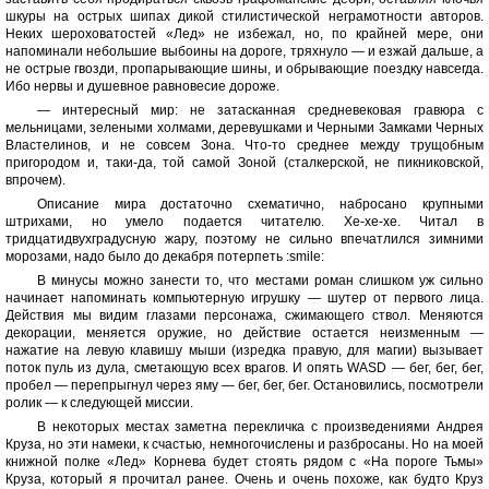
шкуры на острых шипах дикой стилистической неграмотности авторов.
Неких шероховатостей «Лед» не избежал, но, по крайней мере, они
напоминали небольшие выбоины на дороге, тряхнуло — и езжай дальше, а
не острые гвозди, пропарывающие шины, и обрывающие поездку навсегда.
Ибо нервы и душевное равновесие дороже.
— интересный мир: не затасканная средневековая гравюра с
мельницами, зелеными холмами, деревушками и Черными Замками Черных
Властелинов, и не совсем Зона. Что-то среднее между трущобным
пригородом и, таки-да, той самой Зоной (сталкерской, не пикниковской,
впрочем).
Описание мира достаточно схематично, набросано крупными
штрихами, но умело подается читателю. Хе-хе-хе. Читал в
тридцатидвухградусную жару, поэтому не сильно впечатлился зимними
морозами, надо было до декабря потерпеть :smile:
В минусы можно занести то, что местами роман слишком уж сильно
начинает напоминать компьютерную игрушку — шутер от первого лица.
Действия мы видим глазами персонажа, сжимающего ствол. Меняются
декорации, меняется оружие, но действие остается неизменным —
нажатие на левую клавишу мыши (изредка правую, для магии) вызывает
поток пуль из дула, сметающую всех врагов. И опять WASD — бег, бег, бег,
пробел — перепрыгнул через яму — бег, бег, бег. Остановились, посмотрели
ролик — к следующей миссии.
В некоторых местах заметна перекличка с произведениями Андрея
Круза, но эти намеки, к счастью, немногочислены и разбросаны. Но на моей
книжной полке «Лед» Корнева будет стоять рядом с «На пороге Тьмы»
Круза, который я прочитал ранее. Очень и очень похоже, как будто Круз