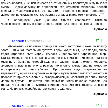
чем собирался, и не испытывает по отношению к происходящему никаких
эмоций. Ведем девушку на перепихон. Упс, случился очередной боевой
эпизодец, у девушки дырка во лбу, Лед, не меняя скорости, продолжает
движение, прикидывая, сколько заряда осталось в амулете и пистолете))))
Я аплодирую. Даже Донцова тщится изображать какие-то
человеческие порывы в своих героях. Автор Льда честен до конца. Браво.
Оценка:
4
[
37
]
Халвомёт
,
9 февраля 2013 г.
Абсолютно не понятно почему так много восторгов и ахов по поводу
этого... Зияющая глагольная пустота! Герой ходит, пьет, бьет морды, снова
ходит, стреляет, бьет морды, стирает и перебирает барахлишко. Мир-
калька, мозаика из «Поселка» и Зоны из «Пикника на обочине». Только в
отличие от Зоны, по которой ходили и ползали люди, плохие и хорошие,
альтруистичные и не очень, разные, но вполне живые, вполне люди, по
пространству картонно-лубочного Приграничья ездят марионетки на
веревочках. Дерни за шнурочек — и герой мужественно выпятит челюсть и
изобразит приспособление к выворачивающим жестоким реалиям мира;
дерни за другую — начнется непонятный по целям поход за граалем. Без
грааля, что характерно. Пустота, книга ни о чем. Это тоже отдельный нынче
жанр. Но иллюзию драйва автору создать удалось.
Оценка:
4
[
17
]
Alexx777
,
12 августа 2011 г.