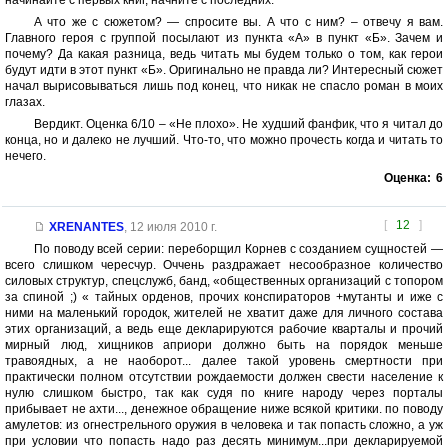
начинайте с первых книг, начните с последних.
А что же с сюжетом? — спросите вы. А что с ним? – отвечу я вам.
Главного героя с группой посылают из пункта «А» в пункт «Б». Зачем и
почему? Да какая разница, ведь читать мы будем только о том, как герои
будут идти в этот пункт «Б». Оригинально не правда ли? Интересный сюжет
начал вырисовываться лишь под конец, что никак не спасло роман в моих
глазах.
Вердикт. Оценка 6/10 – «Не плохо». Не худший фанфик, что я читал до
конца, но и далеко не лучший. Что-то, что можно прочесть когда и читать то
нечего.
Оценка:
6
[
12
]
XRENANTES
,
12 июля 2010 г.
По поводу всей серии: переборщил Корнев с созданием сущностей —
всего слишком чересчур. Оччень раздражает несообразное количество
силовых структур, спецслужб, банд, «общественных организаций с топором
за спиной ;) « тайных орденов, прочих конспираторов +мутанты и иже с
ними на маленький городок, жителей не хватит даже для личного состава
этих организаций, а ведь еще декларируются рабочие кварталы и прочий
мирный люд, хищников априори должно быть на порядок меньше
травоядных, а не наоборот... далее такой уровень смертности при
практически полном отсутствии рождаемости должен свести население к
нулю слишком быстро, так как судя по книге народу через порталы
прибывает не ахти..., денежное обращение ниже всякой критики. по поводу
амулетов: из огнестрельного оружия в человека и так попасть сложно, а уж
при условии что попасть надо раз десять минимум...при декларируемой