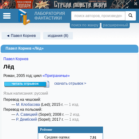
ЛАБОРАТОРИЯ
ФАНТАСТИКИ
поиск по жанру
расширенный
◄ Павел Корнев
издания (8)
Павел Корнев «Лёд»
Павел Корнев
Лёд
Роман,
2005
год; цикл
«Приграничье»
скачать отрывок >
читать отрывок
Язык написания: русский
Перевод на чешский:
—
М. Клобасова
(Led)
; 2015 г.
— 1 изд.
Перевод на польский:
—
А. Савицкий
(Sopel)
; 2008 г.
— 2 изд.
—
Р. Дембский
(Sopel)
; 2017 г.
— 1 изд.
Рейтинг
Средняя оценка:
7.91