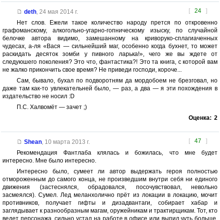
[
24
]
deth
,
24 мая 2014 г.
Нет слов. Ежели такое количество народу прется по откровенно
графоманскому, алкогольно-угарно-гопническому изыску, по случайной
белочке автора видимо, замешанному на криворуко-сплагиаченных
чудесах, а-ля «Вася — сильнейший маг, особенно когда бухнет, то может
раскидать десяток зомби у пивного ларька!», чего же вы ждете от
следуюшего поколения? Это что, фантастика?! Это та книга, с которой вам
не жалко прикончить свое время? Не приведи господи, короче...
Сам, бывало, бухал по подворотням да мордобоем не брезговал, но
даже там как-то увлекательней было, — раз, а два — я эти похождения в
издательство не носил :D
П.С. Халвомёт — зачет ;)
Оценка:
2
[
47
]
Shean
,
10 марта 2013 г.
Рекомендация Фантлаба клялась и божилась, что мне будет
интересно. Мне было интересно.
Интересно было, сумеет ли автор выдержать героя полностью
отмороженным до самого конца, не произведшим внутри себя ни единого
движения (застеснялся, обрадовался, посочувствовал, невольно
засмеялся). Сумел. Лед меланхолично прёт из локации в локацию, мочит
противников, получает гифты и дизадвантаги, собирает хабар и
заглядывает к разнообразным магам, оружейникам и трактирщикам. Тот, кто
ведет персонажа, сильно устал на работе в офисе или выпил чуть больше,