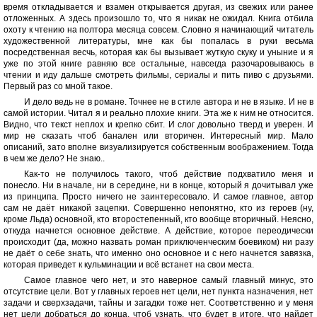
время откладывается и взамен открывается другая, из свежих или ранее
отложенных. А здесь произошло то, что я никак не ожидал. Книга отбила
охоту к чтению на полтора месяца совсем. Словно я начинающий читатель
художественной литературы, мне как бы попалась в руки весьма
посредственная весчь, которая как бы вызывает жуткую скуку и уныние и я
уже по этой книге равняю все остальные, навсегда разочаровываюсь в
чтении и иду дальше смотреть фильмы, сериалы и пить пиво с друзьями.
Первый раз со мной такое.
И дело ведь не в романе. Точнее не в стиле автора и не в языке. И не в
самой истории. Читал я и реально плохие книги. Эта же к ним не относится.
Видно, что текст неплох и крепко сбит. И слог довольно тверд и уверен. И
мир не сказать чтоб банален или вторичен. Интересный мир. Мало
описаний, зато вполне визуализируется собственным воображением. Тогда
в чем же дело? Не знаю..
Как-то не получилось такого, чтоб действие подхватило меня и
понесло. Ни в начале, ни в середине, ни в конце, который я дочитывал уже
из принципа. Просто ничего не заинтересовало. И самое главное, автор
сам не даёт никакой зацепки. Совершенно непонятно, кто из героев (ну,
кроме Льда) основной, кто второстепенный, кто вообще вторичный. Неясно,
откуда начнется основное действие. А действие, которое переодически
происходит (да, можно назвать роман приключенческим боевиком) ни разу
не даёт о себе знать, что именно оно основное и с него начнется завязка,
которая приведет к кульминации и всё встанет на свои места.
Самое главное чего нет, и это наверное самый главный минус, это
отсутствие цели. Вот у главных героев нет цели, нет пункта назначения, нет
задачи и сверхзадачи, тайны и загадки тоже нет. Соответственно и у меня
нет цели добраться до конца, чтоб узнать, что будет в итоге, что найдет