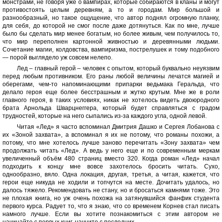
монстрами, не говоря уже о вампирах, которые собираются в кланы и могут
противостоять целым деревням, а то и городам. Мир большой и
разнообразный, но такое ощущение, что автор поднял огромную планку,
для себя, до которой не смог после даже дотянуться. Как по мне, лучше
было бы сделать мир менее богатым, но более живым, чем получилось то,
что мир переполнен картонной живностью и деревянными людьми.
Сочетание магии, колдовства, вампиризма, пострелушек и тому подобного
— порой выглядело уж совсем нелепо.
Лед – главный герой – человек с опытом, который буквально неуязвим
перед любым противником. Его раны любой величины лечатся магией и
оберегами, чем-то напоминающими припарки ведьмака Геральда, что
делало героя еще более бесстрашным и жутко крутым. Мне же в роли
главного героя, в таких условиях, никак не хотелось видеть двоюродного
брата Арнольда Шварцнеггера, который будет справляться с градом
трудностей, которые на него сыпались из-за каждого угла, одной левой.
Читая «Лед» я часто вспоминал Дмитрия Дашко и Сергея Лобанова с
их «Зоной захвата», а вспоминал я их не потому, что романы похожи, а
потому, что мне хотелось лучше заново перечитать «Зону захвата» чем
продолжать читать «Лед». А ведь у него еще и по современным меркам
увеличенный объём 480 страниц вместо 320. Когда роман «Лед» начал
подходить к концу мне вовсе захотелось бросить читать. Сухо,
однообразно, вяло. Одна локация, другая, третья, а читая, кажется, что
герои еще никуда не ходили и топчутся на месте. Дочитать удалось, но
далось тяжело. Рекомендовать не стану, но и бросаться камнями тоже. Это
не плохая книга, но уж очень похожа на затянувшийся фанфик студента
первого курса. Радует то, что я знаю, что со временем Корнев стал писать
намного лучше. Если вы хотите познакомиться с этим автором не