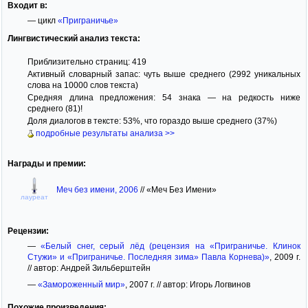
Входит в:
— цикл
«Приграничье»
Лингвистический анализ текста:
Приблизительно страниц: 419
Активный словарный запас: чуть выше среднего (2992 уникальных
слова на 10000 слов текста)
Средняя длина предложения: 54 знака — на редкость ниже
среднего (81)!
Доля диалогов в тексте: 53%, что гораздо выше среднего (37%)
подробные результаты анализа >>
Награды и премии:
Меч без имени, 2006
//
«Меч Без Имени»
лауреат
Рецензии:
—
«Белый снег, серый лёд (рецензия на «Приграничье. Клинок
Стужи» и «Приграничье. Последняя зима» Павла Корнева)»
, 2009 г.
// автор: Андрей Зильберштейн
—
«Замороженный мир»
, 2007 г. // автор: Игорь Логвинов
Похожие произведения: