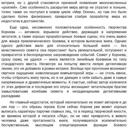
интриги, но с другой становится причиной появления многочисленных
«роялей». Сию особенность раскрытия мира автор не утратил и поныне,
точно также он поступил в новом цикле «Мир Осени», но там это было
сделано более филигранно, превратив слабую проработку мира из
недостатка в достоинство.
Еще одна, несомненно положительная особенность творчества
Корнева — активное, взрывное действие, держащее в напряжении
читателя, а также хорошо проработанные боевые сцены, что очень важно
для жанра приключенческого боевика, в котором выписана книга. Однако
одного действия мало для относительно большой книги — без
качественного сюжета она перестанет быть увлекательной, потускнеет и
превратится в беспорядочное нагромождение событий. Сюжет у Корнева,
сразу скажу, не удался — книга является линейным боевиком по типу
стандартного квеста. Несмотря на попытку ввести легкую детективную
линию, это не добавило в роман интриги. Вообще при прочтении возникает
смутное ощущение новеллизации компьютерной игры — не столь явное,
чтобы отбросить книгу прочь, но и не дающее о себе забыть даже в самые
напряженные и драматичные моменты. К счастью, сейчас автор излечился
от этих дефектов и последние его опусы восхищают читательскую братию
замысловатыми изгибами сюжета и неординарными детективными
разгадками.
Но главный недостаток, который окончательно не изжит автором и до
сих пор — это образы героев. Если сейчас Корнев уже может хорошо
выписать характеры парочки главных лиц, то в период творческой юности,
во времена которой и писался «Лёд», он не смог превратить в живого
человека даже протагониста книги, получившегося исключительно
бесчувственным, мыслящим олицетворением функции боевого