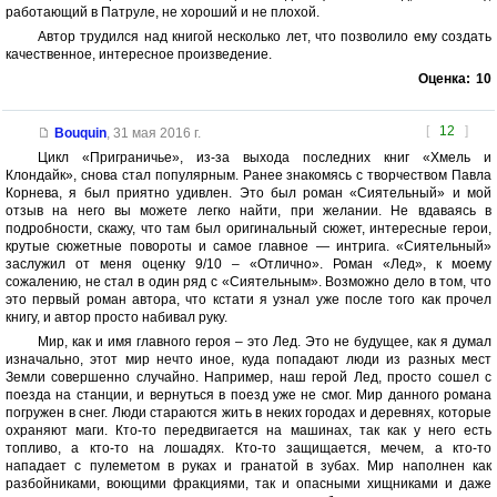
работающий в Патруле, не хороший и не плохой.
Автор трудился над книгой несколько лет, что позволило ему создать
качественное, интересное произведение.
Оценка:
10
[
12
]
Bouquin
,
31 мая 2016 г.
Цикл «Приграничье», из-за выхода последних книг «Хмель и
Клондайк», снова стал популярным. Ранее знакомясь с творчеством Павла
Корнева, я был приятно удивлен. Это был роман «Сиятельный» и мой
отзыв на него вы можете легко найти, при желании. Не вдаваясь в
подробности, скажу, что там был оригинальный сюжет, интересные герои,
крутые сюжетные повороты и самое главное — интрига. «Сиятельный»
заслужил от меня оценку 9/10 – «Отлично». Роман «Лед», к моему
сожалению, не стал в один ряд с «Сиятельным». Возможно дело в том, что
это первый роман автора, что кстати я узнал уже после того как прочел
книгу, и автор просто набивал руку.
Мир, как и имя главного героя – это Лед. Это не будущее, как я думал
изначально, этот мир нечто иное, куда попадают люди из разных мест
Земли совершенно случайно. Например, наш герой Лед, просто сошел с
поезда на станции, и вернуться в поезд уже не смог. Мир данного романа
погружен в снег. Люди стараются жить в неких городах и деревнях, которые
охраняют маги. Кто-то передвигается на машинах, так как у него есть
топливо, а кто-то на лошадях. Кто-то защищается, мечем, а кто-то
нападает с пулеметом в руках и гранатой в зубах. Мир наполнен как
разбойниками, воющими фракциями, так и опасными хищниками и даже