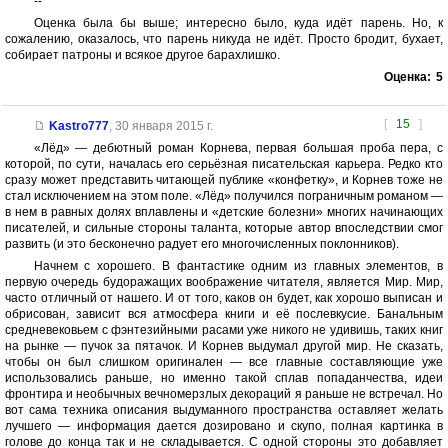
--
Оценка была бы выше; интересно было, куда идёт парень. Но, к
сожалению, оказалось, что парень никуда не идёт. Просто бродит, бухает,
собирает патроны и всякое другое барахлишко.
Оценка:
5
[
15
]
Kastro777
,
30 января 2015 г.
«Лёд» — дебютный роман Корнева, первая большая проба пера, с
которой, по сути, началась его серьёзная писательская карьера. Редко кто
сразу может представить читающей публике «конфетку», и Корнев тоже не
стал исключением на этом поле. «Лёд» получился пограничным романом —
в нем в равных долях вплавлены и «детские болезни» многих начинающих
писателей, и сильные стороны таланта, которые автор впоследствии смог
развить (и это бесконечно радует его многочисленных поклонников).
Начнем с хорошего. В фантастике одним из главных элементов, в
первую очередь будоражащих воображение читателя, является Мир. Мир,
часто отличный от нашего. И от того, каков он будет, как хорошо выписан и
обрисован, зависит вся атмосфера книги и её послевкусие. Банальным
средневековьем с фэнтезийными расами уже никого не удивишь, таких книг
на рынке — пучок за пятачок. И Корнев выдумал другой мир. Не сказать,
чтобы он был слишком оригинален — все главные составляющие уже
использовались раньше, но именно такой сплав попаданчества, идеи
фронтира и необычных вечномерзлых декораций я раньше не встречал. Но
вот сама техника описания выдуманного пространства оставляет желать
лучшего — информация дается дозировано и скупо, полная картинка в
голове до конца так и не складывается. С одной стороны это добавляет