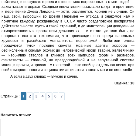
пейзажах, в поступках героев и отношениях встреченных в книге людей —
захватывает и держит. Сходные впечатления вызывало когда-то прочтение
и перечтение Джека Лондона — хотя, разумеется, Корнев не Лондон. Он
наш, свой, выросший во Время Перемен — отсюда и знакомое нам и
понятное каждому, рожденному в СССР, чисто совдеповское восприятие
действительности, пусть и такой странной, и до квинтэссенции доведенные
отмороженность и прагматизм девяностых — и оттого, должно быть, не
напрягает вся эта техномагия, что происходит она среди панельных
хрущевок и расейского менталитета персонажей.. Любители экшна
порадуются тугой пружине сюжета, мрачные адепты хоррора —
бесчисленным сонмам охочих до человеческой крови тварин, железячники
— изобилию стволов и клинков всех калибров, форм и размеров,
фэнтезисты — сложной, но правдоподобной и не запутанной системе
магии, и прочая, и прочая... А главгерой — это вообще отдельная песня: при
всей отмороженности и социопатии антипатии вызвать так и не смог.:smile:
А если в двух словах — Вкусно и сочно.
Оценка:
10
Страницы:
1
2
3
4
5
6
7
Написать отзыв: