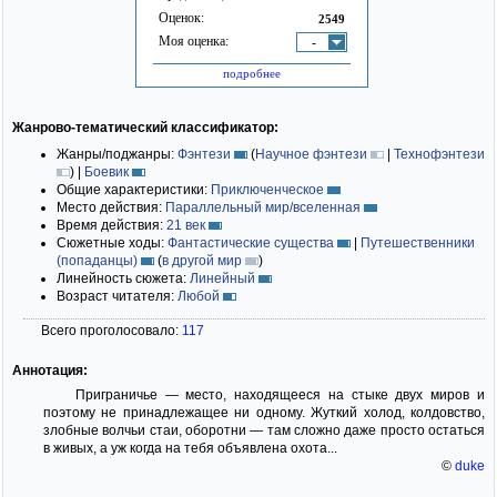
Оценок:
2549
Моя оценка:
-
подробнее
Жанрово-тематический классификатор:
Жанры/поджанры:
Фэнтези
(
Научное фэнтези
|
Технофэнтези
)
|
Боевик
Общие характеристики:
Приключенческое
Место действия:
Параллельный мир/вселенная
Время действия:
21 век
Сюжетные ходы:
Фантастические существа
|
Путешественники
(попаданцы)
(
в другой мир
)
Линейность сюжета:
Линейный
Возраст читателя:
Любой
Всего проголосовало:
117
Аннотация:
Приграничье — место, находящееся на стыке двух миров и
поэтому не принадлежащее ни одному. Жуткий холод, колдовство,
злобные волчьи стаи, оборотни — там сложно даже просто остаться
в живых, а уж когда на тебя объявлена охота...
©
duke