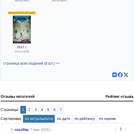
(польский)
(польский)
2017 г.
(польский)
страница всех изданий (8 шт.) >>
Отзывы читателей
Рейтинг отзыва
Страницы:
1
2
3
4
5
6
7
Сортировка:
по актуальности
по дате
по рейтингу
по оценке
[
3
]
rossfhw
,
7 мая 2026 г.