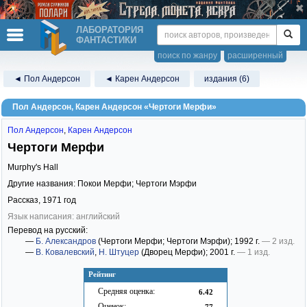
ЛАБОРАТОРИЯ
ФАНТАСТИКИ
поиск по жанру
расширенный
◄ Пол Андерсон
◄ Карен Андерсон
издания (6)
Пол Андерсон, Карен Андерсон «Чертоги Мерфи»
Пол Андерсон
,
Карен Андерсон
Чертоги Мерфи
Murphy's Hall
Другие названия: Покои Мерфи; Чертоги Мэрфи
Рассказ,
1971
год
Язык написания: английский
Перевод на русский:
—
Б. Александров
(Чертоги Мерфи; Чертоги Мэрфи)
; 1992 г.
— 2 изд.
—
В. Ковалевский
,
Н. Штуцер
(Дворец Мерфи)
; 2001 г.
— 1 изд.
Рейтинг
Средняя оценка:
6.42
Оценок:
77