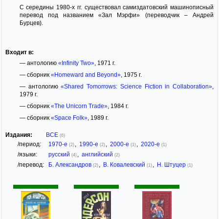
С середины 1980-х гг. существовал самиздатовский машинописный
перевод под названием «Зал Мэрфи» (переводчик – Андрей
Бурцев).
Входит в:
— антологию
«Infinity Two»
, 1971 г.
— сборник
«Homeward and Beyond»
, 1975 г.
— антологию
«Shared Tomorrows: Science Fiction in Collaboration»
,
1979 г.
— сборник
«The Unicorn Trade»
, 1984 г.
— сборник
«Space Folk»
, 1989 г.
Издания:
ВСЕ
(6)
/период:
1970-е
,
1990-е
,
2000-е
,
2020-е
(2)
(2)
(1)
(1)
/языки:
русский
,
английский
(4)
(2)
/перевод:
Б. Александров
,
В. Ковалевский
,
Н. Штуцер
(2)
(1)
(1)