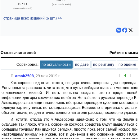
1971 г.
(английский)
(английский)
страница всех изданий (6 шт.) >>
Отзывы читателей
Рейтинг отзыва
Сортировка:
по актуальности
по дате
по рейтингу
по оценке
[
4
]
amak2508
,
29 мая 2019 г.
Как хорошо видно из текста, вещица очень непроста для перевода.
Есть попытка рассказать читателю, что путь к звёздам выстлан множеством
человеческих жизней. И есть попытка создать что-то вроде новой
мифологии для эры космических полётов. Но всё это в русском переводе Б.
Александрова выглядит всего лишь пёстрым переводом кусочков мозаики, в
единую картину никак не складывающихся. Возможно в оригинале дела и
обстоят иначе, но для отечественного читателя рассказ, похоже, не удался.
И, кстати, откуда это у Андерсона идея-фикс о том, что на Земле в
будущем так плохо, что на освоение космоса средства будут выделяться с
большим трудом? Как видится сегодня, просто пока этот самый космос по-
настоящему никому не нужен, вот и денежки в его освоение никто ПОКА