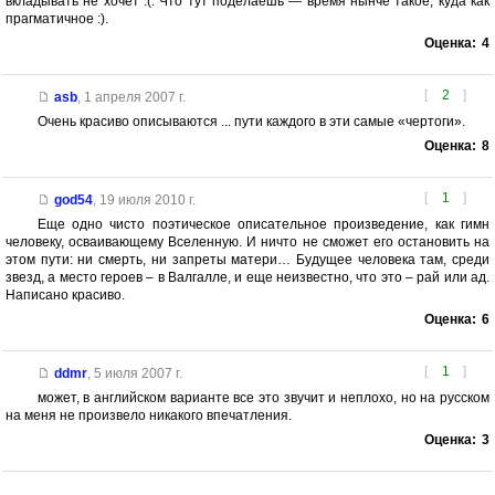
вкладывать не хочет :(. Что тут поделаешь — время нынче такое, куда как
прагматичное :).
Оценка:
4
[
2
]
asb
,
1 апреля 2007 г.
Очень красиво описываются ... пути каждого в эти самые «чертоги».
Оценка:
8
[
1
]
god54
,
19 июля 2010 г.
Еще одно чисто поэтическое описательное произведение, как гимн
человеку, осваивающему Вселенную. И ничто не сможет его остановить на
этом пути: ни смерть, ни запреты матери… Будущее человека там, среди
звезд, а место героев – в Валгалле, и еще неизвестно, что это – рай или ад.
Написано красиво.
Оценка:
6
[
1
]
ddmr
,
5 июля 2007 г.
может, в английском варианте все это звучит и неплохо, но на русском
на меня не произвело никакого впечатления.
Оценка:
3