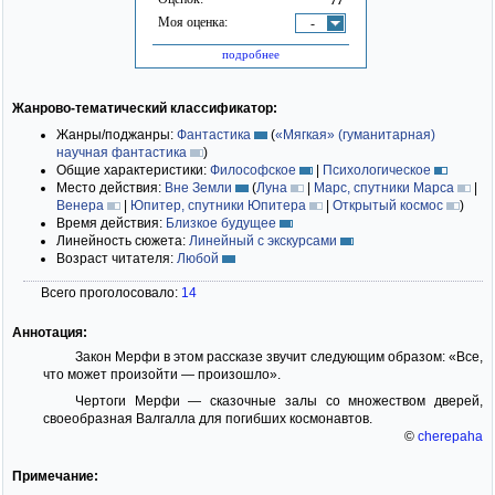
Моя оценка:
-
подробнее
Жанрово-тематический классификатор:
Жанры/поджанры:
Фантастика
(
«Мягкая» (гуманитарная)
научная фантастика
)
Общие характеристики:
Философское
|
Психологическое
Место действия:
Вне Земли
(
Луна
|
Марс, спутники Марса
|
Венера
|
Юпитер, спутники Юпитера
|
Открытый космос
)
Время действия:
Близкое будущее
Линейность сюжета:
Линейный с экскурсами
Возраст читателя:
Любой
Всего проголосовало:
14
Аннотация:
Закон Мерфи в этом рассказе звучит следующим образом: «Все,
что может произойти — произошло».
Чертоги Мерфи — сказочные залы со множеством дверей,
своеобразная Валгалла для погибших космонавтов.
©
cherepaha
Примечание: