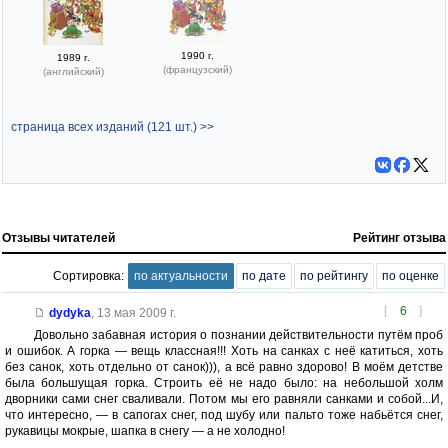
1990 г.
1989 г.
(французский)
(английский)
страница всех изданий (121 шт.) >>
Отзывы читателей
Рейтинг отзыва
Сортировка:
по актуальности
по дате
по рейтингу
по оценке
[
6
]
dydyka
,
13 мая 2009 г.
Довольно забавная история о познании действительности путём проб
и ошибок. А горка — вещь классная!!! Хоть на санках с неё катиться, хоть
без санок, хоть отдельно от санок))), а всё равно здорово! В моём детстве
была большущая горка. Строить её не надо было: на небольшой холм
дворники сами снег сваливали. Потом мы его равняли санками и собой...И,
что интересно, — в сапогах снег, под шубу или пальто тоже набьётся снег,
рукавицы мокрые, шапка в снегу — а не холодно!