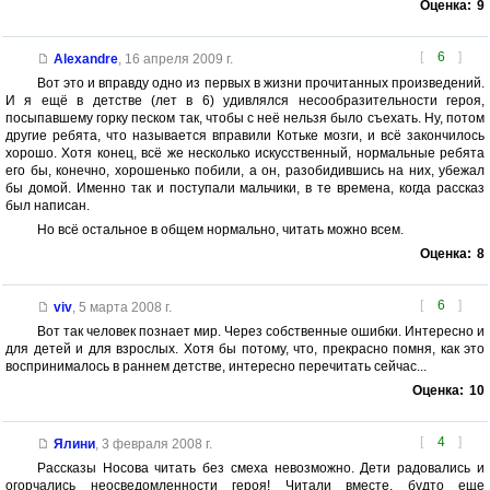
Оценка:
9
[
6
]
Alexandre
,
16 апреля 2009 г.
Вот это и вправду одно из первых в жизни прочитанных произведений.
И я ещё в детстве (лет в 6) удивлялся несообразительности героя,
посыпавшему горку песком так, чтобы с неё нельзя было съехать. Ну, потом
другие ребята, что называется вправили Котьке мозги, и всё закончилось
хорошо. Хотя конец, всё же несколько искусственный, нормальные ребята
его бы, конечно, хорошенько побили, а он, разобидившись на них, убежал
бы домой. Именно так и поступали мальчики, в те времена, когда рассказ
был написан.
Но всё остальное в общем нормально, читать можно всем.
Оценка:
8
[
6
]
viv
,
5 марта 2008 г.
Вот так человек познает мир. Через собственные ошибки. Интересно и
для детей и для взрослых. Хотя бы потому, что, прекрасно помня, как это
воспринималось в раннем детстве, интересно перечитать сейчас...
Оценка:
10
[
4
]
Ялини
,
3 февраля 2008 г.
Рассказы Носова читать без смеха невозможно. Дети радовались и
огорчались неосведомленности героя! Читали вместе, будто еще