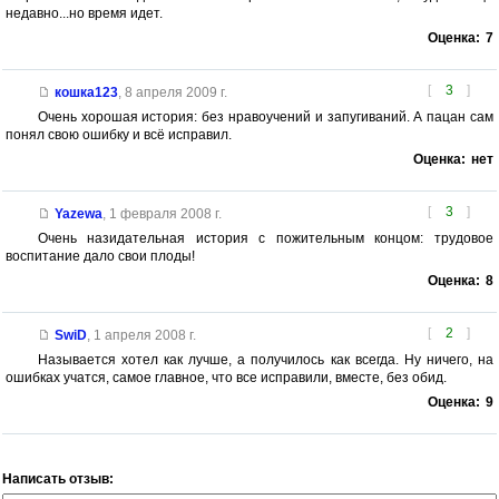
недавно...но время идет.
Оценка:
7
[
3
]
кошка123
,
8 апреля 2009 г.
Очень хорошая история: без нравоучений и запугиваний. А пацан сам
понял свою ошибку и всё исправил.
Оценка:
нет
[
3
]
Yazewa
,
1 февраля 2008 г.
Очень назидательная история с пожительным концом: трудовое
воспитание дало свои плоды!
Оценка:
8
[
2
]
SwiD
,
1 апреля 2008 г.
Называется хотел как лучше, а получилось как всегда. Ну ничего, на
ошибках учатся, самое главное, что все исправили, вместе, без обид.
Оценка:
9
Написать отзыв: