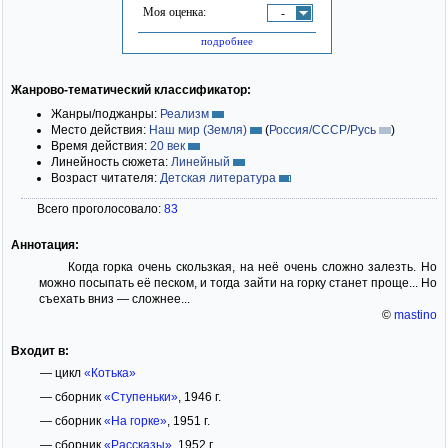
Моя оценка:
-
подробнее
Жанрово-тематический классификатор:
Жанры/поджанры:
Реализм
Место действия:
Наш мир (Земля)
(
Россия/СССР/Русь
)
Время действия:
20 век
Линейность сюжета:
Линейный
Возраст читателя:
Детская литература
Всего проголосовало:
83
Аннотация:
Когда горка очень скользкая, на неё очень сложно залезть. Но
можно посыпать её песком, и тогда зайти на горку станет проще... Но
съехать вниз — сложнее...
©
mastino
Входит в:
— цикл
«Котька»
— сборник
«Ступеньки»
, 1946 г.
— сборник
«На горке»
, 1951 г.
— сборник
«Рассказы»
, 1952 г.