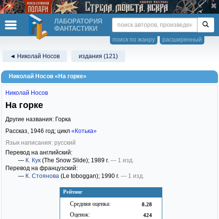
ЛАБОРАТОРИЯ
ФАНТАСТИКИ
поиск по жанру
расширенный
◄ Николай Носов
издания (121)
Николай Носов «На горке»
Николай Носов
На горке
Другие названия: Горка
Рассказ,
1946
год; цикл
«Котька»
Язык написания: русский
Перевод на английский:
—
К. Кук
(The Snow Slide)
; 1989 г.
— 1 изд.
Перевод на французский:
—
К. Стоянова
(Le toboggan)
; 1990 г.
— 1 изд.
Рейтинг
Средняя оценка:
8.28
Оценок:
424