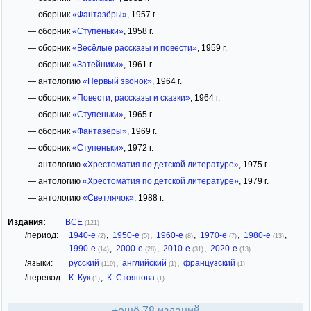
— сборник
«Фантазёры»
, 1957 г.
— сборник
«Ступеньки»
, 1958 г.
— сборник
«Весёлые рассказы и повести»
, 1959 г.
— сборник
«Затейники»
, 1961 г.
— антологию
«Первый звонок»
, 1964 г.
— сборник
«Повести, рассказы и сказки»
, 1964 г.
— сборник
«Ступеньки»
, 1965 г.
— сборник
«Фантазёры»
, 1969 г.
— сборник
«Ступеньки»
, 1972 г.
— антологию
«Хрестоматия по детской литературе»
, 1975 г.
— антологию
«Хрестоматия по детской литературе»
, 1979 г.
— антологию
«Светлячок»
, 1988 г.
Издания:
ВСЕ
(121)
/период:
1940-е
,
1950-е
,
1960-е
,
1970-е
,
1980-е
,
(2)
(5)
(8)
(7)
(13)
1990-е
,
2000-е
,
2010-е
,
2020-е
(14)
(28)
(31)
(13)
/языки:
русский
,
английский
,
французский
(119)
(1)
(1)
/перевод:
К. Кук
,
К. Стоянова
(1)
(1)
+ещё 78 изданий