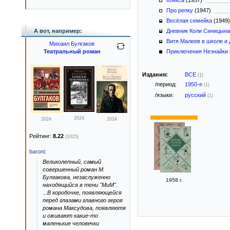
Клякса
(1957)
Про репку
(1947)
Весёлая семейка
(1949
А вот, например:
Дневник Коли Синицына
Витя Малеев в школе и
Михаил Булгаков
Театральный роман
Приключения Незнайки и
Издания:
ВСЕ
(1)
/период:
1950-е
(1)
/языки:
русский
(1)
2024
2024
2024
Рейтинг:
8.22
(1015)
baroni
:
Великолепный, самый
совершенный роман М.
Булгакова, незаслуженно
1958 г.
находящийся в тени "МиМ".
...В коробочке, появляющейся
перед глазами главного героя
романа Максудова, появляютя
и оживают какие-то
маленькие человечки