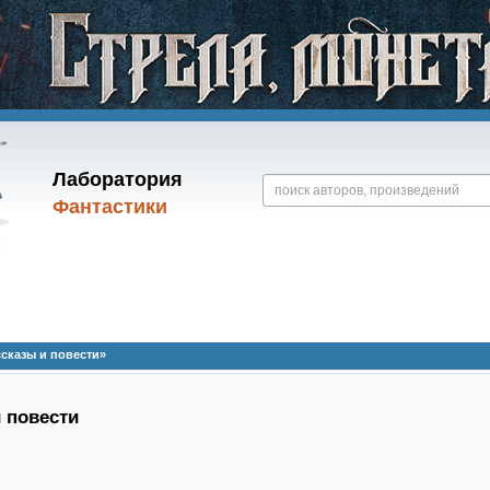
Лаборатория
Фантастики
сказы и повести»
 повести