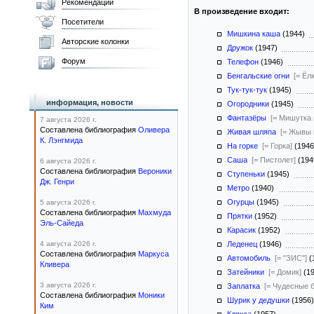
Рекомендации
В произведение входит:
Посетители
Мишкина каша
(1944)
Авторские колонки
Дружок
(1947)
Форум
Телефон
(1946)
Бенгальские огни
[= Ёл
Тук-тук-тук
(1945)
информация, новости
Огородники
(1945)
Фантазёры
[= Мишутка 
7 августа 2026 г.
Составлена библиография
Оливера
Живая шляпа
[= Жывы 
К. Лэнгмида
На горке
[= Горка]
(194
Саша
[= Пистолет]
(19
6 августа 2026 г.
Составлена библиография
Вероники
Ступеньки
(1945)
Дж. Генри
Метро
(1940)
Огурцы
(1945)
5 августа 2026 г.
Составлена библиография
Махмуда
Прятки
(1952)
Эль-Сайеда
Карасик
(1952)
4 августа 2026 г.
Леденец
(1946)
Составлена библиография
Маркуса
Автомобиль
[= "ЗИС"]
(
Кливера
Затейники
[= Домик]
(1
3 августа 2026 г.
Заплатка
[= Чудесные 
Составлена библиография
Моники
Шурик у дедушки
(1956
Ким