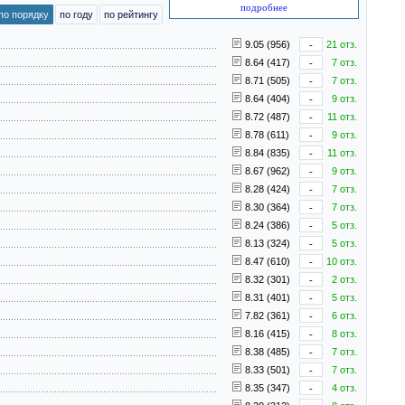
подробнее
по порядку
по году
по рейтингу
9.05 (956)
-
21 отз.
8.64 (417)
-
7 отз.
8.71 (505)
-
7 отз.
8.64 (404)
-
9 отз.
8.72 (487)
-
11 отз.
8.78 (611)
-
9 отз.
8.84 (835)
-
11 отз.
8.67 (962)
-
9 отз.
8.28 (424)
-
7 отз.
8.30 (364)
-
7 отз.
8.24 (386)
-
5 отз.
8.13 (324)
-
5 отз.
8.47 (610)
-
10 отз.
8.32 (301)
-
2 отз.
8.31 (401)
-
5 отз.
7.82 (361)
-
6 отз.
8.16 (415)
-
8 отз.
8.38 (485)
-
7 отз.
8.33 (501)
-
7 отз.
8.35 (347)
-
4 отз.