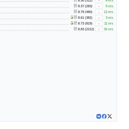
8.30 (312)
-
8 отз.
8.37 (283)
-
5 отз.
8.79 (480)
-
12 отз.
8.61 (382)
-
3 отз.
8.73 (819)
-
11 отз.
8.83 (2212)
-
32 отз.