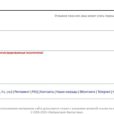
Отзывов пока нет, ваш может стать первы
регистрированные посетители!
,
fra
,
укр
) |
Регламент
|
FAQ
|
Контакты
|
Наши награды
|
ВКонтакте
|
Telegram
|
спользование материалов сайта допускается только с указанием активной ссылки на и
© 2005-2026
«Лаборатория Фантастики»
.