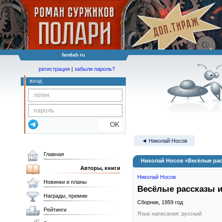
fantlab ru
регистрация
|
забыли пароль?
вход
OK
◄ Николай Носов
Главная
Николай Носов «Весёлые рас
Авторы, книги
Николай Носов
Новинки и планы
Весёлые рассказы и
Награды, премии
Сборник,
1959
год
Рейтинги
Язык написания: русский