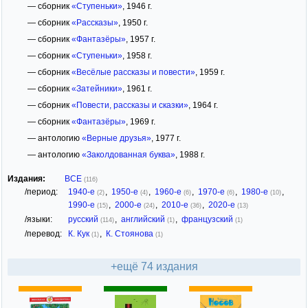
— сборник
«Ступеньки»
, 1946 г.
— сборник
«Рассказы»
, 1950 г.
— сборник
«Фантазёры»
, 1957 г.
— сборник
«Ступеньки»
, 1958 г.
— сборник
«Весёлые рассказы и повести»
, 1959 г.
— сборник
«Затейники»
, 1961 г.
— сборник
«Повести, рассказы и сказки»
, 1964 г.
— сборник
«Фантазёры»
, 1969 г.
— антологию
«Верные друзья»
, 1977 г.
— антологию
«Заколдованная буква»
, 1988 г.
Издания:
ВСЕ
(116)
/период:
1940-е
,
1950-е
,
1960-е
,
1970-е
,
1980-е
,
(2)
(4)
(6)
(6)
(10)
1990-е
,
2000-е
,
2010-е
,
2020-е
(15)
(24)
(36)
(13)
/языки:
русский
,
английский
,
французский
(114)
(1)
(1)
/перевод:
К. Кук
,
К. Стоянова
(1)
(1)
+ещё 74 издания