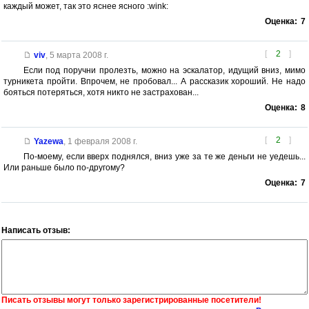
каждый может, так это яснее ясного :wink:
Оценка:
7
[
2
]
viv
,
5 марта 2008 г.
Если под поручни пролезть, можно на эскалатор, идущий вниз, мимо
турникета пройти. Впрочем, не пробовал... А рассказик хороший. Не надо
бояться потеряться, хотя никто не застрахован...
Оценка:
8
[
2
]
Yazewa
,
1 февраля 2008 г.
По-моему, если вверх поднялся, вниз уже за те же деньги не уедешь...
Или раньше было по-другому?
Оценка:
7
Написать отзыв:
Писать отзывы могут только зарегистрированные посетители!