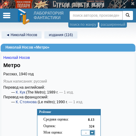
ЛАБОРАТОРИЯ
ФАНТАСТИКИ
поиск по жанру
расширенный
◄ Николай Носов
издания (116)
Николай Носов «Метро»
Николай Носов
Метро
Рассказ,
1940
год
Язык написания: русский
Перевод на английский:
—
К. Кук
(The Metro)
; 1989 г.
— 1 изд.
Перевод на французский:
—
К. Стоянова
(Le métro)
; 1990 г.
— 1 изд.
Рейтинг
Средняя оценка:
8.13
Оценок:
324
Моя оценка:
-