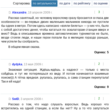
Сортировка:
по актуальности
по дате
по рейтингу
по оценке
[
3
]
Alexandre
,
18 апреля 2009 г.
Рассказ занятный, но человеку взрослому сразу бросаются в глаза две
особенности — во-первых двоих маленьких мальчиков никогда не пустили
бы одних в метро. Потом здесь написано «взяли билеты» — у них что, было
с собой достаточно денег, чтобы кататься по эскалаторам станции вверх и
вниз? Ведь в описываемые времена автоматических турникетов не было,
везде стояли люди, и наши герои попали бы в милицию гораздо раньше,
чем успели бы сообразить.
В общем явная сказка.
Оценка:
5
[
2
]
dydyka
,
13 мая 2009 г.
Знакомая ситуация. Ждёшь-ждёшь. а надоест — только с места
сойдёшь и тут же потеряешься из виду. И потом начинаются взаимные
поиски))) А тётка вредная. ругалась, ругалась, а сама станции перепутала!
Так и ей надо!
Оценка:
9
[
2
]
SwiD
,
3 апреля 2008 г.
Рассказ о том, что надо слушать взрослых. Ведь хорошо что
встретились на одной станции, а если бы нет? Ну а то что запутаться