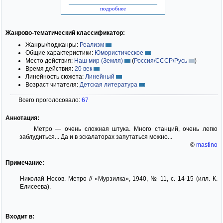
подробнее
Жанрово-тематический классификатор:
Жанры/поджанры:
Реализм
Общие характеристики:
Юмористическое
Место действия:
Наш мир (Земля)
(
Россия/СССР/Русь
)
Время действия:
20 век
Линейность сюжета:
Линейный
Возраст читателя:
Детская литература
Всего проголосовало:
67
Аннотация:
Метро — очень сложная штука. Много станций, очень легко
заблудиться... Да и в эскалаторах запутаться можно...
©
mastino
Примечание:
Николай Носов. Метро // «Мурзилка», 1940, № 11, с. 14-15 (илл. К.
Елисеева).
Входит в: