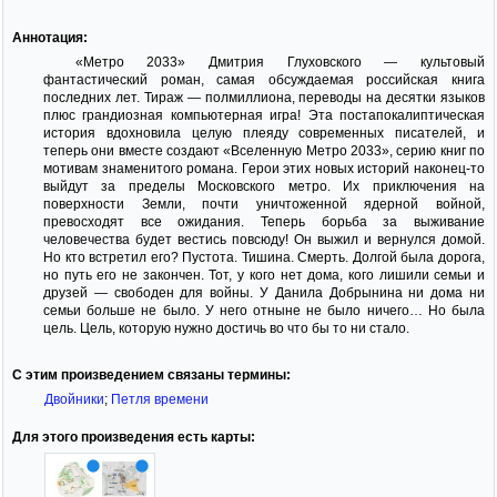
Аннотация:
«Метро 2033» Дмитрия Глуховского — культовый
фантастический роман, самая обсуждаемая российская книга
последних лет. Тираж — полмиллиона, переводы на десятки языков
плюс грандиозная компьютерная игра! Эта постапокалиптическая
история вдохновила целую плеяду современных писателей, и
теперь они вместе создают «Вселенную Метро 2033», серию книг по
мотивам знаменитого романа. Герои этих новых историй наконец-то
выйдут за пределы Московского метро. Их приключения на
поверхности Земли, почти уничтоженной ядерной войной,
превосходят все ожидания. Теперь борьба за выживание
человечества будет вестись повсюду! Он выжил и вернулся домой.
Но кто встретил его? Пустота. Тишина. Смерть. Долгой была дорога,
но путь его не закончен. Тот, у кого нет дома, кого лишили семьи и
друзей — свободен для войны. У Данила Добрынина ни дома ни
семьи больше не было. У него отныне не было ничего… Но была
цель. Цель, которую нужно достичь во что бы то ни стало.
С этим произведением связаны термины:
Двойники
;
Петля времени
Для этого произведения есть карты: