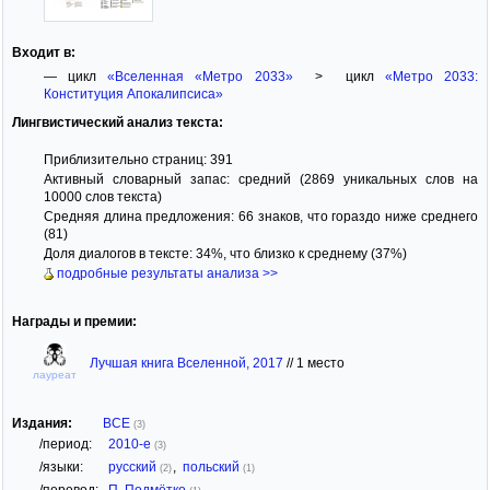
Входит в:
— цикл
«Вселенная «Метро 2033»
> цикл
«Метро 2033:
Конституция Апокалипсиса»
Лингвистический анализ текста:
Приблизительно страниц: 391
Активный словарный запас: средний (2869 уникальных слов на
10000 слов текста)
Средняя длина предложения: 66 знаков, что гораздо ниже среднего
(81)
Доля диалогов в тексте: 34%, что близко к среднему (37%)
подробные результаты анализа >>
Награды и премии:
Лучшая книга Вселенной, 2017
//
1 место
лауреат
Издания:
ВСЕ
(3)
/период:
2010-е
(3)
/языки:
русский
,
польский
(2)
(1)
/перевод:
П. Подмётко