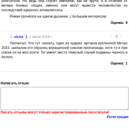
угнетатели. Но ведь они строят империю, как не крути, и в отличии от
мелких боевых общин, именно они могут вывести человечество из
последствий ядерного апокалипсиса.
Роман прочёлся на одном дыхании, с большим интересом.
Оценка:
9
[
-2
]
victor_1
,
1 июля 2018 г.
Прочитал. Что тут сказать, один из худших авторов вселенной Метро
2033. шабалов-это образец взращенной союзом пропаганды, хотя то и при
союзе он не жил почти. Тут имеет место тяжелый случай подмены черного и
белого.
Оценка:
1
Написать отзыв:
Писать отзывы могут только зарегистрированные посетители!
Регистрация