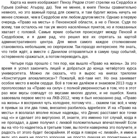
Карта на книге изображает Пензу. Рядом стоят стрелки на Сердобск и
Гурьев (сейчас Атырау, да). Тем не менее, в книге Пензы сравнительно
немного, но это важный город для сюжета, и там бурлит жизнь ничуть не
менее сложная, чем в Сердобске или любом другом месте. Однако в первую
очередь «Право на месть» о Пензенской области, а не о Пензе. Судя по
всему, там осталось не так уж много населённых пунктов, но и показанных
хватает с головой. Самые яркие события происходят между Пензой и
Сердобском, и я даже рад, что решил все их спрятать за картой
административного центра. Для меня самого каждое столкновение
становилось небольшим, но сюрпризом. Так гораздо интереснее. Не знать,
что тебя ждёт, а вместе с Данилом отправляться в самую гущу событий,
остервенело сражаться, а потом переводить дух.
Четыре года прошло с тех пор, как вышло «Право на жизнь». За это
время я успел закончить лицей и добраться до конца четвёртого курса
университета. Можно ли сказать, что я вырос на книгах трилогии
«Конституция апокалипсиса»? Пожалуй, всё-таки нет. Но она занимает
особое место в моём сердце. Всё в том же далёком и знаковом 2013 году я
проголосовал за «Право на силу» с полной уверенностью в том, что в этот
раз мои вкусы совпадут со вкусами многих других, и не ошибся. Книга
завоевала первое место на ЛКВ-2012, чему я был несказанно рад. «Право
на жизнь» я воспринял чуть холоднее, потому что… скажем так: всё, к чему
я привык за эти два тома, внезапно разбилось вдребезги. И на «Право на
месть» я возлагал вполне ясные надежды, что Денис расставит все точки
над «i» и сделает это виртуозно. И, знаете, это именно тот случай, когда я
не прогадал, а даже получил с лихвой положительных впечатлений! Если
вы на что-то надеетесь в третьем томе, вы почти наверняка это получите, и
радость от этого будет бескрайняя. И когда я говорю «с лихвой», я имею в
виду, что книга не просто хорошая, не просто лучшая из прочитанных не