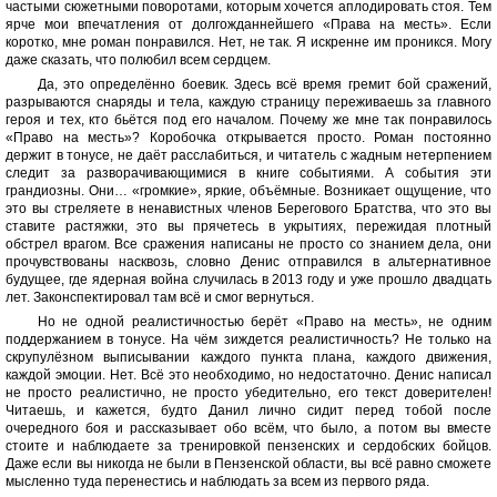
частыми сюжетными поворотами, которым хочется аплодировать стоя. Тем
ярче мои впечатления от долгожданнейшего «Права на месть». Если
коротко, мне роман понравился. Нет, не так. Я искренне им проникся. Могу
даже сказать, что полюбил всем сердцем.
Да, это определённо боевик. Здесь всё время гремит бой сражений,
разрываются снаряды и тела, каждую страницу переживаешь за главного
героя и тех, кто бьётся под его началом. Почему же мне так понравилось
«Право на месть»? Коробочка открывается просто. Роман постоянно
держит в тонусе, не даёт расслабиться, и читатель с жадным нетерпением
следит за разворачивающимися в книге событиями. А события эти
грандиозны. Они… «громкие», яркие, объёмные. Возникает ощущение, что
это вы стреляете в ненавистных членов Берегового Братства, что это вы
ставите растяжки, это вы прячетесь в укрытиях, пережидая плотный
обстрел врагом. Все сражения написаны не просто со знанием дела, они
прочувствованы насквозь, словно Денис отправился в альтернативное
будущее, где ядерная война случилась в 2013 году и уже прошло двадцать
лет. Законспектировал там всё и смог вернуться.
Но не одной реалистичностью берёт «Право на месть», не одним
поддержанием в тонусе. На чём зиждется реалистичность? Не только на
скрупулёзном выписывании каждого пункта плана, каждого движения,
каждой эмоции. Нет. Всё это необходимо, но недостаточно. Денис написал
не просто реалистично, не просто убедительно, его текст доверителен!
Читаешь, и кажется, будто Данил лично сидит перед тобой после
очередного боя и рассказывает обо всём, что было, а потом вы вместе
стоите и наблюдаете за тренировкой пензенских и сердобских бойцов.
Даже если вы никогда не были в Пензенской области, вы всё равно сможете
мысленно туда перенестись и наблюдать за всем из первого ряда.