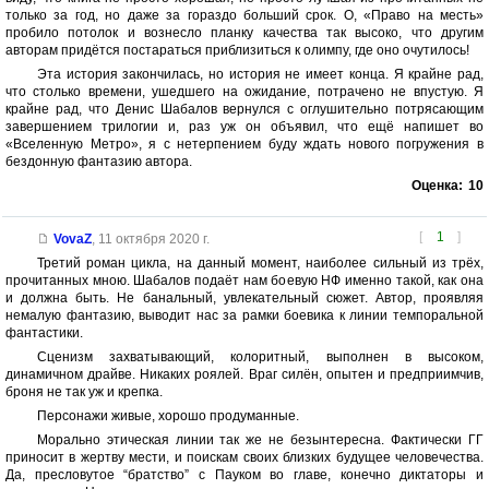
только за год, но даже за гораздо больший срок. О, «Право на месть»
пробило потолок и вознесло планку качества так высоко, что другим
авторам придётся постараться приблизиться к олимпу, где оно очутилось!
Эта история закончилась, но история не имеет конца. Я крайне рад,
что столько времени, ушедшего на ожидание, потрачено не впустую. Я
крайне рад, что Денис Шабалов вернулся с оглушительно потрясающим
завершением трилогии и, раз уж он объявил, что ещё напишет во
«Вселенную Метро», я с нетерпением буду ждать нового погружения в
бездонную фантазию автора.
Оценка:
10
[
1
]
VovaZ
,
11 октября 2020 г.
Третий роман цикла, на данный момент, наиболее сильный из трёх,
прочитанных мною. Шабалов подаёт нам боевую НФ именно такой, как она
и должна быть. Не банальный, увлекательный сюжет. Автор, проявляя
немалую фантазию, выводит нас за рамки боевика к линии темпоральной
фантастики.
Сценизм захватывающий, колоритный, выполнен в высоком,
динамичном драйве. Никаких роялей. Враг силён, опытен и предприимчив,
броня не так уж и крепка.
Персонажи живые, хорошо продуманные.
Морально этическая линии так же не безынтересна. Фактически ГГ
приносит в жертву мести, и поискам своих близких будущее человечества.
Да, пресловутое “братство” с Пауком во главе, конечно диктаторы и