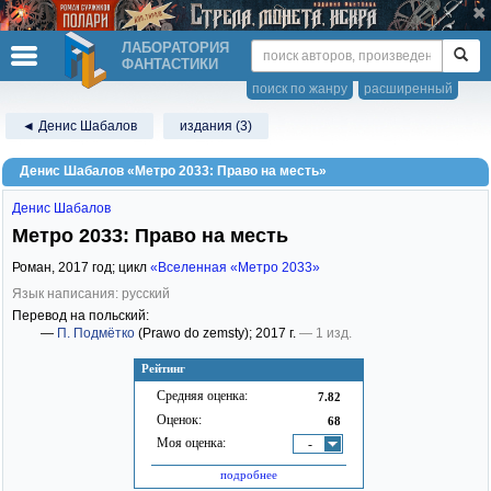
ЛАБОРАТОРИЯ
ФАНТАСТИКИ
поиск по жанру
расширенный
◄ Денис Шабалов
издания (3)
Денис Шабалов «Метро 2033: Право на месть»
Денис Шабалов
Метро 2033: Право на месть
Роман,
2017
год; цикл
«Вселенная «Метро 2033»
Язык написания: русский
Перевод на польский:
—
П. Подмётко
(Prawo do zemsty)
; 2017 г.
— 1 изд.
Рейтинг
Средняя оценка:
7.82
Оценок:
68
Моя оценка:
-
подробнее