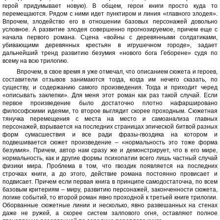
герой придумывает новую). В общем, герои книги просто куда то
перемещаются. Рядом с ними идет пунктиром и линия «главного злодея».
Впрочем, злодейство его в отношении базовых персонажей довольно
условное. А развитие злодея совершенно прогнозируемое, причем еще с
начала первого романа. Сцена «войны с деревянными солдатиками,
убивающими деревянных крестьян в игрушечном городе», задает
дальнейший тренд развитию безумия «нового бога Геборене» судя по
всему на всю трилогию.
Впрочем, в свое время я уже отмечал, что описанием сюжета и героев,
составители отзывов занимаются тогда, когда им нечего сказать, по
существу, и содержанию самого произведения. Тогда и приходит черед
«описывать заклепки». Для меня этот роман как раз такой случай. Если
первое произведение было достаточно плотно нафаршировано
философскими идеями, то второе выглядит скорее проходным. Сюжетная
тянучка перемещения с места на место и самоанализа главных
персонажей, взрывается на последних страницах эпической битвой разных
форм сумасшествия и все ради фразы-гвоздика на котором и
подвешивается сюжет произведение – «нормальность это тоже форма
безумия». Причем, автор нам сразу же и демонстрирует, что в его мире,
нормальность, как и другие формы психопатии всего лишь частный случай
физики мира. Проблема в том, что гвоздик появляется на последних
строчках книги, а до этого, действие романа постоянно провисает и
подвисает. Причем если первая книга в принципе самодостаточна, по всем
базовым критериям – миру, развитию персонажей, законченности сюжета,
логике событий, то второй роман явно проходной к третьей книге трилогии.
Оборванные сюжетные линии и несколько, явно развешанных на стенах
даже не ружей, а скорее систем залпового огня, оставляют полное