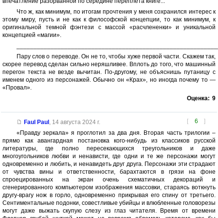
впечатление разорванной по середине переплета книге...
Что ж, как минимум, по итогам прочтения у меня сохранился интерес к
этому миру, пусть и не как к философской концепции, то как минимум, к
оригинальной темной фэнтези с массой «расчлененки» и уникальной
концепцией «магии».
___________________________________________________________
Пару слов о переводе. Он не то, чтобы хуже первой части. Скажем так,
скорее перевод сделан сильно неряшливее. Вплоть до того, что машинный
перегон текста не везде вычитан. По-другому, не объяснишь путаницу с
именем одного из персонажей. Обычно он «Крах», но иногда почему то —
«Провал».
Оценка:
9
[
6
]
Faul Paul
,
14 августа 2024 г.
«Правду зеркала» я проглотил за два дня. Вторая часть трилогии –
прямо как авангардная постановка кого-нибудь из классиков русской
литературы, где полно пересекающихся треугольников и даже
многоугольников любви и ненависти, где одни и те же персонажи могут
одновременно и любить, и ненавидеть друг друга. Персонажи эти страдают
от чувства вины и ответственности, барахтаются в грязи на фоне
спроецированных на экран очень схематичных декораций и
сгенерированного компьютером изображения массовки, стараясь воткнуть
другу-врагу нож в горло, одновременно прикрывая его спину от третьего.
Сентиментальные подонки, совестливые убийцы и влюбленные головорезы
могут даже выжать скупую слезу из глаз читателя. Время от времени