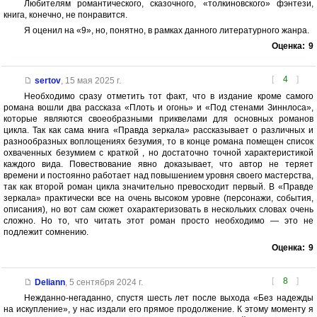
Любителям романтического, сказочного, «толкиновского» фэнтези,
книга, конечно, не понравится.
Я оценил на «9», но, понятно, в рамках данного литературного жанра.
Оценка:
9
[
4
]
sertov
,
15 мая 2025 г.
Необходимо сразу отметить тот факт, что в издание кроме самого
романа вошли два рассказа «Плоть и огонь» и «Под стенами Зиннлоса»,
которые являются своеобразными приквелами для основных романов
цикла. Так как сама книга «Правда зеркала» рассказывает о различных и
разнообразных воплощениях безумия, то в конце романа помещен список
охваченных безумием с краткой , но достаточно точной характеристикой
каждого вида. Повествование явно доказывает, что автор не теряет
времени и постоянно работает над повышением уровня своего мастерства,
так как второй роман цикла значительно превосходит первый. В «Правде
зеркала» практически все на очень высоком уровне (персонажи, события,
описания), но вот сам сюжет охарактеризовать в нескольких словах очень
сложно. Но то, что читать этот роман просто необходимо — это не
подлежит сомнению.
Оценка:
9
[
8
]
Deliann
,
5 сентября 2024 г.
Нежданно-негаданно, спустя шесть лет после выхода «Без надежды
на искупление», у нас издали его прямое продолжение. К этому моменту я