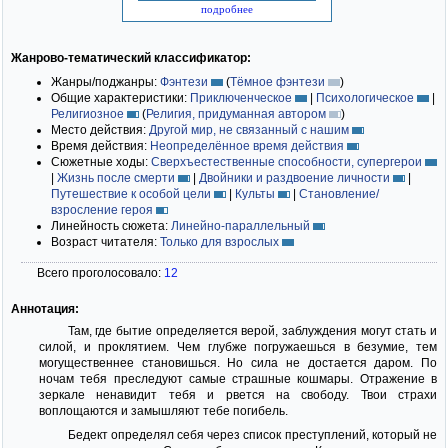
подробнее
Жанрово-тематический классификатор:
Жанры/поджанры:
Фэнтези
(
Тёмное фэнтези
)
Общие характеристики:
Приключенческое
|
Психологическое
|
Религиозное
(
Религия, придуманная автором
)
Место действия:
Другой мир, не связанный с нашим
Время действия:
Неопределённое время действия
Сюжетные ходы:
Сверхъестественные способности, супергерои
|
Жизнь после смерти
|
Двойники и раздвоение личности
|
Путешествие к особой цели
|
Культы
|
Становление/
взросление героя
Линейность сюжета:
Линейно-параллельный
Возраст читателя:
Только для взрослых
Всего проголосовало:
12
Аннотация:
Там, где бытие определяется верой, заблуждения могут стать и
силой, и проклятием. Чем глубже погружаешься в безумие, тем
могущественнее становишься. Но сила не достается даром. По
ночам тебя преследуют самые страшные кошмары. Отражение в
зеркале ненавидит тебя и рвется на свободу. Твои страхи
воплощаются и замышляют тебе погибель.
Бедект определял себя через список преступлений, который не