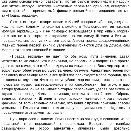
уже успел основательно подзабыть, что там было в первой части и надо ли
мне читать вторую. Поэтому быстренько перечитал оригинал, обнаружил
там открытый, но приемлемый, финал и решил без промедления взяться
за «Правду зеркала».
Сюжет стартует вскоре после событий концовки «Без надежды на
искупление». Бедекту не сидится спокойно в Послесмертии, он находит
могучую зеркальщицу и с её помощью возвращается в мир живых. Морген
от этого не в восторге, и отправляет по его следу Штелен и Вихтиха,
предварительно вернув их с того света. А пока троица свежеоживлённых
главных героев первой книги с увлечением гоняются друг за другом, сам
Морген готовится к военной кампании.
«Правда зеркала» не идёт по обычному пути сиквелов, давая
читателю то же самое, что и оригинал, но побольше и поярче. Она просто
даёт то же самое, что и «Без надежды на искупление». Весь мир вертится
вокруг идеи обретения могущества через безумие. Адекватных героев по-
прежнему исчезающе мало, а всё действие происходит в паре городов, да в
локациях между ними. Флетчер не углубляет лор истории, а расширяет его,
показывая новых гайстескранкенов и их способности. При этом, отдаю
автору должное: он не забывает о старых персонажах, уделяя развитию их
характеров гораздо больше внимания, нежели в первой книге. Образы
Бедекта, Вихтиха и Штелен в этой истории начинают играть новыми
красками, от того несколько печально, что Кёниг с Крахом показаны совсем
мельком, а Гехирн и вовсе только пару раз упоминается. Надеюсь, в
продолжении этот момент исправлен.
Ну и пара слов о плохом. Роман несколько затянут, в основном из-за
повальной тяги персонажей к рефлексии. Бродить по изгибам
размышлений не особо адекватных личностей было довольно