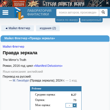
ЛАБОРАТОРИЯ
ФАНТАСТИКИ
поиск по жанру
расширенный
◄ Майкл Флетчер
издания (2)
Майкл Флетчер «Правда зеркала»
Майкл Флетчер
Правда зеркала
The Mirror’s Truth
Роман,
2016
год; цикл
«Manifest Delusions»
Язык написания: английский
Перевод на русский:
—
М. Гинзбург
(Правда зеркала)
; 2024 г.
— 1 изд.
Рейтинг
Средняя оценка:
8.27
Оценок:
73
Моя оценка:
-