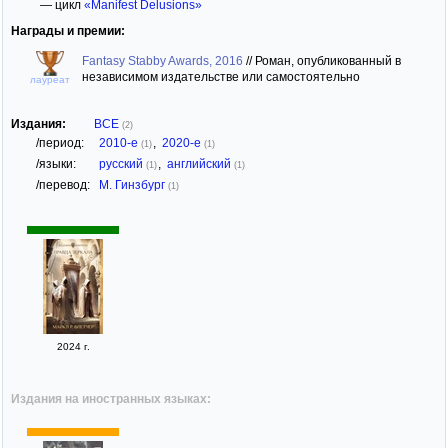
— цикл
«Manifest Delusions»
Награды и премии:
Fantasy Stabby Awards, 2016
//
Роман, опубликованный в
независимом издательстве или самостоятельно
лауреат
Издания:
ВСЕ
(2)
/период:
2010-е
,
2020-е
(1)
(1)
/языки:
русский
,
английский
(1)
(1)
/перевод:
М. Гинзбург
(1)
2024 г.
Издания на иностранных языках: