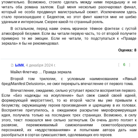
утомительно. Возможно, стоило сделать между ними передышку и не
читать оба романа залпом. Ещё меня несколько разочаровал финал,
который не особо продвинул магистральный сюжет. Исключением здесь
стало произошедшее с Бедектом, но этот финт кажется мне не шибко
удачным и интересным. Скорее какой-то странный рояль.
В остальном, перед нами очень мрачное тёмное фэнтези с густой
атмосферой безумия. Если вы читали первую часть, то от второй получите
примерно те же эмоции. Если не читали, то подступаться к «Правде
зеркала» я бы не рекомендовал.
Оценка:
8
[
6
]
ЫМК
,
4 декабря 2024 г.
Майкл Флетчер … Правда зеркала
Второй том трилогии, с условным наименованием «Явный
бред/Manifest Delusions», не смог перекрыть впечатление от первого тома.
Впечатление, ожидаемо, сильно уступает яркости восприятия первого.
Если «Без надежды на искупление» был свеж самой своей идеей,
формирующей мир(сеттинг), то ко второй части мы уже привыкли к
безумству, окружающему героев произведения и царящему в их головах.
Восприятие притупилось, а ожидаемое раскрытие мироформирующая
идея, получила только на последних трех страницах. Возможно, в силу
этого, текст показался мне сильно затянутым. Он очень долго ползет к
развязке, перемеживаемый самокопаниями сюжетообразующих
персонажей, их «мудрствованиями» и попытками автора дать нам
разобраться в сортах сумасшествия, одолевающих его героев.