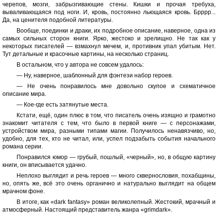
черепов, мозги, забрызгивающие стены. Кишки и прочая требуха,
вываливающаяся под ноги. И, кровь, постоянно льющаяся кровь. Брррр...
Да, на ценителя подобной литературы.
Вообще, поединки и драки, их подробное описание, наверное, одна из
самых сильных сторон книги. Ярко, жестоко и зрелищно. Не так как у
некоторых писателей — взмахнул мечем, и, противник упал убитым. Нет.
Тут детальные и красочные картины, на несколько страниц.
В остальном, что у автора не совсем удалось:
— Ну, наверное, шаблонный для фэнтези набор героев.
— Не очень понравилось мне довольно скупое и схематичное
описание мира.
— Кое-где есть затянутые места.
Кстати, ещё, один плюс в том, что писатель очень изящно и грамотно
знакомит читателя с тем, что было в первой книге — с персонажами,
устройством мира, разными типами магии. Получилось ненавязчиво, но,
удобно, для тех, кто не читал, или, успел подзабыть события начального
романа серии.
Понравился юмор — грубый, пошлый, «черный», но, в общую картину
книги, он вписывается удачно.
Неплохо выглядит и речь героев — много сквернословия, похабщины,
но, опять же, всё это очень органично и натурально выглядит на общем
мрачном фоне.
В итоге, как «dark fantasy» роман великолепный. Жестокий, мрачный и
атмосферный. Настоящий представитель жанра «grimdark».