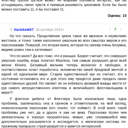
Флетчер грубой шуткой может не вовремя обломать катарсис, как бы
устыдившись своих чувств и прикрыв ранимость цинизмом. Если бы было
можно поставить 11, я бы поставил 11.
Оценка:
10
[
4
]
Harlekin667
,
18 октября 2024 г.
Ну что сказать. Продолжение цикла такое же мрачное и неумолимо
жестокое, и точно также наполнено ужасным во всех смыслах миром и его
персонажами. Пожалуй, это вторая книга, которая по своему очень безумна,
видимо ровно тем и затягивает.
Что по книге? Да все тоже, что и раньше. Бедект считает, что совершил
ужасную ошибку, когда похитил Моргена, тем самым разрушил дело всей
жизни Кёнига. Безумный мальчик теперь вознесен и свободен, и
соответственно хочет поработить человечество своей бредовой мечтой и
идеей об идеальном мире. Старик единственный как он считает, кто в
состоянии остановить его и для этого ему придется даже предать своих
единственных друзей. Но сможет ли он избежать кровавой жажды мести от
рук самого могущественного клептика и величайшего фехтовальщика в
мире?!
У фэнтези дебюта от Флетчера была изначально лишь одна
проблема, заключалась она в скучном и утомительном, на мой взгляд,
нежелательном персонаже (кто понял, тот поймет). В этой книге такой
проблемы уже нет, да и других я уже не вижу. Персонажи более чем
увлекательны и хорошо проработаны, живые, уже сложившийся мир
дополнительно расширяется и исследуется, а магическая система по-
прежнему прекрасно структурируется и кажется интересной.