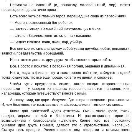
Несмотря на сложный (и, поначалу, малопонятный, мир), сюжет
произведения достаточно прост:
Есть всего четыре главных героя, перешедшие сюда из первой книги:
— Морген: вознесенный бог-ребенок.
— Вихтих Люгнер: Величайший Фехтовальщик в Мире.
— Штелен Зиаллес: клептик, склонна к насилию.
— Бедект Имблют: воин, лжец, вор, убийца.
Все они крепко связаны между собой узами дружбы, любви, ненависти,
зависти, предательства и обещаний.
И, пытаются догнать друг-друга, чтобы свести старые счёты.
Всё. Просто и понятно. Постоянная погоня, бешеная и динамичная.
Но, а, когда в финале, пути всех героев, всё-таки, сойдутся в одной
точке, окажется, что всё ещё проще, но, в то же время, и сложнее.
Чтобы чуть приукрасить сюжет, автор вводит второстепенные
персонажи — у каждого из главных героев появляется напарник, или,
напарница, которые путешествуют вместе с ними.
А, вокруг, мир, где царит безумие. Где «вера определяет реальность».
И, чем безумнее, так называемые, «гайстескранкен», тем они сильнее...
Книга для любителей «дарк фэнтези». Очень много крови, грязи,
пардон, дерьма, соплей и блевотины. И, разговаривают герои не
возвышенным и благородным «штилем». Кроме того, все постоянно
убивают друг друга. Причем, делают это с удовольствием, неспешно.
Смакуя весь процесс. Разлетающиеся под топорами и мечами кости