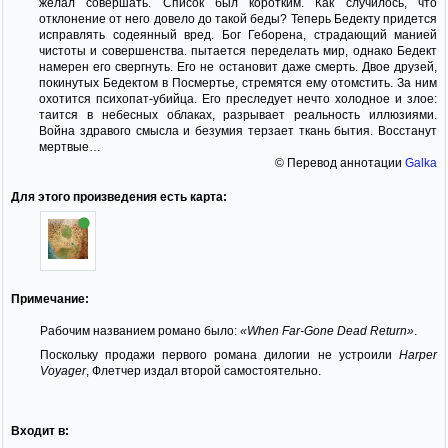
желал совершать. Список был коротким. Как случилось, что
отклонение от него довело до такой беды? Теперь Бедекту придется
исправлять содеянный вред. Бог Геборена, страдающий манией
чистоты и совершенства. пытается переделать мир, однако Бедект
намерен его свергнуть. Его не остановит даже смерть. Двое друзей,
покинутых Бедектом в Посмертье, стремятся ему отомстить. За ним
охотится психопат-убийца. Его преследует нечто холодное и злое:
таится в небесных облаках, разрывает реальность иллюзиями.
Война здравого смысла и безумия терзает ткань бытия. Восстанут
мертвые…
© Перевод аннотации
Galka
Для этого произведения есть карта:
Примечание:
Рабочим названием романо было:
«When Far-Gone Dead Return»
.
Поскольку продажи первого романа дилогии не устроили
Harper
Voyager
, Флетчер издал второй самостоятельно.
Входит в: