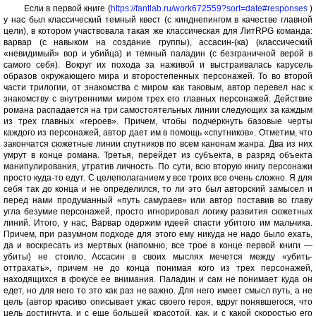
Если в первой книге (
https://fantlab.ru/work672559?sort=date#responses
)
у нас был классический темный квест (с кинднепингом в качестве главной
цели), в котором участвовала такая же классическая для ЛитRPG команда:
варвар (с навыком на создание группы), ассасин-(ка) (классический
«невидимый» вор и убийца) и темный паладин (с безграничной верой в
самого себя). Вокруг их похода за наживой и выстраивалась карусель
образов окружающего мира и второстепенных персонажей. То во второй
части трилогии, от знакомства с миром как таковым, автор перевел нас к
знакомству с внутренними миром трех его главных персонажей. Действие
романа распадается на три самостоятельных линии следующих за каждым
из трех главных «героев». Причем, чтобы подчеркнуть базовые черты
каждого из персонажей, автор дает им в помощь «спутников». Отметим, что
закончатся сюжетные линии спутников по всем канонам жанра. Два из них
умрут в конце романа. Третья, перейдет из субъекта, в разряд объекта
манипулирования, утратив личность. По сути, всю вторую книгу персонажи
просто куда-то едут. С целеполаганием у все троих все очень сложно. Я для
себя так до конца и не определился, то ли это был авторский замысел и
перед нами продуманный «путь самураев» или автор поставив во главу
угла безумие персонажей, просто игнорировал логику развития сюжетных
линий. Итого, у нас, Варвар одержим идеей спасти убитого им мальчика.
Причем, при разумном подходе для этого ему никуда не надо было ехать,
да и воскресать из мертвых (напомню, все трое в конце первой книги —
убиты) не стоило. Ассасин в своих мыслях мечется между «убить-
оттрахать», причем не до конца понимая кого из трех персонажей,
находящихся в фокусе ее внимания. Паладин и сам не понимает куда он
едет, но для него то это как раз не важно. Для него имеет смысл путь, а не
цель (автор красиво описывает ужас своего героя, вдруг понявшегося, что
цель достигнута, и с еще большей красотой, как, и с какой скоростью его