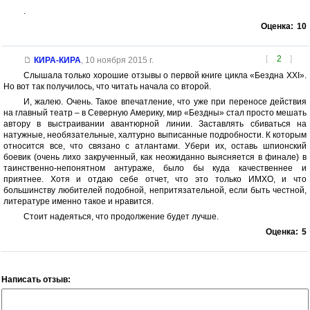
.
Оценка:
10
[
2
]
КИРА-КИРА
,
10 ноября 2015 г.
Слышала только хорошие отзывы о первой книге цикла «Бездна XXI».
Но вот так получилось, что читать начала со второй.
И, жалею. Очень. Такое впечатление, что уже при переносе действия
на главный театр – в Северную Америку, мир «Бездны» стал просто мешать
автору в выстраивании авантюрной линии. Заставлять сбиваться на
натужные, необязательные, халтурно выписанные подробности. К которым
относится все, что связано с атлантами. Убери их, оставь шпионский
боевик (очень лихо закрученный, как неожиданно выясняется в финале) в
таинственно-непонятном антураже, было бы куда качественнее и
приятнее. Хотя и отдаю себе отчет, что это только ИМХО, и что
большинству любителей подобной, непритязательной, если быть честной,
литературе именно такое и нравится.
Стоит надеяться, что продолжение будет лучше.
Оценка:
5
Написать отзыв: