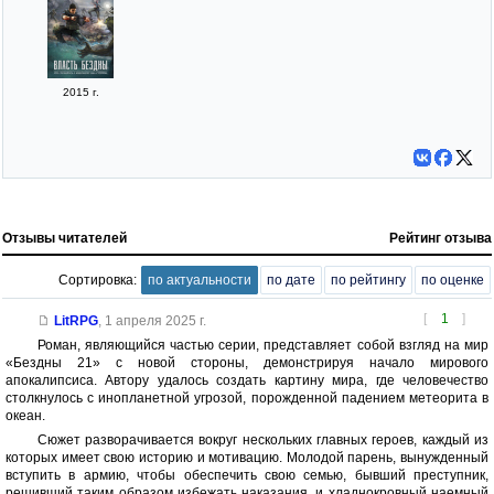
2015 г.
Отзывы читателей
Рейтинг отзыва
Сортировка:
по актуальности
по дате
по рейтингу
по оценке
[
1
]
LitRPG
,
1 апреля 2025 г.
Роман, являющийся частью серии, представляет собой взгляд на мир
«Бездны 21» с новой стороны, демонстрируя начало мирового
апокалипсиса. Автору удалось создать картину мира, где человечество
столкнулось с инопланетной угрозой, порожденной падением метеорита в
океан.
Сюжет разворачивается вокруг нескольких главных героев, каждый из
которых имеет свою историю и мотивацию. Молодой парень, вынужденный
вступить в армию, чтобы обеспечить свою семью, бывший преступник,
решивший таким образом избежать наказания, и хладнокровный наемный