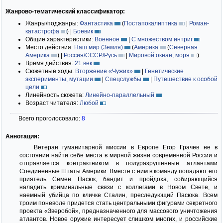
Жанрово-тематический классификатор:
Жанры/поджанры:
Фантастика
(
Постапокалиптика
|
Роман-
катастрофа
)
|
Боевик
Общие характеристики:
Военное
|
С множеством интриг
Место действия:
Наш мир (Земля)
(
Америка
(
Северная
Америка
)
|
Россия/СССР/Русь
|
Мировой океан, моря
)
Время действия:
21 век
Сюжетные ходы:
Вторжение «Чужих»
|
Генетические
эксперименты, мутации
|
Спецслужбы
|
Путешествие к особой
цели
Линейность сюжета:
Линейно-параллельный
Возраст читателя:
Любой
Всего проголосовало:
8
Аннотация:
Ветеран гуманитарной миссии в Европе Егор Грачев не в
состоянии найти себе места в мирной жизни современной России и
отправляется контрактником в полуразрушенные атлантами
Соединенные Штаты Америки. Вместе с ним в команду попадают его
приятель Семен Пасюк, бандит и пройдоха, собирающийся
наладить криминальные связи с коллегами в Новом Свете, и
наемный убийца по кличке Сталин, преследующий Пасюка. Всем
троим поневоле придется стать центральными фигурами секретного
проекта «Зверобой», предназначенного для массового уничтожения
атлантов. Новое оружие интересует слишком многих, и российские