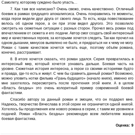
Самолету, которому суждено было упасть…
7. Как там все написано? Очень свежо, очень качественно. Отличный
боевик в рамках грядущего апокалипсиса. Очень понравились те моменты,
когда герои видели друг друга от своего лица. То есть, когда повествование
велось об одном герое, а он при этом видел другого. Это позволило
смотреть на сюжетные ситуации с разных сторон. Прочел весь роман под
впечатлением от сюжета и его подачи. Автор смог создать свой интересный
мир и качественных героев, за которыми хочется следить. Так как прочел на
одном дыхании, минусов выявлено не было, и придраться ни к чему не могу.
Роман с таким качеством хочется читать еще, поэтому объём романа,
конечно, расстраивает.
8. В итоге хочется сказать, что роман удался. Серия превратилась в
интересный мир, который хочется узнавать дальше. Боевая часть на
уровне. Сюжетная история интересна, а герои со своими историями будто
и правда, где-то есть и живут. С чем бы сравнить данный роман? Возможно,
можно уловить нотки фильма «Грань будущего» (начало книги), именно его
мне захотелось пересмотреть после прочтения этой книги. А в целом
«Власть бездны» это очень колоритный пример современной боевой
фантастики.
Спасибо автору за данный роман и эмоции, что он подарил мне.
Надеюсь, творчество Вячеслава в этой серии не ограничится одной книгой.
Хотелось бы продолжения или нового романа в серии, с таким же уровнем и
подачей. Роман «Власть бездны» рекомендую всем любителям жанра
боевая фантастика.
Оценка:
9