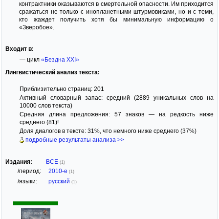
контрактники оказываются в смертельной опасности. Им приходится
сражаться не только с инопланетными штурмовиками, но и с теми,
кто жаждет получить хотя бы минимальную информацию о
«Зверобое».
Входит в:
— цикл
«Бездна XXI»
Лингвистический анализ текста:
Приблизительно страниц: 201
Активный словарный запас: средний (2889 уникальных слов на
10000 слов текста)
Средняя длина предложения: 57 знаков — на редкость ниже
среднего (81)!
Доля диалогов в тексте: 31%, что немного ниже среднего (37%)
подробные результаты анализа >>
Издания:
ВСЕ
(1)
/период:
2010-е
(1)
/языки:
русский
(1)