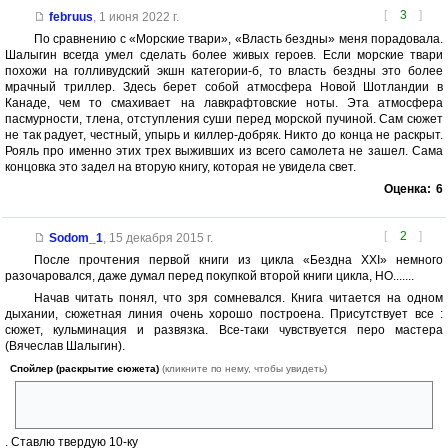
[
3
]
februus
,
1 июня 2022 г.
По сравнению с «Морские твари», «Власть бездны» меня порадовала.
Шалыгин всегда умел сделать более живых героев. Если морские твари
похожи на голливудский экшн категории-б, то власть бездны это более
мрачный триллер. Здесь берет собой атмосфера Новой Шотландии в
Канаде, чем то смахивает на лавкрафтовские ноты. Эта атмосфера
пасмурности, тлена, отступления суши перед морской пучиной. Сам сюжет
не так радует, честный, упырь и киллер-добряк. Никто до конца не раскрыт.
Рояль про именно этих трех выживших из всего самолета не зашел. Сама
концовка это задел на вторую книгу, которая не увидела свет.
Оценка:
6
[
2
]
Sodom_1
,
15 декабря 2015 г.
После прочтения первой книги из цикла «Бездна XXI» немного
разочаровался, даже думал перед покупкой второй книги цикла, НО.......
Начав читать понял, что зря сомневался. Книга читается на одном
дыхании, сюжетная линия очень хорошо построена. Присутствует все :
сюжет, кульминация и развязка. Все-таки чувствуется перо мастера
(Вячеслав Шалыгин).
Спойлер (раскрытие сюжета)
(кликните по нему, чтобы увидеть)
Особенно порадовал персонаж Пасюк , его мутации и мифы о
богатой жизни.
. Ставлю твердую 10-ку