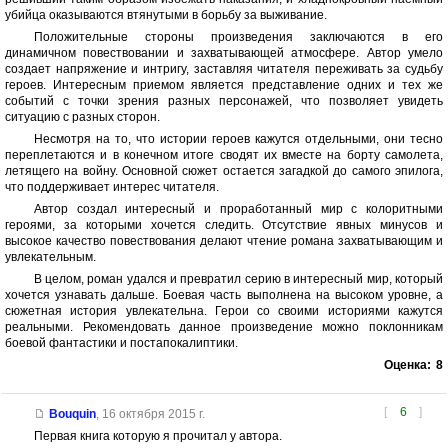
убийца оказываются втянутыми в борьбу за выживание.
Положительные стороны произведения заключаются в его
динамичном повествовании и захватывающей атмосфере. Автор умело
создает напряжение и интригу, заставляя читателя переживать за судьбу
героев. Интересным приемом является представление одних и тех же
событий с точки зрения разных персонажей, что позволяет увидеть
ситуацию с разных сторон.
Несмотря на то, что истории героев кажутся отдельными, они тесно
переплетаются и в конечном итоге сводят их вместе на борту самолета,
летящего на войну. Основной сюжет остается загадкой до самого эпилога,
что поддерживает интерес читателя.
Автор создал интересный и проработанный мир с колоритными
героями, за которыми хочется следить. Отсутствие явных минусов и
высокое качество повествования делают чтение романа захватывающим и
увлекательным.
В целом, роман удался и превратил серию в интересный мир, который
хочется узнавать дальше. Боевая часть выполнена на высоком уровне, а
сюжетная история увлекательна. Герои со своими историями кажутся
реальными. Рекомендовать данное произведение можно поклонникам
боевой фантастики и постапокалиптики.
Оценка:
8
[
6
]
Bouquin
,
16 октября 2015 г.
Первая книга которую я прочитал у автора.