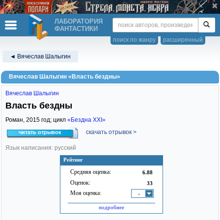
ЛАБОРАТОРИЯ
ФАНТАСТИКИ
поиск по жанру
расширенный
◄ Вячеслав Шалыгин
Вячеслав Шалыгин «Власть бездны»
Вячеслав Шалыгин
Власть бездны
Роман,
2015
год; цикл
«Бездна XXI»
скачать отрывок >
читать отрывок
Язык написания: русский
Рейтинг
Средняя оценка:
6.88
Оценок:
33
Моя оценка:
-
подробнее