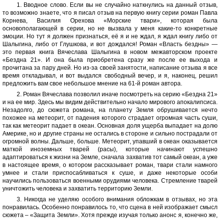
1. Вводное слово. Если вы не случайно наткнулись на данный отзыв,
то возможно знаете, что я писал отзыв на первую книгу серии роман Павла
Корнева, Василия Орехова «Морские твари», которая была
основополагающей в серии, но не вызвала у меня какие-то конкретные
эмоции. Но тут я должен признаться, её я и не ждал, я ждал книгу либо от
Шалыгина, либо от Глушкова, и вот дождался! Роман «Власть бездны» —
это первая книга Вячеслава Шалыгина в новом межавторском проекте
«Бездна 21». И она была приобретена сразу же после ее выхода и
прочитана за пару дней. Но из-за своей занятости, написание отзыва я все
время откладывал, и вот выдался свободный вечер, и я, наконец, решил
предложить вам свое небольшое мнение на 61-й роман автора.
2. Роман Вячеслава позволил иначе посмотреть на серию «Бездна 21»
и на ее мир. Здесь мы видим действительно начало мирового апокалипсиса.
Незадолго, до сюжета романа, на планету Земля обрушивается нечто
похожее на метеорит, от падения которого страдает огромная часть суши,
так как метеорит падает в океан. Основная доля ущерба выпадает на долю
Америке, но и другие страны не остались в стороне и сильно пострадали от
огромной волны. Дальше, больше. Метеорит, упавший в океан оказывается
маткой иноземных тварей (расы), которые начинают успешно
адаптироваться к жизни на Земле, сначала захватив тот самый океан, а уже
в настоящее время, о котором рассказывает роман, твари стали намного
умнее и стали приспосабливаться к суше, и даже некоторые особи
научились пользоваться военными орудиями человека. Стремление тварей
уничтожить человека и захватить территорию Земли.
3. Никогда не уделяю особого внимания обложкам в отзывах, но эта
понравилась. Особенно понравилось то, что сцена в ней изображает смысл
сюжета – «Защита Земли». Хотя прежде изучая только анонс я, конечно же,