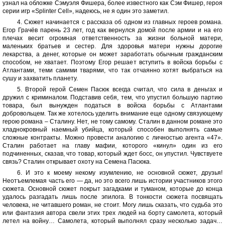
узнал на обложке Сэмуэля Фишера, более известного как Сэм Фишер, героя
серии игр «Splinter Cell», надеюсь, не я один это заметил.
4. Сюжет начинается с рассказа об одном из главных героев романа.
Егор Грачёв парень 23 лет, год как вернулся домой после армии и на его
плечах весит огромная ответственность за жизни больной матери,
маленьких братьев и сестер. Для здоровья матери нужны дорогие
лекарства, а денег, которые он может заработать обычным гражданским
способом, не хватает. Поэтому Егор решает вступить в войска борьбы с
Атлантами, теми самими тварями, что так отчаянно хотят выбраться на
сушу и захватить планету.
5. Второй герой Семен Пасюк всегда считал, что сила в деньгах и
дружил с криминалом. Подставив себя, тем, что упустил большую партию
товара, был вынужден податься в войска борьбы с Атлантами
добровольцем. Так же хотелось уделить внимание еще одному связующему
герою романа – Сталину. Нет, не тому самому. Сталин в данном романе это
хладнокровный наемный убийца, который способен выполнять самые
сложные контракты. Можно провести аналогию с личностью агента «47».
Сталин работает на главу мафии, которого «кинул» один из его
подчиненных, сказав, что товар, который ждет босс, он упустил. Чувствуете
связь? Сталин открывает охоту на Семена Пасюка.
6. И это к моему некому изумлению, не основной сюжет, друзья!
Неотъемлемая часть его — да, но это всего лишь истории участников этого
сюжета. Основной сюжет покрыт загадками и туманом, которые до конца
удалось разгадать лишь после эпилога. В тонкости сюжета посвящать
человека, не читавшего роман, не стоит. Могу лишь сказать, что судьба это
или фантазия автора свели этих трех людей на борту самолета, который
летел на войну… Самолета, который выполнял сразу несколько задач…