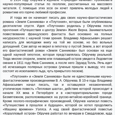
В 1914 году Обручев в журнале «Природа» начинает публиковать
научно-популярные статьи по геологии, рассчитанных на массового
читателя. С помощью этих эссе он хочет привлечь молодых людей к
романтике его горячо любимой профессии.
И тогда же он начинает писать два своих научно-фантастических
романа «Земля Санникова» и «Плутония», которые были опубликованы
десятилетие спустя. Идея «Плутонии» родилась у Обручева после
прочтения «Путешествия к центру Земли» Жюля Верна. Занимательное
повествование французского фантаста был основано на полных
несуразностях с научной точки зрения. Владимир Афанасьевич решает
написать для молодежи книгу на той же основе, но без вольных
допущений. Сам автор не верил в гипотезу о пустой Земле, а вот второй
его фантастический роман «Земля Санникова» был основан на еще
одной научной гипотезе, которая представлялась Обручеву реальной.
Тогда многие спорили, землю или плавающий остров увидел в Ледовитом
океане в 1811 году Яков Санников, а после него Эдуард Толль. Речь идет
об исчезающих полярных островах (ученые пришли к выводу, что они
состоят из ископаемого льда, чуть прикрытого песком).
«Плутония» и «Земля Санникова» были не единственными научно-
фантастическими произведениями В. А. Обручева. В 10-е годы Владимир
Афанасьевич начал писать, так и оставшуюся незаконченной,
утопическую повесть «Тепловая шахта», действие которой происходит в
начале ХХ века в Петербурге и в «экстерриториальном» городе
Безмятежном, расположившемся на русско-китайско-корейской границе.
Кроме геолого-географических произведений, Обручев написал повесть
«Путешествие в прошлое и будущее», которой он хотел продолжить
«Машину времени» Уэллса. А над своей фантастической повестью
«Коралловый остров» Обручев работал по вечерам в Свердловске, куда