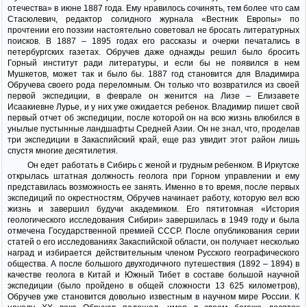
отечества» в июне 1887 года. Ему нравилось сочинять, тем более что сам
Стасюлевич, редактор солидного журнала «Вестник Европы» по
прочтении его поэзии настоятельно советовал не бросать литературных
поисков. В 1887 – 1895 годах его рассказы и очерки печатались в
петербургских газетах. Обручев даже однажды решил было бросить
Горный институт ради литературы, и если бы не появился в нем
Мушкетов, может так и было бы. 1887 год становится для Владимира
Обручева своего рода переломным. Он только что возвратился из своей
первой экспедиции, в феврале он женится на Лизе – Елизавете
Исаакиевне Лурье, и у них уже ожидается ребенок. Владимир пишет свой
первый отчет об экспедиции, после которой он на всю жизнь влюбился в
унылые пустынные ландшафты Средней Азии. Он не знал, что, проделав
три экспедиции в Закаспийский край, еще раз увидит этот район лишь
спустя многие десятилетия.
Он едет работать в Сибирь с женой и грудным ребенком. В Иркутске
открылась штатная должность геолога при Горном управлении и ему
представилась возможность ее занять. Именно в то время, после первых
экспедиций по окрестностям, Обручев начинает работу, которую вел всю
жизнь и завершил будучи академиком. Его пятитомная «История
геологического исследования Сибири» завершилась в 1949 году и была
отмечена Государственной премией СССР. После опубликования серии
статей о его исследованиях Закаспийской области, он получает несколько
наград и избирается действительным членом Русского географического
общества. А после большого двухгодичного путешествия (1892 – 1894) в
качестве геолога в Китай и Южный Тибет в составе большой научной
экспедиции (было пройдено в общей сложности 13 625 километров),
Обручев уже становится довольно известным в научном мире России. К