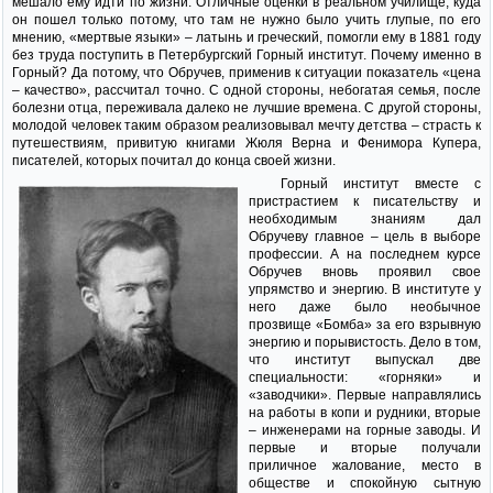
мешало ему идти по жизни. Отличные оценки в реальном училище, куда
он пошел только потому, что там не нужно было учить глупые, по его
мнению, «мертвые языки» – латынь и греческий, помогли ему в 1881 году
без труда поступить в Петербургский Горный институт. Почему именно в
Горный? Да потому, что Обручев, применив к ситуации показатель «цена
– качество», рассчитал точно. С одной стороны, небогатая семья, после
болезни отца, переживала далеко не лучшие времена. С другой стороны,
молодой человек таким образом реализовывал мечту детства – страсть к
путешествиям, привитую книгами Жюля Верна и Фенимора Купера,
писателей, которых почитал до конца своей жизни.
Горный институт вместе с
пристрастием к писательству и
необходимым знаниям дал
Обручеву главное – цель в выборе
профессии. А на последнем курсе
Обручев вновь проявил свое
упрямство и энергию. В институте у
него даже было необычное
прозвище «Бомба» за его взрывную
энергию и порывистость. Дело в том,
что институт выпускал две
специальности: «горняки» и
«заводчики». Первые направлялись
на работы в копи и рудники, вторые
– инженерами на горные заводы. И
первые и вторые получали
приличное жалование, место в
обществе и спокойную сытную