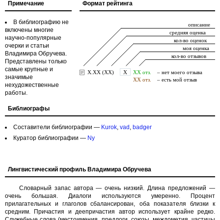
Примечание
Формат рейтинга
В библиографию не
включены многие
научно-популярные
очерки и статьи
Владимира Обручева.
Представлены только
самые крупные и
значимые
нехудожественные
работы.
Библиографы
Составители библиографии —
Kurok
,
vad
,
badger
Куратор библиографии —
Ny
Лингвистический профиль Владимира Обручева
Словарный запас автора — очень низкий. Длина предложений —
очень большая. Диалоги используются умеренно. Процент
прилагательных и глаголов сбалансирован, оба показателя близки к
средним. Причастия и деепричастия автор использует крайне редко.
Служебные слова (местоимения, предлоги, союзы, междометия, частицы