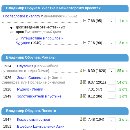
Владимир Обручев. Участие в межавторских проектах
Послесловие к Уэллсу
//
межавторский цикл
7.68 (95)
1 отз.
-
Произведения отечественных
авторов
//
межавторский цикл
Путешествие в прошлое и
будущее
(1940)
7.16 (90)
3 отз.
-
Владимир Обручев. Романы
1924
Плутония
[Необычайное
путешествие в недра Земли]
8.30 (1820)
85 отз.
-
1926
Земля Санникова
[= Земля
Санникова, или Последние онкилоны]
8.37 (2011)
54 отз.
-
1926
Рудник «Убогий»
7.31 (47)
2 отз.
-
1949
Золотоискатели в пустыне
8.12 (86)
1 отз.
-
Владимир Обручев. Повести
1947
Коралловый остров
7.48 (104)
2 отз.
-
1951
В дебрях Центральной Азии