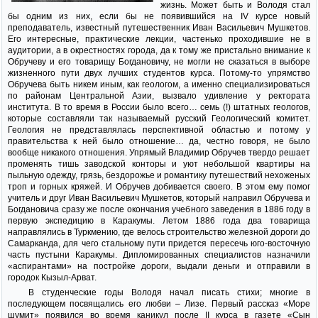
жизнь. Может быть и Володя стал
бы одним из них, если бы не появившийся на IV курсе новый
преподаватель, известный путешественник Иван Васильевич Мушкетов.
Его интересные, практические лекции, частенько проходившие не в
аудитории, а в окрестностях города, да к тому же пристально внимание к
Обручеву и его товарищу Богдановичу, не могли не сказаться в выборе
жизненного пути двух лучших студентов курса. Потому-то упрямство
Обручева быть никем иным, как геологом, а именно специализироваться
по районам Центральной Азии, вызвало удивление у ректората
института. В то время в России было всего… семь (!) штатных геологов,
которые составляли так называемый русский Геологический комитет.
Геология не представлялась перспективной областью и потому у
правительства к ней было отношение… да, честно говоря, не было
вообще никакого отношения. Упрямый Владимир Обручев твердо решает
променять тишь заводской конторы и уют небольшой квартиры на
пыльную одежду, грязь, бездорожье и романтику путешествий нехоженых
троп и горных кряжей. И Обручев добивается своего. В этом ему помог
учитель и друг Иван Васильевич Мушкетов, который направил Обручева и
Богдановича сразу же после окончания учебного заведения в 1886 году в
первую экспедицию в Каракумы. Летом 1886 года два товарища
направлялись в Туркмению, где велось строительство железной дороги до
Самарканда, для чего стальному пути придется пересечь юго-восточную
часть пустыни Каракумы. Дипломированных специалистов назначили
«аспирантами» на постройке дороги, выдали деньги и отправили в
городок Кызыл-Арват.
В студенческие годы Володя начал писать стихи; многие в
последующем посвящались его любви – Лизе. Первый рассказ «Море
шумит» появился во время каникул после II курса в газете «Сын