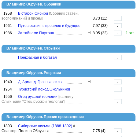
Владимир Обручев. Сборники
1958
В старой Сибири
[Сборник статей,
воспоминаний и писем]
8.73 (11)
-
1961
Путешествия в прошлое и будущее
7.97 (33)
-
1986
За тайнами Плутона
8.95 (22)
1 отз.
-
Владимир Обручев. Отрывки
Прекрасная и богатая
-
Владимир Обручев. Рецензии
1940
Д. Арманд. Грозные силы
-
1954
Туристский поход школьников
-
1956
Отец русской геологии
[на книгу
Ольги Баян "Отец русской геологии"]
-
Владимир Обручев. Прочие произведения
1893
Сибирские письма (1888-1892)
//
Соавтор: Полина Обручева
7.75 (4)
-