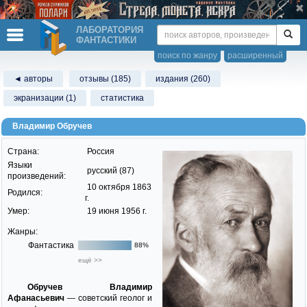
ЛАБОРАТОРИЯ
ФАНТАСТИКИ
поиск по жанру
расширенный
◄ авторы
отзывы (185)
издания (260)
экранизации (1)
статистика
Владимир Обручев
Страна:
Россия
Языки
русский (87)
произведений:
10 октября 1863
Родился:
г.
Умер:
19 июня 1956 г.
Жанры:
Фантастика
88%
ещё >>
Обручев Владимир
Афанасьевич
— советский геолог и