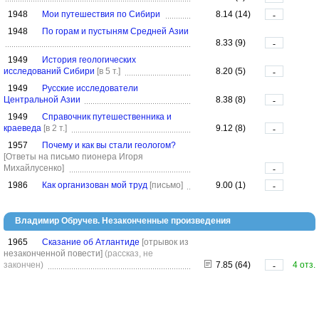
1948
Мои путешествия по Сибири
8.14 (14)
-
1948
По горам и пустыням Средней Азии
8.33 (9)
-
1949
История геологических
исследований Сибири
[в 5 т.]
8.20 (5)
-
1949
Русские исследователи
Центральной Азии
8.38 (8)
-
1949
Справочник путешественника и
краеведа
[в 2 т.]
9.12 (8)
-
1957
Почему и как вы стали геологом?
[Ответы на письмо пионера Игоря
Михайлусенко]
-
1986
Как организован мой труд
[письмо]
9.00 (1)
-
Владимир Обручев. Незаконченные произведения
1965
Сказание об Атлантиде
[отрывок из
незаконченной повести]
(рассказ, не
закончен)
7.85 (64)
4 отз.
-