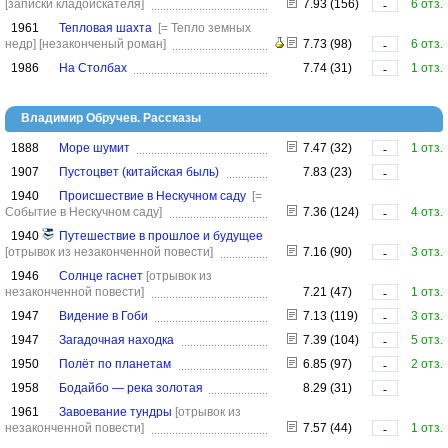
[записки кладоискателя]
7.93 (156)
6 отз.
-
1961
Тепловая шахта
[= Тепло земных
недр]
[незаконченый роман]
7.73 (98)
6 отз.
-
1986
На Столбах
7.74 (31)
1 отз.
-
Владимир Обручев. Рассказы
1888
Море шумит
7.47 (32)
1 отз.
-
1907
Пустоцвет (китайская быль)
7.83 (23)
-
1940
Происшествие в Нескучном саду
[=
Событие в Нескучном саду]
7.36 (124)
4 отз.
-
1940
Путешествие в прошлое и будущее
[отрывок из незаконченной повести]
7.16 (90)
3 отз.
-
1946
Солнце гаснет
[отрывок из
незаконченной повести]
7.21 (47)
1 отз.
-
1947
Видение в Гоби
7.13 (119)
3 отз.
-
1947
Загадочная находка
7.39 (104)
5 отз.
-
1950
Полёт по планетам
6.85 (97)
2 отз.
-
1958
Бодайбо — река золотая
8.29 (31)
-
1961
Завоевание тундры
[отрывок из
незаконченной повести]
7.57 (44)
1 отз.
-