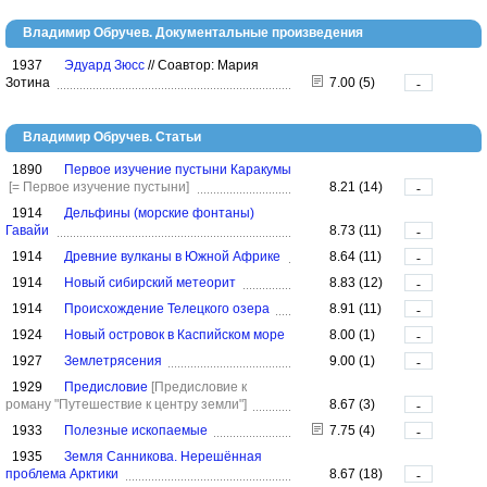
Владимир Обручев. Документальные произведения
1937
Эдуард Зюсс
//
Соавтор: Мария
Зотина
7.00 (5)
-
Владимир Обручев. Статьи
1890
Первое изучение пустыни Каракумы
[= Первое изучение пустыни]
8.21 (14)
-
1914
Дельфины (морские фонтаны)
Гавайи
8.73 (11)
-
1914
Древние вулканы в Южной Африке
8.64 (11)
-
1914
Новый сибирский метеорит
8.83 (12)
-
1914
Происхождение Телецкого озера
8.91 (11)
-
1924
Новый островок в Каспийском море
8.00 (1)
-
1927
Землетрясения
9.00 (1)
-
1929
Предисловие
[Предисловие к
роману "Путешествие к центру земли"]
8.67 (3)
-
1933
Полезные ископаемые
7.75 (4)
-
1935
Земля Санникова. Нерешённая
проблема Арктики
8.67 (18)
-