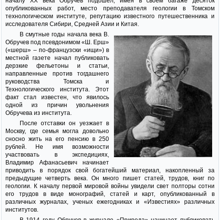
началу ХХ века Обручев подошел, имея в своем багаже десяток
опубликованных работ, место преподавателя геологии в Томском
технологическом институте, репутацию известного путешественника и
исследователя Сибири, Средней Азии и Китая.
В смутные годы начала века В.
Обручев под псевдонимом «Ш. Ерш»
(«шерш» – по-французски «ищи») в
местной газете начал публиковать
дерзкие фельетоны и статьи,
направленные против тогдашнего
руководства Томска и
Технологического института. Этот
факт стал известен, что явилось
одной из причин увольнения
Обручева из института.
После отставки он уезжает в
Москву, где семья могла довольно
сносно жить на его пенсию в 250
рублей. Не имя возможности
участвовать в экспедициях,
Владимир Афанасьевич начинает
приводить в порядок свой богатейший материал, накопленный за
предыдущие четверть века. Он много пишет статей, трудов, книг по
геологии. К началу первой мировой войны увидели свет полторы сотни
его трудов в виде монографий, статей и карт, опубликованный в
различных журналах, ученых ежегодниках и «Известиях» различных
институтов.