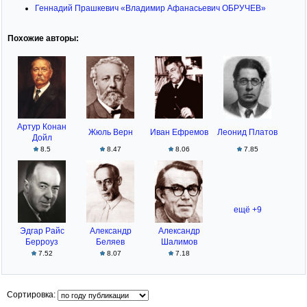
Геннадий Прашкевич «Владимир Афанасьевич ОБРУЧЕВ»
Похожие авторы:
Артур Конан
Жюль Верн
Иван Ефремов
Леонид Платов
Дойл
8.5
8.47
8.06
7.85
ещё +9
Эдгар Райс
Александр
Александр
Берроуз
Беляев
Шалимов
7.52
8.07
7.18
Сортировка: