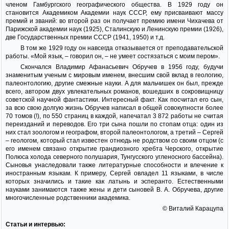
членом Гамбургского географического общества. В 1929 году он
становится Академиком Академии наук СССР, ему присваивают массу
премий и званий: во второй раз он получает премию имени Чихачева от
Парижской академии наук (1925), Сталинскую и Ленинскую премии (1926),
две Государственных премии СССР (1941, 1950) и т.д.
В том же 1929 году он навсегда отказывается от преподавательской
работы. «Мой язык, – говорил он, – не умеет состязаться с моим пером».
Скончался Владимир Афанасьевич Обручев в 1956 году, будучи
знаменитым ученым с мировым именем, внесшим свой вклад в геологию,
палеонтологию, другие смежные науки. А для мальчишек он был, прежде
всего, автором двух увлекательных романов, вошедших в сокровищницу
советской научной фантастики. Интересный факт. Как посчитал его сын,
за всю свою долгую жизнь Обручев написал в общей совокупности более
70 томов (!), по 550 страниц в каждой, напечатал 3 872 работы не считая
переизданий и переводов. Его три сына пошли по стопам отца: один из
них стал зоологом и географом, второй палеонтологом, а третий – Сергей
– геологом, который стал известен отнюдь не родством со своим отцом (с
его именем связано открытие грандиозного хребта Черского, открытие
Полюса холода северного полушария, Тунгусского угленосного бассейна).
Сыновья унаследовали также литературные способности и влечение к
иностранным языкам. К примеру, Сергей овладел 11 языками, в числе
которых значились и такие как латынь и эсперанто. Естественными
науками занимаются также жены и дети сыновей В. А. Обручева, другие
многочисленные родственники академика.
© Виталий Карацупа
Статьи и интервью: