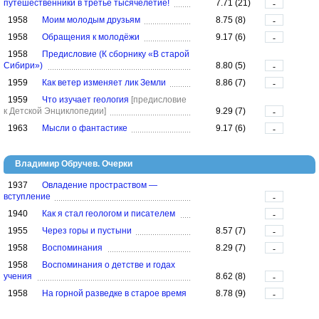
путешественники в третье тысячелетие!
7.71 (21)
-
1958
Моим молодым друзьям
8.75 (8)
-
1958
Обращения к молодёжи
9.17 (6)
-
1958
Предисловие (К сборнику «В старой
Сибири»)
8.80 (5)
-
1959
Как ветер изменяет лик Земли
8.86 (7)
-
1959
Что изучает геология
[предисловие
к Детской Энциклопедии]
9.29 (7)
-
1963
Мысли о фантастике
9.17 (6)
-
Владимир Обручев. Очерки
1937
Овладение простраством —
вступление
-
1940
Как я стал геологом и писателем
-
1955
Через горы и пустыни
8.57 (7)
-
1958
Воспоминания
8.29 (7)
-
1958
Воспоминания о детстве и годах
учения
8.62 (8)
-
1958
На горной разведке в старое время
8.78 (9)
-