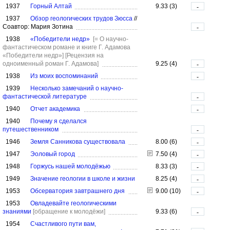
1937
Горный Алтай
9.33 (3)
-
1937
Обзор геологических трудов Зюсса
//
Соавтор: Мария Зотина
-
1938
«Победители недр»
[= О научно-
фантастическом романе и книге Г. Адамова
«Победители недр»]
[Рецензия на
одноименный роман Г. Адамова]
9.25 (4)
-
1938
Из моих воспоминаний
-
1939
Несколько замечаний о научно-
фантастической литературе
-
1940
Отчет академика
-
1940
Почему я сделался
путешественником
-
1946
Земля Санникова существовала
8.00 (6)
-
1947
Эоловый город
7.50 (4)
-
1948
Горжусь нашей молодёжью
8.33 (3)
-
1949
Значение геологии в школе и жизни
8.25 (4)
-
1953
Обсерватория завтрашнего дня
9.00 (10)
-
1953
Овладевайте геологическими
знаниями
[обращение к молодёжи]
9.33 (6)
-
1954
Счастливого пути вам,