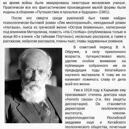
во время войны были эвакуированы некоторые московские ученые.
Практически все его фантастические произведения малой формы были
изданы в сборнике «Путешествие в прошлое и будущее» (1961).
После его смерти среди рукописей был также найден
психологически-бытовой роман «Лик многогранный», неизданный роман
«Наташа», пьеса из греческой жизни «Остров блаженных», написанная
под влиянием Метерлинка, повесть «На Столбах» (опубликована только в
конце 80-х в книге «За тайнами Плутона»), несколько рассказов, а также к
рассказам, наброски рассказов, планы пьес, главы задуманных романов.
В советский период В. А.
Обручев, в силу преклонного
возраста, путешествовал мало,
уделив особое внимание на
публикации собранного им за
предыдущие годы богатейшего
научного материала. К тому же он
начинает пожинать славу от дела
всей его жизни.
Уже в 1918 году в Харькове ему
присваивают степень доктора наук
«honoris causa» (т.е. без защиты
диссертации). Он становится
директором геологического
института, членом-
корреспондентом Российской
академии наук и Китайского
геологического общества, почетным