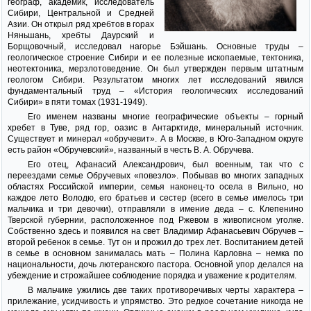
географ, академик, исследователь
Сибири, Центральной и Средней
Азии. Он открыл ряд хребтов в горах
Няньшань, хребты Даурский и
Борщовочный, исследовал нагорье Бэйшань. Основные труды –
геологическое строение Сибири и ее полезные ископаемые, тектоника,
неотектоника, мерзлотоведение. Он был утвержден первым штатным
геологом Сибири. Результатом многих лет исследований явился
фундаментальный труд – «История геологических исследований
Сибири» в пяти томах (1931-1949).
Его именем названы многие географические объекты – горный
хребет в Туве, ряд гор, оазис в Антарктиде, минеральный источник.
Существует и минерал «обручевит». А в Москве, в Юго-Западном округе
есть район «Обручевский», названный в честь В. А. Обручева.
Его отец, Афанасий Александрович, был военным, так что с
переездами семье Обручевых «повезло». Побывав во многих западных
областях Российской империи, семья наконец-то осела в Вильно, но
каждое лето Володю, его братьев и сестер (всего в семье имелось три
мальчика и три девочки), отправляли в имение деда – с. Клепенино
Тверской губернии, расположенное под Ржевом в живописном уголке.
Собственно здесь и появился на свет Владимир Афанасьевич Обручев –
второй ребенок в семье. Тут он и прожил до трех лет. Воспитанием детей
в семье в основном занималась мать – Полина Карловна – немка по
национальности, дочь лютеранского пастора. Основной упор делался на
убеждение и строжайшее соблюдение порядка и уважение к родителям.
В мальчике ужились две таких противоречивых черты характера –
прилежание, усидчивость и упрямство. Это редкое сочетание никогда не