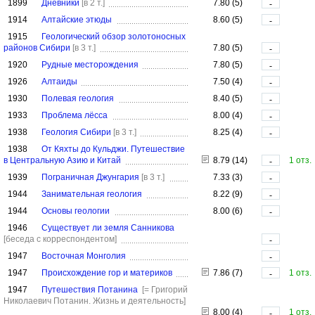
1899
Дневники
[в 2 т.]
7.80 (5)
-
1914
Алтайские этюды
8.60 (5)
-
1915
Геологический обзор золотоносных
районов Сибири
[в 3 т.]
7.80 (5)
-
1920
Рудные месторождения
7.80 (5)
-
1926
Алтаиды
7.50 (4)
-
1930
Полевая геология
8.40 (5)
-
1933
Проблема лёсса
8.00 (4)
-
1938
Геология Сибири
[в 3 т.]
8.25 (4)
-
1938
От Кяхты до Кульджи. Путешествие
в Центральную Азию и Китай
8.79 (14)
1 отз.
-
1939
Пограничная Джунгария
[в 3 т.]
7.33 (3)
-
1944
Занимательная геология
8.22 (9)
-
1944
Основы геологии
8.00 (6)
-
1946
Существует ли земля Санникова
[беседа с корреспондентом]
-
1947
Восточная Монголия
-
1947
Происхождение гор и материков
7.86 (7)
1 отз.
-
1947
Путешествия Потанина
[= Григорий
Николаевич Потанин. Жизнь и деятельность]
8.00 (4)
1 отз.
-