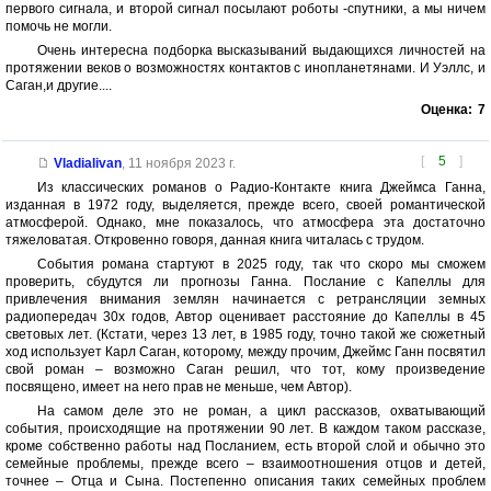
первого сигнала, и второй сигнал посылают роботы -спутники, а мы ничем
помочь не могли.
Очень интересна подборка высказываний выдающихся личностей на
протяжении веков о возможностях контактов с инопланетянами. И Уэллс, и
Саган,и другие....
Оценка:
7
[
5
]
Vladialivan
,
11 ноября 2023 г.
Из классических романов о Радио-Контакте книга Джеймса Ганна,
изданная в 1972 году, выделяется, прежде всего, своей романтической
атмосферой. Однако, мне показалось, что атмосфера эта достаточно
тяжеловатая. Откровенно говоря, данная книга читалась с трудом.
События романа стартуют в 2025 году, так что скоро мы сможем
проверить, сбудутся ли прогнозы Ганна. Послание с Капеллы для
привлечения внимания землян начинается с ретрансляции земных
радиопередач 30х годов, Автор оценивает расстояние до Капеллы в 45
световых лет. (Кстати, через 13 лет, в 1985 году, точно такой же сюжетный
ход использует Карл Саган, которому, между прочим, Джеймс Ганн посвятил
свой роман – возможно Саган решил, что тот, кому произведение
посвящено, имеет на него прав не меньше, чем Автор).
На самом деле это не роман, а цикл рассказов, охватывающий
события, происходящие на протяжении 90 лет. В каждом таком рассказе,
кроме собственно работы над Посланием, есть второй слой и обычно это
семейные проблемы, прежде всего – взаимоотношения отцов и детей,
точнее – Отца и Сына. Постепенно описания таких семейных проблем