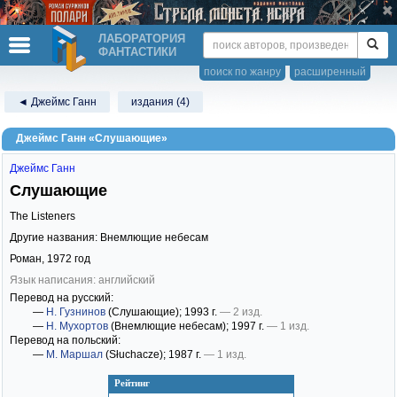
ЛАБОРАТОРИЯ
ФАНТАСТИКИ
поиск по жанру
расширенный
◄ Джеймс Ганн
издания (4)
Джеймс Ганн «Слушающие»
Джеймс Ганн
Слушающие
The Listeners
Другие названия: Внемлющие небесам
Роман,
1972
год
Язык написания: английский
Перевод на русский:
—
Н. Гузнинов
(Слушающие)
; 1993 г.
— 2 изд.
—
Н. Мухортов
(Внемлющие небесам)
; 1997 г.
— 1 изд.
Перевод на польский:
—
М. Маршал
(Słuchacze)
; 1987 г.
— 1 изд.
Рейтинг