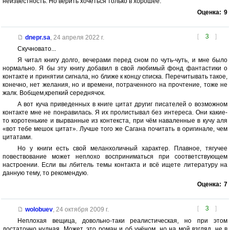
неизвестность. Но верить хочеться только в хорошее.
Оценка:
9
[
3
]
dnepr.sa
,
24 апреля 2022 г.
Скучновато...
Я читал книгу долго, вечерами перед сном по чуть-чуть, и мне было
нормально. Я бы эту книгу добавил в свой любимый фонд фантастики о
контакте и принятии сигнала, но ближе к концу списка. Перечитывать такое,
конечно, нет желания, но и времени, потраченного на прочтение, тоже не
жалк. Вобщем,крепкий середнячок.
А вот куча приведенных в книге цитат другиг писателей о возможном
контакте мне не понравилась. Я их пролистывал без интереса. Они какие-
то коротенькие и вырванные из контекста, при чём наваленные в кучу аля
«вот тебе мешок цитат». Лучше того же Сагана почитать в оригинале, чем
цитатами.
Но у книги есть свой меланхоличный характер. Плавное, тягучее
повествование может неплохо восприниматься при соответствующем
настроении. Если вы лбитель темы контакта и всё ищете литературу на
данную тему, то рекомендую.
Оценка:
7
[
3
]
wolobuev
,
24 октября 2009 г.
Неплохая вещица, довольно-таки реалистическая, но при этом
достаточно нудная. Может, это роман и об учёном, но на мой взгляд, не в