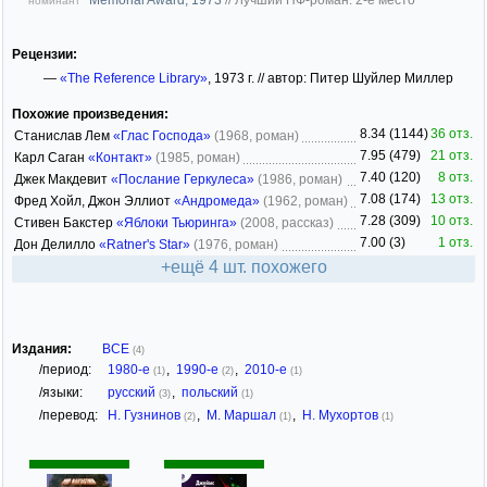
номинант
Рецензии:
—
«The Reference Library»
, 1973 г. // автор: Питер Шуйлер Миллер
Похожие произведения:
8.34 (1144)
36 отз.
Станислав Лем
«Глас Господа»
(1968, роман)
7.95 (479)
21 отз.
Карл Саган
«Контакт»
(1985, роман)
7.40 (120)
8 отз.
Джек Макдевит
«Послание Геркулеса»
(1986, роман)
7.08 (174)
13 отз.
Фред Хойл, Джон Эллиот
«Андромеда»
(1962, роман)
7.28 (309)
10 отз.
Стивен Бакстер
«Яблоки Тьюринга»
(2008, рассказ)
7.00 (3)
1 отз.
Дон Делилло
«Ratner's Star»
(1976, роман)
+ещё 4 шт. похожего
Издания:
ВСЕ
(4)
/период:
1980-е
,
1990-е
,
2010-е
(1)
(2)
(1)
/языки:
русский
,
польский
(3)
(1)
/перевод:
Н. Гузнинов
,
М. Маршал
,
Н. Мухортов
(2)
(1)
(1)