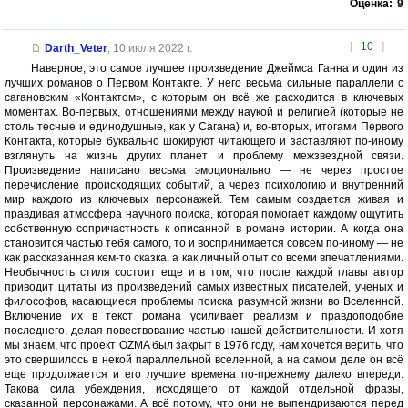
Оценка:
9
[
10
]
Darth_Veter
,
10 июля 2022 г.
Наверное, это самое лучшее произведение Джеймса Ганна и один из
лучших романов о Первом Контакте. У него весьма сильные параллели с
сагановским «Контактом», с которым он всё же расходится в ключевых
моментах. Во-первых, отношениями между наукой и религией (которые не
столь тесные и единодушные, как у Сагана) и, во-вторых, итогами Первого
Контакта, которые буквально шокируют читающего и заставляют по-иному
взглянуть на жизнь других планет и проблему межзвездной связи.
Произведение написано весьма эмоционально — не через простое
перечисление происходящих событий, а через психологию и внутренний
мир каждого из ключевых персонажей. Тем самым создается живая и
правдивая атмосфера научного поиска, которая помогает каждому ощутить
собственную сопричастность к описанной в романе истории. А когда она
становится частью тебя самого, то и воспринимается совсем по-иному — не
как рассказанная кем-то сказка, а как личный опыт со всеми впечатлениями.
Необычность стиля состоит еще и в том, что после каждой главы автор
приводит цитаты из произведений самых известных писателей, ученых и
философов, касающиеся проблемы поиска разумной жизни во Вселенной.
Включение их в текст романа усиливает реализм и правдоподобие
последнего, делая повествование частью нашей действительности. И хотя
мы знаем, что проект OZMA был закрыт в 1976 году, нам хочется верить, что
это свершилось в некой параллельной вселенной, а на самом деле он всё
еще продолжается и его лучшие времена по-прежнему далеко впереди.
Такова сила убеждения, исходящего от каждой отдельной фразы,
сказанной персонажами. А всё потому, что они не выпендриваются перед