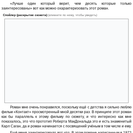
«Лучше один который верит, чем десять которые только
заинтересованы» вот как можно охарактеризовать этот роман.
Спойлер (раскрытие сюжета)
(кликните по нему, чтобы увидеть)
Роман рассказывает о всей жизни Роберта МакДональда, начальника
отдела по поиску сигналов внеземных цивилизаций в знаменитом
центре «Аресибо» в Пуэрто-Рико. Тут истории о том как персонал
терял надежды а он их вдохновлял, о том как сам было потерял весь
смысл после трагедии с женой но в конце нашёл в себе силы
продолжить поиск. О том когда после долгих лет ожидания был
наконец обнаружен сигнал, и как некоторые персонажи романа
интерпретировали его для своей личной выгоды, и с помощю каких
методов с ними боролся МакДональд.
При прочтении романа пересекаешься с интересными
отрывками, фразами и диалогами над которыми можно
поразмышлять, к примеру: «Почему мы до сих пор так никого и не
услышали? ..-Да наверное потому что все внеземные цивилизации
тоже только сидят и слушают а не посылают сигналы...» или
интересные цитаты из романа «Город» Саймака или «Первый
Контакт» Лейнстера.
Роман мне очень понравился, поскольку ещё с детства я сильно люблю
фильм «Контакт» просмотренный мной десятки раз. В принципе этот роман
как бы параллель к этому фильму по сюжету, и что интересно как мне
показалось, это что прототип Роберта МакДональда это и есть знаменитый
Карл Саган, да и роман начинается с посвящений учёным в том числе и ему.
Ещё меня заинтересовало вот что: В этом романе написанным в 1972