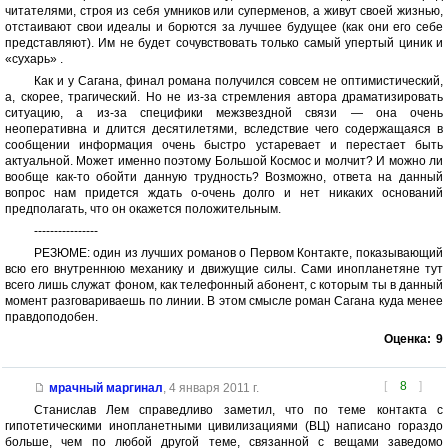
читателями, строя из себя умников или суперменов, а живут своей жизнью,
отстаивают свои идеалы и борются за лучшее будущее (как они его себе
представляют). Им не будет сочувствовать только самый упертый циник и
«сухарь» .
Как и у Сагана, финал романа получился совсем не оптимистический,
а, скорее, трагический. Но не из-за стремления автора драматизировать
ситуацию, а из-за специфики межзвездной связи — она очень
неоперативна и длится десятилетями, вследствие чего содержащаяся в
сообщении информация очень быстро устаревает и перестает быть
актуальной. Может именно поэтому Большой Космос и молчит? И можно ли
вообще как-то обойти данную трудность? Возможно, ответа на данный
вопрос нам придется ждать о-очень долго и нет никаких оснований
предполагать, что он окажется положительным.
----------------
РЕЗЮМЕ: один из лучших романов о Первом Контакте, показывающий
всю его внутреннюю механику и движущие силы. Сами инопланетяне тут
всего лишь служат фоном, как телефонный абонент, с которым ты в данный
момент разговариваешь по линии. В этом смысле роман Сагана куда менее
правдоподобен.
Оценка:
9
[
8
]
мрачный маргинал
,
4 января 2011 г.
Станислав Лем справедливо заметил, что по теме контакта с
гипотетическими инопланетными цивилизациями (ВЦ) написано гораздо
больше, чем по любой другой теме, связанной с вещами заведомо