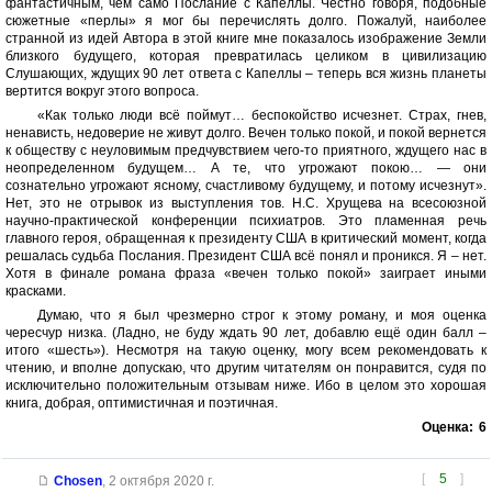
фантастичным, чем само Послание с Капеллы. Честно говоря, подобные
сюжетные «перлы» я мог бы перечислять долго. Пожалуй, наиболее
странной из идей Автора в этой книге мне показалось изображение Земли
близкого будущего, которая превратилась целиком в цивилизацию
Слушающих, ждущих 90 лет ответа с Капеллы – теперь вся жизнь планеты
вертится вокруг этого вопроса.
«Как только люди всё поймут… беспокойство исчезнет. Страх, гнев,
ненависть, недоверие не живут долго. Вечен только покой, и покой вернется
к обществу с неуловимым предчувствием чего-то приятного, ждущего нас в
неопределенном будущем… А те, что угрожают покою… — они
сознательно угрожают ясному, счастливому будущему, и потому исчезнут».
Нет, это не отрывок из выступления тов. Н.С. Хрущева на всесоюзной
научно-практической конференции психиатров. Это пламенная речь
главного героя, обращенная к президенту США в критический момент, когда
решалась судьба Послания. Президент США всё понял и проникся. Я – нет.
Хотя в финале романа фраза «вечен только покой» заиграет иными
красками.
Думаю, что я был чрезмерно строг к этому роману, и моя оценка
чересчур низка. (Ладно, не буду ждать 90 лет, добавлю ещё один балл –
итого «шесть»). Несмотря на такую оценку, могу всем рекомендовать к
чтению, и вполне допускаю, что другим читателям он понравится, судя по
исключительно положительным отзывам ниже. Ибо в целом это хорошая
книга, добрая, оптимистичная и поэтичная.
Оценка:
6
[
5
]
Chosen
,
2 октября 2020 г.