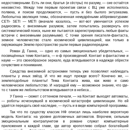
недостоверными. Есть ли они, братья (и сёстры) по разуму, — сие остаётся
неизвестно. Между тем первым проектам связи с ВЦ уже исполнилось
полвека, и поиски продолжаются, — пусть и без былого энтузиазма.
Любопытна эволюция темы, обозначенная немудрёными аббревиатурами:
CETI- SETI — METI (вначале казалось, — вот-вот увенчается успехом
радиосвязь с внеземным разумом, затем попытались развернуть его
систематический поиск, ныне же пытаются зарегистрировать любые факты
встречи с внеземными разумными). С точки зрения писателя-фантаста,
земное человечество стало космической цивилизацией, как только в
окружающее Землю пространство ушли первые радиопередачи.
Роман Д. Ганна, — одно из самых эмоционально убедительных, —
посвящённых теме Контакта, — н-ф произведений. Контакт в фантастике и
науке — это своеобразное зеркало, куда вглядываются в надежде обрести
сочувствие и понимание.
Средства внеземной астрономии теперь уже позволяют наблюдать
планеты у иных звёзд. И что же ищут прежде всего? Конечно же, —
землеподобные планеты! Тема Контакта жива, как живо и само
человеческое любопытство. И наградой ему — возможное знание, что где-
то с таким же любопытством вглядываются в небеса...
У Ганна — сюжет с оттенком печали, — на Контакт выходят автоматы,
— роботы исчезнувшей в космической катастрофе цивилизации. Но ей
удаётся передать своё наследие, — пусть и в виде компьтерной программы.
Так что по существу классик НФ описал лишь наиболее вероятную
модель Контакта: на уровне долговечных автоматов. Впрочем, сильным
эмоциональным контрапунктом в романе служат компьютерные
приложения к каждой главе, где автор кропотливо собрал богатейший