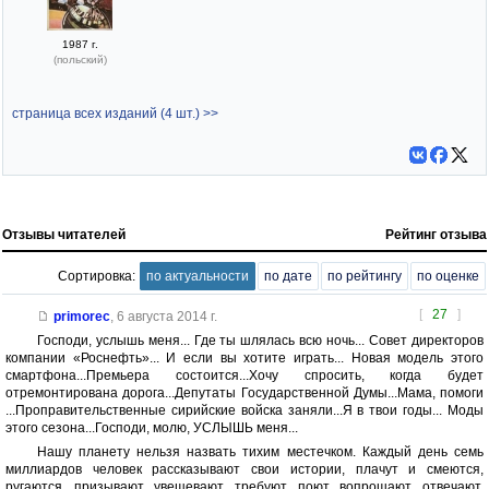
1987 г.
(польский)
страница всех изданий (4 шт.) >>
Отзывы читателей
Рейтинг отзыва
Сортировка:
по актуальности
по дате
по рейтингу
по оценке
[
27
]
primorec
,
6 августа 2014 г.
Господи, услышь меня... Где ты шлялась всю ночь... Совет директоров
компании «Роснефть»... И если вы хотите играть... Новая модель этого
смартфона...Премьера состоится...Хочу спросить, когда будет
отремонтирована дорога...Депутаты Государственной Думы...Мама, помоги
...Проправительственные сирийские войска заняли...Я в твои годы... Моды
этого сезона...Господи, молю, УСЛЫШЬ меня...
Нашу планету нельзя назвать тихим местечком. Каждый день семь
миллиардов человек рассказывают свои истории, плачут и смеются,
ругаются, призывают, увещевают, требуют, поют, вопрошают, отвечают,