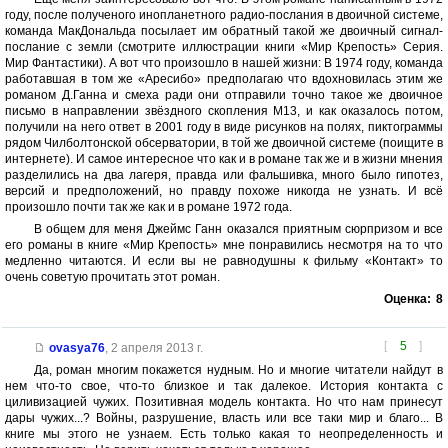
году, после полученого инопланетного радио-послания в двоичной системе,
команда МакДональда посылает им обратный такой же двоичный сигнал-
послание с земли (смотрите иллюстрации книги «Мир Крепость» Серия.
Мир Фантастики). А вот что произошло в нашей жизни: В 1974 году, команда
работавшая в том же «Аресибо» предполагаю что вдохновилась этим же
романом Д.Ганна и смеха ради они отправили точно такое же двоичное
письмо в направлении звёздного скопления M13, и как оказалось потом,
получили на него ответ в 2001 году в виде рисунков на полях, пиктограммы
рядом Чилболтонской обсерватории, в той же двоичной системе (поищите в
интернете). И самое интересное что как и в романе так же и в жизни мнения
разделились на два лагеря, правда или фальшивка, много было гипотез,
версий и предположений, но правду похоже никогда не узнать. И всё
произошло почти так же как и в романе 1972 года.
В общем для меня Джеймс Ганн оказался приятным сюрпризом и все
его романы в книге «Мир Крепость» мне понравились несмотря на то что
медленно читаются. И если вы не равнодушны к фильму «Контакт» то
очень советую прочитать этот роман.
Оценка:
8
[
5
]
ovasya76
,
2 апреля 2013 г.
Да, роман многим покажется нудным. Но и многие читатели найдут в
нем что-то свое, что-то близкое и так далекое. История контакта с
циливизацией чужих. Позитивная модель контакта. Но что нам принесут
дары чужих...? Войны, разрушение, власть или все таки мир и благо... В
книге мы этого не узнаем. Есть только какая то неопределенность и