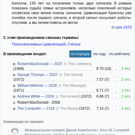
Капелла. 150 лет на получение только двух сигналов. В романе
показана судьба семьи астрономов, несколько поколений которых
посвятили свои жизни поиску сигналов. Цивилизация Капеллы уже
погибла после первого сигнала, и второй сигнал посылают роботы-
спутники, а мы ничем помочь не могли.
©
vam-1970
С этим произведением связаны термины:
Поиск внеземных цивилизаций
;
Учёные
В произведение входит:
по порядку
по году
по рейтингу
Robert MacDonald — 2025
[= The Listeners]
(1968)
6.70 (10)
1 отз.
-
George Thomas — 2027
[= The Voices]
(1972)
7.57 (7)
1 отз.
-
William Mitchell — 2028
[= The Message]
(1971)
6.71 (7)
1 отз.
-
Andrew White — 2028
[= The Answer]
(1972)
6.86 (7)
1 отз.
-
Robert MacDonald - 2058
The Computer — 2118
[= The Reply]
(1972)
7.14 (7)
1 отз.
-
Номинации на премии:
Мемориальная премия Джона Кэмпбелла / John W. Campbell
Memorial Award, 1973
//
Лучший НФ-роман. 2-е место