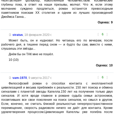
«контактный» фольклор, накопленный человечеством. Космические
глубины пока, в ответ на наши призывы, молчат. Что ж, если этому
молчанию суждено продлиться, роман останется превосходным
памятником поискам ХХ столетия и одним из лучших произведений
Джеймса Ганна...
Оценка:
9
[
6
]
stratus
,
18 февраля 2020 г.
Может быть, он и нудноват. Но читаешь его по вечерам, после
рабочего дня, в тишине перед сном — и будто бы сам, вместе с ними,
слушаешь эти звёзды...
Днём бы он ТАК мне не пошёл.
10 (10)
Оценка:
10
[
6
]
vam-1970
,
9 августа 2017 г.
Философский роман о способах контакта с инопланетной
цивилизацией и весьма приближён к реальности. 150 лет поиска и обмена
сигналами с планетой звезды Капелла.150 лет на получение только двух
сигналов. И хотя вроде главное в романе судьба семьи астрономов,
посвятивших все свои поколения на поиск сигналов, но смысл в другом.
Если, конечно, не считать близкой реальностью гиперпространственное
перемещение, скорость радиоволн ничего не даёт для контакта. Кроме
удовлетворения процессом.Цивилизация Капеллы уже погибла после