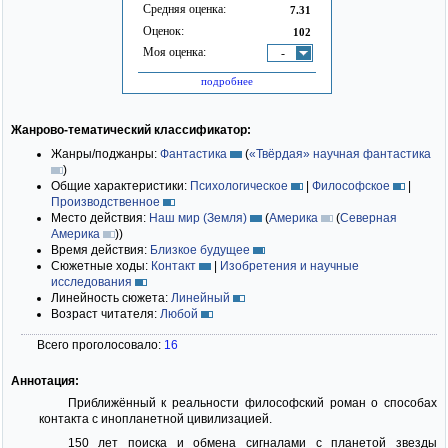
Средняя оценка:
7.31
Оценок:
102
Моя оценка:
-
подробнее
Жанрово-тематический классификатор:
Жанры/поджанры:
Фантастика
(
«Твёрдая» научная фантастика
)
Общие характеристики:
Психологическое
|
Философское
|
Производственное
Место действия:
Наш мир (Земля)
(
Америка
(
Северная
Америка
)
)
Время действия:
Близкое будущее
Сюжетные ходы:
Контакт
|
Изобретения и научные
исследования
Линейность сюжета:
Линейный
Возраст читателя:
Любой
Всего проголосовало:
16
Аннотация:
Приближённый к реальности философский роман о способах
контакта с инопланетной цивилизацией.
150 лет поиска и обмена сигналами с планетой звезды