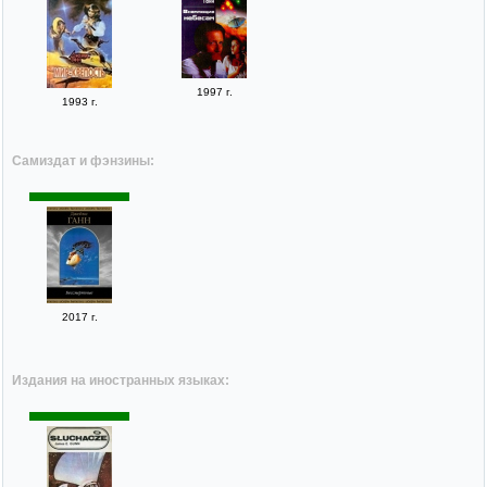
1997 г.
1993 г.
Самиздат и фэнзины:
2017 г.
Издания на иностранных языках: