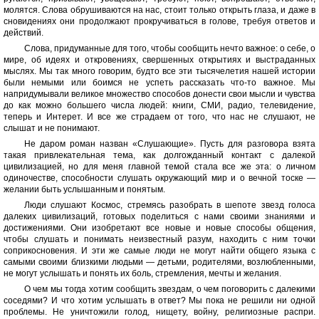
молятся. Слова обрушиваются на нас, стоит только открыть глаза, и даже в
сновидениях они продолжают прокручиваться в голове, требуя ответов и
действий.
Слова, придуманные для того, чтобы сообщить нечто важное: о себе, о
мире, об идеях и откровениях, свершенных открытиях и выстраданных
мыслях. Мы так много говорим, будто все эти тысячелетия нашей истории
были немыми или боимся не успеть рассказать что-то важное. Мы
напридумывали великое множество способов донести свои мысли и чувства
до как можно большего числа людей: книги, СМИ, радио, телевидение,
теперь и Интерет. И все же страдаем от того, что нас не слушают, не
слышат и не понимают.
Не даром роман назван «Слушающие». Пусть для разговора взята
такая привлекательная тема, как долгожданный контакт с далекой
цивилизацией, но для меня главной темой стала все же эта: о личном
одиночестве, способности слушать окружающий мир и о вечной тоске —
желании быть услышанным и понятым.
Люди слушают Космос, стремясь разобрать в шепоте звезд голоса
далеких цивилизаций, готовых поделиться с нами своими знаниями и
достижениями. Они изобретают все новые и новые способы общения,
чтобы слушать и понимать неизвестный разум, находить с ним точки
соприкосновения. И эти же самые люди не могут найти общего языка с
самыми своими близкими людьми — детьми, родителями, возлюбленными,
не могут услышать и понять их боль, стремления, мечты и желания.
О чем мы тогда хотим сообщить звездам, о чем поговорить с далекими
соседями? И что хотим услышать в ответ? Мы пока не решили ни одной
проблемы. Не уничтожили голод, нищету, войну, религиозные распри.