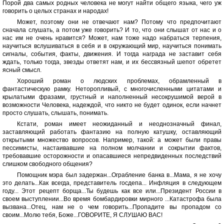
Порой два самых родных человека не могут найти общего языка, чего уж
говорить о целых странах и народах!
Может, поэтому они не отвечают нам? Потому что предпочитают
сначала слушать, а потом уже говорить? И то, что они слышат от нас и о
нас им не очень нравится? Может, нам тоже надо набраться терпения,
научиться вслушиваться в себя и в окружающий мир, научиться понимать
сигналы, события, факты, движения. И тогда награда не заставит себя
ждать, только тогда, звезды ответят нам, и их бессвязный шепот обретет
ясный смысл.
Хороший роман о людских проблемах, обрамленный в
фантастическую рамку. Неторопливый, с многочисленными цитатами и
крылатыми фразами, грустный и наполненный несокрушимой верой в
возможности Человека, надеждой, что никто не будет одинок, если начнет
просто слушать, слышать, понимать.
Кстати, роман имеет неожиданный и неоднозначный финал,
заставляющий работать фантазию на полную катушку, оставляющий
открытыми множество вопросов. Например, такой: а может были правы
пессимисты, настаивавшие на полном молчании и сокрытии фактов,
требовавшие осторожности и опасавшиеся непредвиденных последствий
слишком свободного общения?
Помощник мэра был задержан...Ограбление банка в...Мама, я не хочу
это делать...Как всегда, представитель госдепа... Инфляция в следующем
году... Этот рецепт борща...Ты будешь как все или...Президент России в
своем выступлении...Во время бомбардировки мирного ...Катастрофа была
вызвана...Отец, нам не о чем говорить...Пропадите вы пропадом со
своим...Молю тебя, Боже...ГОВОРИТЕ, Я СЛУШАЮ ВАС!