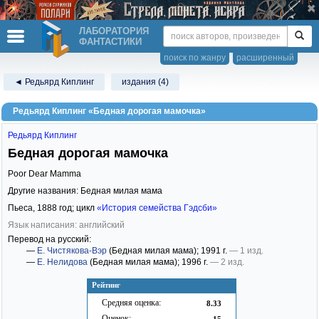
ЛАБОРАТОРИЯ
ФАНТАСТИКИ
поиск по жанру
расширенный
◄ Редьярд Киплинг
издания (4)
Редьярд Киплинг «Бедная дорогая мамочка»
Редьярд Киплинг
Бедная дорогая мамочка
Poor Dear Mamma
Другие названия: Бедная милая мама
Пьеса,
1888
год; цикл
«История семейства Гэдсби»
Язык написания: английский
Перевод на русский:
—
Е. Чистякова-Вэр
(Бедная милая мама)
; 1991 г.
— 1 изд.
—
Е. Нелидова
(Бедная милая мама)
; 1996 г.
— 2 изд.
Рейтинг
Средняя оценка:
8.33
Оценок:
15