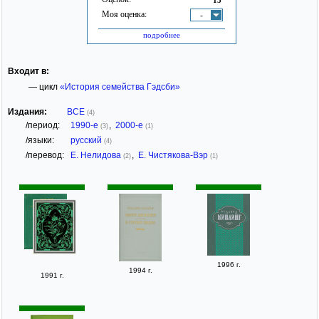
Моя оценка:
-
подробнее
Входит в:
— цикл
«История семейства Гэдсби»
Издания:
ВСЕ
(4)
/период:
1990-е
,
2000-е
(3)
(1)
/языки:
русский
(4)
/перевод:
Е. Нелидова
,
Е. Чистякова-Вэр
(2)
(1)
1996 г.
1994 г.
1991 г.