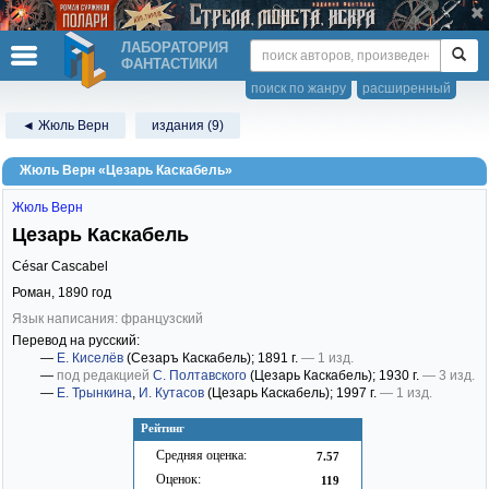
ЛАБОРАТОРИЯ
ФАНТАСТИКИ
поиск по жанру
расширенный
◄ Жюль Верн
издания (9)
Жюль Верн «Цезарь Каскабель»
Жюль Верн
Цезарь Каскабель
César Cascabel
Роман,
1890
год
Язык написания: французский
Перевод на русский:
—
Е. Киселёв
(Сезаръ Каскабель)
; 1891 г.
— 1 изд.
—
под редакцией
С. Полтавского
(Цезарь Каскабель)
; 1930 г.
— 3 изд.
—
Е. Трынкина
,
И. Кутасов
(Цезарь Каскабель)
; 1997 г.
— 1 изд.
Рейтинг
Средняя оценка:
7.57
Оценок:
119