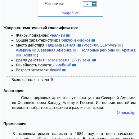
Моя оценка:
-
подробнее
Жанрово-тематический классификатор:
Жанры/поджанры:
Реализм
Общие характеристики:
Приключенческое
Место действия:
Наш мир (Земля)
(
Россия/СССР/Русь
|
Америка
(
Северная Америка
)
|
Полярные регионы
(
Арктика
)
|
Азия
)
Время действия:
Новое время (17-19 века)
Линейность сюжета:
Линейный
Возраст читателя:
Любой
Всего проголосовало:
9
Аннотация:
Семья цирковых артистов путешествует из Северной Америки
во Францию через Канаду, Аляску и Россию. Из неприятностей им
помогает выбраться артистизм и различные трюки.
©
necrotigr
Примечание:
В основном роман написан в 1889 году, его первоначальное
название – «Путешествие вспять». В это время автор весьма