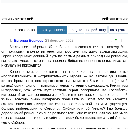
Отзывы читателей
Рейтинг отзыва
Сортировка:
по актуальности
по дате
по рейтингу
по оценке
[
5
]
Евгений Борисов
,
23 февраля 2013 г.
Малоизвестный роман Жюля Верна — и снова я не знаю, почему. Мне
он показался вполне интересным, местами так даже захватывающим.
Герои совершают длинный путь по самым разным природным регионам,
встречают множество разных народов. Действие непрерывно развивается,
и скучать не приходится.
Конечно, можно посетовать на традиционных для автора четко
«положительных» и «отрицательных» героев — но таковы уж законы
жанра. Кроме того, некоторые сюжетные моменты были решены (на мой
взгляд) оригинально — например, конец истории с самородком. Роман тем
интереснее, что часть путешествия герои совершают по Российской
империи. И хоть автор иногда и ошибается в некоторых деталях тогдашней
жизни, все-таки очень интересно прочитать об этом. Что же касается
сжатого описания Сибири, по сравнению с Аляской... О чем существует
больше информации, о Северной Сибири или об Аляске? Где больше
дорог? Какой регион активнее развивается? Мне кажется, Аляска. Так было
сто лет назад — так есть и сейчас; автору было проще писать об Аляске,
чем о Сибири.
А как уморительно автор описывает постановку пьесы в финале