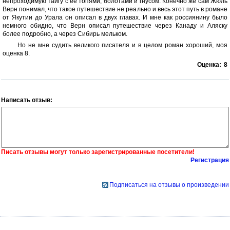
непроходимую тайгу с её топями, болотами и гнусом. Конечно же сам Жюль
Верн понимал, что такое путешествие не реально и весь этот путь в романе
от Якутии до Урала он описал в двух главах. И мне как россиянину было
немного обидно, что Верн описал путешествие через Канаду и Аляску
более подробно, а через Сибирь мельком.
Но не мне судить великого писателя и в целом роман хороший, моя
оценка 8.
Оценка:
8
Написать отзыв:
Писать отзывы могут только зарегистрированные посетители!
Регистрация
Подписаться на отзывы о произведении