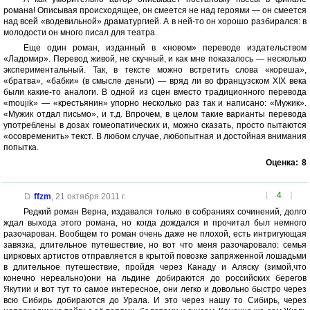
романа! Описывая происходящее, он смеется не над героями — он смеется
над всей «водевильной» драматургией. А в ней-то он хорошо разбирался: в
молодости он много писал для театра.
Еще один роман, изданный в «новом» переводе издательством
«Ладомир». Перевод живой, не скучный, и как мне показалось — несколько
экспериментальный. Так, в тексте можно встретить слова «кореша»,
«братва», «бабки» (в смысле деньги) — вряд ли во французском XIX века
были какие-то аналоги. В одной из сцен вместо традиционного перевода
«moujik» — «крестьянин» упорно несколько раз так и написано: «Мужик».
«Мужик отдал письмо», и т.д. Впрочем, в целом такие варианты перевода
употреблены в дозах гомеопатических и, можно сказать, просто пытаются
«осовременить» текст. В любом случае, любопытная и достойная внимания
попытка.
Оценка:
8
[
4
]
ffzm
,
21 октября 2011 г.
Редкий роман Верна, издавался только в собраниях сочинений, долго
ждал выхода этого романа, но когда дождался и прочитал был немного
разочарован. Вообщем то роман очень даже не плохой, есть интригующая
завязка, длительное путешествие, но вот что меня разочаровало: семья
цирковых артистов отправляется в крытой повозке запряженной лошадьми
в длительное путешествие, пройдя через Канаду и Аляску (зимой,что
конечно нереально)они на льдине добираются до российских берегов
Якутии и вот тут то самое интересное, они легко и довольно быстро через
всю Сибирь добираются до Урала. И это через нашу то Сибирь, через