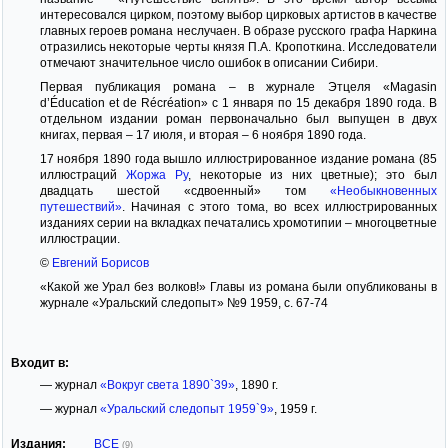
интересовался цирком, поэтому выбор цирковых артистов в качестве
главных героев романа неслучаен. В образе русского графа Наркина
отразились некоторые черты князя П.А. Кропоткина. Исследователи
отмечают значительное число ошибок в описании Сибири.
Первая публикация романа – в журнале Этцеля «Magasin
d’Éducation et de Récréation» с 1 января по 15 декабря 1890 года. В
отдельном издании роман первоначально был выпущен в двух
книгах, первая – 17 июля, и вторая – 6 ноября 1890 года.
17 ноября 1890 года вышло иллюстрированное издание романа (85
иллюстраций
Жоржа Ру
, некоторые из них цветные); это был
двадцать шестой «сдвоенный» том
«Необыкновенных
путешествий»
. Начиная с этого тома, во всех иллюстрированных
изданиях серии на вкладках печатались хромотипии – многоцветные
иллюстрации.
©
Евгений Борисов
«Какой же Урал без волков!» Главы из романа были опубликованы в
журнале «Уральский следопыт» №9 1959, с. 67-74
Входит в:
— журнал
«Вокруг света 1890`39»
, 1890 г.
— журнал
«Уральский следопыт 1959`9»
, 1959 г.
Издания:
ВСЕ
(9)