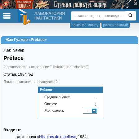
ЛАБОРАТОРИЯ
ФАНТАСТИКИ
поиск по жанру
расширенный
Жак Гуамар «Préface»
Жак Гуамар
Préface
[предисловие к антологии "Histoires de rebelles"]
Статья,
1984
год
Язык написания: французский
Рейтинг
Средняя оценка:
-
Оценок:
0
Моя оценка:
-
Входит в:
— антологию
«Histoires de rebelles»
, 1984 г.