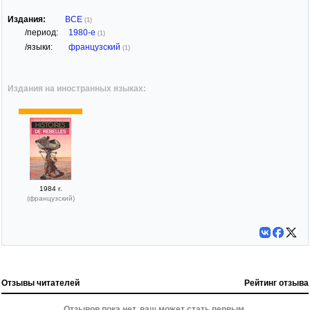
Издания:
ВСЕ
(1)
/период:
1980-е
(1)
/языки:
французский
(1)
Издания на иностранных языках:
1984 г.
(французский)
Отзывы читателей
Рейтинг отзыва
Отзывов пока нет, ваш может стать первым.