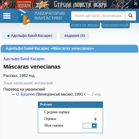
ЛАБОРАТОРИЯ
ФАНТАСТИКИ
поиск по жанру
расширенный
◄ Адольфо Биой Касарес
издания (4)
Адольфо Биой Касарес «Máscaras venecianas»
Адольфо Биой Касарес
Máscaras venecianas
Рассказ,
1982
год
Язык написания: испанский
Перевод на украинский:
—
О. Буценко
(Венеціанські маски)
; 1991 г.
— 2 изд.
Рейтинг
Средняя оценка:
-
Оценок:
0
Моя оценка:
-