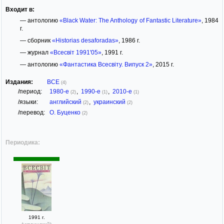
Входит в:
— антологию
«Black Water: The Anthology of Fantastic Literature»
, 1984
г.
— сборник
«Historias desaforadas»
, 1986 г.
— журнал
«Всесвіт 1991'05»
, 1991 г.
— антологию
«Фантастика Всесвіту. Випуск 2»
, 2015 г.
Издания:
ВСЕ
(4)
/период:
1980-е
,
1990-е
,
2010-е
(2)
(1)
(1)
/языки:
английский
,
украинский
(2)
(2)
/перевод:
О. Буценко
(2)
Периодика:
1991 г.