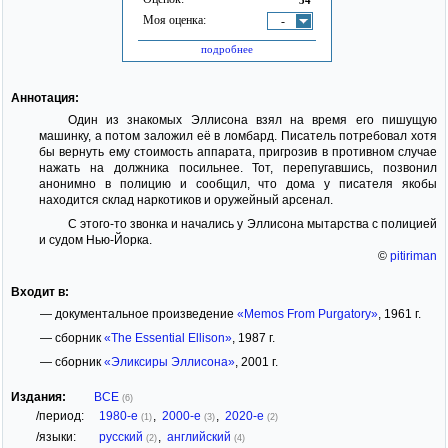
Моя оценка:
-
подробнее
Аннотация:
Один из знакомых Эллисона взял на время его пишущую
машинку, а потом заложил её в ломбард. Писатель потребовал хотя
бы вернуть ему стоимость аппарата, пригрозив в противном случае
нажать на должника посильнее. Тот, перепугавшись, позвонил
анонимно в полицию и сообщил, что дома у писателя якобы
находится склад наркотиков и оружейный арсенал.
С этого-то звонка и начались у Эллисона мытарства с полицией
и судом Нью-Йорка.
©
pitiriman
Входит в:
— документальное произведение
«Memos From Purgatory»
, 1961 г.
— сборник
«The Essential Ellison»
, 1987 г.
— сборник
«Эликсиры Эллисона»
, 2001 г.
Издания:
ВСЕ
(6)
/период:
1980-е
,
2000-е
,
2020-е
(1)
(3)
(2)
/языки:
русский
,
английский
(2)
(4)