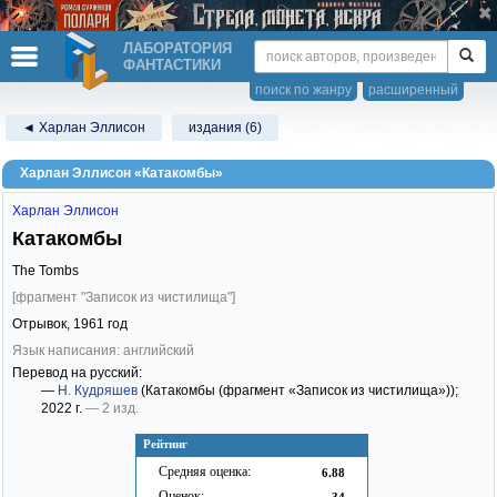
ЛАБОРАТОРИЯ
ФАНТАСТИКИ
поиск по жанру
расширенный
◄ Харлан Эллисон
издания (6)
Харлан Эллисон «Катакомбы»
Харлан Эллисон
Катакомбы
The Tombs
[фрагмент "Записок из чистилища"]
Отрывок,
1961
год
Язык написания: английский
Перевод на русский:
—
Н. Кудряшев
(Катакомбы (фрагмент «Записок из чистилища»))
;
2022 г.
— 2 изд.
Рейтинг
Средняя оценка:
6.88
Оценок:
34