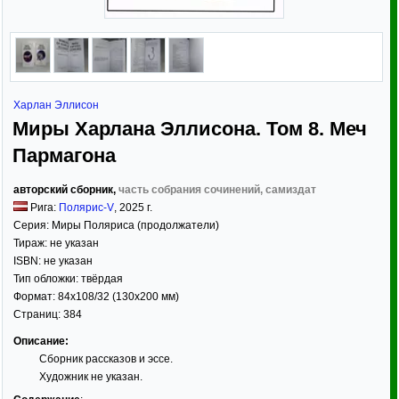
Харлан Эллисон
Миры Харлана Эллисона. Том 8. Меч
Пармагона
авторский сборник,
часть собрания сочинений, самиздат
Рига:
Полярис-V
,
2025
г.
Серия:
Миры Поляриса (продолжатели)
Тираж:
не указан
ISBN:
не указан
Тип обложки:
твёрдая
Формат:
84x108/32
(130x200 мм)
Страниц:
384
Описание:
Сборник рассказов и эссе.
Художник не указан.