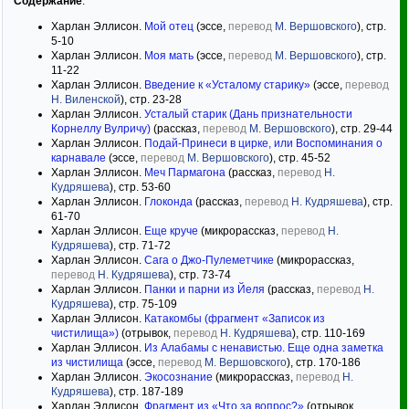
Содержание
:
Харлан Эллисон.
Мой отец
(эссе,
перевод
М. Вершовского
), стр.
5-10
Харлан Эллисон.
Моя мать
(эссе,
перевод
М. Вершовского
), стр.
11-22
Харлан Эллисон.
Введение к «Усталому старику»
(эссе,
перевод
Н. Виленской
), стр. 23-28
Харлан Эллисон.
Усталый старик (Дань признательности
Корнеллу Вулричу)
(рассказ,
перевод
М. Вершовского
), стр. 29-44
Харлан Эллисон.
Подай-Принеси в цирке, или Воспоминания о
карнавале
(эссе,
перевод
М. Вершовского
), стр. 45-52
Харлан Эллисон.
Меч Пармагона
(рассказ,
перевод
Н.
Кудряшева
), стр. 53-60
Харлан Эллисон.
Глоконда
(рассказ,
перевод
Н. Кудряшева
), стр.
61-70
Харлан Эллисон.
Еще круче
(микрорассказ,
перевод
Н.
Кудряшева
), стр. 71-72
Харлан Эллисон.
Сага о Джо-Пулеметчике
(микрорассказ,
перевод
Н. Кудряшева
), стр. 73-74
Харлан Эллисон.
Панки и парни из Йеля
(рассказ,
перевод
Н.
Кудряшева
), стр. 75-109
Харлан Эллисон.
Катакомбы (фрагмент «Записок из
чистилища»)
(отрывок,
перевод
Н. Кудряшева
), стр. 110-169
Харлан Эллисон.
Из Алабамы с ненавистью. Еще одна заметка
из чистилища
(эссе,
перевод
М. Вершовского
), стр. 170-186
Харлан Эллисон.
Экосознание
(микрорассказ,
перевод
Н.
Кудряшева
), стр. 187-189
Харлан Эллисон.
Фрагмент из «Что за вопрос?»
(отрывок,