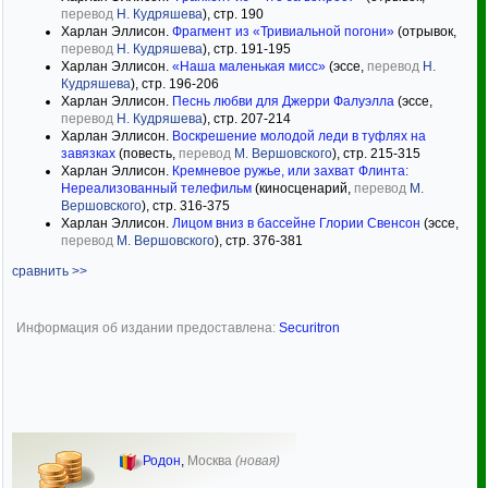
перевод
Н. Кудряшева
), стр. 190
Харлан Эллисон.
Фрагмент из «Тривиальной погони»
(отрывок,
перевод
Н. Кудряшева
), стр. 191-195
Харлан Эллисон.
«Наша маленькая мисс»
(эссе,
перевод
Н.
Кудряшева
), стр. 196-206
Харлан Эллисон.
Песнь любви для Джерри Фалуэлла
(эссе,
перевод
Н. Кудряшева
), стр. 207-214
Харлан Эллисон.
Воскрешение молодой леди в туфлях на
завязках
(повесть,
перевод
М. Вершовского
), стр. 215-315
Харлан Эллисон.
Кремневое ружье, или захват Флинта:
Нереализованный телефильм
(киносценарий,
перевод
М.
Вершовского
), стр. 316-375
Харлан Эллисон.
Лицом вниз в бассейне Глории Свенсон
(эссе,
перевод
М. Вершовского
), стр. 376-381
сравнить >>
Информация об издании предоставлена:
Securitron
Родон
,
Москва
(новая)