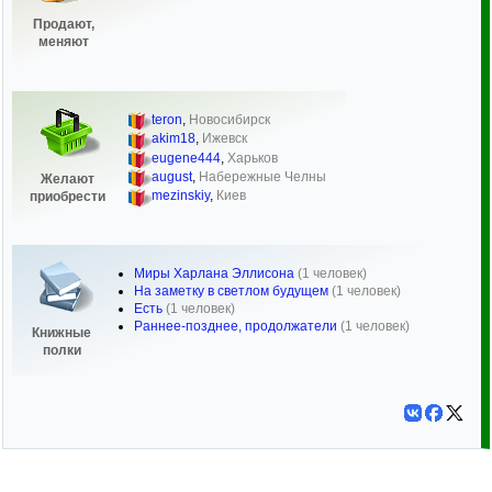
Продают,
меняют
teron
,
Новосибирск
akim18
,
Ижевск
eugene444
,
Харьков
august
,
Набережные Челны
Желают
mezinskiy
,
Киев
приобрести
Миры Харлана Эллисона
(1 человек)
На заметку в светлом будущем
(1 человек)
Есть
(1 человек)
Раннее-позднее, продолжатели
(1 человек)
Книжные
полки