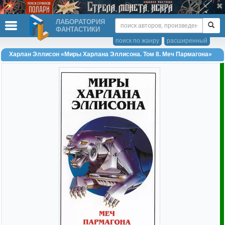
ЛАБОРАТОРИЯ
ФАНТАСТИКИ
поиск по жанру
расширенный
Харлан Эллисон «Миры Харлана Эллисона. Том 8. Меч Пармагона»