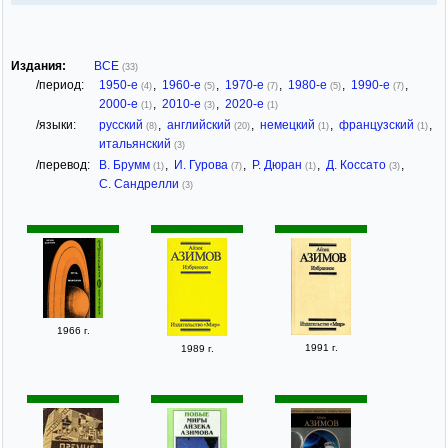
Издания:
ВСЕ
(33)
/период:
1950-е
,
1960-е
,
1970-е
,
1980-е
,
1990-е
,
(4)
(5)
(7)
(5)
(7)
2000-е
,
2010-е
,
2020-е
(1)
(3)
(1)
/языки:
русский
,
английский
,
немецкий
,
французский
,
(8)
(20)
(1)
(1)
итальянский
(3)
/перевод:
В. Брумм
,
И. Гурова
,
Р. Дюран
,
Д. Коссато
,
(1)
(7)
(1)
(3)
С. Сандрелли
(3)
1966 г.
1991 г.
1989 г.