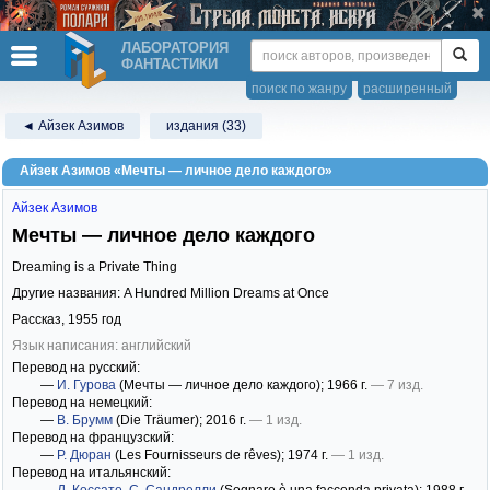
ЛАБОРАТОРИЯ
ФАНТАСТИКИ
поиск по жанру
расширенный
◄ Айзек Азимов
издания (33)
Айзек Азимов «Мечты — личное дело каждого»
Айзек Азимов
Мечты — личное дело каждого
Dreaming is a Private Thing
Другие названия: A Hundred Million Dreams at Once
Рассказ,
1955
год
Язык написания: английский
Перевод на русский:
—
И. Гурова
(Мечты — личное дело каждого)
; 1966 г.
— 7 изд.
Перевод на немецкий:
—
В. Брумм
(Die Träumer)
; 2016 г.
— 1 изд.
Перевод на французский:
—
Р. Дюран
(Les Fournisseurs de rêves)
; 1974 г.
— 1 изд.
Перевод на итальянский: