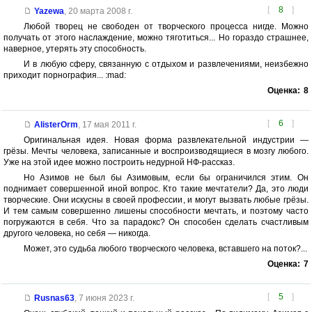
[
8
]
Yazewa
,
20 марта 2008 г.
Любой творец не свободен от творческого процесса нигде. Можно
получать от этого наслаждение, можно тяготиться... Но гораздо страшнее,
наверное, утерять эту способность.
И в любую сферу, связанную с отдыхом и развлечениями, неизбежно
приходит порнография... :mad:
Оценка:
8
[
6
]
AlisterOrm
,
17 мая 2011 г.
Оригинальная идея. Новая форма развлекательной индустрии —
грёзы. Мечты человека, записанные и воспроизводящиеся в мозгу любого.
Уже на этой идее можно построить недурной НФ-рассказ.
Но Азимов не был бы Азимовым, если бы ограничился этим. Он
поднимает совершенной иной вопрос. Кто такие мечтатели? Да, это люди
творческие. Они искусны в своей профессии, и могут вызвать любые грёзы.
И тем самым совершенно лишены способности мечтать, и поэтому часто
погружаются в себя. Что за парадокс? Он способен сделать счастливым
другого человека, но себя — никогда.
Может, это судьба любого творческого человека, вставшего на поток?...
Оценка:
7
[
5
]
Rusnas63
,
7 июня 2023 г.