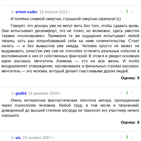
[
3
]
artem-sailer
,
18 апреля 2022 г.
И погибни славной смертью, страшной смертью скрипача! (с)
Говорят, что доноры уже не могут жить без того, чтобы сдавать кровь.
Они испытывают дискомфорт, это не точно, но возможно, здесь уместен
термин «полнокровие». Примерно те же ощущения испытывает любой
творец, хоть раз попробовавший себя на ниве сочинительства. Стоит
начать — и без вымыслов уже никуда. Человек просто не может не
выдумывать, зачастую уже сам не способен отличить реальные события и
воспоминания о них от собственных фантазий. В этом я и увидел основную
идею рассказа: мечтатель Азимова — это на всю жизнь. И особо
воодушевляет утверждение, прозвучавшее в финальных строках рассказа:
мечтатель — это человек, который делает счастливыми других людей.
Оценка:
9
[
3
]
god54
,
16 декабря 2009 г.
Очень интересная фантастическая гипотеза автора, пропущенная
через психологию человека. Любой труд, в том числе и творческий,
доведенный до высшей степени абсурда не приносит его участнику ничего
хорошего.
Оценка:
8
[
3
]
viv
,
25 ноября 2007 г.