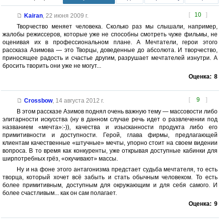
[
10
]
Kairan
,
22 июня 2009 г.
Творчество меняет человека. Сколько раз мы слышали, например,
жалобы режиссеров, которые уже не способны смотреть чуже фильмы, не
оценивая их в профессиональном плане. А Мечтатели, герои этого
рассказа Азимова — это Творцы, доведенные до абсолюта. И творчество,
приносящее радость и счастье другим, разрушает мечтателей изнутри. А
бросить творить они уже не могут...
Оценка:
8
[
9
]
Crossbow
,
14 августа 2012 г.
В этом рассказе Азимов поднял очень важную тему — массовости либо
элитарности искусства (ну в данном случае речь идет о развлечении под
названием «мечта»:-)), качества и изысканности продукта либо его
примитивности и доступности. Герой, глава фирмы, предлагающей
клиентам качественные «штучные» мечты, упорно стоит на своем видении
вопроса. В то время как конкуренты, уже открывая доступные кабинки для
ширпотребных грёз, «окучивают» массы.
Ну и на фоне этого антагонизма предстает судьба мечтателя, то есть
творца, который хочет всё забыть и стать обычным человеком. То есть
более примитивным, доступным для окружающим и для себя самого. И
более счастливым... как он сам полагает.
Оценка:
9