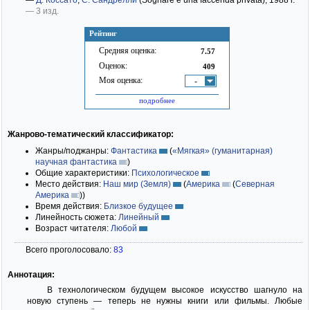
—
Д. Коссато
,
С. Сандрелли
(Sognare è una faccenda privata)
; 1988 г.
— 3 изд.
Рейтинг
Средняя оценка:
7.57
Оценок:
409
Моя оценка:
-
подробнее
Жанрово-тематический классификатор:
Жанры/поджанры:
Фантастика
(
«Мягкая» (гуманитарная)
научная фантастика
)
Общие характеристики:
Психологическое
Место действия:
Наш мир (Земля)
(
Америка
(
Северная
Америка
)
)
Время действия:
Близкое будущее
Линейность сюжета:
Линейный
Возраст читателя:
Любой
Всего проголосовало:
83
Аннотация:
В технологическом будущем высокое искусство шагнуло на
новую ступень — теперь не нужны книги или фильмы. Любые