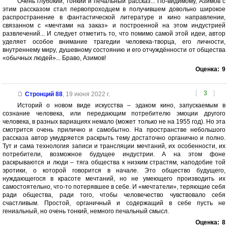
Очень глубокий, тонкий и печальный рассказ... По-видимому, Азимов с
этим рассказом стал первопроходцем в получившем довольно широкое
распространение в фантастической литературе и кино направлении,
связанном с «мечтами на заказ» и построенной на этом индустрией
развлечений... И следует отметить то, что помимо самой этой идеи, автор
уделяет особое внимание трагедии человека-творца, его личности,
внутреннему миру, душевному состоянию и его отчуждённости от общества
«обычных людей»... Браво, Азимов!
Оценка:
9
[
3
]
Стронций 88
,
19 июня 2022 г.
Историй о новом виде искусства – эдаком кино, запускаемым в
сознание человека, или передающим потребителю эмоции другого
человека, в разных вариациях немало (может только не на 1955 год). Но эта
смотрится очень прилично и самобытно. На пространстве небольшого
рассказа автор умудряется раскрыть тему достаточно органично и полно.
Тут и сама технология записи и трансляции мечтаний, их особенности, их
потребители, возможное будущее индустрии. А на этом фоне
раскрываются и люди – тяга общества к низким страстям, наподобие той
эротики, о которой говорится в начале. Это общество будущего,
нуждающегося в красоте мечтаний, но не умеющего производить их
самостоятельно, что-то потерявшее в себе. И «мечтатели», теряющие себя
ради общества, ради того, чтобы человечество чувствовало себя
счастливым. Простой, органичный и содержащий в себе пусть не
гениальный, но очень тонкий, немного печальный смысл.
Оценка:
8