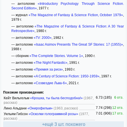
— антологию
«Introductory Psychology Through Science Fiction.
Second Edition»
, 1977 г.
— журнал
«The Magazine of Fantasy & Science Fiction, October 1979»
,
1979 г.
— антологию
«The Magazine of Fantasy & Science Fiction: A 30 Year
Retrospective»
, 1980 г.
— антологию
«TV: 2000»
, 1982 г.
— антологию
«Isaac Asimov Presents The Great SF Stories: 17 (1955)»
,
1988 г.
— сборник
«The Complete Stories. Volume 1»
, 1990 г.
— антологию
«The Night Fantastic»
, 1991 г.
— антологию
«Премия за риск»
, 1993 г.
— антологию
«A Century of Science Fiction: 1950-1959»
, 1997 г.
— антологию
«Созвездие Льва-6»
, 2021 г.
Похожие произведения:
6.73 (185)
6 отз.
Кейт Вильгельм
«Крошка, ты была бесподобна!»
(1967,
рассказ)
7.74 (298)
12 отз.
Лино Альдани
«Онирофильм»
(1963, рассказ)
7.01 (906)
17 отз.
Уильям Гибсон
«Осколки голограммной розы»
(1977,
рассказ)
+ещё 3 шт. похожего