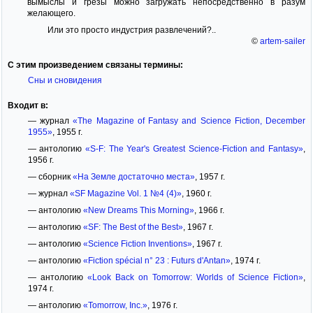
вымыслы и грёзы можно загружать непосредственно в разум
желающего.
Или это просто индустрия развлечений?..
©
artem-sailer
С этим произведением связаны термины:
Сны и сновидения
Входит в:
— журнал
«The Magazine of Fantasy and Science Fiction, December
1955»
, 1955 г.
— антологию
«S-F: The Year's Greatest Science-Fiction and Fantasy»
,
1956 г.
— сборник
«На Земле достаточно места»
, 1957 г.
— журнал
«SF Magazine Vol. 1 №4 (4)»
, 1960 г.
— антологию
«New Dreams This Morning»
, 1966 г.
— антологию
«SF: The Best of the Best»
, 1967 г.
— антологию
«Science Fiction Inventions»
, 1967 г.
— антологию
«Fiction spécial n° 23 : Futurs d'Antan»
, 1974 г.
— антологию
«Look Back on Tomorrow: Worlds of Science Fiction»
,
1974 г.
— антологию
«Tomorrow, Inc.»
, 1976 г.