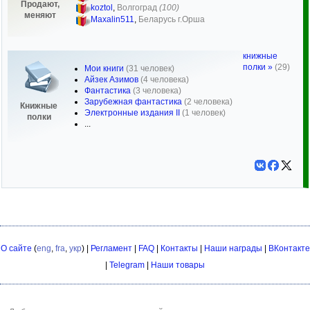
Продают,
koztol
,
Волгоград
(100)
меняют
Maxalin511
,
Беларусь г.Орша
книжные
полки »
(29)
Мои книги
(31 человек)
Айзек Азимов
(4 человека)
Фантастика
(3 человека)
Зарубежная фантастика
(2 человека)
Книжные
Электронные издания II
(1 человек)
полки
...
О сайте
(
eng
,
fra
,
укр
) |
Регламент
|
FAQ
|
Контакты
|
Наши награды
|
ВКонтакте
|
Telegram
|
Наши товары