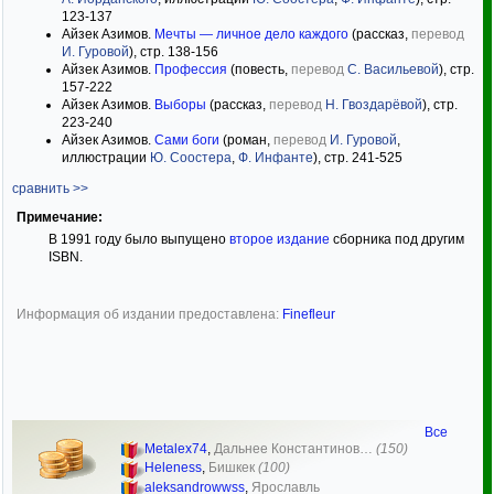
123-137
Айзек Азимов.
Мечты — личное дело каждого
(рассказ,
перевод
И. Гуровой
), стр. 138-156
Айзек Азимов.
Профессия
(повесть,
перевод
С. Васильевой
), стр.
157-222
Айзек Азимов.
Выборы
(рассказ,
перевод
Н. Гвоздарёвой
), стр.
223-240
Айзек Азимов.
Сами боги
(роман,
перевод
И. Гуровой
,
иллюстрации
Ю. Соостера
,
Ф. Инфанте
), стр. 241-525
сравнить >>
Примечание:
В 1991 году было выпущено
второе издание
сборника под другим
ISBN.
Информация об издании предоставлена:
Finefleur
Все
Metalex74
,
Дальнее Константинов…
(150)
Heleness
,
Бишкек
(100)
aleksandrowwss
,
Ярославль