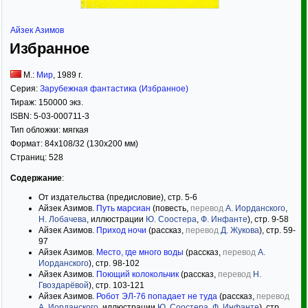
Айзек Азимов
Избранное
М.:
Мир
,
1989
г.
Серия:
Зарубежная фантастика (Избранное)
Тираж:
150000 экз.
ISBN:
5-03-000711-3
Тип обложки:
мягкая
Формат:
84x108/32
(130x200 мм)
Страниц:
528
Содержание
:
От издательства (предисловие), стр. 5-6
Айзек Азимов.
Путь марсиан
(повесть,
перевод
А. Иорданского
,
Н. Лобачева
, иллюстрации
Ю. Соостера
,
Ф. Инфанте
), стр. 9-58
Айзек Азимов.
Приход ночи
(рассказ,
перевод
Д. Жукова
), стр. 59-
97
Айзек Азимов.
Место, где много воды
(рассказ,
перевод
А.
Иорданского
), стр. 98-102
Айзек Азимов.
Поющий колокольчик
(рассказ,
перевод
Н.
Гвоздарёвой
), стр. 103-121
Айзек Азимов.
Робот ЭЛ-76 попадает не туда
(рассказ,
перевод
А. Иорданского
, иллюстрации
Ю. Соостера
,
Ф. Инфанте
), стр.