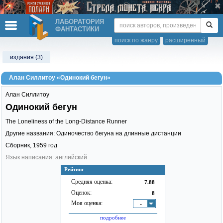
ЛАБОРАТОРИЯ
ФАНТАСТИКИ
поиск по жанру
расширенный
издания (3)
Алан Силлитоу «Одинокий бегун»
Алан Силлитоу
Одинокий бегун
The Loneliness of the Long-Distance Runner
Другие названия: Одиночество бегуна на длинные дистанции
Сборник,
1959
год
Язык написания: английский
Рейтинг
Средняя оценка:
7.88
Оценок:
8
Моя оценка:
-
подробнее