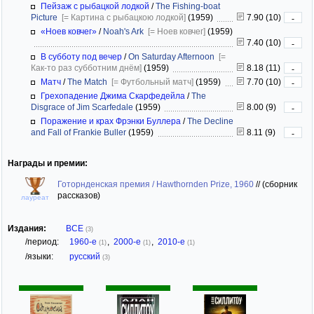
Пейзаж с рыбацкой лодкой
/
The Fishing-boat
Picture
[= Картина с рыбацкою лодкой]
(1959)
7.90 (10)
-
«Ноев ковчег»
/
Noah's Ark
[= Ноев ковчег]
(1959)
7.40 (10)
-
В субботу под вечер
/
On Saturday Afternoon
[=
Как-то раз субботним днём]
(1959)
8.18 (11)
-
Матч
/
The Match
[= Футбольный матч]
(1959)
7.70 (10)
-
Грехопадение Джима Скарфедейла
/
The
Disgrace of Jim Scarfedale
(1959)
8.00 (9)
-
Поражение и крах Фрэнки Буллера
/
The Decline
and Fall of Frankie Buller
(1959)
8.11 (9)
-
Награды и премии:
Готорнденская премия / Hawthornden Prize, 1960
//
(сборник
рассказов)
лауреат
Издания:
ВСЕ
(3)
/период:
1960-е
,
2000-е
,
2010-е
(1)
(1)
(1)
/языки:
русский
(3)