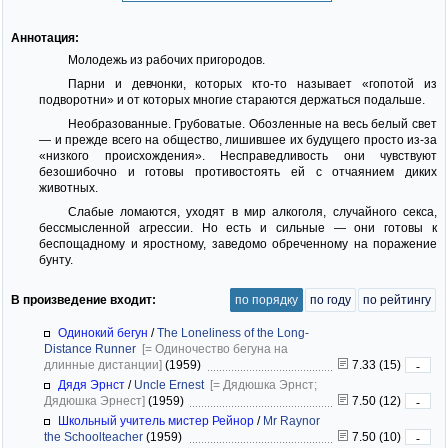
Аннотация:
Молодежь из рабочих пригородов.
Парни и девчонки, которых кто-то называет «гопотой из
подворотни» и от которых многие стараются держаться подальше.
Необразованные. Грубоватые. Обозленные на весь белый свет
— и прежде всего на общество, лишившее их будущего просто из-за
«низкого происхождения». Несправедливость они чувствуют
безошибочно и готовы противостоять ей с отчаянием диких
животных.
Слабые ломаются, уходят в мир алкоголя, случайного секса,
бессмысленной агрессии. Но есть и сильные — они готовы к
беспощадному и яростному, заведомо обреченному на поражение
бунту.
В произведение входит:
по порядку
по году
по рейтингу
Одинокий бегун
/
The Loneliness of the Long-
Distance Runner
[= Одиночество бегуна на
длинные дистанции]
(1959)
7.33 (15)
-
Дядя Эрнст
/
Uncle Ernest
[= Дядюшка Эрнст;
Дядюшка Эрнест]
(1959)
7.50 (12)
-
Школьный учитель мистер Рейнор
/
Mr Raynor
the Schoolteacher
(1959)
7.50 (10)
-