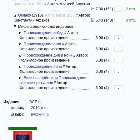
написано в 1892
//
Автор: Алексей Апухтин
7.30 (151)
2 отз.
-
Облако
(1916)
, написано в 1836
//
Автор:
Константин Аксаков
6.43 (143)
3 отз.
-
Мифы американских индейцев
Происхождение звёзд
//
Автор:
Фольклорное произведение
6.00 (4)
-
Происхождение огня
//
Автор:
Фольклорное произведение
6.00 (4)
-
Происхождение дня и ночи
//
Автор:
Фольклорное произведение
6.00 (4)
-
Происхождение ночи
//
Автор:
Фольклорное произведение
6.00 (4)
-
Визит на небо, или Происхождение
воинских ритуалов
//
Автор:
Фольклорное произведение
6.00 (4)
-
Издания:
ВСЕ
(1)
/период:
2010-е
(1)
/языки:
русский
(1)