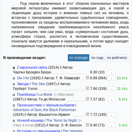
Под пером включенных в этот сборник признанных мастеров
мировой литературы оживают захватывающие дух, а порой и
леденящие душу истории о влиянии темных сил на человека, о
встречах с призраками, удивительных судьбоносных совпадениях,
проникновении за пределы воспринимаемого человеком мира, когда
напряженное ожидание приближающегося неизбежного ужаса
пугает сильнее, чем сам ужас, когда «сумеречные» состояния духа,
атмосфера страха, разлитого в человеческом существовании,
поначалу кажутся далекими и нереальными, а потом вдруг находят
неожиданные подтверждения в повседневной жизни.
В произведение входит:
по порядку
по году
по рейтингу
Сакральная связь
(2014)
//
Автор:
Чарльз Брокден Браун
6.30 (10)
-
Он
/
He
(1926)
//
Автор: Г. Ф. Лавкрафт
6.99 (684)
10 отз.
-
Звезда
/
The Star
(1897)
//
Автор:
Герберт Уэллс
7.66 (339)
11 отз.
-
Покойница
/
La Morte
[= Мёртвая]
(1887)
//
Автор: Ги де Мопассан
7.57 (82)
6 отз.
-
Происшествие с чёрным рыбаком
/
Adventure of Sam, the Black Fisherman
(1824)
//
Автор: Вашингтон Ирвинг
7.72 (185)
-
Ночной кошмар
/
The Terror by Night
[=
Ужас в ночи]
(1912)
//
Автор: Э. Ф. Бенсон
6.40 (73)
1 отз.
-
История со священником
/
The Vampire