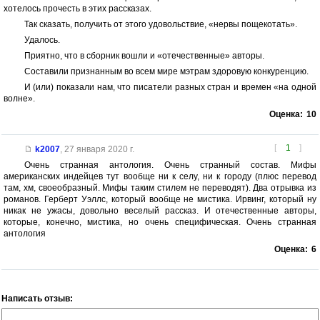
хотелось прочесть в этих рассказах.
Так сказать, получить от этого удовольствие, «нервы пощекотать».
Удалось.
Приятно, что в сборник вошли и «отечественные» авторы.
Составили признанным во всем мире мэтрам здоровую конкуренцию.
И (или) показали нам, что писатели разных стран и времен «на одной
волне».
Оценка:
10
[
1
]
k2007
,
27 января 2020 г.
Очень странная антология. Очень странный состав. Мифы
американских индейцев тут вообще ни к селу, ни к городу (плюс перевод
там, хм, своеобразный. Мифы таким стилем не переводят). Два отрывка из
романов. Герберт Уэллс, который вообще не мистика. Ирвинг, который ну
никак не ужасы, довольно веселый рассказ. И отечественные авторы,
которые, конечно, мистика, но очень специфическая. Очень странная
антология
Оценка:
6
Написать отзыв: