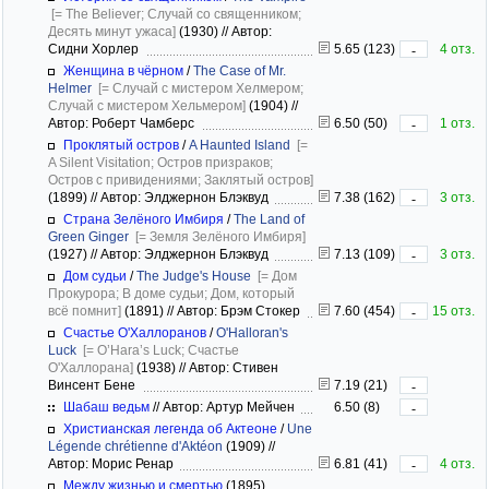
[= The Believer; Случай со священником;
Десять минут ужаса]
(1930)
//
Автор:
Сидни Хорлер
5.65 (123)
4 отз.
-
Женщина в чёрном
/
The Case of Mr.
Helmer
[= Случай с мистером Хелмером;
Случай с мистером Хельмером]
(1904)
//
Автор: Роберт Чамберс
6.50 (50)
1 отз.
-
Проклятый остров
/
A Haunted Island
[=
A Silent Visitation; Остров призраков;
Остров с привидениями; Заклятый остров]
(1899)
//
Автор: Элджернон Блэквуд
7.38 (162)
3 отз.
-
Страна Зелёного Имбиря
/
The Land of
Green Ginger
[= Земля Зелёного Имбиря]
(1927)
//
Автор: Элджернон Блэквуд
7.13 (109)
3 отз.
-
Дом судьи
/
The Judge's House
[= Дом
Прокурора; В доме судьи; Дом, который
всё помнит]
(1891)
//
Автор: Брэм Стокер
7.60 (454)
15 отз.
-
Счастье О'Халлоранов
/
O'Halloran's
Luck
[= O’Hara’s Luck; Счастье
О'Халлорана]
(1938)
//
Автор: Стивен
Винсент Бене
7.19 (21)
-
Шабаш ведьм
//
Автор: Артур Мейчен
6.50 (8)
-
Христианская легенда об Актеоне
/
Une
Légende chrétienne d'Aktéon
(1909)
//
Автор: Морис Ренар
6.81 (41)
4 отз.
-
Между жизнью и смертью
(1895)
,