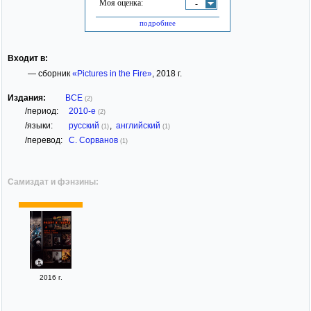
Моя оценка:
-
подробнее
Входит в:
— сборник
«Pictures in the Fire»
, 2018 г.
Издания:
ВСЕ
(2)
/период:
2010-е
(2)
/языки:
русский
,
английский
(1)
(1)
/перевод:
С. Сорванов
(1)
Самиздат и фэнзины:
2016 г.