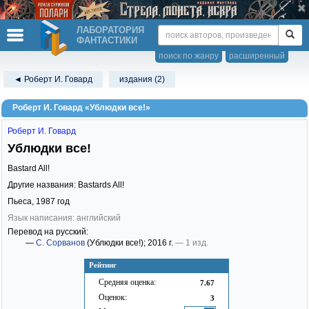
ЛАБОРАТОРИЯ
ФАНТАСТИКИ
поиск по жанру
расширенный
◄ Роберт И. Говард
издания (2)
Роберт И. Говард «Ублюдки все!»
Роберт И. Говард
Ублюдки все!
Bastard All!
Другие названия: Bastards All!
Пьеса,
1987
год
Язык написания: английский
Перевод на русский:
—
С. Сорванов
(Ублюдки все!)
; 2016 г.
— 1 изд.
Рейтинг
Средняя оценка:
7.67
Оценок:
3