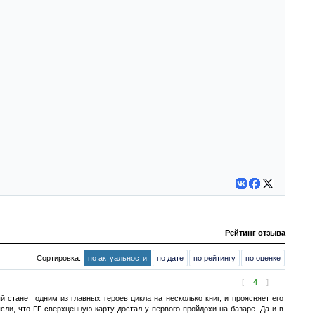
Рейтинг отзыва
Сортировка:
по актуальности
по дате
по рейтингу
по оценке
[
4
]
 станет одним из главных героев цикла на несколько книг, и проясняет его
и, что ГГ сверхценную карту достал у первого пройдохи на базаре. Да и в