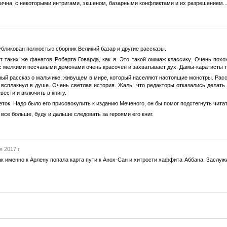
ична, с некоторыми интригами, экшеном, базарными конфликтами и их разрешением...
бликован полностью сборник Великий базар и другие рассказы.
т таких же фанатов Роберта Говарда, как я. Это такой оммаж классику. Очень похо
с мелкими песчаными демонами очень красочен и захватывает дух. Дамы-каратисты то
ый рассказ о мальчике, живущем в мире, который населяют настоящие монстры. Расск
 всплакнул в душе. Очень светлая история. Жаль, что редакторы отказались делать 
вести и включить в книгу.
еток. Надо было его присовокупить к изданию Меченого, он бы помог подстегнуть чита
все больше, буду и дальше следовать за героями его книг.
 2017 г.
ак именно к Арлену попала карта пути к Анох-Сан и хитрости хаффита Аббана. Заслу