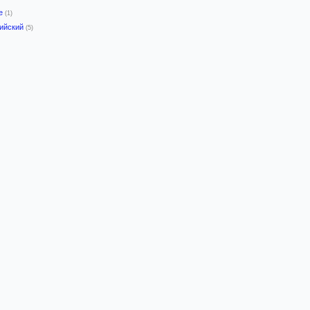
-е
(1)
лийский
(5)