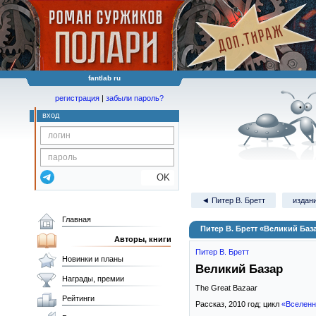
fantlab ru
регистрация
|
забыли пароль?
вход
OK
◄ Питер В. Бретт
издани
Главная
Питер В. Бретт «Великий Баз
Авторы, книги
Питер В. Бретт
Новинки и планы
Великий Базар
Награды, премии
The Great Bazaar
Рейтинги
Рассказ,
2010
год; цикл
«Вселенн