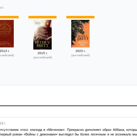
ах:
2013 г.
2023 г.
2015 г.
глийский)
(английский)
(английский)
8 г.
отсутствием этого эпизода в «Меченом». Прекрасно дополняет образ Аббана, который
 первый роман «Войны с демонами» выглядел бы более логичным и не возникало мысл