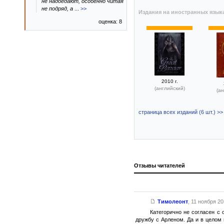
не надоедают, особенно читая
не подряд, а
...
>>
Издания на иностранных язык
оценка: 8
2010 г.
(английский)
(ан
страница всех изданий (6 шт.) >>
Отзывы читателей
Тимолеонт
,
11 ноября 201
Категорично не согласен с 
дружбу с Арленом. Да и в целом