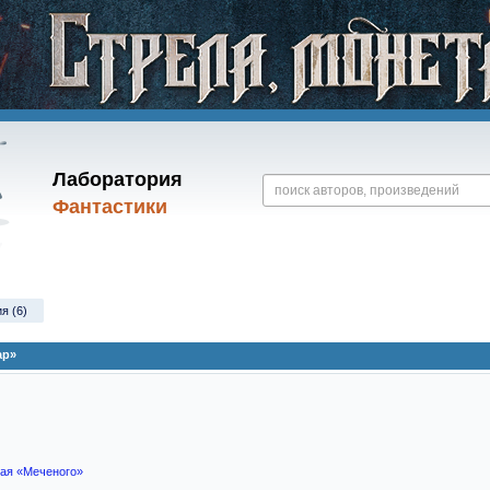
Лаборатория
Фантастики
я (6)
ар»
ая «Меченого»