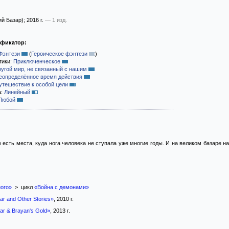
ий Базар)
; 2016 г.
— 1 изд.
ификатор:
Фэнтези
(
Героическое фэнтези
)
тики:
Приключенческое
ругой мир, не связанный с нашим
еопределённое время действия
утешествие к особой цели
а:
Линейный
Любой
 есть места, куда нога человека не ступала уже многие годы. И на великом базаре н
ого»
> цикл
«Война с демонами»
r and Other Stories»
, 2010 г.
ar & Brayan's Gold»
, 2013 г.