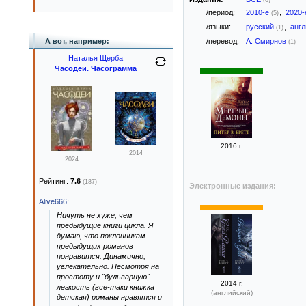
(6)
/период:
2010-е
,
2020
(5)
/языки:
русский
,
анг
(1)
А вот, например:
/перевод:
А. Смирнов
(1)
Наталья Щерба
Часодеи. Часограмма
2016 г.
2014
2024
Рейтинг:
7.6
(187)
Электронные издания:
Alive666
:
Ничуть не хуже, чем
предыдущие книги цикла. Я
думаю, что поклонникам
предыдущих романов
понравится. Динамично,
увлекательно. Несмотря на
простоту и "бульварную"
2014 г.
легкость (все-таки книжка
(английский)
детская) романы нравятся и