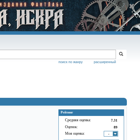
поиск по жанру
расширенный
Рейтинг
Средняя оценка:
7.31
Оценок:
89
Моя оценка:
-