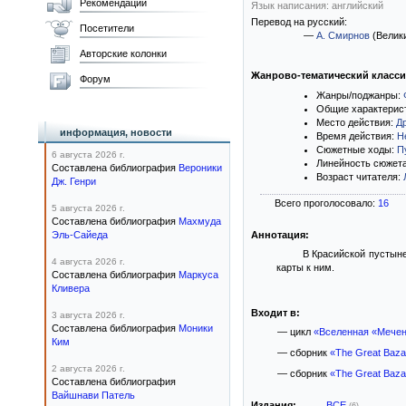
Рекомендации
Язык написания: английский
Перевод на русский:
Посетители
—
А. Смирнов
(Велик
Авторские колонки
Жанрово-тематический класс
Форум
Жанры/поджанры:
Общие характерис
Место действия:
Д
информация, новости
Время действия:
Н
Сюжетные ходы:
П
6 августа 2026 г.
Линейность сюжет
Составлена библиография
Вероники
Возраст читателя:
Дж. Генри
Всего проголосовало:
16
5 августа 2026 г.
Составлена библиография
Махмуда
Эль-Сайеда
Аннотация:
В Красийской пустыне
4 августа 2026 г.
карты к ним.
Составлена библиография
Маркуса
Кливера
Входит в:
3 августа 2026 г.
Составлена библиография
Моники
— цикл
«Вселенная «Мечен
Ким
— сборник
«The Great Bazaa
2 августа 2026 г.
— сборник
«The Great Baza
Составлена библиография
Вайшнави Патель
Издания:
ВСЕ