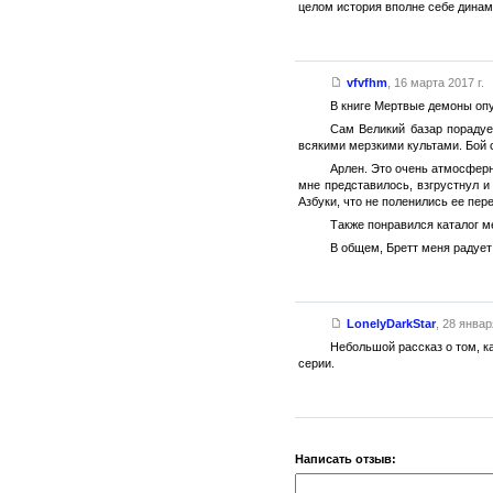
целом история вполне себе динам
vfvfhm
,
16 марта 2017 г.
В книге Мертвые демоны опу
Сам Великий базар порадуе
всякими мерзкими культами. Бой 
Арлен. Это очень атмосферн
мне представилось, взгрустнул и
Азбуки, что не поленились ее пере
Также понравился каталог м
В общем, Бретт меня радует 
LonelyDarkStar
,
28 января
Небольшой рассказ о том, к
серии.
Написать отзыв: