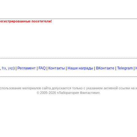
регистрированные посетители!
,
fra
,
укр
) |
Регламент
|
FAQ
|
Контакты
|
Наши награды
|
ВКонтакте
|
Telegram
|
спользование материалов сайта допускается только с указанием активной ссылки на и
© 2005-2026
«Лаборатория Фантастики»
.