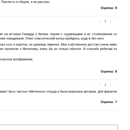
 Прелесть в общем, а не рассказ.
Оценка:
8
[
3
]
же на истории Говарда о битвах героев с чудовищами и их столкновения со
же порадовали. Плюс классический купец-пройдоха, куда ж без него.
аз хоть и короток, но щемяще лиричен. Мое собственное детство очень живо
ее прологом к Меченому, книгу бы он только обогати. И спасибо ребятам из
тельское воображение.
Оценка:
8
[
3
]
живает быть частью «Меченого» откуда и была вырезана автором. Для фанатов
Оценка:
7