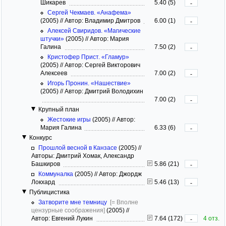
Шикарев
5.40 (5)
-
Сергей Чекмаев. «Анафема»
(2005)
//
Автор: Владимир Дмитров
6.00 (1)
-
Алексей Свиридов. «Магические
штучки»
(2005)
//
Автор: Мария
Галина
7.50 (2)
-
Кристофер Прист. «Гламур»
(2005)
//
Автор: Сергей Викторович
Алексеев
7.00 (2)
-
Игорь Пронин. «Нашествие»
(2005)
//
Автор: Дмитрий Володихин
7.00 (2)
-
Крупный план
Жестокие игры
(2005)
//
Автор:
Мария Галина
6.33 (6)
-
Конкурс
Прошлой весной в Канзасе
(2005)
//
Авторы: Дмитрий Хомак, Александр
Башкиров
5.86 (21)
-
Коммуналка
(2005)
//
Автор: Джордж
Локхард
5.46 (13)
-
Публицистика
Затворите мне темницу
[= Вполне
цензурные соображения]
(2005)
//
Автор: Евгений Лукин
7.64 (172)
4 отз.
-