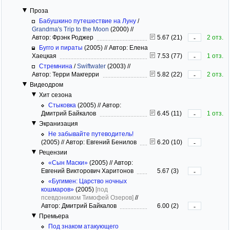
Проза
Бабушкино путешествие на Луну
/
Grandma's Trip to the Moon
(2000)
//
Автор: Фрэнк Роджер
5.67 (21)
2 отз.
-
Бугго и пираты
(2005)
//
Автор: Елена
Хаецкая
7.53 (77)
1 отз.
-
Стремнина
/
Swiftwater
(2003)
//
Автор: Терри Макгерри
5.82 (22)
2 отз.
-
Видеодром
Хит сезона
Стыковка
(2005)
//
Автор:
Дмитрий Байкалов
6.45 (11)
1 отз.
-
Экранизация
Не забывайте путеводитель!
(2005)
//
Автор: Евгений Бенилов
6.20 (10)
-
Рецензии
«Сын Маски»
(2005)
//
Автор:
Евгений Викторович Харитонов
5.67 (3)
-
«Бугимен: Царство ночных
кошмаров»
(2005)
[под
псевдонимом Тимофей Озеров]
//
Автор: Дмитрий Байкалов
6.00 (2)
-
Премьера
Под знаком атакующего