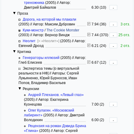
треножника
(2005)
//
Автор:
Дмитрий Байкалов
6.30 (10)
-
Проза
Дорога, на которой мы плакали
(2005)
//
Автор: Максим Дубровин
7.94 (36)
3 отз.
-
Куки-монстр
/
The Cookie Monster
(2003)
//
Автор: Вернор Виндж
7.44 (370)
25 отз.
-
Неолит
[= «Неолит»]
(2005)
//
Автор:
Евгений Дрозд
6.21 (24)
2 отз.
-
Критика
Генераторы иллюзий
(2005)
//
Автор:
Глеб Елисеев
6.67 (12)
-
Экспертиза темы [о виртуальной
реальности в НФ] // Авторы: Сергей
Лукьяненко, Юрий Бурносов, Иван
Попов, Владимир Васильев
Рецензии
Андрей Плеханов. «Левый глаз»
(2005)
//
Автор: Екатерина
Кузнецова
7.00 (2)
-
Олег Кулагин. «Московский
лабиринт»
(2005)
//
Автор: Дмитрий
Володихин
6.00 (2)
-
Рецензия на роман Дэвида Брина
«Глина»
(2005)
//
Автор: Сергей