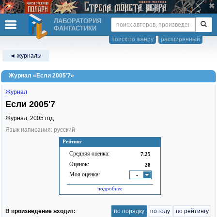
ЛАБОРАТОРИЯ
ФАНТАСТИКИ
поиск по жанру
расширенный
◄ журналы
Журнал «Если 2005'7»
Журнал
Если 2005'7
Журнал,
2005
год
Язык написания: русский
Рейтинг
Средняя оценка:
7.25
Оценок:
28
Моя оценка:
-
подробнее
В произведение входит:
по порядку
по году
по рейтингу