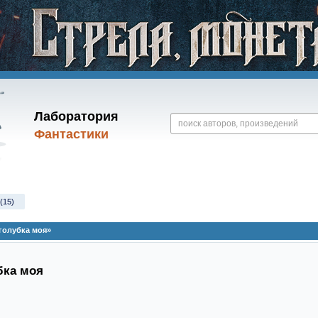
Лаборатория
Фантастики
(15)
голубка моя»
бка моя