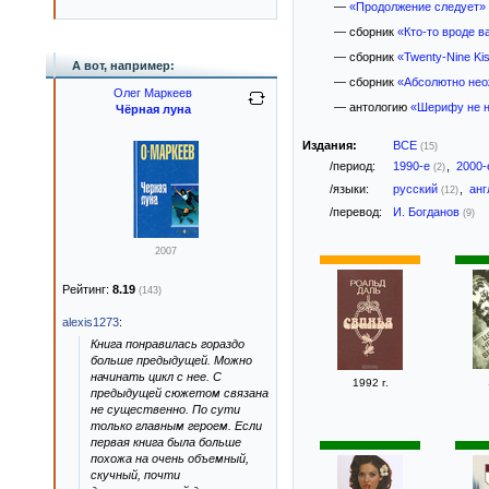
—
«Продолжение следует»
— сборник
«Кто-то вроде в
— сборник
«Twenty-Nine Ki
А вот, например:
— сборник
«Абсолютно нео
Олег Маркеев
— антологию
«Шерифу не н
Чёрная луна
Издания:
ВСЕ
(15)
/период:
1990-е
,
2000
(2)
/языки:
русский
,
анг
(12)
/перевод:
И. Богданов
(9)
2007
Рейтинг:
8.19
(143)
alexis1273
:
Книга понравилась гораздо
больше предыдущей. Можно
начинать цикл с нее. С
1992 г.
предыдущей сюжетом связана
не существенно. По сути
только главным героем. Если
первая книга была больше
похожа на очень объемный,
скучный, почти