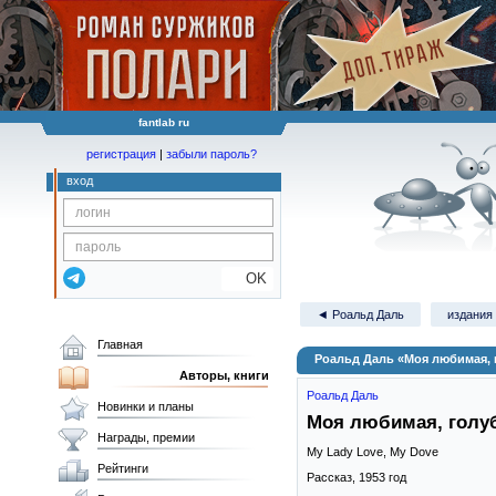
fantlab ru
регистрация
|
забыли пароль?
вход
OK
◄ Роальд Даль
издания 
Главная
Роальд Даль «Моя любимая, 
Авторы, книги
Роальд Даль
Новинки и планы
Моя любимая, голу
Награды, премии
My Lady Love, My Dove
Рейтинги
Рассказ,
1953
год