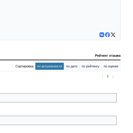
Рейтинг отзыва
Сортировка:
по актуальности
по дате
по рейтингу
по оценке
[
5
]