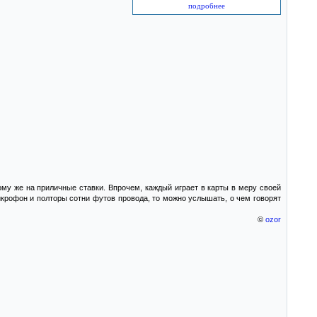
подробнее
тому же на приличные ставки. Впрочем, каждый играет в карты в меру своей
икрофон и полторы сотни футов провода, то можно услышать, о чем говорят
©
ozor