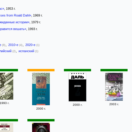
ас»
, 1953 г.
sses from Roald Dahl»
, 1969 г.
жиданные истории»
, 1979 г.
равится вешать»
, 1993 г.
-е
,
2010-е
,
2020-е
(8)
(4)
(1)
лийский
,
испанский
(2)
(1)
1993 г.
2003 г.
2000 г.
2000 г.