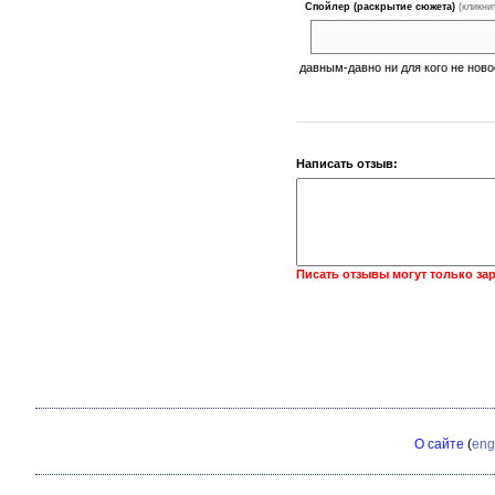
Спойлер (раскрытие сюжета)
(кликни
такой шулерский прием
давным-давно ни для кого не ново
Написать отзыв:
Писать отзывы могут только за
О сайте
(
eng