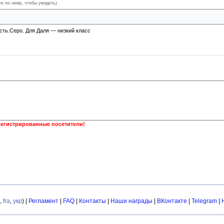
те по нему, чтобы увидеть)
сть.Серо. Для Даля — низкий класс
регистрированные посетители!
,
fra
,
укр
) |
Регламент
|
FAQ
|
Контакты
|
Наши награды
|
ВКонтакте
|
Telegram
|