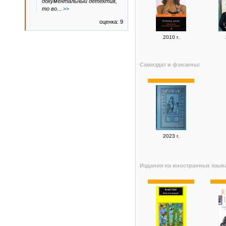
документальный детектив,
то во
...
>>
оценка: 9
2010 г.
Самиздат и фэнзины:
2023 г.
Издания на иностранных язык