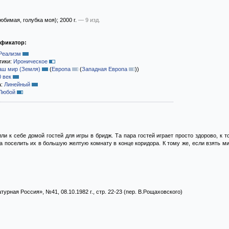
юбимая, голубка моя)
; 2000 г.
— 9 изд.
ификатор:
Реализм
тики:
Ироническое
аш мир (Земля)
(
Европа
(
Западная Европа
)
)
0 век
а:
Линейный
Любой
ли к себе домой гостей для игры в бридж. Та пара гостей играет просто здорово, к 
 поселить их в большую желтую комнату в конце коридора. К тому же, если взять м
турная Россия», №41, 08.10.1982 г., стр. 22-23 (пер. В.Рощаховского)