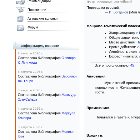
Рекомендации
Язык написания: английский
Перевод на русский:
Посетители
—
И. Богданов
(Моя л
Авторские колонки
Жанрово-тематический класс
Форум
Жанры/поджанры:
Общие характерис
Место действия:
Н
информация, новости
Время действия:
2
Линейность сюжет
7 августа 2026 г.
Возраст читателя:
Составлена библиография
Оливера
К. Лэнгмида
Всего проголосовало:
45
6 августа 2026 г.
Составлена библиография
Вероники
Аннотация:
Дж. Генри
Муж с женой пригласи
порядочности. Жена решила
5 августа 2026 г.
гости.
Составлена библиография
Махмуда
Эль-Сайеда
Примечание:
4 августа 2026 г.
Составлена библиография
Маркуса
Печатался в газете «Литера
Кливера
3 августа 2026 г.
Составлена библиография
Моники
Входит в:
Ким