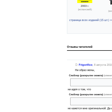
2003 г.
(испанский)
(ан
страница всех изданий (15 шт.) >
Отзывы читателей
Frigorifico
,
8 августа 2010
Ни образ жены,
Спойлер (раскрытие сюжета)
(кликни
держащей своим богатством м
ни идея о том, что
Спойлер (раскрытие сюжета)
(кликни
любезные гости могут говорит
не кажется мне оригинальной. Да 