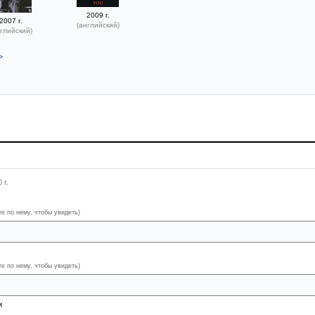
2009 г.
2007 г.
(английский)
глийский)
>
 г.
те по нему, чтобы увидеть)
ужа под каблуком,
те по нему, чтобы увидеть)
ь за глаза о хозяевах совсем не любезные вещи
и