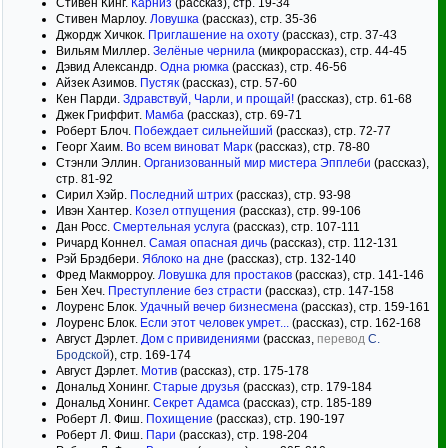
Стивен Кинг.
Карниз
(рассказ), стр. 19-34
Стивен Марлоу.
Ловушка
(рассказ), стр. 35-36
Джордж Хичкок.
Приглашение на охоту
(рассказ), стр. 37-43
Вильям Миллер.
Зелёные чернила
(микрорассказ), стр. 44-45
Дэвид Александр.
Одна рюмка
(рассказ), стр. 46-56
Айзек Азимов.
Пустяк
(рассказ), стр. 57-60
Кен Парди.
Здравствуй, Чарли, и прощай!
(рассказ), стр. 61-68
Джек Гриффит.
Мамба
(рассказ), стр. 69-71
Роберт Блоч.
Побеждает сильнейший
(рассказ), стр. 72-77
Георг Хаим.
Во всем виноват Марк
(рассказ), стр. 78-80
Стэнли Эллин.
Организованный мир мистера Эпплеби
(рассказ),
стр. 81-92
Сирил Хэйр.
Последний штрих
(рассказ), стр. 93-98
Ивэн Хантер.
Козел отпущения
(рассказ), стр. 99-106
Дан Росс.
Смертельная услуга
(рассказ), стр. 107-111
Ричард Коннел.
Самая опасная дичь
(рассказ), стр. 112-131
Рэй Брэдбери.
Яблоко на дне
(рассказ), стр. 132-140
Фред Макморроу.
Ловушка для простаков
(рассказ), стр. 141-146
Бен Хеч.
Преступление без страсти
(рассказ), стр. 147-158
Лоуренс Блок.
Удачный вечер бизнесмена
(рассказ), стр. 159-161
Лоуренс Блок.
Если этот человек умрет...
(рассказ), стр. 162-168
Август Дэрлет.
Дом с привидениями
(рассказ,
перевод
С.
Бродской
), стр. 169-174
Август Дэрлет.
Мотив
(рассказ), стр. 175-178
Дональд Хонинг.
Старые друзья
(рассказ), стр. 179-184
Дональд Хонинг.
Секрет Адамса
(рассказ), стр. 185-189
Роберт Л. Фиш.
Похищение
(рассказ), стр. 190-197
Роберт Л. Фиш.
Пари
(рассказ), стр. 198-204