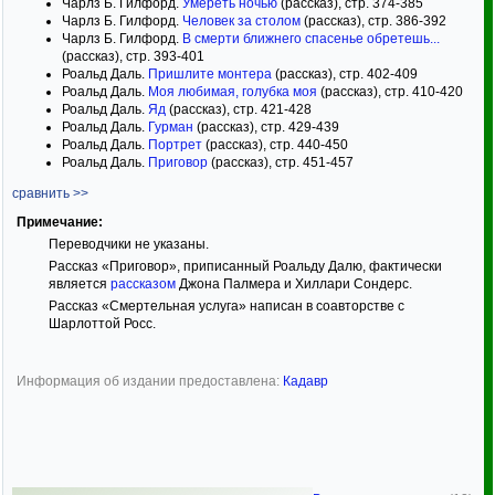
Чарлз Б. Гилфорд.
Умереть ночью
(рассказ), стр. 374-385
Чарлз Б. Гилфорд.
Человек за столом
(рассказ), стр. 386-392
Чарлз Б. Гилфорд.
В смерти ближнего спасенье обретешь...
(рассказ), стр. 393-401
Роальд Даль.
Пришлите монтера
(рассказ), стр. 402-409
Роальд Даль.
Моя любимая, голубка моя
(рассказ), стр. 410-420
Роальд Даль.
Яд
(рассказ), стр. 421-428
Роальд Даль.
Гурман
(рассказ), стр. 429-439
Роальд Даль.
Портрет
(рассказ), стр. 440-450
Роальд Даль.
Приговор
(рассказ), стр. 451-457
сравнить >>
Примечание:
Переводчики не указаны.
Рассказ «Приговор», приписанный Роальду Далю, фактически
является
рассказом
Джона Палмера и Хиллари Сондерс.
Рассказ «Смертельная услуга» написан в соавторстве с
Шарлоттой Росс.
Информация об издании предоставлена:
Кадавр