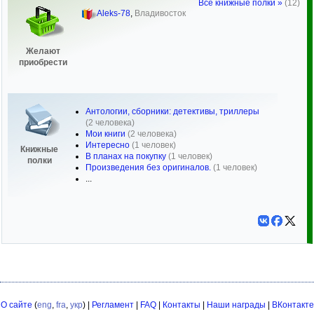
Все книжные полки »
(12)
Aleks-78
,
Владивосток
Желают
приобрести
Антологии, сборники: детективы, триллеры
(2 человека)
Мои книги
(2 человека)
Интересно
(1 человек)
Книжные
В планах на покупку
(1 человек)
полки
Произведения без оригиналов.
(1 человек)
...
О сайте
(
eng
,
fra
,
укр
) |
Регламент
|
FAQ
|
Контакты
|
Наши награды
|
ВКонтакте