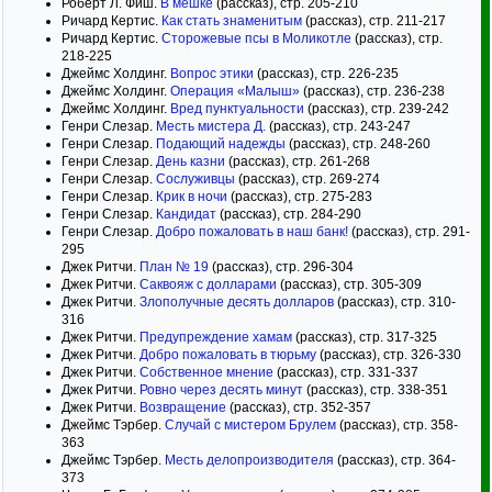
Роберт Л. Фиш.
В мешке
(рассказ), стр. 205-210
Ричард Кертис.
Как стать знаменитым
(рассказ), стр. 211-217
Ричард Кертис.
Сторожевые псы в Моликотле
(рассказ), стр.
218-225
Джеймс Холдинг.
Вопрос этики
(рассказ), стр. 226-235
Джеймс Холдинг.
Операция «Малыш»
(рассказ), стр. 236-238
Джеймс Холдинг.
Вред пунктуальности
(рассказ), стр. 239-242
Генри Слезар.
Месть мистера Д.
(рассказ), стр. 243-247
Генри Слезар.
Подающий надежды
(рассказ), стр. 248-260
Генри Слезар.
День казни
(рассказ), стр. 261-268
Генри Слезар.
Сослуживцы
(рассказ), стр. 269-274
Генри Слезар.
Крик в ночи
(рассказ), стр. 275-283
Генри Слезар.
Кандидат
(рассказ), стр. 284-290
Генри Слезар.
Добро пожаловать в наш банк!
(рассказ), стр. 291-
295
Джек Ритчи.
План № 19
(рассказ), стр. 296-304
Джек Ритчи.
Саквояж с долларами
(рассказ), стр. 305-309
Джек Ритчи.
Злополучные десять долларов
(рассказ), стр. 310-
316
Джек Ритчи.
Предупреждение хамам
(рассказ), стр. 317-325
Джек Ритчи.
Добро пожаловать в тюрьму
(рассказ), стр. 326-330
Джек Ритчи.
Собственное мнение
(рассказ), стр. 331-337
Джек Ритчи.
Ровно через десять минут
(рассказ), стр. 338-351
Джек Ритчи.
Возвращение
(рассказ), стр. 352-357
Джеймс Тэрбер.
Случай с мистером Брулем
(рассказ), стр. 358-
363
Джеймс Тэрбер.
Месть делопроизводителя
(рассказ), стр. 364-
373