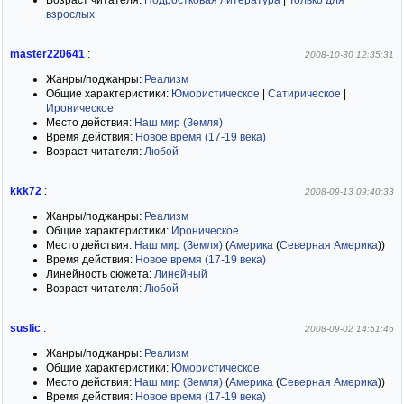
Возраст читателя:
Подростковая литература
|
Только для
взрослых
master220641
:
2008-10-30 12:35:31
Жанры/поджанры:
Реализм
Общие характеристики:
Юмористическое
|
Сатирическое
|
Ироническое
Место действия:
Наш мир (Земля)
Время действия:
Новое время (17-19 века)
Возраст читателя:
Любой
kkk72
:
2008-09-13 09:40:33
Жанры/поджанры:
Реализм
Общие характеристики:
Ироническое
Место действия:
Наш мир (Земля)
(
Америка
(
Северная Америка
)
)
Время действия:
Новое время (17-19 века)
Линейность сюжета:
Линейный
Возраст читателя:
Любой
suslic
:
2008-09-02 14:51:46
Жанры/поджанры:
Реализм
Общие характеристики:
Юмористическое
Место действия:
Наш мир (Земля)
(
Америка
(
Северная Америка
)
)
Время действия:
Новое время (17-19 века)