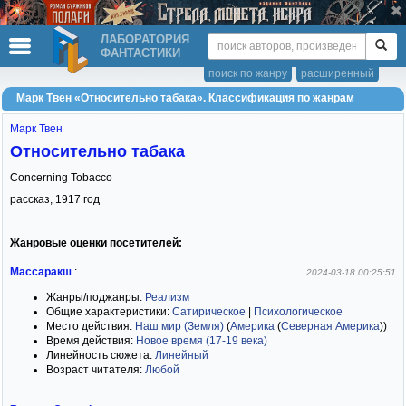
ЛАБОРАТОРИЯ
ФАНТАСТИКИ
поиск по жанру
расширенный
Марк Твен «Относительно табака». Классификация по жанрам
Марк Твен
Относительно табака
Concerning Tobacco
рассказ,
1917
год
Жанровые оценки посетителей:
Массаракш
:
2024-03-18 00:25:51
Жанры/поджанры:
Реализм
Общие характеристики:
Сатирическое
|
Психологическое
Место действия:
Наш мир (Земля)
(
Америка
(
Северная Америка
)
)
Время действия:
Новое время (17-19 века)
Линейность сюжета:
Линейный
Возраст читателя:
Любой