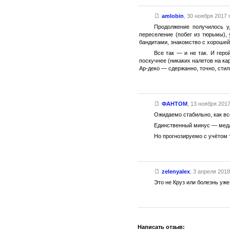
amlobin
,
30 ноября 2017 г
Продолжение получилось у
переселение (побег из тюрьмы),
бандитами, знакомство с хорошей
Все так — и не так. И гер
поскучнее (никаких налетов на ка
Ар-деко — сдержанно, точно, стил
ФАНТОМ
,
13 ноября 2017 
Ожидаемо стабильно, как вс
Единственный минус — медл
Но прогнозируемо с учётом т
zelenyalex
,
3 апреля 2018 
Это не Круз или болезнь уже
Написать отзыв: