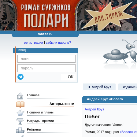
fantlab ru
регистрация
|
забыли пароль?
вход
OK
◄ Андрей Круз
издания 
Главная
Андрей Круз «Побег»
Авторы, книги
Андрей Круз
Новинки и планы
Побег
Награды, премии
Другие названия: Vamos!
Рейтинги
Роман,
2017
год; цикл
«Вселенна