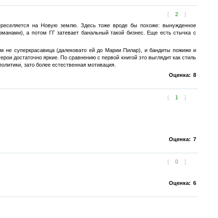
[
2
]
ереселяется на Новую землю. Здесь тоже вроде бы похоже: вынужденное
рманами), а потом ГГ затевает банальный такой бизнес. Еще есть стычка с
ем не cуперкрасавица (далековато ей до Марии Пилар), и бандиты пожиже и
герои достаточно яркие. По сравнению с первой книгой это выглядит как стиль
политики, зато более естественная мотивация.
Оценка:
8
[
1
]
Оценка:
7
[
0
]
Оценка:
6