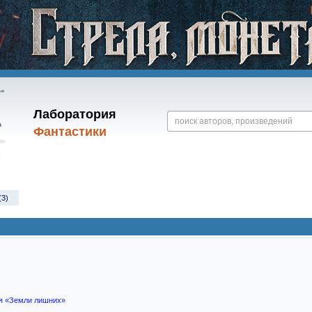
Лаборатория
Фантастики
(3)
я «Земли лишних»