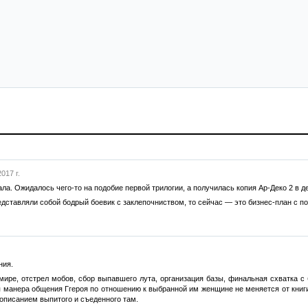
017 г.
ла. Ожидалось чего-то на подобие первой трилогии, а получилась копия Ар-Деко 2 в д
едставляли собой бодрый боевик c заклепочниством, то сейчас — это бизнес-план с 
ния.
ире, отстрел мобов, сбор выпавшего лута, организация базы, финальная схватка с 
я манера общения Ггероя по отношению к выбранной им женщине не меняется от книги
описанием выпитого и съеденного там.