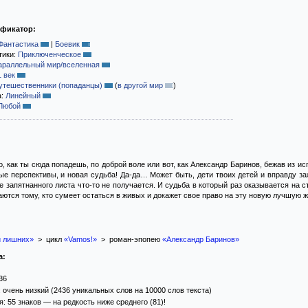
ификатор:
Фантастика
|
Боевик
тики:
Приключенческое
араллельный мир/вселенная
1 век
утешественники (попаданцы)
(
в другой мир
)
а:
Линейный
Любой
, как ты сюда попадешь, по доброй воле или вот, как Александр Баринов, бежав из и
вые перспективы, и новая судьба! Да-да… Может быть, дети твоих детей и вправду з
е запятнанного листа что-то не получается. И судьба в который раз оказывается на с
тся тому, кто сумеет остаться в живых и докажет свое право на эту новую лучшую жи
и лишних»
> цикл
«Vamos!»
> роман-эпопею
«Александр Баринов»
а:
36
 очень низкий (2436 уникальных слов на 10000 слов текста)
: 55 знаков — на редкость ниже среднего (81)!