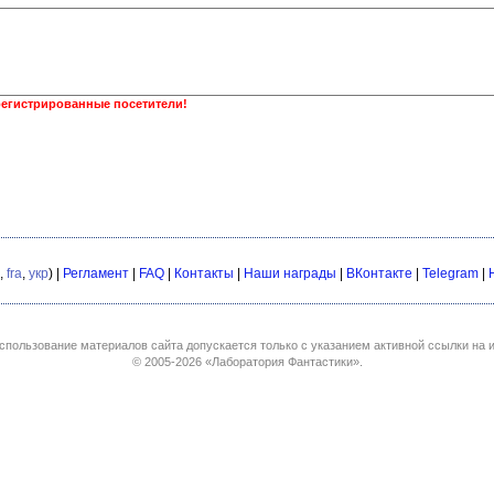
регистрированные посетители!
,
fra
,
укр
) |
Регламент
|
FAQ
|
Контакты
|
Наши награды
|
ВКонтакте
|
Telegram
|
спользование материалов сайта допускается только с указанием активной ссылки на и
© 2005-2026
«Лаборатория Фантастики»
.