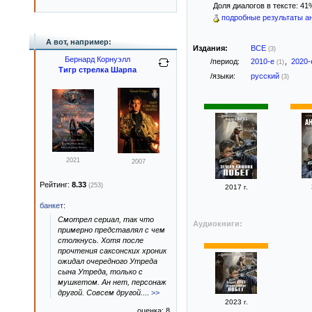
Доля диалогов в тексте: 41
подробные результаты ан
А вот, например:
Издания:
ВСЕ
(3)
Бернард Корнуэлл
/период:
2010-е
,
2020
(1)
Тигр стрелка Шарпа
/языки:
русский
(3)
2021
2007
Рейтинг:
8.33
(253)
2017 г.
банкет
:
Смотрел сериал, так что
Аудиокниги:
примерно представлял с чем
столкнусь. Хотя после
прочтения саксонских хроник
ожидал очередного Утреда
сына Утреда, только с
мушкетом. Ан нет, персонаж
другой. Совсем другой.
...
>>
2023 г.
оценка: 8