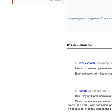
страница всех изданий (3 шт.) >>
Отзывы читателей
Crazysmash
,
30 октября 2
Книга откровенно разочарова
Если раньше книги Круза пр
karlan
,
25 ноября 2017 г.
Role-Playing Game приключе
Сюжет — высадка в новом м
почти ни в чем. Даже подчиненна
о посещении Ггероем общепита с 