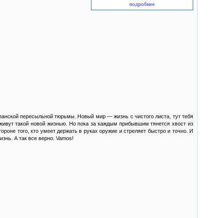
подробнее
спанской пересыльной тюрьмы. Новый мир — ​жизнь с чистого листа, тут тебя
аживут такой новой жизнью. Но пока за каждым прибывшим тянется хвост из
тороне того, кто умеет держать в руках оружие и стреляет быстро и точно. И
знь. А так все верно. Vamos!