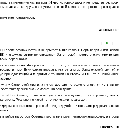
одства гигиенических товаров. Я честно говоря даже и не представляю кому
мешательство Круза на оружии, но в этой книге автор просто теряет края и
целом мне понравилось.
Оценка:
нет
[
6
]
аницы своих возможностей и не прыгает выше головы. Первые три книги Земли
К и я думаю автор не справился бы с темой, просто в силу отсутствия
своим персонажам.
ктивного опыта. Автор на месте не стоял, не только писал книги, но и много
 реалистичные. Если самая первая книга во многом была сказкой, мечтой о
 принадлежащий 4-м братья с танцами на столах и т.п.), то в новой книге
казочно.
учину бандитской жизни, а потом достаточно резко становится чуть ли не
 этот факт должен сильно давить на поведение.
айт «Псы Войны», только пожалуй на порядок лучше, т.е. есть размах, сюжет,
я жизнь. Реально, но какой-то толики сказки не хватает.
 Ордена и раскрытие страшный тайн, с другой — чтобы автор держал высоко
живет.
е в рейде на остров Ордена, просто не в роли главнокомандующего, а в роли
Оценка:
10