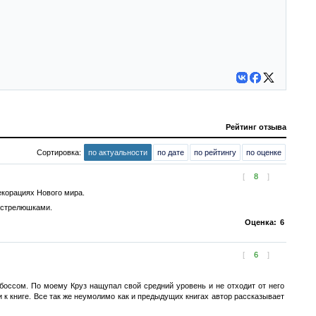
Рейтинг отзыва
Сортировка:
по актуальности
по дате
по рейтингу
по оценке
[
8
]
екорациях Нового мира.
пострелюшками.
Оценка:
6
[
6
]
боссом. По моему Круз нащупал свой средний уровень и не отходит от него
 к книге. Все так же неумолимо как и предыдущих книгах автор рассказывает