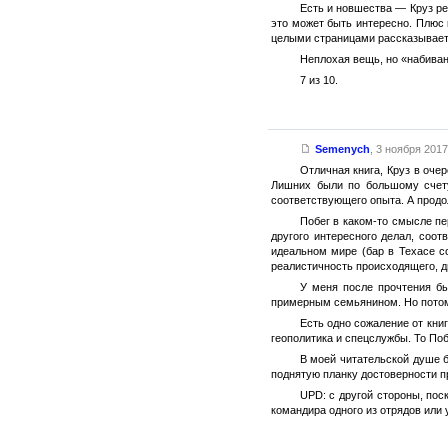
Есть и новшества — Круз ре
это может быть интересно. Плюс 
целыми страницами рассказывает п
Неплохая вещь, но «набиван
7 из 10.
Semenych
,
3 ноября 2017 
Отличная книга, Круз в оче
Лишних были по большому счету
соответствующего опыта. А продо
Побег в каком-то смысле пе
другого интересного делал, соот
идеальном мире (бар в Техасе с
реалистичность происходящего, ди
У меня после прочтения бы
примерным семьянином. Но потом 
Есть одно сожаление от книг
геополитика и спецслужбы. То Поб
В моей читательской душе б
поднятую планку достоверности пр
UPD: с другой стороны, пос
командира одного из отрядов или 