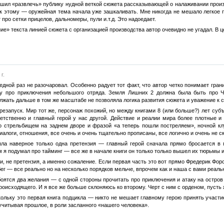
шил «развлечь» публику нудной веткой сюжета рассказывающей о налаживании произв
к этому — оружейная тема начала уже зашкаливать. Мне никогда не мешало легкое по
ро сетки прицелов, дальномеры, пули и.т.д. Это надоедает.
ие» текста линией сюжета с организацией производства автор очевидно не угадал. В 
г.
редной раз не разочаровал. Особенно радует тот факт, что автор четко понимает гр
 про приключения небольшого отряда. Земля Лишних 2 должна была быть про ЧВ
лжать дальше в том же масштабе не позволяла логика развития сюжета и уважение к 
резапуск. Мир тот же, персонаж похожий, но между книгами 8 (или больше?) лет субъе
ветственно и главный герой у нас другой. Действие и реалии мира более плотные и
о стрельбищем на заднем дворе и фразой «а теперь пошли постреляем», ночной клуб
алоги, отношения, все очень и очень тщательно прописаны, все логично и очень не с
ла наверное только одна претензия — главный герой сначала прямо бросается в п
я подумал про тайминг — все же в начале книги он только только вышел их тюрьмы и
и, не претензия, а именно сожаление. Если первая часть это вот прямо Фредерик Форс
ег — все реально но на несколько порядков мельче, впрочем как и наша с вами реальна
оятся два желания — с одной стороны прочитать про приключения и атаку на остров
оисходящего. И я все же больше склоняюсь ко второму. Черт с ним с орденом, пусть 
кольку это первая книга подцикла — никто не мешает главному герою принять участи
учитывая прошлое, в роли засланного «нашего человека».