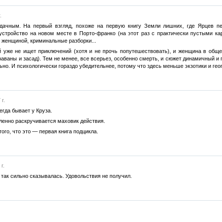
.
дачным. На первый взгляд, похоже на первую книгу Земли лишних, где Ярцев п
 устройство на новом месте в Порто-франко (на этот раз с практически пустыми ка
 женщиной, криминальные разборки...
ой уже не ищет приключений (хотя и не прочь попутешествовать), и женщина в общ
раваны и засад). Тем не менее, все всерьез, особенно смерть, и сюжет динамичный и 
ьно. И психологически гораздо убедительнее, потому что здесь меньше экзотики и гео
г.
егда бывает у Круза.
енно раскручивается маховик действия.
ого, что это — первая книга подцикла.
г.
 так сильно сказывалась. Удовольствия не получил.