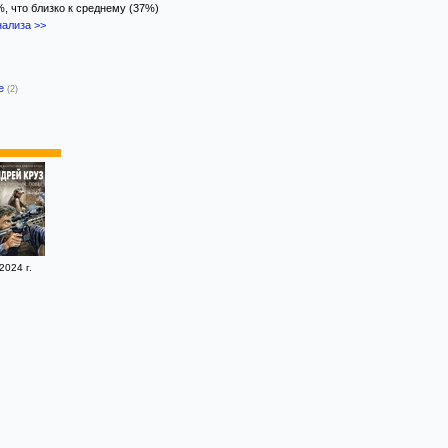
%, что близко к среднему (37%)
ализа >>
-е
(2)
2024 г.