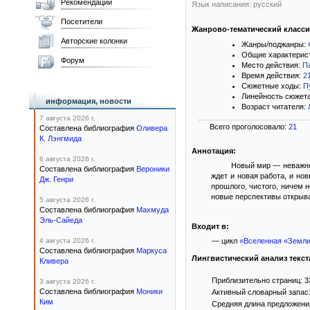
Рекомендации
Язык написания: русский
Посетители
Жанрово-тематический класс
Авторские колонки
Жанры/поджанры:
Общие характерис
Форум
Место действия:
П
Время действия:
2
Сюжетные ходы:
П
Линейность сюжет
информация, новости
Возраст читателя:
7 августа 2026 г.
Всего проголосовало:
21
Составлена библиография
Оливера
К. Лэнгмида
Аннотация:
6 августа 2026 г.
Новый мир — ​неважно
Составлена библиография
Вероники
ждет и новая работа, и но
Дж. Генри
прошлого, чистого, ничем н
новые перспективы открываю
5 августа 2026 г.
Составлена библиография
Махмуда
Эль-Сайеда
Входит в:
4 августа 2026 г.
— цикл
«Вселенная «Земл
Составлена библиография
Маркуса
Лингвистический анализ текст
Кливера
Приблизительно страниц: 3
3 августа 2026 г.
Составлена библиография
Моники
Активный словарный запас:
Ким
Средняя длина предложения