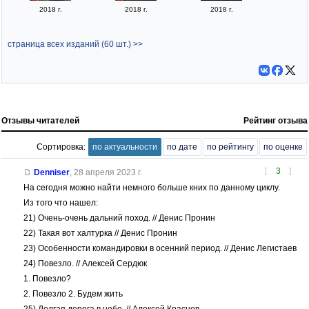
2018 г.
2018 г.
2018 г.
страница всех изданий (60 шт.) >>
Отзывы читателей
Рейтинг отзыва
Сортировка:
по актуальности
по дате
по рейтингу
по оценке
[
3
]
Denniser
,
28 апреля 2023 г.
На сегодня можно найти немного больше кних по данному циклу.
Из того что нашел:
21) Очень-очень дальний поход. // Денис Пронин
22) Такая вот халтурка // Денис Пронин
23) Особенности командировки в осенний период. // Денис Легистаев
24) Повезло. // Алексей Сердюк
1. Повезло?
2. Повезло 2. Будем жить