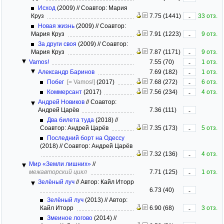
Исход
(2009)
//
Соавтор: Мария
Круз
7.75 (1441)
33 отз.
-
Новая жизнь
(2009)
//
Соавтор:
Мария Круз
7.91 (1223)
9 отз.
-
За други своя
(2009)
//
Соавтор:
Мария Круз
7.87 (1171)
9 отз.
-
Vamos!
7.55 (70)
1 отз.
-
Александр Баринов
7.69 (182)
1 отз.
-
Побег
[= Vamos!]
(2017)
7.68 (272)
6 отз.
-
Коммерсант
(2017)
7.56 (234)
4 отз.
-
Андрей Новиков
//
Соавтор:
Андрей Царёв
7.36 (111)
-
Два билета туда
(2018)
//
Соавтор: Андрей Царёв
7.35 (173)
5 отз.
-
Последний борт на Одессу
(2018)
//
Соавтор: Андрей Царёв
7.32 (136)
4 отз.
-
Мир «Земли лишних»
//
межавторский цикл
7.71 (125)
1 отз.
-
Зелёный луч
//
Автор: Кайл Иторр
6.73 (40)
-
Зелёный луч
(2013)
//
Автор:
Кайл Иторр
6.90 (68)
3 отз.
-
Змеиное логово
(2014)
//