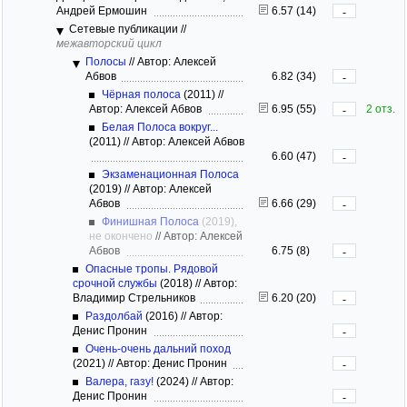
Андрей Ермошин
6.57 (14)
-
Сетевые публикации
//
межавторский цикл
Полосы
//
Автор: Алексей
Абвов
6.82 (34)
-
Чёрная полоса
(2011)
//
Автор: Алексей Абвов
6.95 (55)
2 отз.
-
Белая Полоса вокруг...
(2011)
//
Автор: Алексей Абвов
6.60 (47)
-
Экзаменационная Полоса
(2019)
//
Автор: Алексей
Абвов
6.66 (29)
-
Финишная Полоса
(2019),
не окончено
//
Автор: Алексей
Абвов
6.75 (8)
-
Опасные тропы. Рядовой
срочной службы
(2018)
//
Автор:
Владимир Стрельников
6.20 (20)
-
Раздолбай
(2016)
//
Автор:
Денис Пронин
-
Очень-очень дальний поход
(2021)
//
Автор: Денис Пронин
-
Валера, газу!
(2024)
//
Автор:
Денис Пронин
-