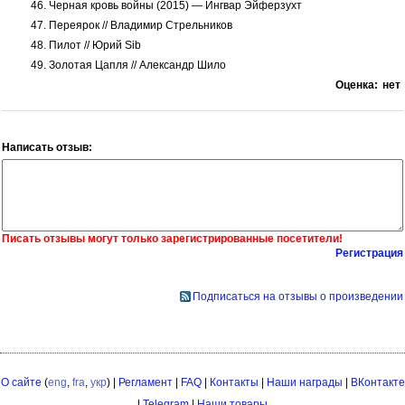
46. Черная кровь войны (2015) — Ингвар Эйферзухт
47. Переярок // Владимир Стрельников
48. Пилот // Юрий Sib
49. Золотая Цапля // Александр Шило
Оценка:
нет
Написать отзыв:
Писать отзывы могут только зарегистрированные посетители!
Регистрация
Подписаться на отзывы о произведении
О сайте
(
eng
,
fra
,
укр
) |
Регламент
|
FAQ
|
Контакты
|
Наши награды
|
ВКонтакте
|
Telegram
|
Наши товары