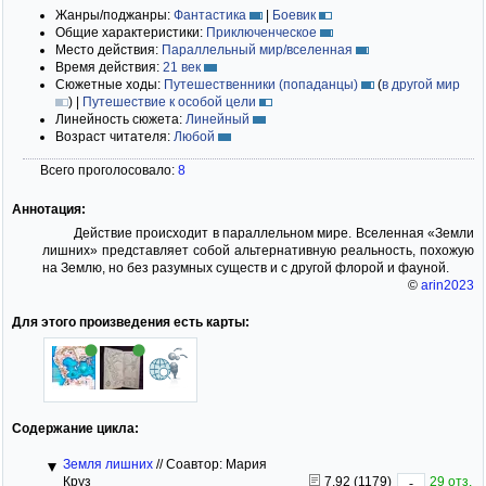
Жанры/поджанры:
Фантастика
|
Боевик
Общие характеристики:
Приключенческое
Место действия:
Параллельный мир/вселенная
Время действия:
21 век
Сюжетные ходы:
Путешественники (попаданцы)
(
в другой мир
)
|
Путешествие к особой цели
Линейность сюжета:
Линейный
Возраст читателя:
Любой
Всего проголосовало:
8
Аннотация:
Действие происходит в параллельном мире. Вселенная «Земли
лишних» представляет собой альтернативную реальность, похожую
на Землю, но без разумных существ и с другой флорой и фауной.
©
arin2023
Для этого произведения есть карты:
Содержание цикла:
Земля лишних
//
Соавтор: Мария
Круз
7.92 (1179)
29 отз.
-