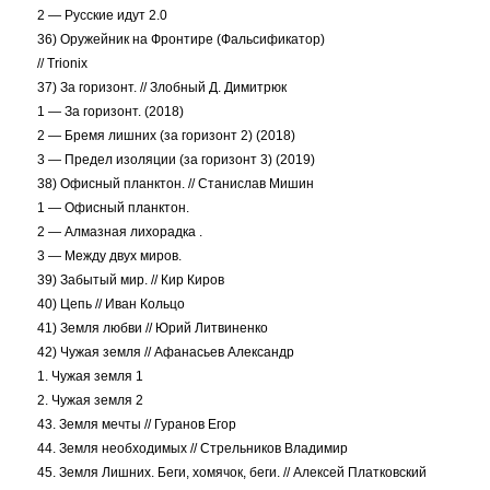
2 — Русские идут 2.0
36) Оружейник на Фронтире (Фальсификатор)
// Trionix
37) За горизонт. // Злобный Д. Димитрюк
1 — За горизонт. (2018)
2 — Бремя лишних (за горизонт 2) (2018)
3 — Предел изоляции (за горизонт 3) (2019)
38) Офисный планктон. // Станислав Мишин
1 — Офисный планктон.
2 — Алмазная лихорадка .
3 — Между двух миров.
39) Забытый мир. // Кир Киров
40) Цепь // Иван Кольцо
41) Земля любви // Юрий Литвиненко
42) Чужая земля // Афанасьев Александр
1. Чужая земля 1
2. Чужая земля 2
43. Земля мечты // Гуранов Егор
44. Земля необходимых // Стрельников Владимир
45. Земля Лишних. Беги, хомячок, беги. // Алексей Платковский