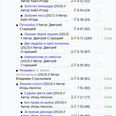
Автор: Кайл Иторр
6.52 (51)
-
Золотая лихорадка
(2015)
//
Автор: Кайл Иторр
6.54 (24)
-
Зыбучие леса
(2017)
//
Автор:
Кайл Иторр
6.38 (24)
-
Путанабус
//
Автор: Дмитрий
Старицкий
6.67 (82)
5 отз.
-
Лишние Земли лишних
(2013)
//
Автор: Дмитрий Старицкий
6.71 (100)
1 отз.
-
Две свадьбы и одни похороны
(2013)
//
Автор: Дмитрий
Старицкий
6.70 (87)
-
Наперегонки со смертью
(2013)
//
Автор: Дмитрий
Старицкий
6.55 (81)
-
Резервист
[= Земля
необходимых]
(2013)
//
Автор:
Владимир Стрельников
6.38 (61)
2 отз.
-
Лишнее золото
(2014)
//
Автор:
Игорь Негатин
7.51 (60)
2 отз.
-
Судьбы цвета хаки
(2014)
//
Автор: Игорь Негатин
7.17 (77)
2 отз.
-
Без права на выбор
(2014)
//
Автор: Игорь Негатин
7.53 (66)
1 отз.
-
За гранью джихада
(2014)
//
Автор: Игорь Негатин
7.38 (59)
1 отз.