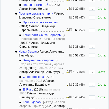
-
Наедине с мечтой
(2014)
//
Автор: Игорь Негатин
7.39 (55)
1 отз.
-
Простые оружные парни
//
Автор:
Владимир Стрельников
6.83 (47)
1 отз.
-
Простые оружные парни
(2014)
//
Автор: Владимир
Стрельников
6.66 (57)
2 отз.
-
Комендант Санта-Барбары
[=
Простые парни. Рывок на север]
(2018)
//
Автор: Владимир
Стрельников
6.38 (26)
-
Новая Земля
//
Автор: Александр
Башибузук
6.53 (32)
1 отз.
-
Вход не с той стороны
[=
Вход не с той стороны. Дорога в
себя]
(2019)
, написано в 2014
//
Автор: Александр Башибузук
6.12 (69)
3 отз.
-
С чёрного хода
(2018)
,
написано в 2015
//
Автор:
Александр Башибузук
6.35 (46)
1 отз.
-
El Ruso
(2018)
, написано в
2016
//
Автор: Александр
Башибузук
6.48 (45)
1 отз.
-
Конец дороги
[= Вход не с той
стороны. Привал]
(2020)
//
Автор: