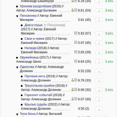
Александр Башибузук
6.26 (34)
1 отз.
-
Хроники раздолбаев
(2016)
//
Автор: Александр Быченин
6.61 (54)
3 отз.
-
Пенсионер
//
Автор: Евгений
Мисюрин
5.81 (45)
3 отз.
-
Дом в глуши
[= Пенсионер]
(2017)
//
Автор: Евгений
Мисюрин
5.92 (57)
3 отз.
-
Свои и чужие
(2017)
//
Автор:
Евгений Мисюрин
5.97 (45)
1 отз.
-
Нелюди
(2018)
//
Автор:
Евгений Мисюрин
5.83 (39)
1 отз.
-
Оружейница
(2017)
//
Автор:
Александр Шило
6.64 (25)
1 отз.
-
Одиночка
//
Автор: Александр
Долинин
6.52 (29)
-
Прочная нить
(2018)
//
Автор:
Александр Долинин
6.76 (33)
-
Треугольник ошибок
(2018)
//
Автор: Александр Долинин
6.06 (32)
2 отз.
-
Горизонт событий
(2018)
//
Автор: Александр Долинин
6.07 (30)
-
Крылья судьбы
(2022)
//
Автор:
Александр Долинин
4.50 (2)
-
Terra Nova
//
Автор: Виталий