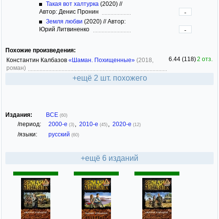
Такая вот халтурка
(2020)
//
Автор: Денис Пронин
-
Земля любви
(2020)
//
Автор:
Юрий Литвиненко
-
Похожие произведения:
6.44 (118)
2 отз.
Константин Калбазов
«Шаман. Похищенные»
(2018,
роман)
+ещё 2 шт. похожего
Издания:
ВСЕ
(60)
/период:
2000-е
,
2010-е
,
2020-е
(3)
(45)
(12)
/языки:
русский
(60)
+ещё 6 изданий