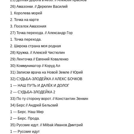
25) Долгая дорога в небо. // Алексей Краснов
26) Амазонки. // Дерюгин Василий
1. Королева морей
2. Точка на карте
3. Поселок Амазония
27) Точка перехода. // Александр Гор
1. Точка перехода.
2. Широка страна моя родная
28) Кружка. // Алексей Чистюлин
29) Ленточка // Евгений Коваленко
30) Коммуникатор // Коруд Ал
31) Записки врача на Новой Земле // Юрий
32) СУДЬБА-ЗЛОДЕЙКА // АЛЕКС БОЧКОВ
1 — НАШ ПУТЬ И ДАЛЁК И ДОЛОГ
2 — СУДЬБА-ЗЛОДЕЙКА 2
33) По ту сторону ворот. // Константин Зенкин
34) Берс // Андрей Бельский
1 — Берс. Наш Мир
2 — Берс. Прода.
35) Русские идут. // Milbak Иванов Дмитрий
1 — Русские идут