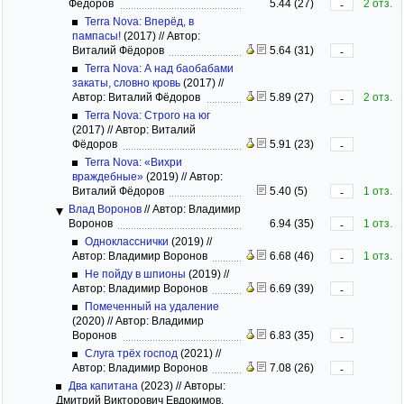
Фёдоров
5.44 (27)
2 отз.
-
Terra Nova: Вперёд, в
пампасы!
(2017)
//
Автор:
Виталий Фёдоров
5.64 (31)
-
Terra Nova: А над баобабами
закаты, словно кровь
(2017)
//
Автор: Виталий Фёдоров
5.89 (27)
2 отз.
-
Terra Nova: Строго на юг
(2017)
//
Автор: Виталий
Фёдоров
5.91 (23)
-
Terra Nova: «Вихри
враждебные»
(2019)
//
Автор:
Виталий Фёдоров
5.40 (5)
1 отз.
-
Влад Воронов
//
Автор: Владимир
Воронов
6.94 (35)
1 отз.
-
Однокласснички
(2019)
//
Автор: Владимир Воронов
6.68 (46)
1 отз.
-
Не пойду в шпионы
(2019)
//
Автор: Владимир Воронов
6.69 (39)
-
Помеченный на удаление
(2020)
//
Автор: Владимир
Воронов
6.83 (35)
-
Слуга трёх господ
(2021)
//
Автор: Владимир Воронов
7.08 (26)
-
Два капитана
(2023)
//
Авторы:
Дмитрий Викторович Евдокимов,