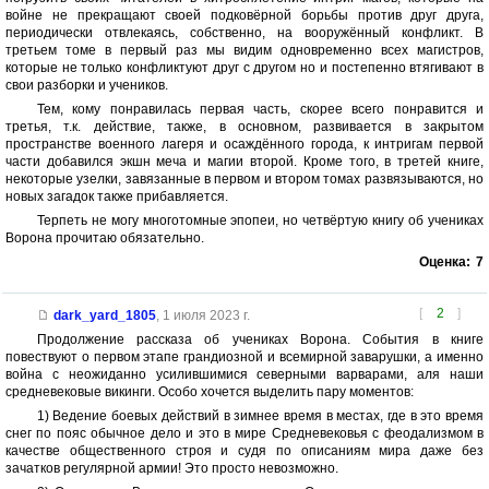
войне не прекращают своей подковёрной борьбы против друг друга,
периодически отвлекаясь, собственно, на вооружённый конфликт. В
третьем томе в первый раз мы видим одновременно всех магистров,
которые не только конфликтуют друг с другом но и постепенно втягивают в
свои разборки и учеников.
Тем, кому понравилась первая часть, скорее всего понравится и
третья, т.к. действие, также, в основном, развивается в закрытом
пространстве военного лагеря и осаждённого города, к интригам первой
части добавился экшн меча и магии второй. Кроме того, в третей книге,
некоторые узелки, завязанные в первом и втором томах развязываются, но
новых загадок также прибавляется.
Терпеть не могу многотомные эпопеи, но четвёртую книгу об учениках
Ворона прочитаю обязательно.
Оценка:
7
[
2
]
dark_yard_1805
,
1 июля 2023 г.
Продолжение рассказа об учениках Ворона. События в книге
повествуют о первом этапе грандиозной и всемирной заварушки, а именно
война с неожиданно усилившимися северными варварами, аля наши
средневековые викинги. Особо хочется выделить пару моментов:
1) Ведение боевых действий в зимнее время в местах, где в это время
снег по пояс обычное дело и это в мире Средневековья с феодализмом в
качестве общественного строя и судя по описаниям мира даже без
зачатков регулярной армии! Это просто невозможно.