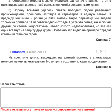
2) Отношения Ворона к своим ученикам. Однозначно видно, что он к
ним привязался и делает всё возможное, чтобы сохранить им жизни.
3) Ворону всё-таки удалось спаять молодых людей различных
происхождений, прошлого, взглядов и характеров в единую семью. В
предыдущей книге «Гробницы пяти магов» такую перемену мы видели
только на примере 11 человек в одном отряде. Пусть эта семья, как и любая
другая, со своими недостатками: кто-то кого-то недолюбливает, но все как
один встанут на защиту друг друга. Особенно это видно на примере отряда/
компании главного героя.
Оценка:
7
[
0
]
fkrasnov
,
4 июня 2017 г.
Из трех книг цикла, вышедших на данный момент, эта оказалась
немного менее увлекательная. Но интрига сохранена, ждем продолжения.
Оценка:
8
Написать отзыв:
Писать отзывы могут только зарегистрированные посетители!