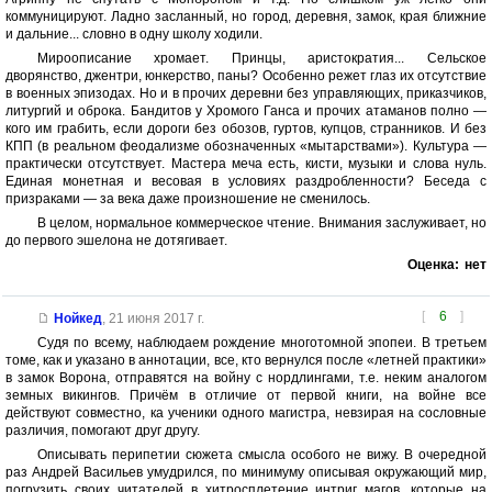
коммуницируют. Ладно засланный, но город, деревня, замок, края ближние
и дальние... словно в одну школу ходили.
Мироописание хромает. Принцы, аристократия... Сельское
дворянство, джентри, юнкерство, паны? Особенно режет глаз их отсутствие
в военных эпизодах. Но и в прочих деревни без управляющих, приказчиков,
литургий и оброка. Бандитов у Хромого Ганса и прочих атаманов полно —
кого им грабить, если дороги без обозов, гуртов, купцов, странников. И без
КПП (в реальном феодализме обозначенных «мытарствами»). Культура —
практически отсутствует. Мастера меча есть, кисти, музыки и слова нуль.
Единая монетная и весовая в условиях раздробленности? Беседа с
призраками — за века даже произношение не сменилось.
В целом, нормальное коммерческое чтение. Внимания заслуживает, но
до первого эшелона не дотягивает.
Оценка:
нет
[
6
]
Нойкед
,
21 июня 2017 г.
Судя по всему, наблюдаем рождение многотомной эпопеи. В третьем
томе, как и указано в аннотации, все, кто вернулся после «летней практики»
в замок Ворона, отправятся на войну с нордлингами, т.е. неким аналогом
земных викингов. Причём в отличие от первой книги, на войне все
действуют совместно, ка ученики одного магистра, невзирая на сословные
различия, помогают друг другу.
Описывать перипетии сюжета смысла особого не вижу. В очередной
раз Андрей Васильев умудрился, по минимуму описывая окружающий мир,
погрузить своих читателей в хитросплетение интриг магов, которые на