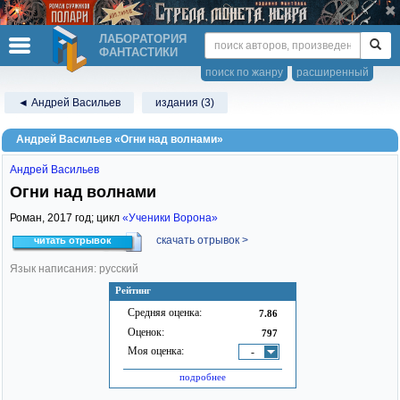
ЛАБОРАТОРИЯ
ФАНТАСТИКИ
поиск по жанру
расширенный
◄ Андрей Васильев
издания (3)
Андрей Васильев «Огни над волнами»
Андрей Васильев
Огни над волнами
Роман,
2017
год; цикл
«Ученики Ворона»
скачать отрывок >
читать отрывок
Язык написания: русский
Рейтинг
Средняя оценка:
7.86
Оценок:
797
Моя оценка:
-
подробнее