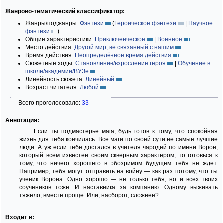
Жанрово-тематический классификатор:
Жанры/поджанры:
Фэнтези
(
Героическое фэнтези
|
Научное
фэнтези
)
Общие характеристики:
Приключенческое
|
Военное
Место действия:
Другой мир, не связанный с нашим
Время действия:
Неопределённое время действия
Сюжетные ходы:
Становление/взросление героя
|
Обучение в
школе/академии/ВУЗе
Линейность сюжета:
Линейный
Возраст читателя:
Любой
Всего проголосовало:
33
Аннотация:
Если ты подмастерье мага, будь готов к тому, что спокойная
жизнь для тебя кончилась. Все маги по своей сути не самые лучшие
люди. А уж если тебе достался в учителя чародей по имени Ворон,
который всем известен своим скверным характером, то готовься к
тому, что ничего хорошего в обозримом будущем тебя не ждет.
Например, тебя могут отправить на войну — как раз потому, что ты
ученик Ворона. Одно хорошо — не только тебя, но и всех твоих
соучеников тоже. И наставника за компанию. Одному выживать
тяжело, вместе проще. Или, наоборот, сложнее?
Входит в: