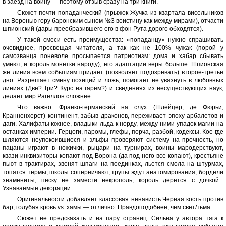
в заезд на войну — поэтому отзыв сразу на три книги.
Сюжет почти попаданческий (прыжок Жучка из квартала висельников
на Воронью гору баронским сыном №3 воистину как между мирами), отчасти
шпионский (дары преобразившего его в фон Рута дорого обходятся).
У такой смеси есть преимущества: «попаданцу» нужно спрашивать
очевидное, просвещая читателя, а так как не 100% чужак (порой у
самозванца поневоле просыпается патриотизм: дома и хабар сбывать
умеют, и король монетки народу), его адаптации веры больше. Шпионская
же линия всем событиям придает (позволяет подозревать) второе-третье
дно. Разрешает смену позиций и ложь, помогает не увязнуть в любовных
линиях (Две? Три? Курс на гарем?) и сведениях из несуществующих наук,
делает мир Рагеллон сложнее.
Что важно. Франко-германский на слух (Шлейцер, де Фюрьи,
Кранненхерст) континент, забыв драконов, переживает эпоху арбалетов и
даги. Халифаты южнее, владыки льда к норду, между ними упадок магии на
останках империи. Герцоги, паромы, глефы, порча, разбой, кодексы. Кое-где
шляются неупокоившиеся и эльфы проверяют систему на прочность, но
пацаны играют в ножички, рыцари на турнирах, воины мародерствуют,
квази-инквизиторы копают под Ворона (да под него все копают), крестьяне
пьют в трактирах, звенят шпаги на поединках, льется смола на штурмах,
топятся термы, школы соперничают, трупы ждут анатомирования, бордели
знамениты, песку не замести некрополь, король дерется с дочкой...
Узнаваемые декорации.
Оригинальности добавляет классовая ненависть.Черная кость против
бар, голубая кровь vs. хамы — отлично. Правдоподобнее, чем свет/тьма.
Сюжет не предсказать и на пару страниц. Сильна у автора тяга к